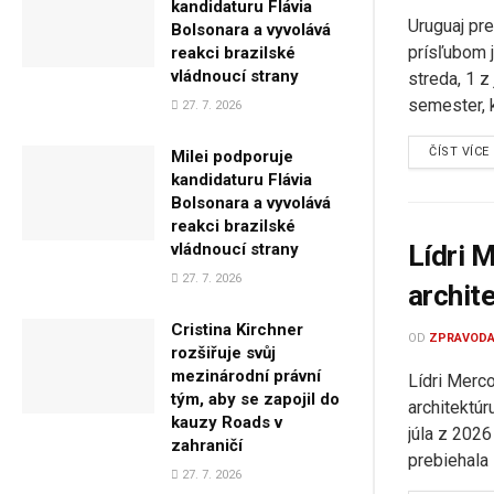
kandidaturu Flávia
Uruguaj pr
Bolsonara a vyvolává
prísľubom 
reakci brazilské
vládnoucí strany
streda, 1 z
semester, kt
27. 7. 2026
ČÍST VÍCE
Milei podporuje
kandidaturu Flávia
Bolsonara a vyvolává
reakci brazilské
vládnoucí strany
Lídri 
27. 7. 2026
archit
Cristina Kirchner
OD
ZPRAVODA
rozšiřuje svůj
mezinárodní právní
Lídri Merc
tým, aby se zapojil do
architektúr
kauzy Roads v
júla z 202
zahraničí
prebiehala
27. 7. 2026