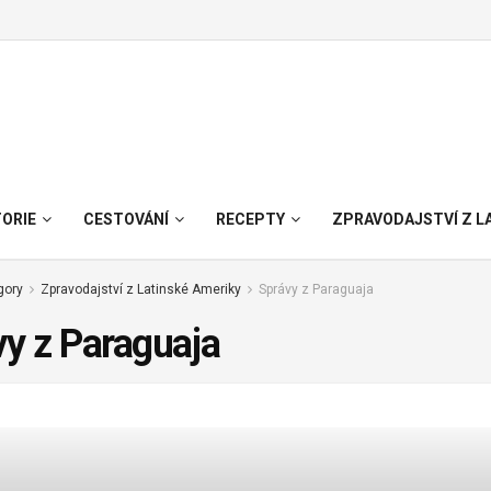
TORIE
CESTOVÁNÍ
RECEPTY
ZPRAVODAJSTVÍ Z L
gory
Zpravodajství z Latinské Ameriky
Správy z Paraguaja
y z Paraguaja