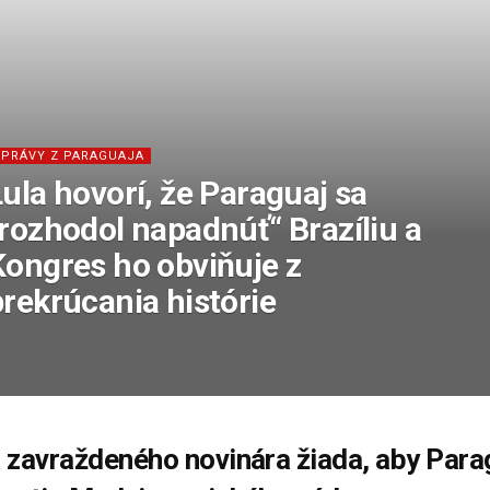
SPRÁVY Z PARAGUAJA
ula hovorí, že Paraguaj sa
„rozhodol napadnúť“ Brazíliu a
Kongres ho obviňuje z
prekrúcania histórie
 zavraždeného novinára žiada, aby Para