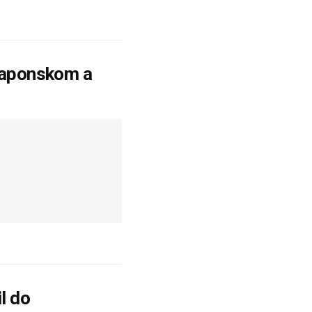
 Japonskom a
l do