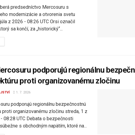
eberá predsedníctvo Mercosuru s
jeho modernizácie a otvorenia svetu
 júla z 2026 - 08:26 UTC Orsi označil
orý sa končí, za „historický“...
DETAILS
Mercosuru podporujú regionálnu bezpeč
ektúru proti organizovanému zločinu
JSTVÍ
1. 7. 2026
osuru podporujú regionálnu bezpečnostnú
u proti organizovanému zločinu streda, 1 z
6 - 08:28 UTC Debata o bezpečnosti
 súbežne s obchodným napätím, ktoré na...