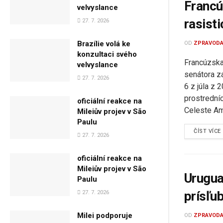
Francú
velvyslance
rasist
27. 7. 2026
Brazílie volá ke
OD
ZPRAVODA
konzultaci svého
Francúzska
velvyslance
senátora z
27. 7. 2026
6 z júla z
prostredníc
oficiální reakce na
Celeste Amar
Mileiův projev v São
Paulu
ČÍST VÍCE
27. 7. 2026
oficiální reakce na
Mileiův projev v São
Urugua
Paulu
prísľu
27. 7. 2026
Milei podporuje
OD
ZPRAVODA