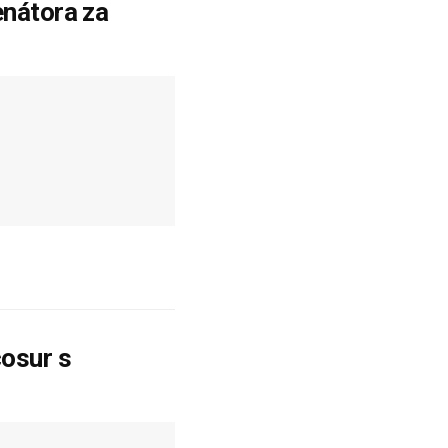
enátora za
osur s
u