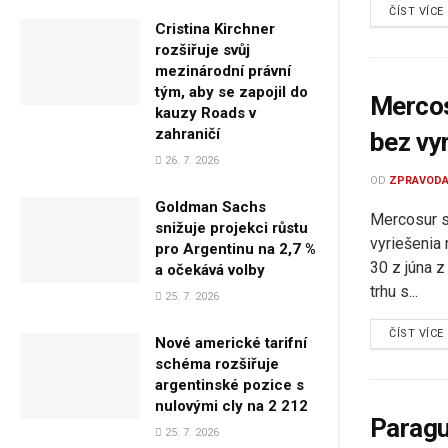
ČÍST VÍCE
Cristina Kirchner
rozšiřuje svůj
mezinárodní právní
tým, aby se zapojil do
Mercos
kauzy Roads v
zahraničí
bez vy
26. 7. 2026
OD
ZPRAVODA
Goldman Sachs
Mercosur s
snižuje projekci růstu
vyriešenia 
pro Argentinu na 2,7 %
30 z júna 
a očekává volby
trhu s...
25. 7. 2026
ČÍST VÍCE
Nové americké tarifní
schéma rozšiřuje
argentinské pozice s
nulovými cly na 2 212
Paragu
25. 7. 2026