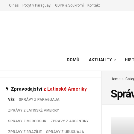
O nás
Pobyt v Paraguayi
GDPR & Soukromí
Kontakt
Vyřízení pobytu v Paraguay
DOMŮ
AKTUALITY
HIS
Home
Cate
Zpravodajství
z Latinské Ameriky
Správ
VŠE
SPRÁVY Z PARAGUAJA
ZPRÁVY Z LATINSKÉ AMERIKY
SPRÁVY Z MERCOSUR
ZPRÁVY Z ARGENTINY
ZPRÁVY Z BRAZÍLIE
SPRÁVY Z URUGUAJA