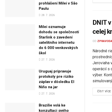
prohlášení Milei v São
Paulu
28. 7. 2026
DNIT v 
Milei oznamuje
celej k
dohodu se společností
Starlink o zavedení
OD
ZPRAVODA
satelitního internetu
do 6 000 venkovských
Národné ri
škol
prostrední
27. 7. 2026
Jeroviaha 
operácií s 
Uruguaj pripravuje
výber. Kon
protokoly pre riziko
simulovanýc
záplav v dôsledku El
Niño na jar
ČÍST VÍCE
27. 7. 2026
Brazílie volá ke
konzultaci svého