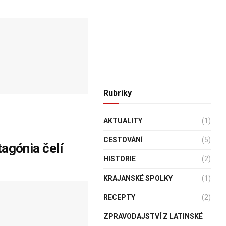
Rubriky
AKTUALITY
(1)
CESTOVÁNÍ
(5)
tagónia čelí
HISTORIE
(2)
KRAJANSKÉ SPOLKY
(1)
RECEPTY
(2)
ZPRAVODAJSTVÍ Z LATINSKÉ