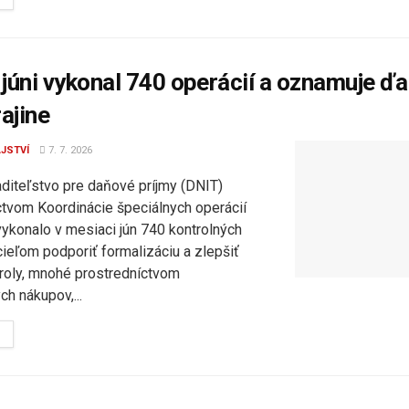
júni vykonal 740 operácií a oznamuje ďal
rajine
JSTVÍ
7. 7. 2026
aditeľstvo pre daňové príjmy (DNIT)
ctvom Koordinácie špeciálnych operácií
vykonalo v mesiaci jún 740 kontrolných
cieľom podporiť formalizáciu a zlepšiť
troly, mnohé prostredníctvom
h nákupov,...
DETAILS