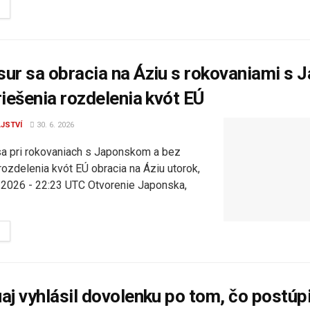
DETAILS
ur sa obracia na Áziu s rokovaniami s
riešenia rozdelenia kvót EÚ
JSTVÍ
30. 6. 2026
a pri rokovaniach s Japonskom a bez
rozdelenia kvót EÚ obracia na Áziu utorok,
z 2026 - 22:23 UTC Otvorenie Japonska,
DETAILS
aj vyhlásil dovolenku po tom, čo postúpi