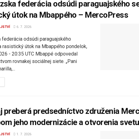
zska federácia odsúdi paraguajského s
ický útok na Mbappého – MercoPress
JSTVÍ
6. 7. 2026
 federácia odsúdi paraguajského
a rasistický útok na Mbappého pondelok,
 2026 - 20:35 UTC Mbappé odpovedal
tvom rovnakej sociálnej siete. „Pani
illa,...
DETAILS
j preberá predsedníctvo združenia Merc
bom jeho modernizácie a otvorenia svet
JSTVÍ
1. 7. 2026