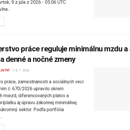
rtok, 9 z júla z 2026 - 05:06 UTC
lna...
DETAILS
erstvo práce reguluje minimálnu mzdu a 
a denné a nočné zmeny
JSTVÍ
8. 7. 2026
vo práce, zamestnanosti a sociálnych vecí
ím č. 670/2026 upravilo okrem
h miezd, diferencovaných platov a
ríplatku aj úpravu zákonnej minimálnej
úkromný sektor. Podľa portfólia
.
DETAILS