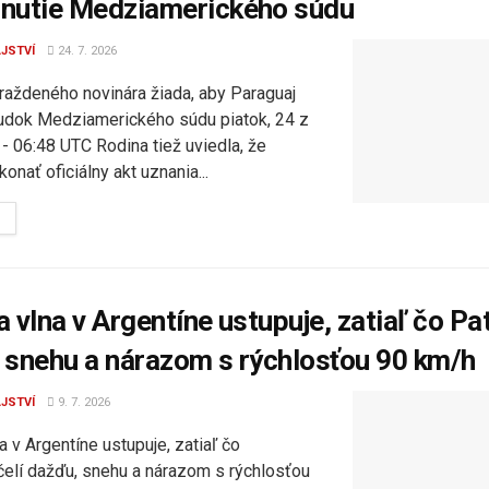
nutie Medziamerického súdu
JSTVÍ
24. 7. 2026
raždeného novinára žiada, aby Paraguaj
sudok Medziamerického súdu piatok, 24 z
 - 06:48 UTC Rodina tiež uviedla, že
konať oficiálny akt uznania...
DETAILS
 vlna v Argentíne ustupuje, zatiaľ čo Pa
 snehu a nárazom s rýchlosťou 90 km/h
JSTVÍ
9. 7. 2026
a v Argentíne ustupuje, zatiaľ čo
čelí dažďu, snehu a nárazom s rýchlosťou