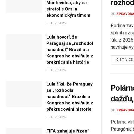
rozhod
Montevidea, aby sa
stretol s Orsi a
OD
ZPRAVODA
ekonomickým tímom
30. 7. 2026
Rodina zav
splnil roz
Lula hovorí, že
júla z 2026
Paraguaj sa „rozhodol
navrhuje vy
napadnúť“ Brazíliu a
Kongres ho obviňuje z
ČÍST VÍCE
prekrúcania histórie
30. 7. 2026
Lula říká, že Paraguay
Polárna
se „rozhodla
napadnout“ Brazílii a
dažďu,
Kongres ho obviňuje z
překrucování historie
OD
ZPRAVODA
30. 7. 2026
Polárna vln
Patagónia 
FIFA zahajuje řízení