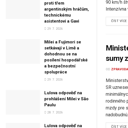
90 km/h štv
proti třem
Intenzívna v
argentinským hráčům,
technickému
asistentovi a Gavi
ČÍST VÍCE
29. 7. 2026
Milei a Fujimori se
Minist
setkávají v Limě a
dohodnou se na
sumy z
posílení hospodářské
a bezpečnostní
OD
ZPRAVODA
spolupráce
29. 7. 2026
Ministerst
SR uznesen
Lulova odpověď na
minimálnyc
prohlášení Milei v São
rodinného p
Paulu
mzdy pre s
28. 7. 2026
nadobudnú..
Lulova odpověď na
ČÍST VÍCE