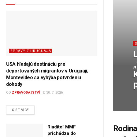
L
SPRÁVY Z URUGUAJA
USA hľadajú destináciu pre
deportovaných migrantov v Uruguaji;
Montevideo sa vyhýba potvrdeniu
dohody
OD
ZPRAVODAJSTVÍ
30. 7. 2026
DETAILS
ČÍST VÍCE
Rodina
Riaditeľ MMF
prichádza do