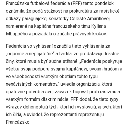
Francúzska futbalová federácia (FFF) tento pondelok
oznámila, že podá sťažnosť na prokuratúru za rasistické
odkazy paraguajskej senátorky Celeste Amarillovej
namierené na kapitána francúzskeho tímu Kyliana
Mbappého a požiadala o začatie právnych krokov.
Federácia vo vyhlásení označila tieto vyhlásenia za
„odporné a neprijateľné“ a tvrdila, že predstavujú trestné
činy, ktoré musia byť súdne stíhané. „Federácia poskytuje
všetku svoju podporu svojmu kapitánovi, svojim hráčom a
vo všeobecnosti všetkým obetiam tohto typu
nenávistných komentárov,“ uviedla organizácia, ktorá
opätovne potvrdila svoj záväzok bojovať proti rasizmu a
všetkým formám diskriminácie. FFF dodal, že tieto typy
výrazov dehonestujú tých, ktorí ich vyslovujú, aj tých, ktorí
ich šíria, a uviedol, že reprezentanti reprezentujú
Francúzsko.