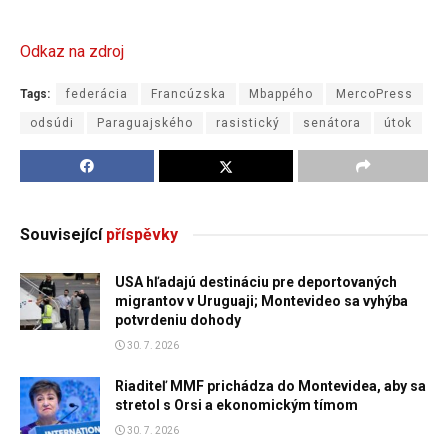
Odkaz na zdroj
Tags:
federácia
Francúzska
Mbappého
MercoPress
odsúdi
Paraguajského
rasistický
senátora
útok
Související
příspěvky
USA hľadajú destináciu pre deportovaných
migrantov v Uruguaji; Montevideo sa vyhýba
potvrdeniu dohody
30. 7. 2026
Riaditeľ MMF prichádza do Montevidea, aby sa
stretol s Orsi a ekonomickým tímom
30. 7. 2026