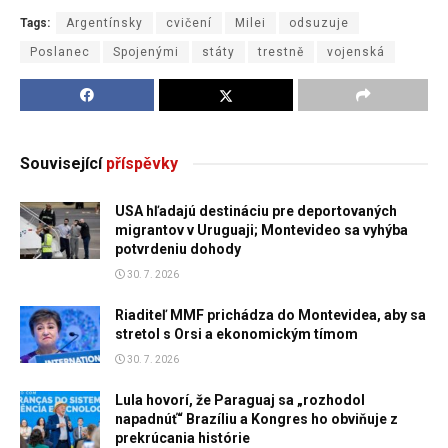
Tags:
Argentínsky
cvičení
Milei
odsuzuje
Poslanec
Spojenými
státy
trestně
vojenská
Související
příspěvky
USA hľadajú destináciu pre deportovaných
migrantov v Uruguaji; Montevideo sa vyhýba
potvrdeniu dohody
30. 7. 2026
Riaditeľ MMF prichádza do Montevidea, aby sa
stretol s Orsi a ekonomickým tímom
30. 7. 2026
Lula hovorí, že Paraguaj sa „rozhodol
napadnúť“ Brazíliu a Kongres ho obviňuje z
prekrúcania histórie