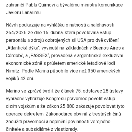
zahraničí Pablu Quirnovi a bývalému ministru komunikace
Javieru Lanarimu.
Návrh poukazuje na vyhlášku o nutnosti a naléhavosti
264/2026 ze dne 16. dubna, která povolovala vstup
personálu a zdrojů ozbrojených sil USA pro dvě cvičení:
„Atlantická dýka“, vyvinutá na základnách v Buenos Aires a
Córdobě, a „PASSEX“, prováděná v argentinské exkluzivní
ekonomické zóně s průletem americké letadlové lodi
Nimitz. Podle Marina působilo více než 350 amerických
vojáků 42 dní.
Marino ve zprávě tvrdil, že článek 75, odstavec 28 ústavy
výhradně vyhrazuje Kongresu pravomoc povolit vstup
cizím vojskům a že zákon 25 880 zakazuje povolovat tyto
operace dekretem. Zákonodárce obvinil z trestných činů
zneužití pravomoci a neplnění povinností veřejného
činitele a subsidiárně z vlastizrady.