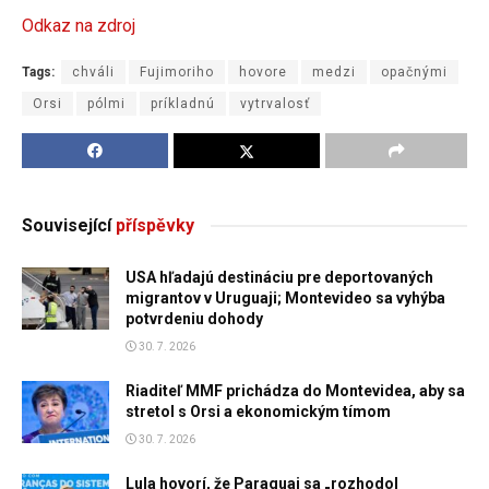
Odkaz na zdroj
Tags:
chváli
Fujimoriho
hovore
medzi
opačnými
Orsi
pólmi
príkladnú
vytrvalosť
Související
příspěvky
USA hľadajú destináciu pre deportovaných
migrantov v Uruguaji; Montevideo sa vyhýba
potvrdeniu dohody
30. 7. 2026
Riaditeľ MMF prichádza do Montevidea, aby sa
stretol s Orsi a ekonomickým tímom
30. 7. 2026
Lula hovorí, že Paraguaj sa „rozhodol