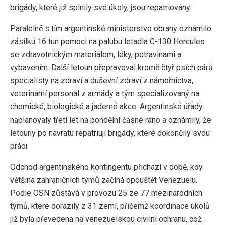
brigády, které již splnily své úkoly, jsou repatriovány.
Paralelně s tím argentinské ministerstvo obrany oznámilo
zásilku 16 tun pomoci na palubu letadla C-130 Hercules
se zdravotnickým materiálem, léky, potravinami a
vybavením. Další letoun přepravoval kromě čtyř psích párů
specialisty na zdraví a duševní zdraví z námořnictva,
veterinární personál z armády a tým specializovaný na
chemické, biologické a jaderné akce. Argentinské úřady
naplánovaly třetí let na pondělní časné ráno a oznámily, že
letouny po návratu repatriují brigády, které dokončily svou
práci.
Odchod argentinského kontingentu přichází v době, kdy
většina zahraničních týmů začíná opouštět Venezuelu.
Podle OSN zůstává v provozu 25 ze 77 mezinárodních
týmů, které dorazily z 31 zemí, přičemž koordinace úkolů
již byla převedena na venezuelskou civilní ochranu, což