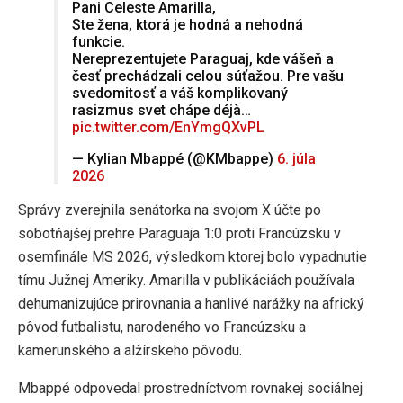
Pani Celeste Amarilla,
Ste žena, ktorá je hodná a nehodná
funkcie.
Nereprezentujete Paraguaj, kde vášeň a
česť prechádzali celou súťažou. Pre vašu
svedomitosť a váš komplikovaný
rasizmus svet chápe déjà…
pic.twitter.com/EnYmgQXvPL
— Kylian Mbappé (@KMbappe)
6. júla
2026
Správy zverejnila senátorka na svojom X účte po
sobotňajšej prehre Paraguaja 1:0 proti Francúzsku v
osemfinále MS 2026, výsledkom ktorej bolo vypadnutie
tímu Južnej Ameriky. Amarilla v publikáciách používala
dehumanizujúce prirovnania a hanlivé narážky na africký
pôvod futbalistu, narodeného vo Francúzsku a
kamerunského a alžírskeho pôvodu.
Mbappé odpovedal prostredníctvom rovnakej sociálnej