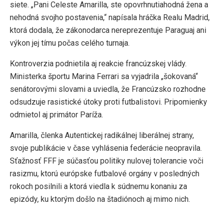
siete. „Pani Celeste Amarilla, ste opovrhnutiahodná žena a
nehodná svojho postavenia,“ napísala hráčka Realu Madrid,
ktorá dodala, že zákonodarca nereprezentuje Paraguaj ani
výkon jej tímu počas celého turnaja.
Kontroverzia podnietila aj reakcie francúzskej vlády.
Ministerka športu Marina Ferrari sa vyjadrila „šokovaná“
senátorovými slovami a uviedla, že Francúzsko rozhodne
odsudzuje rasistické útoky proti futbalistovi. Pripomienky
odmietol aj primátor Paríža.
Amarilla, členka Autentickej radikálnej liberálnej strany,
svoje publikácie v čase vyhlásenia federácie neopravila.
Sťažnosť FFF je súčasťou politiky nulovej tolerancie voči
rasizmu, ktorú európske futbalové orgány v posledných
rokoch posilnili a ktorá viedla k súdnemu konaniu za
epizódy, ku ktorým došlo na štadiónoch aj mimo nich.