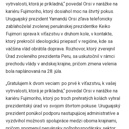
vytrvalosti, ktorá je príkladná,“ povedal Orsi v narážke na
kariéru Fujimoriho, ktorý dosiahol moc na štvrtý pokus.
Uruguajský prezident Yamandú Orsi zľava telefonicky
zablahoželal zvolenej peruánskej prezidentke Keiko
Fujimori sprava k víťazstvu v druhom kole, v kontakte,
ktorý prekročil ideologickú priepasť v regióne, kde sa
väčšina vlád obrátila doprava. Rozhovor, ktorý zverejnil
Úrad zvoleného prezidenta Peru, sa uskutočnil v rámci
prechodu vlády v andskej krajine, pričom zmena velenia
bola naplánovaná na 28. júla.
„Gratulujem k dvom veciam: po prvé k víťazstvu, k vašej
vytrvalosti, ktorá je príkladná,“ povedal Orsi v narážke na
kariéru Fujimoriho, ktorý po troch prehratých kolách vyhral
prezidentský úrad vo svojom štvrtom pokuse. Uruguajský
prezident ponúkol podporu nastupujúcej administratíve a
vyzdvihol možnosti spolupráce medzi oboma krajinami,
pričom spomenul peruánsky poľnohospodársky sektor: