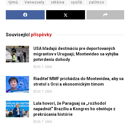
týmů
Venezuely
většina
vysílá
zatímco
Související
příspěvky
USA hľadajú destináciu pre deportovaných
migrantov v Uruguaji; Montevideo sa vyhýba
potvrdeniu dohody
30. 7. 2026
Riaditeľ MMF prichádza do Montevidea, aby sa
stretol s Orsi a ekonomickým tímom
30. 7. 2026
Lula hovorí, že Paraguaj sa „rozhodol
napadnúť“ Brazíliu a Kongres ho obviňuje z
prekrúcania histórie
30. 7. 2026