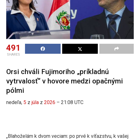
491
SHARES
Orsi chváli Fujimoriho „príkladnú
vytrvalosť“ v hovore medzi opačnými
pólmi
nedeľa,
5
z
júla
z
2026
– 21:08 UTC
„Blahoželám k dvom veciam: po prvé k víťazstvu, k vašej