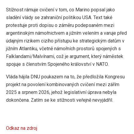
Stížnost rámuje cvičení v tom, co Marino popsal jako
sladění vlády se zahraniční politikou USA. Text také
protestuje proti dopisu o záměru podepsaném mezi
argentinským námořnictvem a jižním velením a varuje před
údajným rizikem cizího přístupu ke strategickým datům v
jižním Atlantiku, včetně námořních prostorů spojených s
Falklandami/Malvínami, což je argument, který náměstek
spojuje s členstvím Spojeného království v NATO.
Vláda hájila DNU poukazem na to, že předložila Kongresu
projekt na povolení kombinovaných cvičení mezi zářím
2025 a srpnem 2026, jehož legislativní úprava nebyla
dokončena. Zatím se ke stížnosti veřejně nevyjádřil.
Odkaz na zdroj