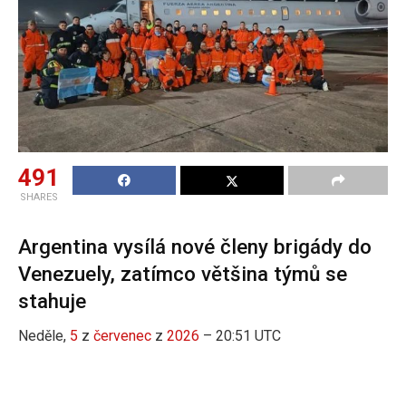
491
SHARES
Argentina vysílá nové členy brigády do
Venezuely, zatímco většina týmů se
stahuje
Neděle,
5
z
červenec
z
2026
– 20:51 UTC