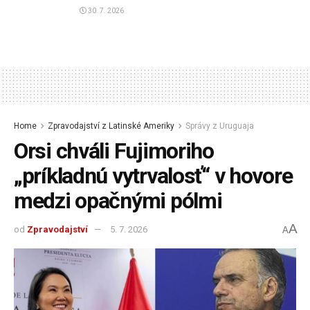
30. 7. 2026
Home
Zpravodajství z Latinské Ameriky
Správy z Uruguaja
Orsi chváli Fujimoriho
„príkladnú vytrvalosť“ v hovore
medzi opačnými pólmi
A
od
Zpravodajství
5. 7. 2026
A