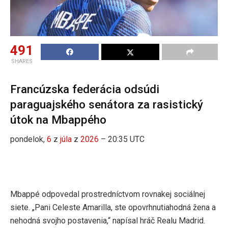
491
SHARES
Francúzska federácia odsúdi
paraguajského senátora za rasistický
útok na Mbappého
pondelok,
6
z
júla
z
2026
– 20:35 UTC
Mbappé odpovedal prostredníctvom rovnakej sociálnej
siete. „Pani Celeste Amarilla, ste opovrhnutiahodná žena a
nehodná svojho postavenia,“ napísal hráč Realu Madrid.