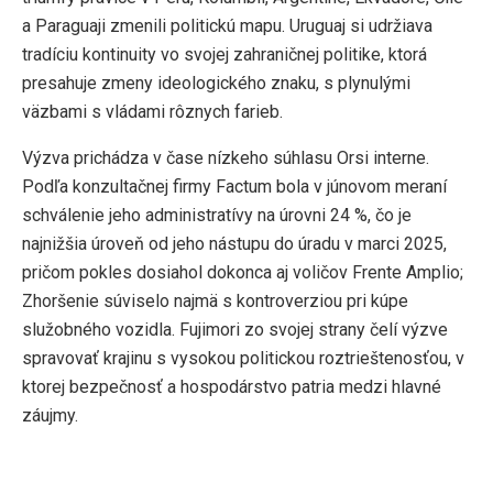
a Paraguaji zmenili politickú mapu. Uruguaj si udržiava
tradíciu kontinuity vo svojej zahraničnej politike, ktorá
presahuje zmeny ideologického znaku, s plynulými
väzbami s vládami rôznych farieb.
Výzva prichádza v čase nízkeho súhlasu Orsi interne.
Podľa konzultačnej firmy Factum bola v júnovom meraní
schválenie jeho administratívy na úrovni 24 %, čo je
najnižšia úroveň od jeho nástupu do úradu v marci 2025,
pričom pokles dosiahol dokonca aj voličov Frente Amplio;
Zhoršenie súviselo najmä s kontroverziou pri kúpe
služobného vozidla. Fujimori zo svojej strany čelí výzve
spravovať krajinu s vysokou politickou roztrieštenosťou, v
ktorej bezpečnosť a hospodárstvo patria medzi hlavné
záujmy.