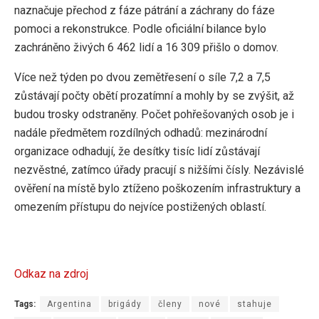
naznačuje přechod z fáze pátrání a záchrany do fáze
pomoci a rekonstrukce. Podle oficiální bilance bylo
zachráněno živých 6 462 lidí a 16 309 přišlo o domov.
Více než týden po dvou zemětřesení o síle 7,2 a 7,5
zůstávají počty obětí prozatímní a mohly by se zvýšit, až
budou trosky odstraněny. Počet pohřešovaných osob je i
nadále předmětem rozdílných odhadů: mezinárodní
organizace odhadují, že desítky tisíc lidí zůstávají
nezvěstné, zatímco úřady pracují s nižšími čísly. Nezávislé
ověření na místě bylo ztíženo poškozením infrastruktury a
omezením přístupu do nejvíce postižených oblastí.
Odkaz na zdroj
Tags:
Argentina
brigády
členy
nové
stahuje