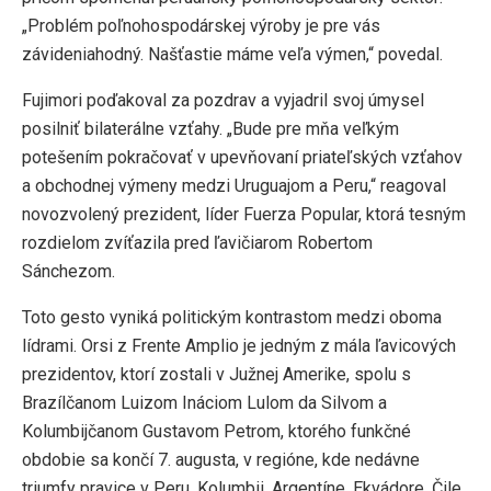
„Problém poľnohospodárskej výroby je pre vás
závideniahodný. Našťastie máme veľa výmen,“ povedal.
Fujimori poďakoval za pozdrav a vyjadril svoj úmysel
posilniť bilaterálne vzťahy. „Bude pre mňa veľkým
potešením pokračovať v upevňovaní priateľských vzťahov
a obchodnej výmeny medzi Uruguajom a Peru,“ reagoval
novozvolený prezident, líder Fuerza Popular, ktorá tesným
rozdielom zvíťazila pred ľavičiarom Robertom
Sánchezom.
Toto gesto vyniká politickým kontrastom medzi oboma
lídrami. Orsi z Frente Amplio je jedným z mála ľavicových
prezidentov, ktorí zostali v Južnej Amerike, spolu s
Brazílčanom Luizom Ináciom Lulom da Silvom a
Kolumbijčanom Gustavom Petrom, ktorého funkčné
obdobie sa končí 7. augusta, v regióne, kde nedávne
triumfy pravice v Peru, Kolumbii, Argentíne, Ekvádore, Čile