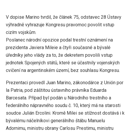
V dopise Marino tvrdil, že článek 75, odstavec 28 Ústavy
výhradně vyhrazuje Kongresu pravomoc povolit vstup
cizím vojskům.
Poslanec národní opozice podal trestní oznámení na
prezidenta Javiera Mileie a čtyři současné a bývalé
úředníky jeho vlády za to, že dekretem povolili vstup
jednotek Spojených států, které se účastnily vojenských
cvičení na argentinském území, bez souhlasu Kongresu.
Prezentaci provedl Juan Marino, zákonodárce z Unión por
la Patria, pod záštitou ústavního právníka Eduarda
Barcesata. Případ byl podán u Národního trestního a
federálního nápravného soudu č. 10, který má na starosti
soudce Julián Ercolini. Kromě Milei se stížnost dostává i k
bývalému náčelníkovi generálního štábu Manuelu
Adornimu, ministru obrany Carlosu Prestimu, ministru