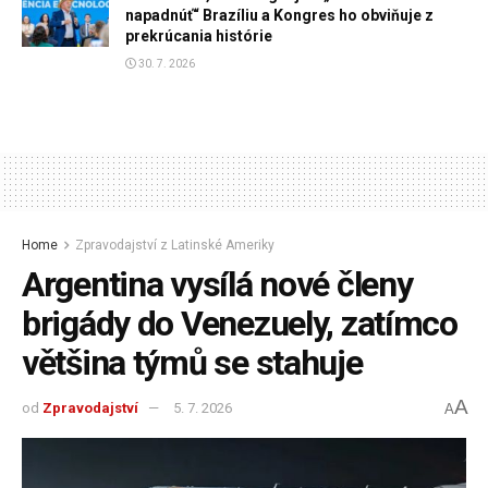
napadnúť“ Brazíliu a Kongres ho obviňuje z
prekrúcania histórie
30. 7. 2026
Home
Zpravodajství z Latinské Ameriky
Argentina vysílá nové členy
brigády do Venezuely, zatímco
většina týmů se stahuje
A
od
Zpravodajství
5. 7. 2026
A