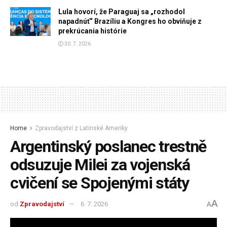
Lula hovorí, že Paraguaj sa „rozhodol
napadnúť“ Brazíliu a Kongres ho obviňuje z
prekrúcania histórie
30. 7. 2026
Home
Zpravodajství z Latinské Ameriky
Argentinský poslanec trestně
odsuzuje Milei za vojenská
cvičení se Spojenými státy
A
od
Zpravodajství
6. 7. 2026
A