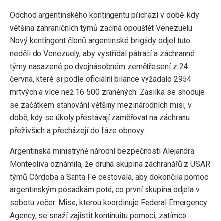
Odchod argentinského kontingentu přichází v době, kdy
většina zahraničních týmů začíná opouštět Venezuelu
Nový kontingent členů argentinské brigády odjel tuto
neděli do Venezuely, aby vystřídal pátrací a záchranné
týmy nasazené po dvojnásobném zemětřesení z 24.
června, které si podle oficiální bilance vyžádalo 2954
mrtvých a více než 16 500 zraněných. Zásilka se shoduje
se začátkem stahování většiny mezinárodních misí, v
době, kdy se úkoly přestávají zaměřovat na záchranu
přeživších a přecházejí do fáze obnovy.
Argentinská ministryně národní bezpečnosti Alejandra
Monteoliva oznámila, že druhá skupina záchranářů z USAR
týmů Córdoba a Santa Fe cestovala, aby dokončila pomoc
argentinským posádkám poté, co první skupina odjela v
sobotu večer. Mise, kterou koordinuje Federal Emergency
Agency, se snaží zajistit kontinuitu pomoci, zatímco