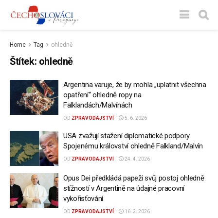
Home
Tag
ohledně
Štítek:
ohledně
Argentina varuje, že by mohla „uplatnit všechna
opatření“ ohledně ropy na
Falklandách/Malvínách
OD
ZPRAVODAJSTVÍ
5. 6. 2026
USA zvažují stažení diplomatické podpory
Spojenému království ohledně Falkland/Malvín
OD
ZPRAVODAJSTVÍ
24. 4. 2026
Opus Dei předkládá papeži svůj postoj ohledně
stížností v Argentině na údajné pracovní
vykořisťování
OD
ZPRAVODAJSTVÍ
16. 2. 2026