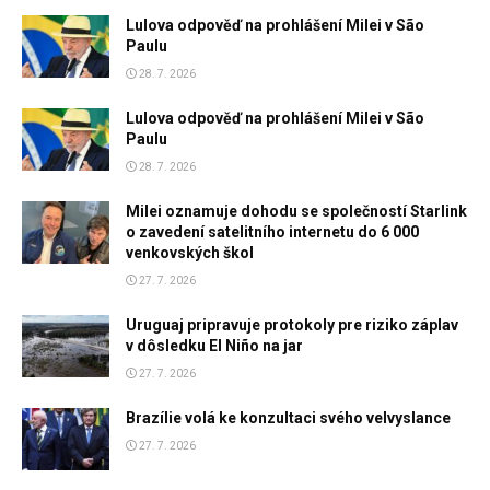
Lulova odpověď na prohlášení Milei v São
Paulu
28. 7. 2026
Lulova odpověď na prohlášení Milei v São
Paulu
28. 7. 2026
Milei oznamuje dohodu se společností Starlink
o zavedení satelitního internetu do 6 000
venkovských škol
27. 7. 2026
Uruguaj pripravuje protokoly pre riziko záplav
v dôsledku El Niño na jar
27. 7. 2026
Brazílie volá ke konzultaci svého velvyslance
27. 7. 2026