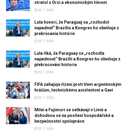
stretol s Orsi a ekonomickým tímom
30. 7. 2026
Lula hovorí, že Paraguaj sa „rozhodol
napadnúť“ Brazíliu a Kongres ho obviňuje z
prekrúcania histórie
30. 7. 2026
Lula říká, že Paraguay se „rozhodla
napadnout“ Brazílii a Kongres ho obviňuje z
překrucování historie
30. 7. 2026
FIFA zahajuje řízení proti třem argentinským
hráčům, technickému asistentovi a Gavi
29. 7. 2026
Milei a Fujimori se setkávají v Limě a
dohodnou se na posílení hospodářské a
bezpečnostní spolupráce
29. 7. 2026