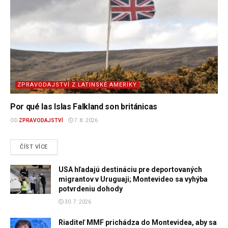
ZPRAVODAJSTVÍ Z LATINSKÉ AMERIKY
Por qué las Islas Falkland son británicas
OD
ZPRAVODAJSTVÍ
7. 8. 2026
DETAILS
ČÍST VÍCE
USA hľadajú destináciu pre deportovaných
migrantov v Uruguaji; Montevideo sa vyhýba
potvrdeniu dohody
30. 7. 2026
Riaditeľ MMF prichádza do Montevidea, aby sa