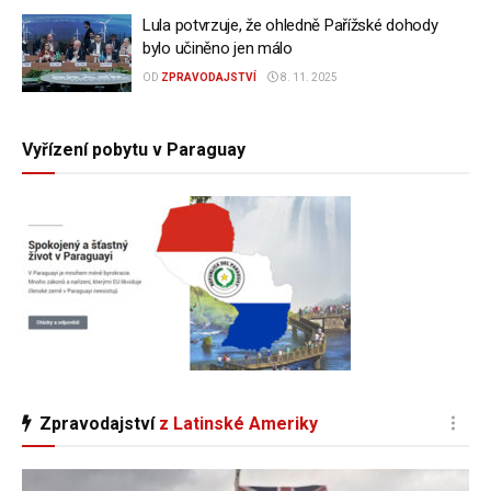
Lula potvrzuje, že ohledně Pařížské dohody
bylo učiněno jen málo
OD
ZPRAVODAJSTVÍ
8. 11. 2025
Vyřízení pobytu v Paraguay
Zpravodajství
z Latinské Ameriky