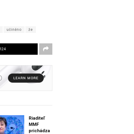
učiněno
že
124
Riaditeľ
MMF
prichádza