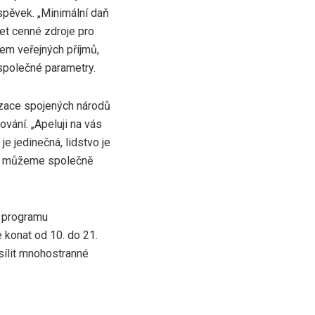
íspěvek. „Minimální daň
et cenné zdroje pro
jem veřejných příjmů,
 společné parametry.
izace spojených národů
ování. „Apeluji na vás
e jedinečná, lidstvo je
ěje můžeme společně
v programu
 konat od 10. do 21.
osílit mnohostranné