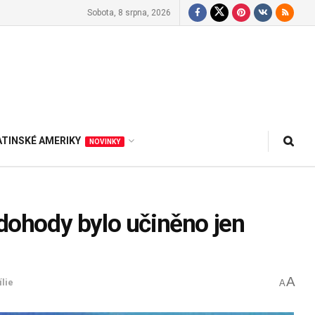
Sobota, 8 srpna, 2026
ATINSKÉ AMERIKY
NOVINKY
 dohody bylo učiněno jen
A
lie
A