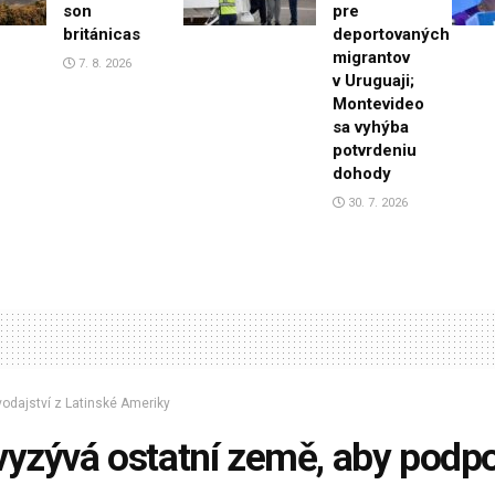
son
pre
británicas
deportovaných
migrantov
7. 8. 2026
v Uruguaji;
Montevideo
sa vyhýba
potvrdeniu
dohody
30. 7. 2026
odajství z Latinské Ameriky
vyzývá ostatní země, aby podpoř