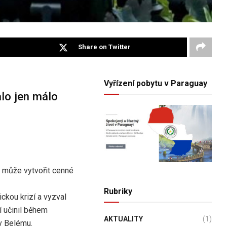
Share on Twitter
Vyřízení pobytu v Paraguay
alo jen málo
h může vytvořit cenné
Rubriky
ickou krizí a vyzval
í učinil během
AKTUALITY
(1)
v Belému.