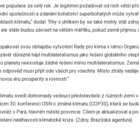
é populace za celý rok. Je legitimní požadovat od nich větší př
odní společnosti a zdanění bohatství superbohatých může vytvář
oblasti klimatu,“ dodal. Trhy s uhlíkem by se také mohly stát zdro
, ale stále budou záviset na větším měřítku, pokud země přijmou
zopakoval svou obhajobu vytvoření Rady pro klima v rámci Organ
závěr důrazně hájil multilateralismus jako řešení globálního otepl
o planetu neexistuje žádné řešení mimo multilateralismus. Země j
že odpověď musí přijít ode všech pro všechny. Místo ztráty nad
ovou éru prosperity a rovnosti.“
limatu svedl dohromady vedoucí představitele z různých zemí 
ícím 30. konferenci OSN o změně klimatu (COP30), která se bude
ovněž v Pará, hlavním městě provincie. Cílem je aktualizovat a p
ešení naléhavosti klimatické krize. (Zdroj: Brazilská agentura)