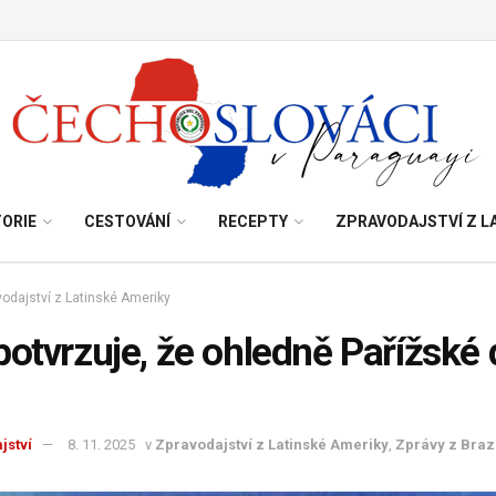
TORIE
CESTOVÁNÍ
RECEPTY
ZPRAVODAJSTVÍ Z L
odajství z Latinské Ameriky
potvrzuje, že ohledně Pařížské
jství
8. 11. 2025
v
Zpravodajství z Latinské Ameriky
,
Zprávy z Brazí