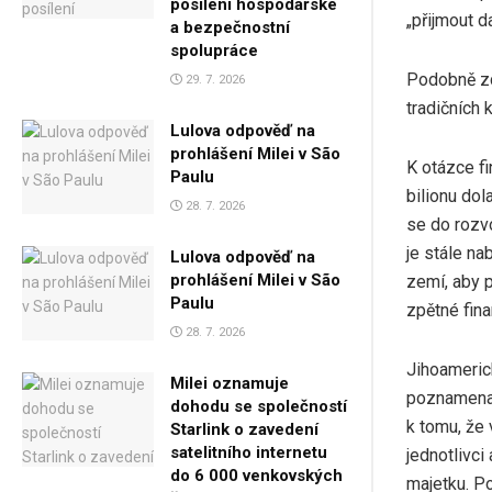
posílení hospodářské
„přijmout d
a bezpečnostní
spolupráce
Podobně zd
29. 7. 2026
tradičních 
Lulova odpověď na
prohlášení Milei v São
K otázce fi
Paulu
bilionu do
28. 7. 2026
se do rozvo
je stále na
Lulova odpověď na
prohlášení Milei v São
zemí, aby p
Paulu
zpětné fina
28. 7. 2026
Jihoameric
Milei oznamuje
poznamenal
dohodu se společností
k tomu, že 
Starlink o zavedení
satelitního internetu
jednotlivci
do 6 000 venkovských
majetku. Po