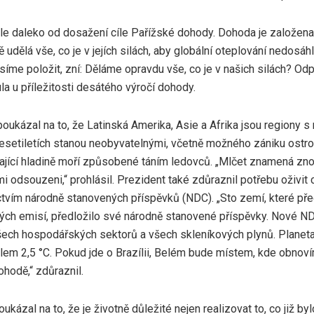
tále daleko od dosažení cíle Pařížské dohody. Dohoda je založen
udělá vše, co je v jejích silách, aby globální oteplování nedosáhl
íme položit, zní: Děláme opravdu vše, co je v našich silách? Odpo
a u příležitosti desátého výročí dohody.
oukázal na to, že Latinská Amerika, Asie a Afrika jsou regiony s
desetiletích stanou neobyvatelnými, včetně možného zániku ostrov
ající hladině moří způsobené táním ledovců. „Mlčet znamená znov
i odsouzeni,“ prohlásil. Prezident také zdůraznil potřebu oživit
ctvím národně stanovených příspěvků (NDC). „Sto zemí, které pře
ých emisí, předložilo své národně stanovené příspěvky. Nové ND
všech hospodářských sektorů a všech skleníkových plynů. Planeta
olem 2,5 °C. Pokud jde o Brazílii, Belém bude místem, kde obnov
hodě,“ zdůraznil.
oukázal na to, že je životně důležité nejen realizovat to, co již by