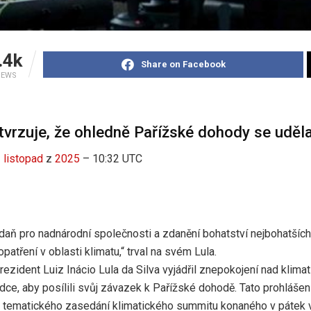
.4k
Share on Facebook
IEWS
tvrzuje, že ohledně Pařížské dohody se uděl
z
listopad
z
2025
– 10:32 UTC
 daň pro nadnárodní společnosti a zdanění bohatství nejbohatšíc
opatření v oblasti klimatu,“ trval na svém Lula.
rezident Luiz Inácio Lula da Silva vyjádřil znepokojení nad klimat
ce, aby posílili svůj závazek k Pařížské dohodě. Tato prohlášen
 tematického zasedání klimatického summitu konaného v pátek 