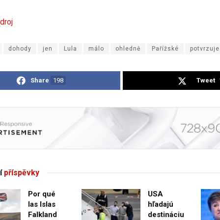
droj
dohody
jen
Lula
málo
ohledně
Pařížské
potvrzuje
Share
198
Tweet
í
příspěvky
Por qué
USA
las Islas
hľadajú
Falkland
destináciu