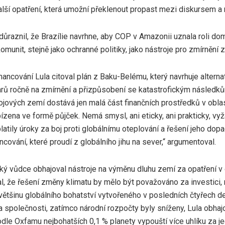
alší opatření, která umožní překlenout propast mezi diskursem a r
ůraznil, že Brazílie navrhne, aby COP v Amazonii uznala roli d
komunit, stejně jako ochranné politiky, jako nástroje pro zmírnění 
nancování Lula citoval plán z Baku-Belému, který navrhuje alternat
larů ročně na zmírnění a přizpůsobení se katastrofickým následk
jových zemí dostává jen malá část finančních prostředků v oblast
bízena ve formě půjček. Nemá smysl, ani eticky, ani prakticky, v
latily úroky za boj proti globálnímu oteplování a řešení jeho dop
ncování, které proudí z globálního jihu na sever,“ argumentoval.
ký vůdce obhajoval nástroje na výměnu dluhu zemí za opatření v o
, že řešení změny klimatu by mělo být považováno za investici, 
většinu globálního bohatství vytvořeného v posledních čtyřech dese
 a společnosti, zatímco národní rozpočty byly sníženy, Lula obha
dle Oxfamu nejbohatších 0,1 % planety vypouští více uhlíku za j