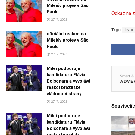
Mileiův projev v São
Paulu
Odkaz na z
27. 7. 2026
Tags:
bylo
oficiální reakce na
Mileiův projev v São
Paulu
27. 7. 2026
Milei podporuje
kandidaturu Flávia
Bolsonara a vyvolává
reakci brazilské
vládnoucí strany
27. 7. 2026
Souvisejíc
Milei podporuje
kandidaturu Flávia
Bolsonara a vyvolává
reakci brazilské