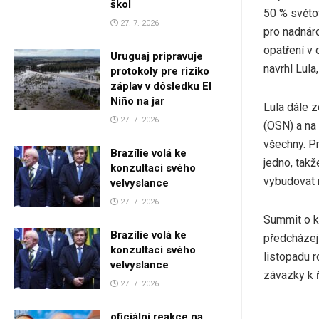
škol
50 % světov
27. 7. 2026
pro nadnár
opatření v 
Uruguaj pripravuje
navrhl Lula
protokoly pre riziko
záplav v dôsledku El
Niño na jar
Lula dále 
27. 7. 2026
(OSN) a na 
všechny. Pr
Brazílie volá ke
jedno, tak
konzultaci svého
vybudovat n
velvyslance
27. 7. 2026
Summit o k
Brazílie volá ke
předcházej
konzultaci svého
listopadu r
velvyslance
závazky k ř
27. 7. 2026
oficiální reakce na