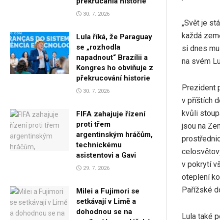
prekrúcania histórie
30. 7. 2026
„Svět je s
každá země 
Lula říká, že Paraguay
se „rozhodla
si dnes mus
napadnout“ Brazílii a
na svém Lul
Kongres ho obviňuje z
překrucování historie
Prezident p
30. 7. 2026
v příštích 
kvůli stoup
FIFA zahajuje řízení
proti třem
jsou na Zem
argentinským hráčům,
prostředni
technickému
celosvětov
asistentovi a Gavi
v pokrytí 
29. 7. 2026
oteplení k
Pařížské do
Milei a Fujimori se
setkávají v Limě a
dohodnou se na
Lula také p