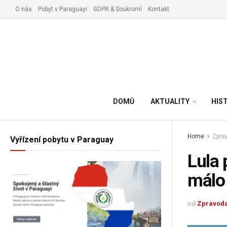
O nás
Pobyt v Paraguayi
GDPR & Soukromí
Kontakt
DOMŮ
AKTUALITY
HIS
Home
Zprav
Vyřízení pobytu v Paraguay
Lula 
málo
od
Zpravoda