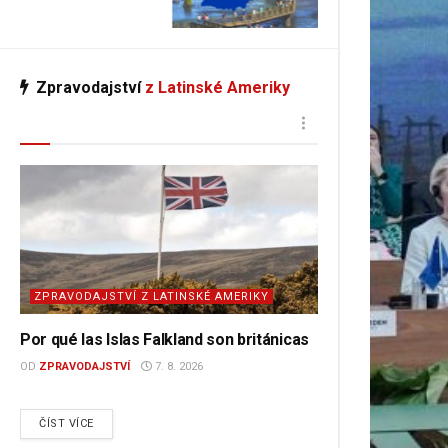
Zpravodajství
z Latinské Ameriky
ZPRAVODAJSTVÍ Z LATINSKÉ AMERIKY
Por qué las Islas Falkland son británicas
OD
ZPRAVODAJSTVÍ
7. 8. 2026
DETAILS
ČÍST VÍCE