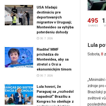
USA hľadajú
destináciu pre
deportovaných
495
1
migrantov v Uruguaji;
SHARES
V
Montevideo sa vyhýba
potvrdeniu dohody
30. 7. 2026
Lula po
Riaditeľ MMF
Sobota,
8
prichádza do
Montevidea, aby sa
stretol s Orsi a
ekonomickým tímom
30. 7. 2026
„Minimální
zdroje pro 
Lula hovorí, že
Paraguaj sa „rozhodol
Brazilský p
napadnúť“ Brazíliu a
světové vůd
Kongres ho obviňuje z
posledního