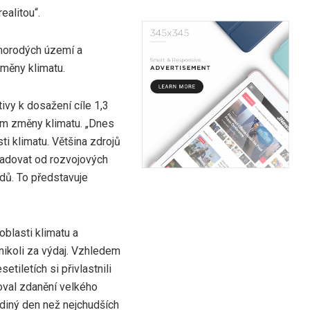
ealitou“.
omorodých území a
změny klimatu.
ivy k dosažení cíle 1,3
ům změny klimatu. „Dnes
i klimatu. Většina zdrojů
yžadovat od rozvojových
adů. To představuje
blasti klimatu a
nikoli za výdaj. Vzhledem
tiletích si přivlastnili
joval zdanění velkého
ediný den než nejchudších