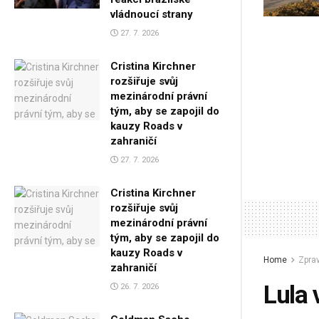
vládnoucí strany
27. 7. 2026
Cristina Kirchner
rozšiřuje svůj
mezinárodní právní
tým, aby se zapojil do
kauzy Roads v
zahraničí
27. 7. 2026
Cristina Kirchner
rozšiřuje svůj
mezinárodní právní
tým, aby se zapojil do
kauzy Roads v
Home
Zprav
zahraničí
Lula 
26. 7. 2026