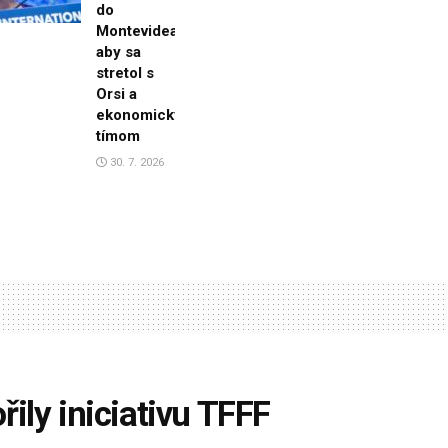
do
Montevidea,
aby sa
stretol s
Orsi a
ekonomickým
tímom
30. 7. 2026
ily iniciativu TFFF