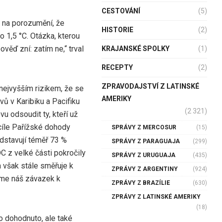
CESTOVÁNÍ
(5)
a na porozumění, že
HISTORIE
(2)
o 1,5 °C. Otázka, kterou
věď zní: zatím ne,“ trval
KRAJANSKÉ SPOLKY
(1)
RECEPTY
(2)
ZPRAVODAJSTVÍ Z LATINSKÉ
 nejvyšším rizikem, že se
AMERIKY
ů v Karibiku a Pacifiku
(2 321)
u odsoudit ty, kteří už
 cíle Pařížské dohody
SPRÁVY Z MERCOSUR
(15)
dstavují téměř 73 %
SPRÁVY Z PARAGUAJA
(299)
C z velké části pokročily
SPRÁVY Z URUGUAJA
(435)
 však stále směřuje k
ZPRÁVY Z ARGENTINY
(924)
íme náš závazek k
ZPRÁVY Z BRAZÍLIE
(630)
ZPRÁVY Z LATINSKÉ AMERIKY
(18)
lo dohodnuto, ale také