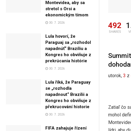
Montevidea, aby sa
stretol s Orsi a
ekonomickým tímom
30. 7. 2026
492
1
SHARES
V
Lula hovorí, že
Paraguaj sa „rozhodol
napadnúť“ Brazíliu a
Summit 
Kongres ho obviňuje z
prekrúcania histórie
dohoda
30. 7. 2026
utorok,
3
z
Lula říká, že Paraguay
se „rozhodla
napadnout“ Brazílii a
Kongres ho obviňuje z
překrucování historie
Zatiaľ čo 
mohol defi
30. 7. 2026
Montevideo
FIFA zahajuje řízení
lídri, aby 