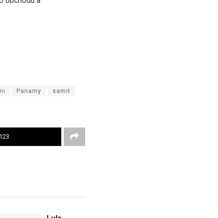
ho obchodu a
mi
Panamy
samit
123
Lula