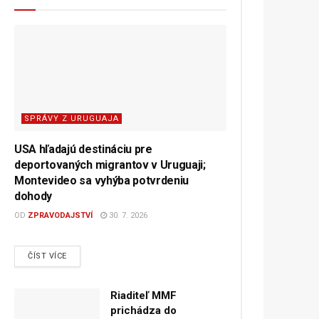
SPRÁVY Z URUGUAJA
USA hľadajú destináciu pre
deportovaných migrantov v Uruguaji;
Montevideo sa vyhýba potvrdeniu
dohody
OD
ZPRAVODAJSTVÍ
30. 7. 2026
DETAILS
ČÍST VÍCE
Riaditeľ MMF
prichádza do