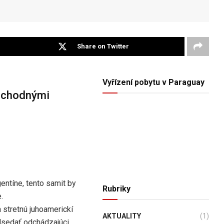
Share on Twitter
Vyřízení pobytu v Paraguay
obchodnými
entíne, tento samit by
Rubriky
.
 stretnú juhoamerickí
AKTUALITY
(1)
edsedať odchádzajúci