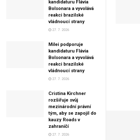
kandidaturu Flávia
Bolsonara a vyvolává
reakci brazilské
vládnoucí strany
27. 7. 2026
Milei podporuje
kandidaturu Flávia
Bolsonara a vyvolává
reakci brazilské
vládnoucí strany
27. 7. 2026
Cristina Kirchner
rozšiřuje svůj
mezinárodní právní
tým, aby se zapojil do
kauzy Roads v
zahraničí
27. 7. 2026