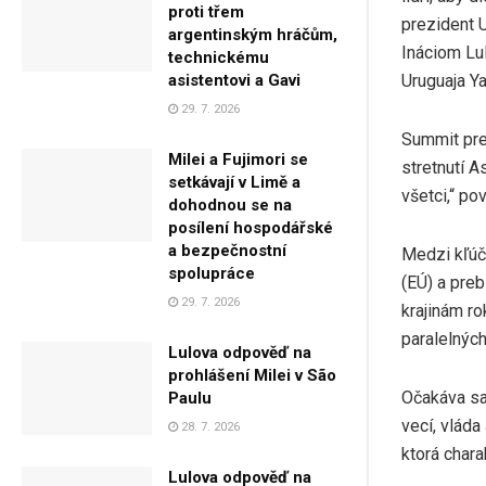
proti třem
prezident 
argentinským hráčům,
Ináciom Lu
technickému
Uruguaja Y
asistentovi a Gavi
29. 7. 2026
Summit pred
Milei a Fujimori se
stretnutí A
setkávají v Limě a
všetci,“ po
dohodnou se na
posílení hospodářské
a bezpečnostní
Medzi kľúč
spolupráce
(EÚ) a pre
29. 7. 2026
krajinám r
paralelnýc
Lulova odpověď na
prohlášení Milei v São
Očakáva sa
Paulu
vecí, vláda
28. 7. 2026
ktorá char
Lulova odpověď na