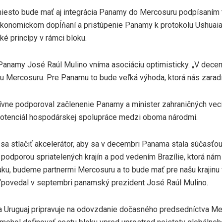
iesto bude mať aj integrácia Panamy do Mercosuru podpísaním 
konomickom dopĺňaní a pristúpenie Panamy k protokolu Ushuaia,
é princípy v rámci bloku.
Panamy José Raúl Mulino vníma asociáciu optimisticky. „V decemb
 Mercosuru. Pre Panamu to bude veľká výhoda, ktorá nás zaradí do
tívne podporoval začlenenie Panamy a minister zahraničných vec
potenciál hospodárskej spolupráce medzi oboma národmi.
sa stlačiť akcelerátor, aby sa v decembri Panama stala súčasťo
 podporou spriatelených krajín a pod vedením Brazílie, ktorá nám
ku, budeme partnermi Mercosuru a to bude mať pre našu krajinu
y “povedal v septembri panamský prezident José Raúl Mulino.
sa Uruguaj pripravuje na odovzdanie dočasného predsedníctva Me