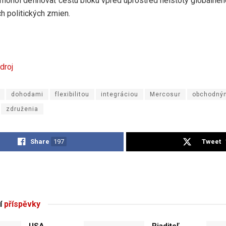
mohol definovať cestu bloku vpred uprostred neistoty globálne
h politických zmien.
droj
dohodami
flexibilitou
integráciou
Mercosur
obchodný
združenia
Share
197
Tweet
í
příspěvky
USA
Riaditeľ