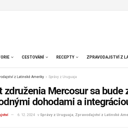
TORIE
CESTOVÁNÍ
RECEPTY
ZPRAVODAJSTVÍ Z L
odajství z Latinské Ameriky
Správy z Uruguaja
 združenia Mercosur sa bude za
odnými dohodami a integráci
jství
6. 12. 2024
v
Správy z Uruguaja
,
Zpravodajství z Latinské Ame