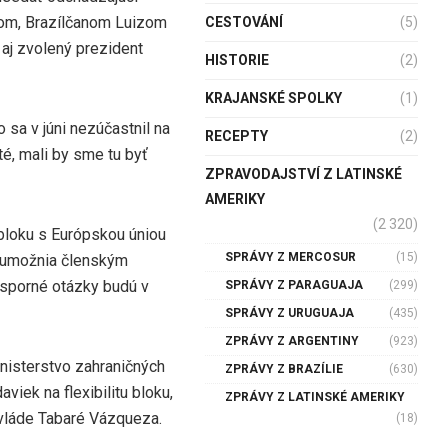
iom, Brazílčanom Luizom
CESTOVÁNÍ
(5)
aj zvolený prezident
HISTORIE
(2)
KRAJANSKÉ SPOLKY
(1)
 sa v júni nezúčastnil na
RECEPTY
(2)
ité, mali by sme tu byť
ZPRAVODAJSTVÍ Z LATINSKÉ
AMERIKY
(2 320)
bloku s Európskou úniou
SPRÁVY Z MERCOSUR
(15)
ré umožnia členským
 sporné otázky budú v
SPRÁVY Z PARAGUAJA
(299)
SPRÁVY Z URUGUAJA
(435)
ZPRÁVY Z ARGENTINY
(923)
inisterstvo zahraničných
ZPRÁVY Z BRAZÍLIE
(630)
viek na flexibilitu bloku,
ZPRÁVY Z LATINSKÉ AMERIKY
 vláde Tabaré Vázqueza.
(18)