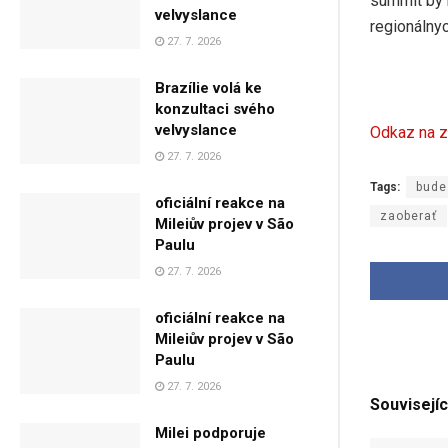
summit by 
velvyslance
regionálnyc
27. 7. 2026
Brazílie volá ke
konzultaci svého
velvyslance
Odkaz na z
27. 7. 2026
Tags:
bude
oficiální reakce na
zaoberať
Mileiův projev v São
Paulu
27. 7. 2026
oficiální reakce na
Mileiův projev v São
Paulu
27. 7. 2026
Souvisejíc
Milei podporuje