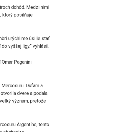
troch dohôd. Medzi nimi
 ktorý posilňuje
ri urýchlime úsilie stať
 vyššej ligy,“ vyhlásil.
í Omar Paganini
u Mercosuru. Dúfam a
 otvorila dvere a podala
 veľký význam, pretože
rcosuru Argentíne, tento