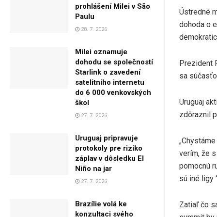
prohlášení Milei v São
Ústredné m
Paulu
dohoda o e
28. 7. 2026
demokratick
Milei oznamuje
dohodu se společností
Prezident 
Starlink o zavedení
sa súčasťou
satelitního internetu
do 6 000 venkovských
Uruguaj ak
škol
zdôraznil 
27. 7. 2026
Uruguaj pripravuje
„Chystáme 
protokoly pre riziko
verím, že s
záplav v dôsledku El
pomocnú ru
Niño na jar
sú iné lig
27. 7. 2026
Brazílie volá ke
Zatiaľ čo 
konzultaci svého