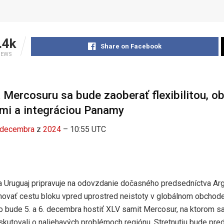
.4k
Share on Facebook
IEWS
Mercosuru sa bude zaoberať flexibilitou, 
mi a integráciou Panamy
decembra
z
2024
– 10:55 UTC
sa Uruguaj pripravuje na odovzdanie dočasného predsedníctva Arg
novať cestu bloku vpred uprostred neistoty v globálnom obchode
 bude 5. a 6. decembra hostiť XLV samit Mercosur, na ktorom sa
diskutovali o naliehavých problémoch regiónu. Stretnutiu bude pr