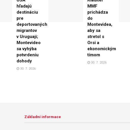
hľadajú
MMF
destináciu
prichádza
pre
do
deportovaných
Montevidea,
migrantov
aby sa
v Uruguaji;
stretol s
Montevideo
Orsi a
sa vyhýba
ekonomickým
potvrdeniu
tímom
dohody
30. 7. 2026
30. 7. 2026
Základní informace