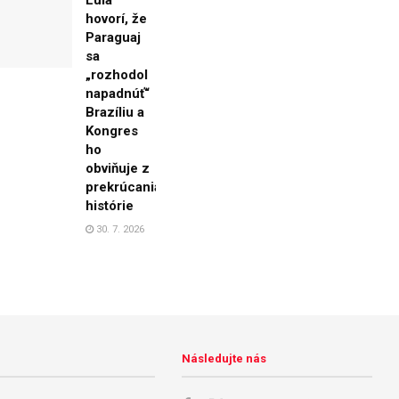
hovorí, že
Paraguaj
sa
„rozhodol
napadnúť“
Brazíliu a
Kongres
ho
obviňuje z
prekrúcania
histórie
30. 7. 2026
Následujte nás