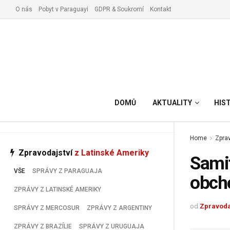
O nás
Pobyt v Paraguayi
GDPR & Soukromí
Kontakt
Vyřízení pobytu v Paraguay
DOMŮ
AKTUALITY
HIS
Home
Zprav
Zpravodajství
z Latinské Ameriky
Samit
VŠE
SPRÁVY Z PARAGUAJA
obch
ZPRÁVY Z LATINSKÉ AMERIKY
od
Zpravoda
SPRÁVY Z MERCOSUR
ZPRÁVY Z ARGENTINY
ZPRÁVY Z BRAZÍLIE
SPRÁVY Z URUGUAJA