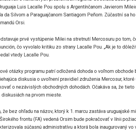
Uruguaja Luis Lacalle Pou spolu s Argentínčanom Javierom Mile
la da Silvom a Paraguajčanom Santiagom Peñom. Zúčastní sa ho 
amandú Orsi.
stavuje prvé vystúpenie Milei na stretnutí Mercosuru po tom, čo
sunción, čo vyvolalo kritiku zo strany Lacalle Pou. „Ak je to dôlež
vedal vtedy Lacalle Pou.
ové otázky programu patrí odložená dohoda o voľnom obchode 
biehajúca diskusia o uvoľnení pravidiel združenia Mercosur, kto
okovať o nezávislých obchodných dohodách. Očakáva sa, že tieto
h diskusiách na prvom mieste.
, že bez ohľadu na názov, ktorý k 1. marcu zastáva uruguajské m
 Širokého frontu (FA) vedená Orsim bude pokračovať v línii požiada
akterizovala súčasnú administratívu a ktorá bola inaugurovaný vo