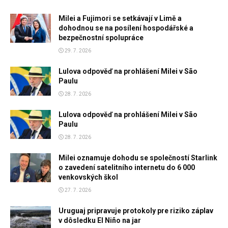
Milei a Fujimori se setkávají v Limě a
dohodnou se na posílení hospodářské a
bezpečnostní spolupráce
29. 7. 2026
Lulova odpověď na prohlášení Milei v São
Paulu
28. 7. 2026
Lulova odpověď na prohlášení Milei v São
Paulu
28. 7. 2026
Milei oznamuje dohodu se společností Starlink
o zavedení satelitního internetu do 6 000
venkovských škol
27. 7. 2026
Uruguaj pripravuje protokoly pre riziko záplav
v dôsledku El Niño na jar