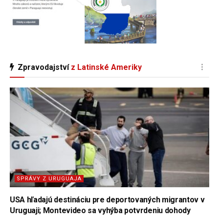
Zpravodajství
z Latinské Ameriky
SPRÁVY Z URUGUAJA
USA hľadajú destináciu pre deportovaných migrantov v
Uruguaji; Montevideo sa vyhýba potvrdeniu dohody