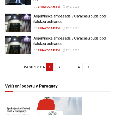
OD
ZPRAVODAJSTVÍ
19. 2. 2026
Argentinská ambasáda v Caracasu bude pod
italskou ochranou
OD
ZPRAVODAJSTVÍ
12. 1. 2026
Argentinská ambasáda v Caracasu bude pod
italskou ochranou
OD
ZPRAVODAJSTVÍ
12. 1. 2026
1
2
…
6
PAGE 1 OF 6
Vyřízení pobytu v Paraguay