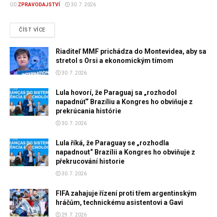
OD
ZPRAVODAJSTVÍ
30. 7. 2026
DETAILS
ČÍST VÍCE
Riaditeľ MMF prichádza do Montevidea, aby sa
stretol s Orsi a ekonomickým tímom
30. 7. 2026
Lula hovorí, že Paraguaj sa „rozhodol
napadnúť“ Brazíliu a Kongres ho obviňuje z
prekrúcania histórie
30. 7. 2026
Lula říká, že Paraguay se „rozhodla
napadnout“ Brazílii a Kongres ho obviňuje z
překrucování historie
30. 7. 2026
FIFA zahajuje řízení proti třem argentinským
hráčům, technickému asistentovi a Gavi
29. 7. 2026