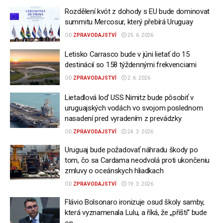
Rozdělení kvót z dohody s EU bude dominovat
summitu Mercosur, který přebírá Uruguay
OD
ZPRAVODAJSTVÍ
25. 6. 2026
Letisko Carrasco bude v júni lietať do 15
destinácií so 158 týždennými frekvenciami
OD
ZPRAVODAJSTVÍ
2. 6. 2026
Lietadlová loď USS Nimitz bude pôsobiť v
uruguajských vodách vo svojom poslednom
nasadení pred vyradením z prevádzky
OD
ZPRAVODAJSTVÍ
24. 3. 2026
Uruguaj bude požadovať náhradu škody po
tom, čo sa Cardama neodvolá proti ukončeniu
zmluvy o oceánskych hliadkach
OD
ZPRAVODAJSTVÍ
19. 3. 2026
Flávio Bolsonaro ironizuje osud školy samby,
která vyznamenala Lulu, a říká, že „příští“ bude
on