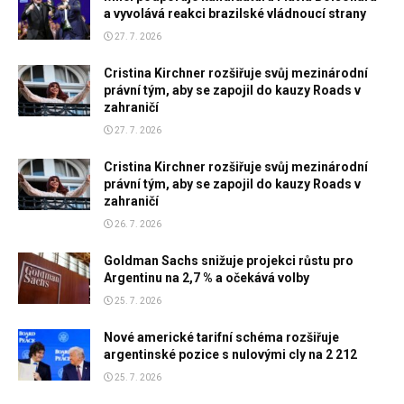
a vyvolává reakci brazilské vládnoucí strany
27. 7. 2026
Cristina Kirchner rozšiřuje svůj mezinárodní
právní tým, aby se zapojil do kauzy Roads v
zahraničí
27. 7. 2026
Cristina Kirchner rozšiřuje svůj mezinárodní
právní tým, aby se zapojil do kauzy Roads v
zahraničí
26. 7. 2026
Goldman Sachs snižuje projekci růstu pro
Argentinu na 2,7 % a očekává volby
25. 7. 2026
Nové americké tarifní schéma rozšiřuje
argentinské pozice s nulovými cly na 2 212
25. 7. 2026