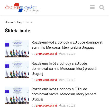
Home
Tag
bude
Štítek:
bude
Rozdělení kvót z dohody s EU bude dominovat
summitu Mercosur, který přebírá Uruguay
OD
ZPRAVODAJSTVÍ
25. 6. 2026
Rozdelenie kvót z dohody s EÚ bude
dominovať samitu Mercosur, ktorý preberá
Uruguaj
OD
ZPRAVODAJSTVÍ
25. 6. 2026
Rozdelenie kvót z dohody s EÚ bude
dominovať samitu Mercosur, ktorý preberá
Uruguaj
OD
ZPRAVODAJSTVÍ
25. 6. 2026