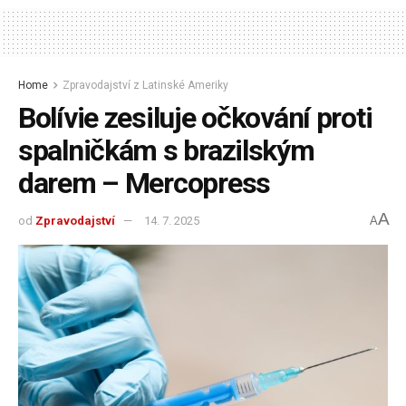
Home
Zpravodajství z Latinské Ameriky
Bolívie zesiluje očkování proti
spalničkám s brazilským
darem – Mercopress
A
od
Zpravodajství
14. 7. 2025
A