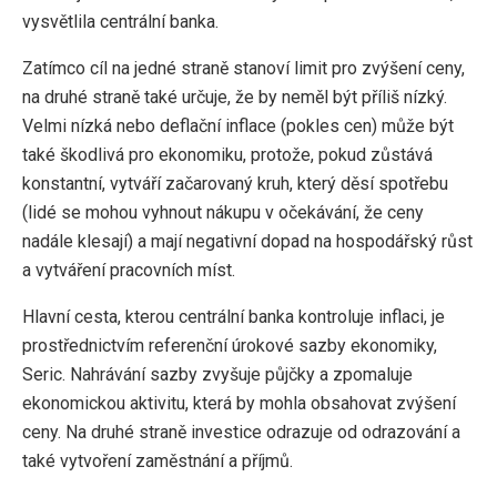
vysvětlila centrální banka.
Zatímco cíl na jedné straně stanoví limit pro zvýšení ceny,
na druhé straně také určuje, že by neměl být příliš nízký.
Velmi nízká nebo deflační inflace (pokles cen) může být
také škodlivá pro ekonomiku, protože, pokud zůstává
konstantní, vytváří začarovaný kruh, který děsí spotřebu
(lidé se mohou vyhnout nákupu v očekávání, že ceny
nadále klesají) a mají negativní dopad na hospodářský růst
a vytváření pracovních míst.
Hlavní cesta, kterou centrální banka kontroluje inflaci, je
prostřednictvím referenční úrokové sazby ekonomiky,
Seric. Nahrávání sazby zvyšuje půjčky a zpomaluje
ekonomickou aktivitu, která by mohla obsahovat zvýšení
ceny. Na druhé straně investice odrazuje od odrazování a
také vytvoření zaměstnání a příjmů.