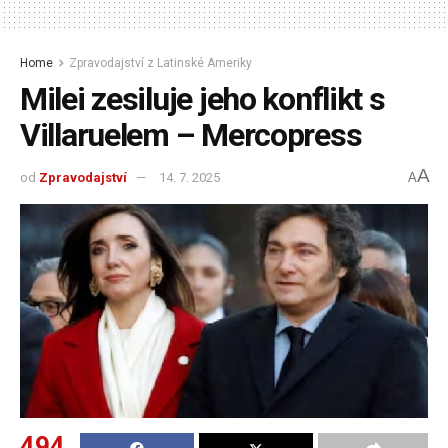
Home
Zpravodajství z Latinské Ameriky
Milei zesiluje jeho konflikt s
Villaruelem – Mercopress
A
od
Zpravodajství
14. 7. 2025
A
494