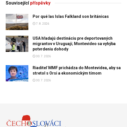
Související
příspěvky
Por qué las Islas Falkland son británicas
7. 8. 2026
USA hľadajú destináciu pre deportovaných
migrantov v Uruguaji; Montevideo sa vyhýba
potvrdeniu dohody
30. 7. 2026
Riaditeľ MMF prichádza do Montevidea, aby sa
stretol s Orsi a ekonomickým tímom
30. 7. 2026