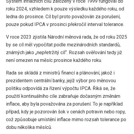
Systém inflačních cílů založený v roce 1999 fungoval do
roku 2024, vzhledem k pouze výsledku každého roku, od
ledna do prosince. Cíl byl proto považován za porušení,
pouze pokud IPCA v prosinci překročil interval tolerance.
V roce 2023 zjistila Národní měnová rada, že od roku 2025
by se cíl měl vypočítat podle mezinárodních standardů,
známých jako „nepřetržitý cíl“. Rozsah ověřování tedy již
není omezen na měsíc prosince každého roku.
Rada se skládá z ministrů financí a plánování, jakož i
prezidentem centrální banky, jejíž výbor pro měnovou
politiku odpovídá za řízení výpočtu IPCA. Říká se, že
použití kontinuálního cíle zabraňuje dočasným změnám
inflace, aby byla považována za porušení. To je například
případ, kdy je pozorován šok v cenách potravin nebo ropy,
což způsobuje umístění inflace mimo rozsah tolerance po
dobu několika měsíců.