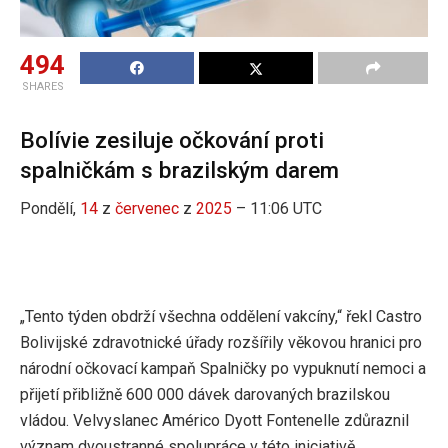
494
SHARES
Bolívie zesiluje očkování proti
spalničkám s brazilským darem
Pondělí,
14
z
červenec
z
2025
– 11:06 UTC
„Tento týden obdrží všechna oddělení vakcíny,“ řekl Castro
Bolivijské zdravotnické úřady rozšířily věkovou hranici pro
národní očkovací kampaň Spalničky po vypuknutí nemoci a
přijetí přibližně 600 000 dávek darovaných brazilskou
vládou. Velvyslanec Américo Dyott Fontenelle zdůraznil
význam dvoustranné spolupráce v této iniciativě.