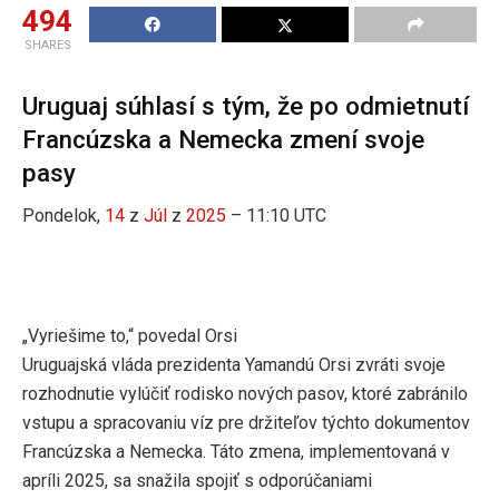
494
SHARES
Uruguaj súhlasí s tým, že po odmietnutí
Francúzska a Nemecka zmení svoje
pasy
Pondelok,
14
z
Júl
z
2025
– 11:10 UTC
„Vyriešime to,“ povedal Orsi
Uruguajská vláda prezidenta Yamandú Orsi zvráti svoje
rozhodnutie vylúčiť rodisko nových pasov, ktoré zabránilo
vstupu a spracovaniu víz pre držiteľov týchto dokumentov
Francúzska a Nemecka. Táto zmena, implementovaná v
apríli 2025, sa snažila spojiť s odporúčaniami