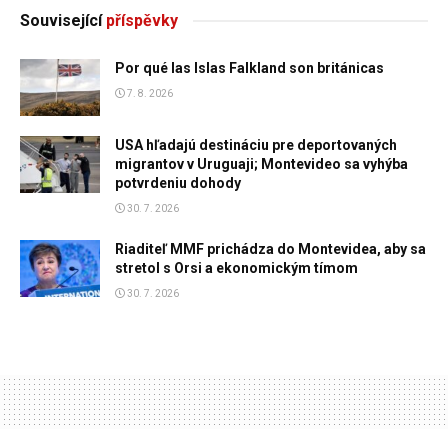
Související
příspěvky
Por qué las Islas Falkland son británicas
7. 8. 2026
USA hľadajú destináciu pre deportovaných
migrantov v Uruguaji; Montevideo sa vyhýba
potvrdeniu dohody
30. 7. 2026
Riaditeľ MMF prichádza do Montevidea, aby sa
stretol s Orsi a ekonomickým tímom
30. 7. 2026