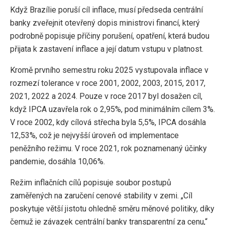
Když Brazílie poruší cíl inflace, musí předseda centrální
banky zveřejnit otevřený dopis ministrovi financí, který
podrobně popisuje příčiny porušení, opatření, která budou
přijata k zastavení inflace a její datum vstupu v platnost.
Kromě prvního semestru roku 2025 vystupovala inflace v
rozmezí tolerance v roce 2001, 2002, 2003, 2015, 2017,
2021, 2022 a 2024. Pouze v roce 2017 byl dosažen cíl,
když IPCA uzavřela rok o 2,95%, pod minimálním cílem 3%.
V roce 2002, kdy cílová střecha byla 5,5%, IPCA dosáhla
12,53%, což je nejvyšší úroveň od implementace
peněžního režimu. V roce 2021, rok poznamenaný účinky
pandemie, dosáhla 10,06%.
Režim inflačních cílů popisuje soubor postupů
zaměřených na zaručení cenové stability v zemi. „Cíl
poskytuje větší jistotu ohledně směru měnové politiky, díky
čemuž je závazek centrální banky transparentní za cenu,“