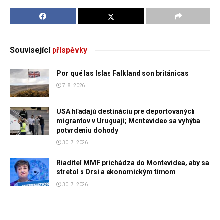
Související
příspěvky
Por qué las Islas Falkland son británicas
7. 8. 2026
USA hľadajú destináciu pre deportovaných
migrantov v Uruguaji; Montevideo sa vyhýba
potvrdeniu dohody
30. 7. 2026
Riaditeľ MMF prichádza do Montevidea, aby sa
stretol s Orsi a ekonomickým tímom
30. 7. 2026