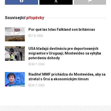
Související
příspěvky
Por qué las Islas Falkland son británicas
7. 8. 2026
USA hľadajú destináciu pre deportovaných
migrantov v Uruguaji; Montevideo sa vyhýba
potvrdeniu dohody
30. 7. 2026
Riaditeľ MMF prichádza do Montevidea, aby sa
stretol s Orsi a ekonomickým tímom
30. 7. 2026