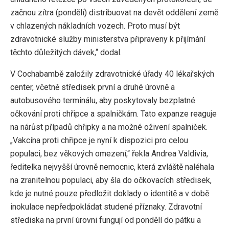
začnou zítra (pondělí) distribuovat na devět oddělení země
v chlazených nákladních vozech. Proto musí být
zdravotnické služby ministerstva připraveny k přijímání
těchto důležitých dávek,“ dodal.
V Cochabambě založily zdravotnické úřady 40 lékařských
center, včetně středisek první a druhé úrovně a
autobusového terminálu, aby poskytovaly bezplatné
očkování proti chřipce a spalničkám. Tato expanze reaguje
na nárůst případů chřipky a na možné oživení spalniček.
„Vakcína proti chřipce je nyní k dispozici pro celou
populaci, bez věkových omezení,“ řekla Andrea Valdivia,
ředitelka nejvyšší úrovně nemocnic, která zvláště naléhala
na zranitelnou populaci, aby šla do očkovacích středisek,
kde je nutné pouze předložit doklady o identitě a v době
inokulace nepředpokládat studené příznaky. Zdravotní
střediska na první úrovni fungují od pondělí do pátku a