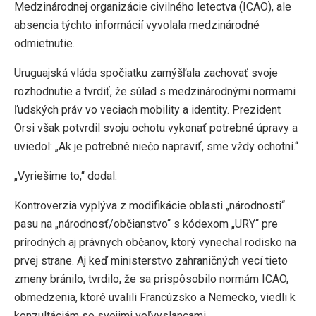
Medzinárodnej organizácie civilného letectva (ICAO), ale
absencia týchto informácií vyvolala medzinárodné
odmietnutie.
Uruguajská vláda spočiatku zamýšľala zachovať svoje
rozhodnutie a tvrdiť, že súlad s medzinárodnými normami
ľudských práv vo veciach mobility a identity. Prezident
Orsi však potvrdil svoju ochotu vykonať potrebné úpravy a
uviedol: „Ak je potrebné niečo napraviť, sme vždy ochotní.“
„Vyriešime to,“ dodal.
Kontroverzia vyplýva z modifikácie oblasti „národnosti“
pasu na „národnosť/občianstvo“ s kódexom „URY“ pre
prírodných aj právnych občanov, ktorý vynechal rodisko na
prvej strane. Aj keď ministerstvo zahraničných vecí tieto
zmeny bránilo, tvrdilo, že sa prispôsobilo normám ICAO,
obmedzenia, ktoré uvalili Francúzsko a Nemecko, viedli k
konzultáciám so svojimi veľvyslancami.