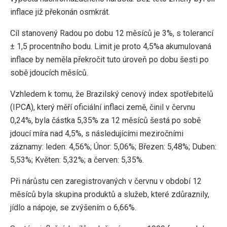
inflace již překonán osmkrát.
Cíl stanovený Radou po dobu 12 měsíců je 3%, s tolerancí
± 1,5 procentního bodu. Limit je proto 4,5%a akumulovaná
inflace by neměla překročit tuto úroveň po dobu šesti po
sobě jdoucích měsíců.
Vzhledem k tomu, že Brazilský cenový index spotřebitelů
(IPCA), který měří oficiální inflaci země, činil v červnu
0,24%, byla částka 5,35% za 12 měsíců šestá po sobě
jdoucí míra nad 4,5%, s následujícími meziročními
záznamy: leden: 4,56%; Únor: 5,06%; Březen: 5,48%; Duben:
5,53%; Květen: 5,32%; a červen: 5,35%.
Při nárůstu cen zaregistrovaných v červnu v období 12
měsíců byla skupina produktů a služeb, které zdůraznily,
jídlo a nápoje, se zvýšením o 6,66%.