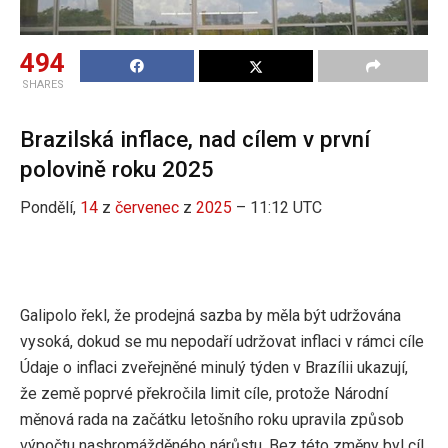
494
SHARES
Brazilská inflace, nad cílem v první
polovině roku 2025
Pondělí,
14
z
červenec
z
2025
– 11:12 UTC
Galipolo řekl, že prodejná sazba by měla být udržována
vysoká, dokud se mu nepodaří udržovat inflaci v rámci cíle
Údaje o inflaci zveřejněné minulý týden v Brazílii ukazují,
že země poprvé překročila limit cíle, protože Národní
měnová rada na začátku letošního roku upravila způsob
výpočtu nashromážděného nárůstu. Bez této změny byl cíl