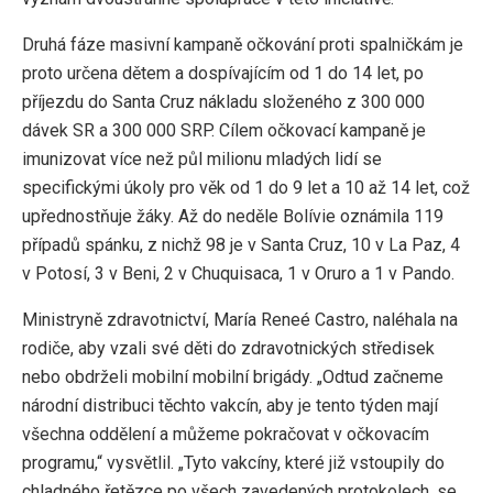
Druhá fáze masivní kampaně očkování proti spalničkám je
proto určena dětem a dospívajícím od 1 do 14 let, po
příjezdu do Santa Cruz nákladu složeného z 300 000
dávek SR a 300 000 SRP. Cílem očkovací kampaně je
imunizovat více než půl milionu mladých lidí se
specifickými úkoly pro věk od 1 do 9 let a 10 až 14 let, což
upřednostňuje žáky. Až do neděle Bolívie oznámila 119
případů spánku, z nichž 98 je v Santa Cruz, 10 v La Paz, 4
v Potosí, 3 v Beni, 2 v Chuquisaca, 1 v Oruro a 1 v Pando.
Ministryně zdravotnictví, María Reneé Castro, naléhala na
rodiče, aby vzali své děti do zdravotnických středisek
nebo obdrželi mobilní mobilní brigády. „Odtud začneme
národní distribuci těchto vakcín, aby je tento týden mají
všechna oddělení a můžeme pokračovat v očkovacím
programu,“ vysvětlil. „Tyto vakcíny, které již vstoupily do
chladného řetězce po všech zavedených protokolech, se