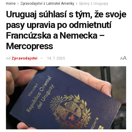
Home
Zpravodajství z Latinské Ameriky
Správy z Uruguaja
Uruguaj súhlasí s tým, že svoje
pasy upravia po odmietnutí
Francúzska a Nemecka –
Mercopress
A
od
Zpravodajství
14. 7. 2025
A