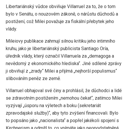
Libertariánský vůdce obviňuje Villarruel za to, že o tom
bylo v Senátu, o nouzovém zákoně, o nárůstu důchodů a
postižení, což Milei považuje za fiskální přebytek jeho
vlády.
Mileiovy publikace zahrnují silnou kritiku jeho intimního
kruhu, jako je libertariánský publicista Santiago Oría,
úředník vlády, který označil Villarruela za „demagoga a
nevědomý z ekonomického hlediska“. Jiné sdílené zprávy
ji obviňují z „zrady“ Milei a přijímá „nejhorší populismus“
slibováním peněz ze země.
Villarruel obhajoval své činy a prohlásil, že důchodci a lidé
se zdravotním postižením „nemohou čekat“, zatímco Milei
vyzývají „úsporu na výletech a boku (sekretariát
zpravodajské služby)“, aby tyto zvýšení financovali. Bylo
to popsáno jako „nacionalista“ a popřel jakékoli spojení s
Kirchnerism a odmítl to, co vnímáte jako neopodstatněná