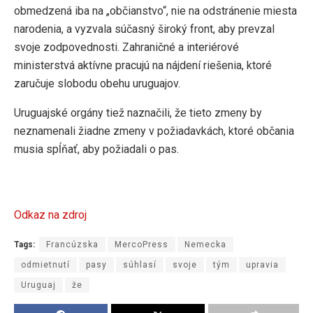
obmedzená iba na „občianstvo“, nie na odstránenie miesta
narodenia, a vyzvala súčasný široký front, aby prevzal
svoje zodpovednosti. Zahraničné a interiérové
ministerstvá aktívne pracujú na nájdení riešenia, ktoré
zaručuje slobodu obehu uruguajov.
Uruguajské orgány tiež naznačili, že tieto zmeny by
neznamenali žiadne zmeny v požiadavkách, ktoré občania
musia spĺňať, aby požiadali o pas.
Odkaz na zdroj
Tags:
Francúzska
MercoPress
Nemecka
odmietnutí
pasy
súhlasí
svoje
tým
upravia
Uruguaj
že