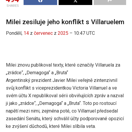
SHARES
Milei zesiluje jeho konflikt s Villaruelem
Pondělí,
14
z
červenec
z
2025
– 10:47 UTC
Milei znovu publikoval texty, které označily Villaruela za
„zrádce“, „Demagoga“ a „Bruta“
Argentinský prezident Javier Milei veřejně zintenzivnil
svůj konflikt s viceprezidentkou Victoria Villarruel a ve
svém účtu X republikoval sérii obviňujících zpráv a nazval
ji jako „zrádce“, „Demagoga“ a „Bruta“. Toto po rostoucí
napětí mezi nimi, zejména poté, co Villarruel předsedal
zasedání Senátu, který schválil účty podporované opozicí
ke zvýšení důchodů, které Milei slíbila veta.