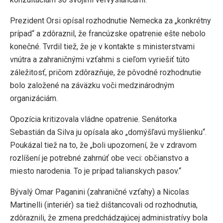
Prezident Orsi opísal rozhodnutie Nemecka za „konkrétny
prípad“ a zdôraznil, že francúzske opatrenie ešte nebolo
konečné. Tvrdil tiež, že je v kontakte s ministerstvami
vnútra a zahraničnými vzťahmi s cieľom vyriešiť túto
záležitosť, pričom zdôrazňuje, že pôvodné rozhodnutie
bolo založené na záväzku voči medzinárodným
organizáciám.
Opozícia kritizovala vládne opatrenie. Senátorka
Sebastián da Silva ju opísala ako „domýšľavú myšlienku“.
Poukázal tiež na to, že „boli upozornení, že v zdravom
rozlíšení je potrebné zahrnúť obe veci: občianstvo a
miesto narodenia. To je prípad talianskych pasov.“
Bývalý Omar Paganini (zahraničné vzťahy) a Nicolas
Martinelli (interiér) sa tiež dištancovali od rozhodnutia,
zdôraznili, že zmena predchádzajúcej administratívy bola