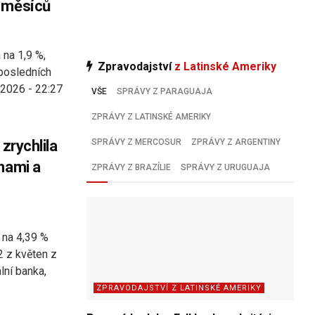
 měsíců
 na 1,9 %,
Zpravodajství
z Latinské Ameriky
 posledních
 2026 - 22:27
VŠE
SPRÁVY Z PARAGUAJA
ZPRÁVY Z LATINSKÉ AMERIKY
zrychlila
SPRÁVY Z MERCOSUR
ZPRÁVY Z ARGENTINY
nami a
ZPRÁVY Z BRAZÍLIE
SPRÁVY Z URUGUAJA
a na 4,39 %
2 z květen z
lní banka,
ZPRAVODAJSTVÍ Z LATINSKÉ AMERIKY