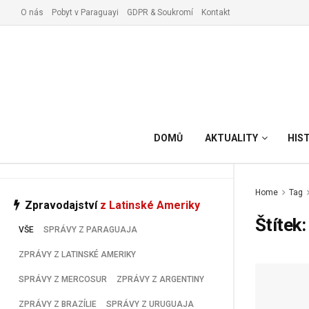
O nás
Pobyt v Paraguayi
GDPR & Soukromí
Kontakt
Vyřízení pobytu v Paraguay
DOMŮ
AKTUALITY
HIS
Home
Tag
Zpravodajství
z Latinské Ameriky
Štítek
VŠE
SPRÁVY Z PARAGUAJA
ZPRÁVY Z LATINSKÉ AMERIKY
SPRÁVY Z MERCOSUR
ZPRÁVY Z ARGENTINY
ZPRÁVY Z BRAZÍLIE
SPRÁVY Z URUGUAJA