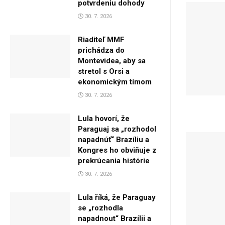
potvrdeniu dohody
30. 7. 2026
Riaditeľ MMF
prichádza do
Montevidea, aby sa
stretol s Orsi a
ekonomickým tímom
30. 7. 2026
Lula hovorí, že
Paraguaj sa „rozhodol
napadnúť“ Brazíliu a
Kongres ho obviňuje z
prekrúcania histórie
30. 7. 2026
Lula říká, že Paraguay
se „rozhodla
napadnout“ Brazílii a