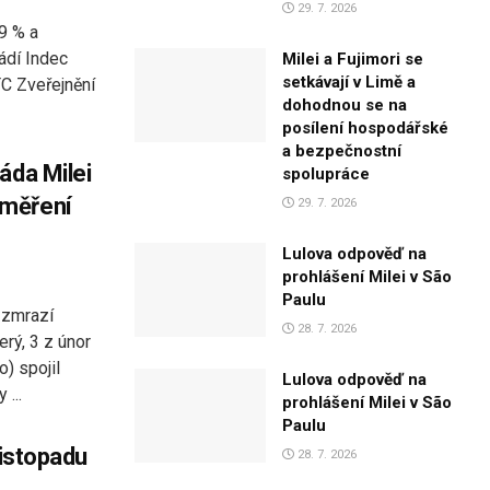
29. 7. 2026
,9 % a
ádí Indec
Milei a Fujimori se
setkávají v Limě a
TC Zveřejnění
dohodnou se na
posílení hospodářské
a bezpečnostní
áda Milei
spolupráce
 měření
29. 7. 2026
Lulova odpověď na
prohlášení Milei v São
Paulu
 zmrazí
28. 7. 2026
rý, 3 z únor
) spojil
Lulova odpověď na
 ...
prohlášení Milei v São
Paulu
listopadu
28. 7. 2026