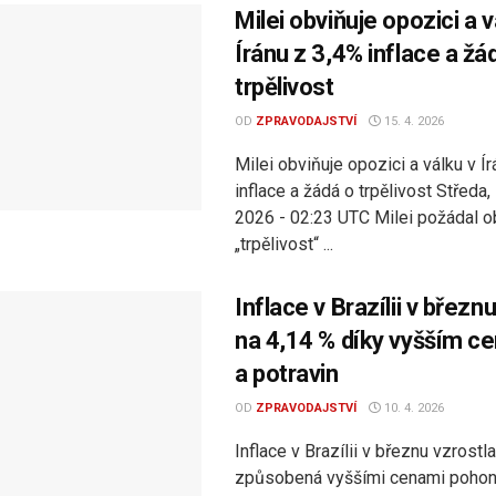
Milei obviňuje opozici a v
Íránu z 3,4% inflace a žá
trpělivost
OD
ZPRAVODAJSTVÍ
15. 4. 2026
Milei obviňuje opozici a válku v Í
inflace a žádá o trpělivost Středa
2026 - 02:23 UTC Milei požádal o
„trpělivost“ ...
Inflace v Brazílii v březn
na 4,14 % díky vyšším ce
a potravin
OD
ZPRAVODAJSTVÍ
10. 4. 2026
Inflace v Brazílii v březnu vzrostl
způsobená vyššími cenami pohon