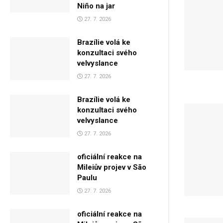
Niño na jar
27. 7. 2026
Brazílie volá ke
konzultaci svého
velvyslance
27. 7. 2026
Brazílie volá ke
konzultaci svého
velvyslance
27. 7. 2026
oficiální reakce na
Mileiův projev v São
Paulu
27. 7. 2026
oficiální reakce na