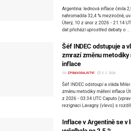
Argentina: lednová inflace činila 2
nahromadila 32,4 % meziročně, uv
Úterý, 10 z únor z 2026 - 21:14 U
dat přichází uprostřed debaty o ...
Šéf INDEC odstupuje a vl
zmrazí změnu metodiky
inflace
OD
ZPRAVODAJSTVÍ
3. 2. 2026
Šéf INDEC odstoupí a vláda Milei
změnu metodiky měření inflace Úte
z 2026 - 03:34 UTC Caputo (vpravo
rezignaci Lavagny (vlevo) s rozdíly
Inflace v Argentině se v 
vyšplhala na 2,5 %