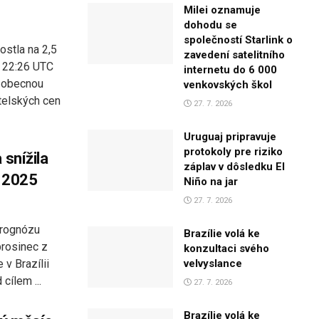
Milei oznamuje
dohodu se
společností Starlink o
ostla na 2,5
zavedení satelitního
- 22:26 UTC
internetu do 6 000
y obecnou
venkovských škol
itelských cen
27. 7. 2026
Uruguaj pripravuje
protokoly pre riziko
 snížila
záplav v dôsledku El
k 2025
Niño na jar
27. 7. 2026
 prognózu
Brazílie volá ke
prosinec z
konzultaci svého
v Brazílii
velvyslance
cílem ...
27. 7. 2026
Brazílie volá ke