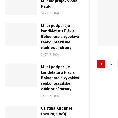
Mileiův projev v São
Paulu
27. 7. 2026
Milei podporuje
kandidaturu Flávia
Bolsonara a vyvolává
reakci brazilské
vládnoucí strany
27. 7. 2026
1
2
Milei podporuje
kandidaturu Flávia
Bolsonara a vyvolává
reakci brazilské
vládnoucí strany
27. 7. 2026
Cristina Kirchner
rozšiřuje svůj