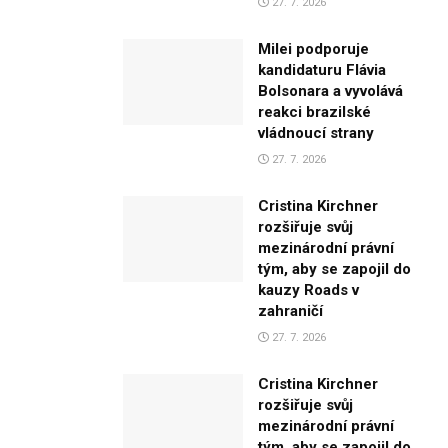
27. 7. 2026
Milei podporuje
kandidaturu Flávia
Bolsonara a vyvolává
reakci brazilské
vládnoucí strany
27. 7. 2026
Cristina Kirchner
rozšiřuje svůj
mezinárodní právní
tým, aby se zapojil do
kauzy Roads v
zahraničí
27. 7. 2026
Cristina Kirchner
rozšiřuje svůj
mezinárodní právní
tým, aby se zapojil do