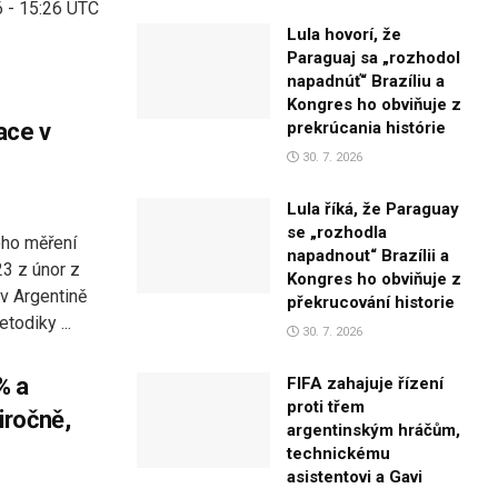
6 - 15:26 UTC
Lula hovorí, že
Paraguaj sa „rozhodol
napadnúť“ Brazíliu a
Kongres ho obviňuje z
ace v
prekrúcania histórie
30. 7. 2026
Lula říká, že Paraguay
se „rozhodla
ého měření
napadnout“ Brazílii a
23 z únor z
Kongres ho obviňuje z
v Argentině
překrucování historie
odiky ...
30. 7. 2026
% a
FIFA zahajuje řízení
proti třem
iročně,
argentinským hráčům,
technickému
asistentovi a Gavi