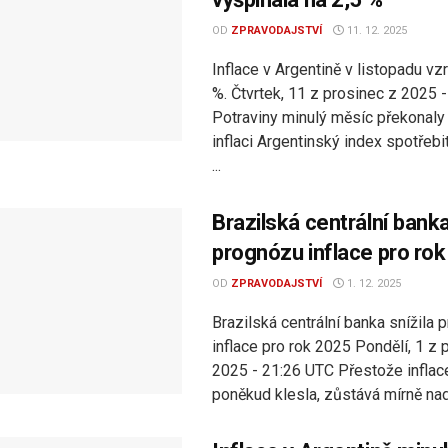
OD
ZPRAVODAJSTVÍ
11. 12. 2025
Inflace v Argentině v listopadu vzr
%. Čtvrtek, 11 z prosinec z 2025 
Potraviny minulý měsíc překonal
inflaci Argentinský index spotřeb
...
Brazilská centrální banka
prognózu inflace pro ro
OD
ZPRAVODAJSTVÍ
1. 12. 2025
Brazilská centrální banka snížila
inflace pro rok 2025 Pondělí, 1 z 
2025 - 21:26 UTC Přestože inflace 
poněkud klesla, zůstává mírně nad 