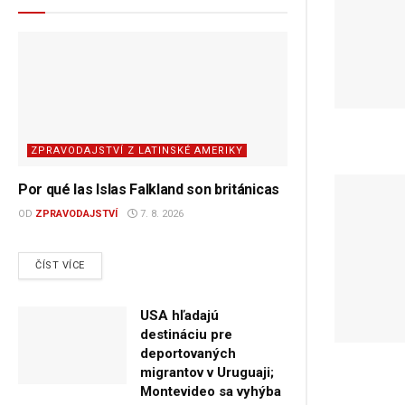
ZPRAVODAJSTVÍ Z LATINSKÉ AMERIKY
Por qué las Islas Falkland son británicas
OD
ZPRAVODAJSTVÍ
7. 8. 2026
DETAILS
ČÍST VÍCE
USA hľadajú
destináciu pre
deportovaných
migrantov v Uruguaji;
Montevideo sa vyhýba