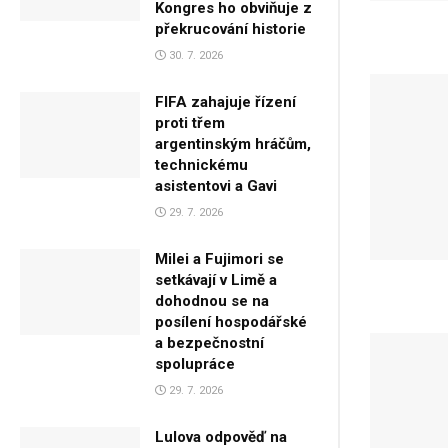
Kongres ho obviňuje z
překrucování historie
30. 7. 2026
FIFA zahajuje řízení
proti třem
argentinským hráčům,
technickému
asistentovi a Gavi
29. 7. 2026
Milei a Fujimori se
setkávají v Limě a
dohodnou se na
posílení hospodářské
a bezpečnostní
spolupráce
29. 7. 2026
Lulova odpověď na