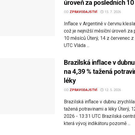
úroveň za posledních 10
OD
ZPRAVODAJSTVÍ
15. 7. 2026
Inflace v Argentině v červnu klesla
což je nejnižší měsíční úroveň za
10 měsíců Úterý, 14 z červenec z
UTC Vláda ...
Brazilská inflace v dubnu 
na 4,39 % tažená potravi
léky
OD
ZPRAVODAJSTVÍ
12. 5. 2026
Brazilská inflace v dubnu zrychlil
tažená potravinami a léky Úterý, 1
2026 - 13:31 UTC Brazilská centrá
která vývoj indikátoru pozorně ...