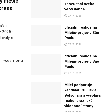
lý měsíc
konzultaci svého
press
velvyslance
27. 7. 2026
měsíc
oficiální reakce na
 z 2025 -
Mileiův projev v São
ovaly s
Paulu
27. 7. 2026
oficiální reakce na
PAGE 1 OF 3
Mileiův projev v São
Paulu
27. 7. 2026
Milei podporuje
kandidaturu Flávia
Bolsonara a vyvolává
reakci brazilské
vládnoucí strany