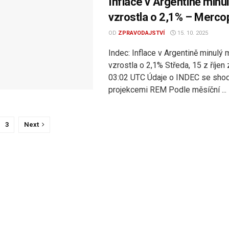
Inflace v Argentině minu
vzrostla o 2,1% – Merco
OD
ZPRAVODAJSTVÍ
15. 10. 2025
Indec: Inflace v Argentině minulý 
vzrostla o 2,1% Středa, 15 z říjen
03:02 UTC Údaje o INDEC se shod
projekcemi REM Podle měsíční ...
3
Next