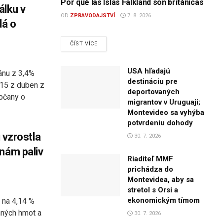
Por qué las Islas Falkland son británicas
álku v
OD
ZPRAVODAJSTVÍ
7. 8. 2026
dá o
DETAILS
ČÍST VÍCE
USA hľadajú
ránu z 3,4%
destináciu pre
, 15 z duben z
deportovaných
bčany o
migrantov v Uruguaji;
Montevideo sa vyhýba
potvrdeniu dohody
u vzrostla
30. 7. 2026
nám paliv
Riaditeľ MMF
prichádza do
Montevidea, aby sa
stretol s Orsi a
ekonomickým tímom
a na 4,14 %
ných hmot a
30. 7. 2026