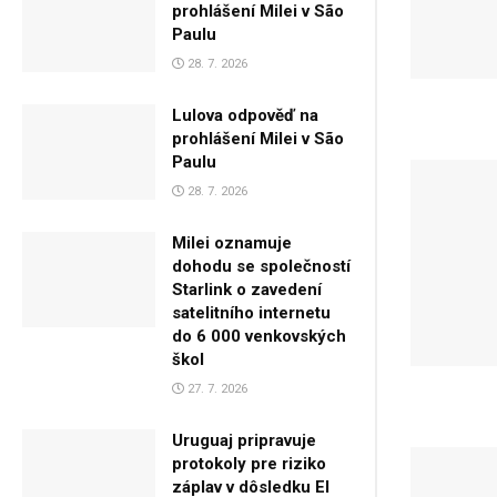
prohlášení Milei v São
Paulu
28. 7. 2026
Lulova odpověď na
prohlášení Milei v São
Paulu
28. 7. 2026
Milei oznamuje
dohodu se společností
Starlink o zavedení
satelitního internetu
do 6 000 venkovských
škol
27. 7. 2026
Uruguaj pripravuje
protokoly pre riziko
záplav v dôsledku El