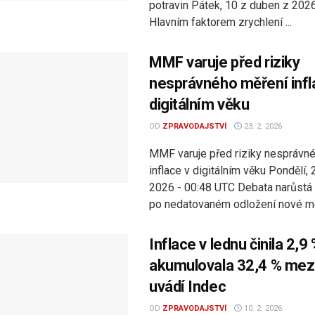
potravin Pátek, 10 z duben z 202
Hlavním faktorem zrychlení ...
MMF varuje před riziky
nesprávného měření infl
digitálním věku
OD
ZPRAVODAJSTVÍ
23. 2. 2026
MMF varuje před riziky nesprávn
inflace v digitálním věku Pondělí, 
2026 - 00:48 UTC Debata narůstá 
po nedatovaném odložení nové met
Inflace v lednu činila 2,9 
akumulovala 32,4 % mez
uvádí Indec
OD
ZPRAVODAJSTVÍ
10. 2. 2026