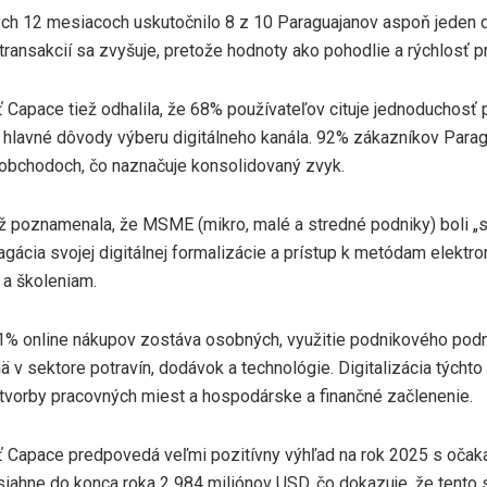
ch 12 mesiacoch uskutočnilo 8 z 10 Paraguajanov aspoň jeden d
transakcií sa zvyšuje, pretože hodnoty ako pohodlie a rýchlosť p
 Capace tiež odhalila, že 68% používateľov cituje jednoduchosť
hlavné dôvody výberu digitálneho kanála. 92% zákazníkov Parag
obchodoch, čo naznačuje konsolidovaný zvyk.
ž poznamenala, že MSME (mikro, malé a stredné podniky) boli 
gácia svojej digitálnej formalizácie a prístup k metódam elektro
 a školeniam.
81% online nákupov zostáva osobných, využitie podnikového podn
mä v sektore potravín, dodávok a technológie. Digitalizácia týcht
u tvorby pracovných miest a hospodárske a finančné začlenenie.
 Capace predpovedá veľmi pozitívny výhľad na rok 2025 s očak
iahne do konca roka 2 984 miliónov USD, čo dokazuje, že tento s