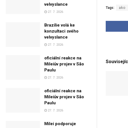
velvyslance
Tags:
ako
27. 7. 2026
Brazílie volá ke
konzultaci svého
velvyslance
27. 7. 2026
oficiální reakce na
Souvisejíc
Mileiův projev v São
Paulu
27. 7. 2026
oficiální reakce na
Mileiův projev v São
Paulu
27. 7. 2026
Milei podporuje