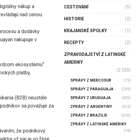
igitálny nákup a
CESTOVÁNÍ
(5)
revládajú nad cenou.
HISTORIE
(2)
KRAJANSKÉ SPOLKY
(1)
 procesu a dodávky
uayan nakupuje v
RECEPTY
(2)
ZPRAVODAJSTVÍ Z LATINSKÉ
AMERIKY
„srdcom ekosystému“.
(2 320)
nických platby,
SPRÁVY Z MERCOSUR
(15)
SPRÁVY Z PARAGUAJA
(299)
ikania (B2B) neustále
SPRÁVY Z URUGUAJA
(435)
o podnikov sa považuje za
ZPRÁVY Z ARGENTINY
(923)
ZPRÁVY Z BRAZÍLIE
(630)
ZPRÁVY Z LATINSKÉ AMERIKY
ávaním, že podnikový
(18)
ektor už nie je vo fáze