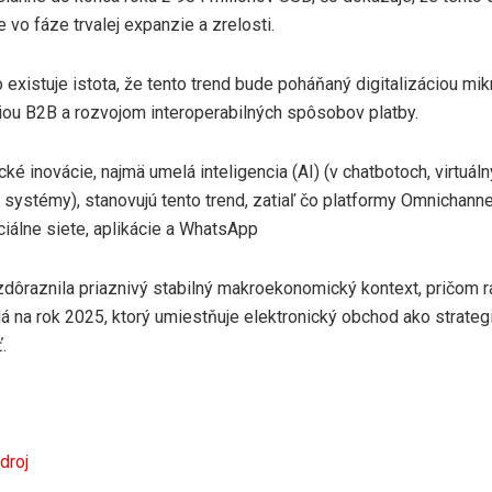
e vo fáze trvalej expanzie a zrelosti.
existuje istota, že tento trend bude poháňaný digitalizáciou mi
iou B2B a rozvojom interoperabilných spôsobov platby.
ké inovácie, najmä umelá inteligencia (AI) (v chatbotoch, virtuál
 systémy), stanovujú tento trend, zatiaľ čo platformy Omnichanne
ciálne siete, aplikácie a WhatsApp
ž zdôraznila priaznivý stabilný makroekonomický kontext, pričom
á na rok 2025, ktorý umiestňuje elektronický obchod ako strateg
.
droj