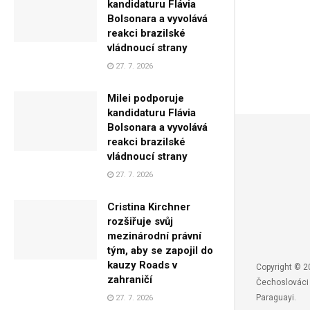
kandidaturu Flávia
Bolsonara a vyvolává
reakci brazilské
vládnoucí strany
27. 7. 2026
Milei podporuje
kandidaturu Flávia
Bolsonara a vyvolává
reakci brazilské
vládnoucí strany
27. 7. 2026
Cristina Kirchner
rozšiřuje svůj
mezinárodní právní
tým, aby se zapojil do
kauzy Roads v
Copyright © 2
zahraničí
Čechoslováci
Paraguayi.
27. 7. 2026