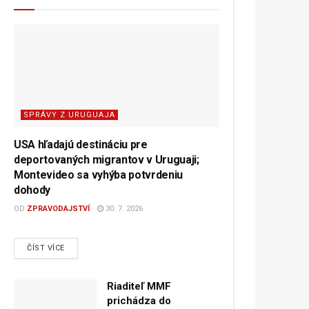
SPRÁVY Z URUGUAJA
USA hľadajú destináciu pre
deportovaných migrantov v Uruguaji;
Montevideo sa vyhýba potvrdeniu
dohody
OD
ZPRAVODAJSTVÍ
30. 7. 2026
DETAILS
ČÍST VÍCE
Riaditeľ MMF
prichádza do