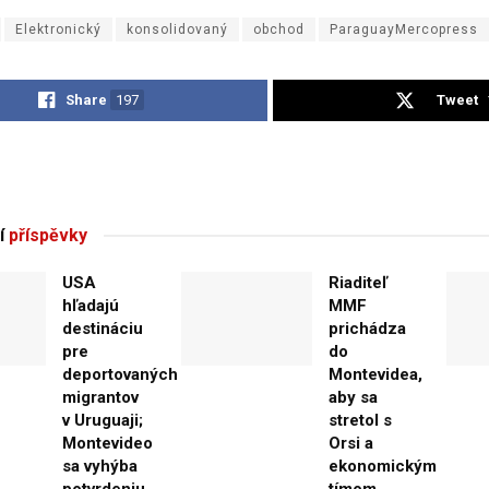
Elektronický
konsolidovaný
obchod
ParaguayMercopress
Share
197
Tweet
í
příspěvky
USA
Riaditeľ
hľadajú
MMF
destináciu
prichádza
pre
do
deportovaných
Montevidea,
migrantov
aby sa
v Uruguaji;
stretol s
Montevideo
Orsi a
sa vyhýba
ekonomickým
potvrdeniu
tímom