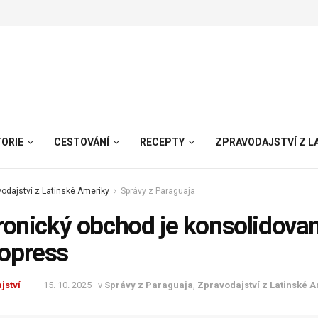
TORIE
CESTOVÁNÍ
RECEPTY
ZPRAVODAJSTVÍ Z L
odajství z Latinské Ameriky
Správy z Paraguaja
ronický obchod je konsolidova
opress
jství
15. 10. 2025
v
Správy z Paraguaja
,
Zpravodajství z Latinské 