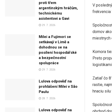
proti třem
V posledný
argentinským hráčům,
frekvencia 
technickému
asistentovi a Gavi
Spoločnosť
29. 7. 2026
domov ako 
Milei a Fujimori se
miestnych 
setkávají v Limě a
dohodnou se na
Komora tie
posílení hospodářské
a bezpečnostní
Preto propa
spolupráce
logistikami
29. 7. 2026
Zatiaľ čo 
Lulova odpověď na
rastie, naj
prohlášení Milei v São
hnaciu sil
Paulu
28. 7. 2026
Spoločnosť
Lulova odpověď na
obchod dos