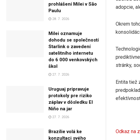
prohlášení Milei v São
adopcie, al
Paulu
28. 7. 2026
Okrem toho 
konsolidác
Milei oznamuje
dohodu se společností
Starlink o zavedení
Technologic
satelitního internetu
prediktívne
do 6 000 venkovských
stránky, so
škol
27. 7. 2026
Entita tie
Uruguaj pripravuje
predpoklad
protokoly pre riziko
efektívnosť
záplav v dôsledku El
Niño na jar
27. 7. 2026
Odkaz na z
Brazílie volá ke
konzultaci svého