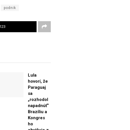
podnik
123
Lula
hovorí, že
Paraguaj
sa
„rozhodol
napadnúť“
Brazíliu a
Kongres
ho
obviňuje z