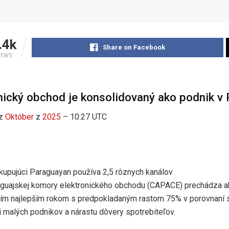
.4k
Share on Facebook
IEWS
nický obchod je konsolidovaný ako podnik v 
z
Október
z
2025
– 10:27 UTC
kupujúci Paraguayan používa 2,5 rôznych kanálov
guajskej komory elektronického obchodu (CAPACE) prechádza akt
ojím najlepším rokom s predpokladaným rastom 75% v porovnaní
ii malých podnikov a nárastu dôvery spotrebiteľov.