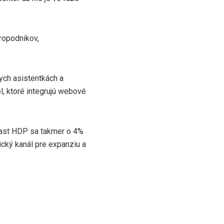
kropodnikov,
nych asistentkách a
l, ktoré integrujú webové
 rast HDP sa takmer o 4%
ický kanál pre expanziu a