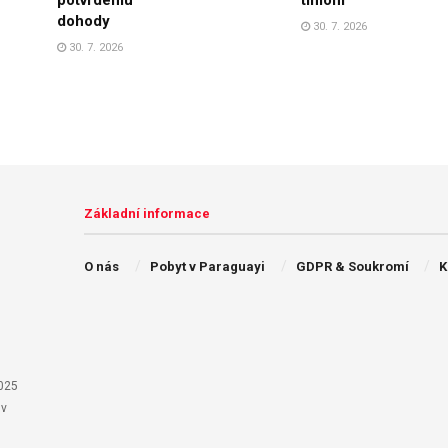
dohody
30. 7. 2026
30. 7. 2026
Základní informace
O nás
Pobyt v Paraguayi
GDPR & Soukromí
K
025
 v