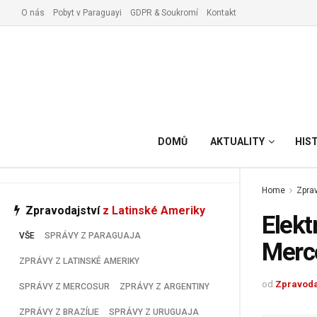
O nás
Pobyt v Paraguayi
GDPR & Soukromí
Kontakt
Vyřízení pobytu v Paraguay
DOMŮ
AKTUALITY
HIS
Home
Zprav
Zpravodajství
z Latinské Ameriky
Elekt
VŠE
SPRÁVY Z PARAGUAJA
Merc
ZPRÁVY Z LATINSKÉ AMERIKY
od
Zpravoda
SPRÁVY Z MERCOSUR
ZPRÁVY Z ARGENTINY
ZPRÁVY Z BRAZÍLIE
SPRÁVY Z URUGUAJA