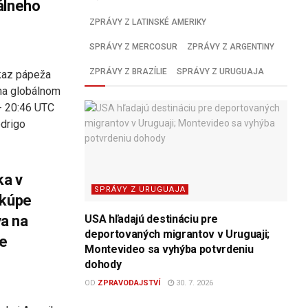
álneho
ZPRÁVY Z LATINSKÉ AMERIKY
SPRÁVY Z MERCOSUR
ZPRÁVY Z ARGENTINY
ZPRÁVY Z BRAZÍLIE
SPRÁVY Z URUGUAJA
kaz pápeža
 na globálnom
 - 20:46 UTC
odrigo
ka v
SPRÁVY Z URUGUAJA
 kúpe
a na
USA hľadajú destináciu pre
deportovaných migrantov v Uruguaji;
ne
Montevideo sa vyhýba potvrdeniu
dohody
OD
ZPRAVODAJSTVÍ
30. 7. 2026