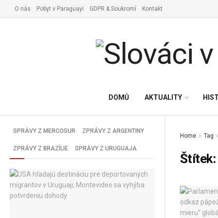
O nás
Pobyt v Paraguayi
GDPR & Soukromí
Kontakt
Vyřízení pobytu v Paraguay
Zpravodajství
z Latinské Ameriky
VŠE
SPRÁVY Z PARAGUAJA
DOMŮ
AKTUALITY
HIS
ZPRÁVY Z LATINSKÉ AMERIKY
SPRÁVY Z MERCOSUR
ZPRÁVY Z ARGENTINY
Home
Tag
ZPRÁVY Z BRAZÍLIE
SPRÁVY Z URUGUAJA
Štítek