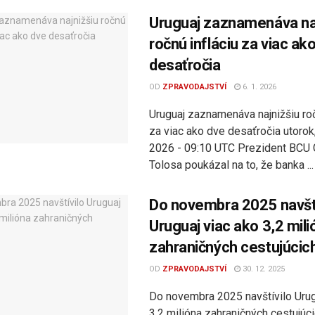
Uruguaj zaznamenáva naj
ročnú infláciu za viac ak
desaťročia
OD
ZPRAVODAJSTVÍ
6. 1. 2026
Uruguaj zaznamenáva najnižšiu roč
za viac ako dve desaťročia utorok,
2026 - 09:10 UTC Prezident BCU 
Tolosa poukázal na to, že banka ...
Do novembra 2025 navští
Uruguaj viac ako 3,2 mili
zahraničných cestujúcic
OD
ZPRAVODAJSTVÍ
30. 12. 2025
Do novembra 2025 navštívilo Urug
3,2 milióna zahraničných cestujúci