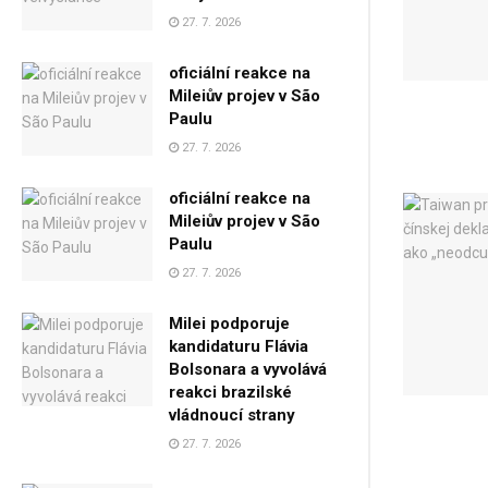
27. 7. 2026
oficiální reakce na
Mileiův projev v São
Paulu
27. 7. 2026
oficiální reakce na
Mileiův projev v São
Paulu
27. 7. 2026
Milei podporuje
kandidaturu Flávia
Bolsonara a vyvolává
reakci brazilské
vládnoucí strany
27. 7. 2026