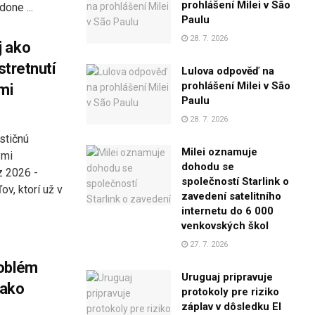
prohlášení Milei v São
one ...
Paulu
28. 7. 2026
j ako
stretnutí
Lulova odpověď na
prohlášení Milei v São
mi
Paulu
28. 7. 2026
stičnú
Milei oznamuje
ymi
dohodu se
z 2026 -
společností Starlink o
v, ktorí už v
zavedení satelitního
internetu do 6 000
venkovských škol
27. 7. 2026
roblém
Uruguaj pripravuje
 ako
protokoly pre riziko
záplav v dôsledku El