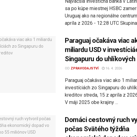
Najväčšia investičná banka v Lati
sa po kúpe miestnej HSBC zamer
Uruguaj ako na regionálne centrum
apríla z 2026 - 12:28 UTC Skupina .
Paraguaj očakáva viac a
miliardu USD v investíciá
Singapuru do uhlíkových 
OD
ZPRAVODAJSTVÍ
16. 4. 2026
Paraguaj očakáva viac ako 1 mili
investíciách zo Singapuru do uhlí
kreditov streda, 15 z apríla z 202
V máji 2025 obe krajiny ...
Domáci cestovný ruch vy
počas Svätého týždňa