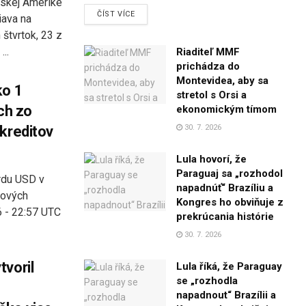
nskej Amerike
DETAILS
ČÍST VÍCE
iava na
 štvrtok, 23 z
..
Riaditeľ MMF
prichádza do
Montevidea, aby sa
ko 1
stretol s Orsi a
ch zo
ekonomickým tímom
kreditov
30. 7. 2026
Lula hovorí, že
Paraguaj sa „rozhodol
ardu USD v
napadnúť“ Brazíliu a
kových
Kongres ho obviňuje z
6 - 22:57 UTC
prekrúcania histórie
30. 7. 2026
tvoril
Lula říká, že Paraguay
se „rozhodla
napadnout“ Brazílii a