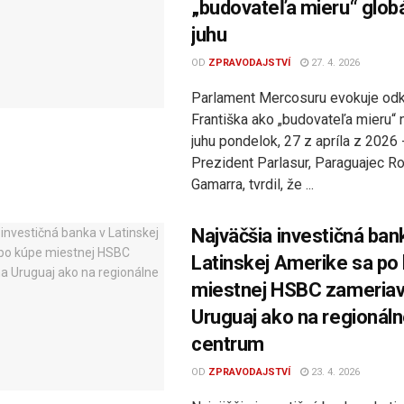
„budovateľa mieru“ glob
juhu
OD
ZPRAVODAJSTVÍ
27. 4. 2026
Parlament Mercosuru evokuje od
Františka ako „budovateľa mieru“
juhu pondelok, 27 z apríla z 2026
Prezident Parlasur, Paraguajec R
Gamarra, tvrdil, že ...
Najväčšia investičná ban
Latinskej Amerike sa po
miestnej HSBC zameriav
Uruguaj ako na regionál
centrum
OD
ZPRAVODAJSTVÍ
23. 4. 2026