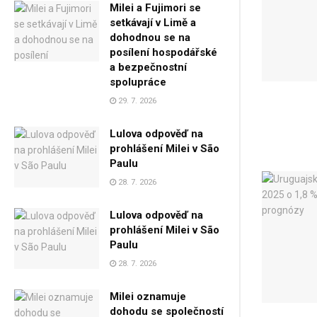
Milei a Fujimori se
setkávají v Limě a
dohodnou se na
posílení hospodářské
a bezpečnostní
spolupráce
29. 7. 2026
Lulova odpověď na
prohlášení Milei v São
Paulu
28. 7. 2026
Lulova odpověď na
prohlášení Milei v São
Paulu
28. 7. 2026
Milei oznamuje
dohodu se společností