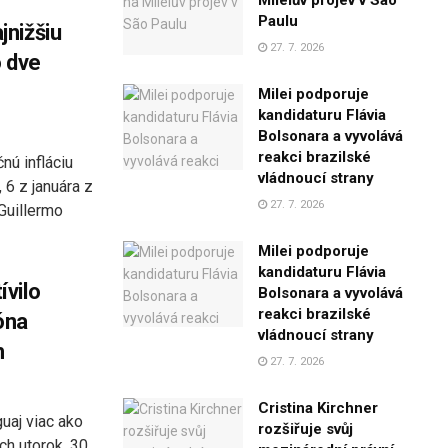
Mileiův projev v São
Paulu
nižšiu
27. 7. 2026
o dve
Milei podporuje
kandidaturu Flávia
Bolsonara a vyvolává
reakci brazilské
nú infláciu
vládnoucí strany
 6 z januára z
27. 7. 2026
Guillermo
Milei podporuje
kandidaturu Flávia
vilo
Bolsonara a vyvolává
reakci brazilské
óna
vládnoucí strany
h
27. 7. 2026
Cristina Kirchner
uaj viac ako
rozšiřuje svůj
ch utorok, 30