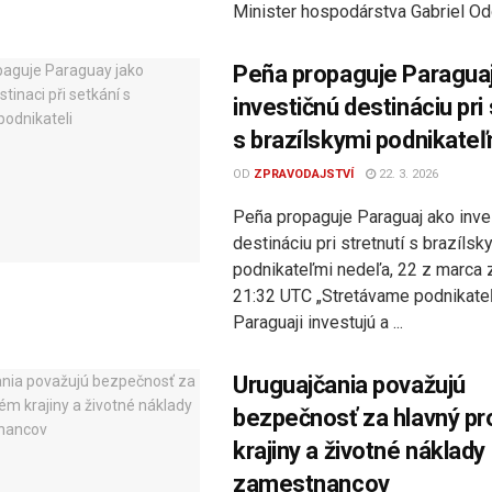
Minister hospodárstva Gabriel Odd
Peña propaguje Paragua
investičnú destináciu pri 
s brazílskymi podnikateľ
OD
ZPRAVODAJSTVÍ
22. 3. 2026
Peña propaguje Paraguaj ako inve
destináciu pri stretnutí s brazílsk
podnikateľmi nedeľa, 22 z marca 
21:32 UTC „Stretávame podnikateľo
Paraguaji investujú a ...
Uruguajčania považujú
bezpečnosť za hlavný p
krajiny a životné náklady
zamestnancov