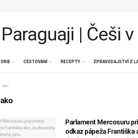
TORIE
CESTOVÁNÍ
RECEPTY
ZPRAVODAJSTVÍ Z L
ako
:
ako
Parlament Mercosuru pr
odkaz pápeža Františka 