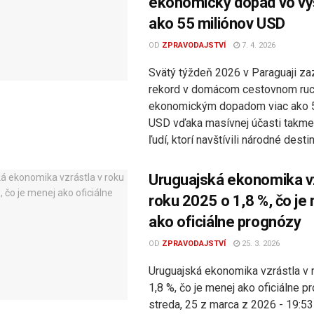
ekonomický dopad vo vý
ako 55 miliónov USD
OD
ZPRAVODAJSTVÍ
7. 4. 2026
Svätý týždeň 2026 v Paraguaji z
rekord v domácom cestovnom ruc
ekonomickým dopadom viac ako 5
USD vďaka masívnej účasti takmer
ľudí, ktorí navštívili národné destiná
Uruguajská ekonomika vz
roku 2025 o 1,8 %, čo je
ako oficiálne prognózy
OD
ZPRAVODAJSTVÍ
25. 3. 2026
Uruguajská ekonomika vzrástla v 
1,8 %, čo je menej ako oficiálne 
streda, 25 z marca z 2026 - 19:5