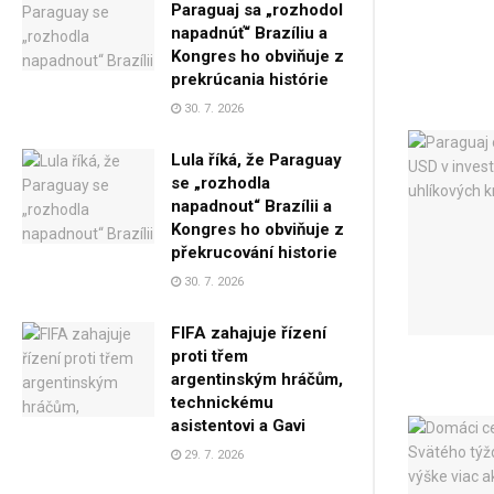
Paraguaj sa „rozhodol
napadnúť“ Brazíliu a
Kongres ho obviňuje z
prekrúcania histórie
30. 7. 2026
Lula říká, že Paraguay
se „rozhodla
napadnout“ Brazílii a
Kongres ho obviňuje z
překrucování historie
30. 7. 2026
FIFA zahajuje řízení
proti třem
argentinským hráčům,
technickému
asistentovi a Gavi
29. 7. 2026