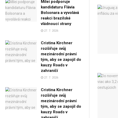
Milei podporuje
kandidaturu Flávia
Bolsonara a vyvolává
reakci brazilské
vládnoucí strany
27. 7. 2026
Cristina Kirchner
rozšiřuje svůj
mezinárodní právní
tým, aby se zapojil do
kauzy Roads v
zahraničí
27. 7. 2026
Cristina Kirchner
rozšiřuje svůj
mezinárodní právní
tým, aby se zapojil do
kauzy Roads v
zahraničí