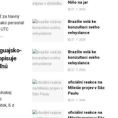
Niño na jar
27. 7. 2026
ť za hlavný
Brazílie volá ke
t ako personál
konzultaci svého
3 UTC
velvyslance
..
27. 7. 2026
uguajsko-
Brazílie volá ke
opisuje
konzultaci svého
velvyslance
ľnú
27. 7. 2026
oficiální reakce na
Mileiův projev v São
čínskej
Paulu
o
27. 7. 2026
tok, 6 z
oficiální reakce na