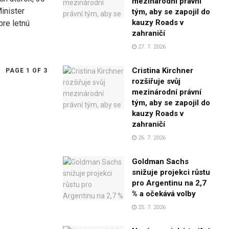
mezinárodní právní
inister
tým, aby se zapojil do
kauzy Roads v
pre letnú
zahraničí
27. 7. 2026
Cristina Kirchner
PAGE 1 OF 3
rozšiřuje svůj
mezinárodní právní
tým, aby se zapojil do
kauzy Roads v
zahraničí
26. 7. 2026
Goldman Sachs
snižuje projekci růstu
pro Argentinu na 2,7
% a očekává volby
25. 7. 2026