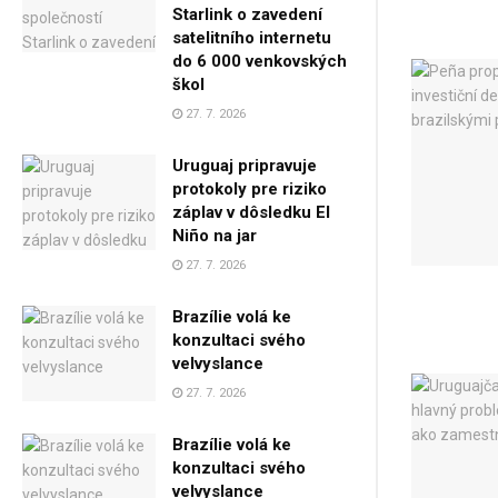
Starlink o zavedení
satelitního internetu
do 6 000 venkovských
škol
27. 7. 2026
Uruguaj pripravuje
protokoly pre riziko
záplav v dôsledku El
Niño na jar
27. 7. 2026
Brazílie volá ke
konzultaci svého
velvyslance
27. 7. 2026
Brazílie volá ke
konzultaci svého
velvyslance