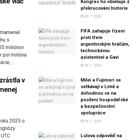
ške viac
Kongres ho obviňuje z
překrucování historie
30. 7. 2026
FIFA zahajuje řízení
aznamenal
proti třem
hu s
argentinským hráčům,
5 miliónov
technickému
 pol milióna
asistentovi a Gavi
cie, ...
29. 7. 2026
rástla v
Milei a Fujimori se
setkávají v Limě a
 menej
dohodnou se na
posílení hospodářské
a bezpečnostní
spolupráce
roku 2025 o
29. 7. 2026
prognózy
3 UTC
Lulova odpověď na