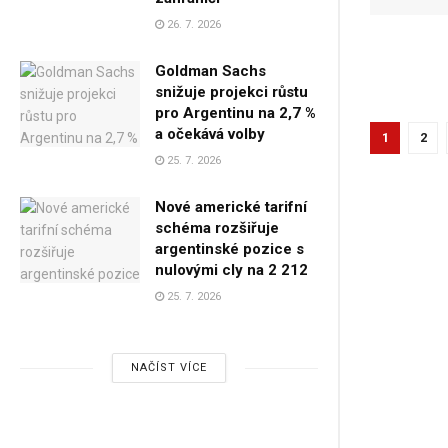
26. 7. 2026
Goldman Sachs
snižuje projekci růstu
pro Argentinu na 2,7 %
a očekává volby
1
2
25. 7. 2026
Nové americké tarifní
schéma rozšiřuje
argentinské pozice s
nulovými cly na 2 212
25. 7. 2026
NAČÍST VÍCE