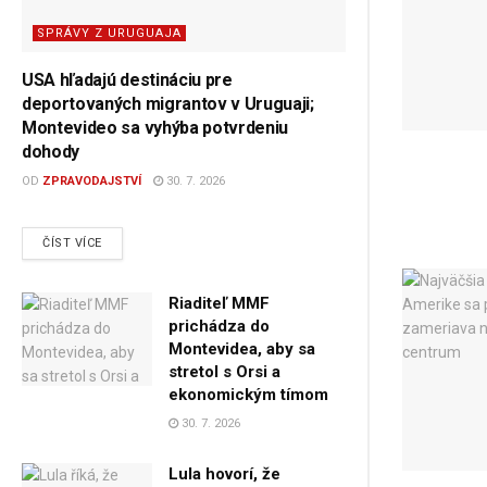
SPRÁVY Z URUGUAJA
USA hľadajú destináciu pre
deportovaných migrantov v Uruguaji;
Montevideo sa vyhýba potvrdeniu
dohody
OD
ZPRAVODAJSTVÍ
30. 7. 2026
DETAILS
ČÍST VÍCE
Riaditeľ MMF
prichádza do
Montevidea, aby sa
stretol s Orsi a
ekonomickým tímom
30. 7. 2026
Lula hovorí, že