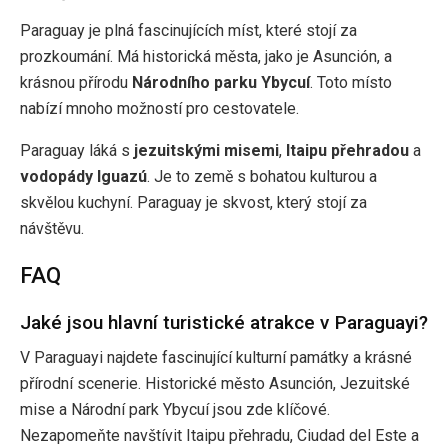
Paraguay je plná fascinujících míst, které stojí za
prozkoumání. Má historická města, jako je Asunción, a
krásnou přírodu
Národního parku Ybycuí
. Toto místo
nabízí mnoho možností pro cestovatele.
Paraguay láká s
jezuitskými misemi
,
Itaipu přehradou
a
vodopády Iguazú
. Je to země s bohatou kulturou a
skvělou kuchyní. Paraguay je skvost, který stojí za
návštěvu.
FAQ
Jaké jsou hlavní turistické atrakce v Paraguayi?
V Paraguayi najdete fascinující kulturní památky a krásné
přírodní scenerie. Historické město Asunción, Jezuitské
mise a Národní park Ybycuí jsou zde klíčové.
Nezapomeňte navštívit Itaipu přehradu, Ciudad del Este a