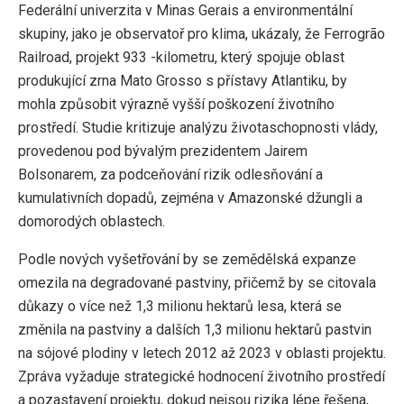
Federální univerzita v Minas Gerais a environmentální
skupiny, jako je observatoř pro klima, ukázaly, že Ferrogrão
Railroad, projekt 933 -kilometru, který spojuje oblast
produkující zrna Mato Grosso s přístavy Atlantiku, by
mohla způsobit výrazně vyšší poškození životního
prostředí. Studie kritizuje analýzu životaschopnosti vlády,
provedenou pod bývalým prezidentem Jairem
Bolsonarem, za podceňování rizik odlesňování a
kumulativních dopadů, zejména v Amazonské džungli a
domorodých oblastech.
Podle nových vyšetřování by se zemědělská expanze
omezila na degradované pastviny, přičemž by se citovala
důkazy o více než 1,3 milionu hektarů lesa, která se
změnila na pastviny a dalších 1,3 milionu hektarů pastvin
na sójové plodiny v letech 2012 až 2023 v oblasti projektu.
Zpráva vyžaduje strategické hodnocení životního prostředí
a pozastavení projektu, dokud nejsou rizika lépe řešena,