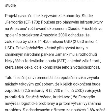
studie.
Projekt navíc čelí také výzvám z ekonomiky. Studie
„Ferrogrão (EF-170): Poučení pro plánování infrastruktury
na Amazonu“ režírované ekonomem Claudio Frischtak ve
spojení s projektem Amazônia 2030 odhaduje, že
železnice by stála 11 450 milionů USD (2 020 milionů
USD). Právní překážky, včetně překrývání trasy s
chráněným národním parkem Jamanximu a rozhodnutí
Nejvyššího federálního soudu (STF) ohledně záležitosti,
která stále čeká, dále komplikuje jeho životaschopnost.
Tato finanční, environmentální a reputační rizika zvýšila
náklady takovým způsobem, že k jejich dokončení bude
zapotřebí 32,5 miliardy R (5 730 milionů USD) veřejných
prostředků. Stručně řečeno, kritici tvrdí, že Ferrogrão
nevyřeší logistické problémy a přitom vytváří významné
problémy. S odhadovaným příjmem za pouhých 1,6% ročně