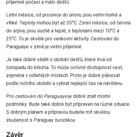
příjemné počasí a málo dešťů.
Letní měsíce, od prosince do února, jsou velmi horké a
vlhké. Teploty mohou být až 35°C. Zimní měsíce, od června
do srpna, jsou suché a teplé, s teplotami mezi 10°C a
25°C. To je skvělé pro venkovní aktivity. Cestování do
Paraguaye v zimě je velmi příjemné.
Je také dobré vědět o období dešťů, které trvá od
listopadu do března. To může ovlivnit dostupnost cest,
zejména v odlehlých místech. Proto je dobré plánovat
podle ročního období a vybrat nejlepší čas na návštěvu.
Pro
cestování do Paraguaye
je dobré znát místní
podmínky. Bude také dobré být připraven na různé situace.
S dobrým plánem a přípravou budete mít skvělou
zkušenost s Paraguay
turistikou
.
Závěr