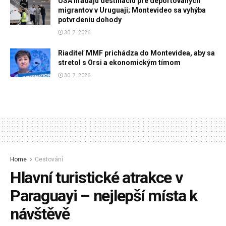
USA hľadajú destináciu pre deportovaných
migrantov v Uruguaji; Montevideo sa vyhýba
potvrdeniu dohody
30. 7. 2026
Riaditeľ MMF prichádza do Montevidea, aby sa
stretol s Orsi a ekonomickým tímom
30. 7. 2026
Home
Cestování
Hlavní turistické atrakce v
Paraguayi – nejlepší místa k
návštěvě