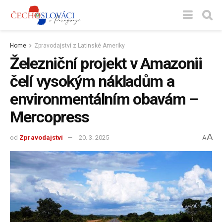
Home
Zpravodajství z Latinské Ameriky
Železniční projekt v Amazonii
čelí vysokým nákladům a
environmentálním obavám –
Mercopress
A
od
Zpravodajství
20. 3. 2025
A