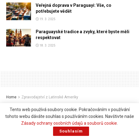
Veřejná doprava v Paraguayi: Vše, co
potřebujete vědět
19. 3. 2025
Paraguayské tradice a zvyky, které byste měli
respektovat
18. 3. 2025
Home
Zpravodajství z Latinské Ameriky
Eduardo Bolsonaro požádá o
Tento web používá soubory cookie. Pokračováním v používání
politický azyl ve Spojených
tohoto webu dáváte souhlas s používáním cookies. Navštivte naše
Zásady ochrany osobních údajů a souborů cookie
.
státech – Mercopress
Souhlasím