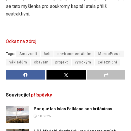
se tato myšlenka pro soukromý kapitál stala příliš
neatraktivní.
Odkaz na zdroj
Tags:
Amazonii
čelí
environmentálním
MercoPress
nákladům
obavám
projekt
vysokým
železniční
Související
příspěvky
Por qué las Islas Falkland son británicas
7. 8. 2026