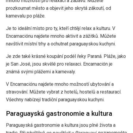
mnoho možností pro relaxaci a zábavu. Můžete
prozkoumat město a objevit jeho skrytá zákoutí, od
karnevalu po pláže.
Je to ideální místo pro ty, kteří chtějí relax a kulturu. V
Encarnaciónu najdete mnoho aktivit a zážitků. Můžete
navštívit místní trhy a ochutnat paraguayskou kuchyni.
Je zde také krásné koupání podél řeky Paraná. Pláže, jako
je San José, jsou skvělé pro relaxaci. Encarnación je
známá svými plážemi a karnevaly.
V Encarnaciónu najdete mnoho možností ubytování a
stravování. Můžete vybrat z hotelů, hostelů a restaurací.
Všechny nabízejí tradiční paraguayskou kuchyni.
Paraguayská gastronomie a kultura
Paraguayská gastronomie a kultura jsou plné života a
tradic. Při návštěvě
co navštívit v Paraguayi
, nezapomeňte