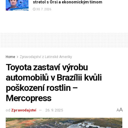
stretol s Orsi a ekonomickým tímom
30. 7. 2026
Home
Zpravodajství z Latinské Ameriky
Toyota zastaví výrobu
automobilů v Brazílii kvůli
poškození rostlin –
Mercopress
A
od
Zpravodajství
26. 9. 2025
A