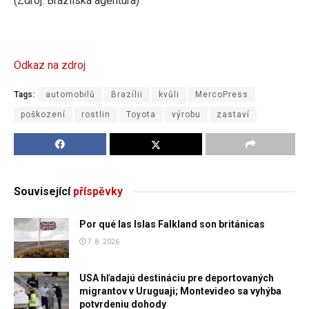
(Zdroj: Brazilská agentura)
Odkaz na zdroj
Tags:
automobilů
Brazílii
kvůli
MercoPress
poškození
rostlin
Toyota
výrobu
zastaví
Související
příspěvky
Por qué las Islas Falkland son británicas
7. 8. 2026
USA hľadajú destináciu pre deportovaných
migrantov v Uruguaji; Montevideo sa vyhýba
potvrdeniu dohody