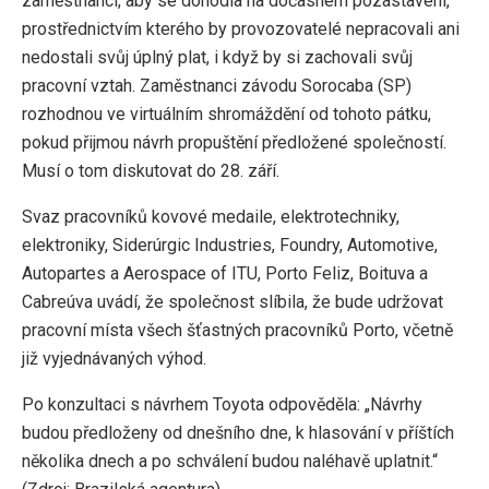
zaměstnanci, aby se dohodla na dočasném pozastavení,
prostřednictvím kterého by provozovatelé nepracovali ani
nedostali svůj úplný plat, i když by si zachovali svůj
pracovní vztah. Zaměstnanci závodu Sorocaba (SP)
rozhodnou ve virtuálním shromáždění od tohoto pátku,
pokud přijmou návrh propuštění předložené společností.
Musí o tom diskutovat do 28. září.
Svaz pracovníků kovové medaile, elektrotechniky,
elektroniky, Siderúrgic Industries, Foundry, Automotive,
Autopartes a Aerospace of ITU, Porto Feliz, Boituva a
Cabreúva uvádí, že společnost slíbila, že bude udržovat
pracovní místa všech šťastných pracovníků Porto, včetně
již vyjednávaných výhod.
Po konzultaci s návrhem Toyota odpověděla: „Návrhy
budou předloženy od dnešního dne, k hlasování v příštích
několika dnech a po schválení budou naléhavě uplatnit.“