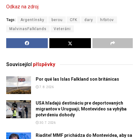
Odkaz na zdroj
Tags:
Argentínsky
berou
CFK
dary
hřbitov
MalvinasFalklands
Veteráni
Související
příspěvky
Por qué las Islas Falkland son británicas
7. 8. 2026
USA hľadajú destináciu pre deportovaných
migrantov v Uruguaji; Montevideo sa vyhýba
potvrdeniu dohody
30. 7. 2026
Riaditeľ MMF prichádza do Montevidea, aby sa