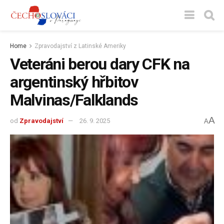
Home
Zpravodajství z Latinské Ameriky
Veteráni berou dary CFK na
argentinský hřbitov
Malvinas/Falklands
A
od
Zpravodajství
26. 9. 2025
A