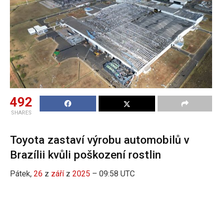
492
SHARES
Toyota zastaví výrobu automobilů v
Brazílii kvůli poškození rostlin
Pátek,
26
z
září
z
2025
– 09:58 UTC