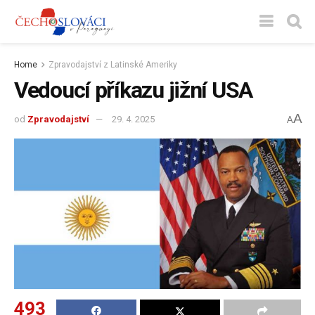
Home
Zpravodajství z Latinské Ameriky
Vedoucí příkazu jižní USA
A
od
Zpravodajství
29. 4. 2025
A
493