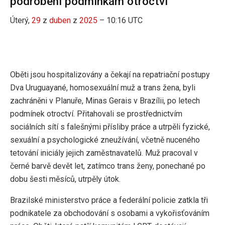
podrobeni podmínkám otroctví
Úterý,
29
z
duben
z
2025
– 10:16 UTC
Oběti jsou hospitalizovány a čekají na repatriační postupy
Dva Uruguayané, homosexuální muž a trans žena, byli
zachráněni v Planuře, Minas Gerais v Brazílii, po letech
podmínek otroctví. Přitahovali se prostřednictvím
sociálních sítí s falešnými přísliby práce a utrpěli fyzické,
sexuální a psychologické zneužívání, včetně nuceného
tetování iniciály jejich zaměstnavatelů. Muž pracoval v
černé barvě devět let, zatímco trans ženy, ponechané po
dobu šesti měsíců, utrpěly útok.
Brazilské ministerstvo práce a federální policie zatkla tři
podnikatele za obchodování s osobami a vykořisťováním