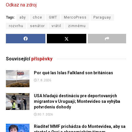
Odkaz na zdroj
Tags:
aby
chce
GMT
MercoPress
Paraguay
rozvrhu
senátor
vrátil
zimnému
Související
příspěvky
Por qué las Islas Falkland son británicas
7. 8. 2026
USA hľadajú destináciu pre deportovaných
migrantov v Uruguaji; Montevideo sa vyhýba
potvrdeniu dohody
30. 7. 2026
Riaditeľ MMF prichádza do Montevidea, aby sa
stretol s Orsi a ekonomickým tímom