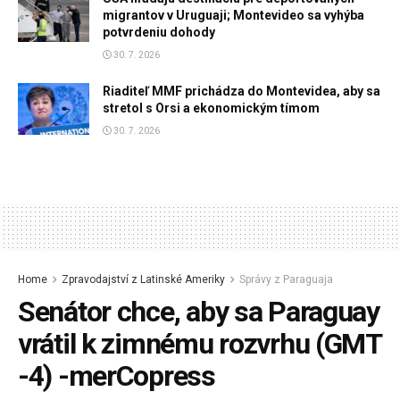
migrantov v Uruguaji; Montevideo sa vyhýba
potvrdeniu dohody
30. 7. 2026
Riaditeľ MMF prichádza do Montevidea, aby sa
stretol s Orsi a ekonomickým tímom
30. 7. 2026
Home
Zpravodajství z Latinské Ameriky
Správy z Paraguaja
Senátor chce, aby sa Paraguay
vrátil k zimnému rozvrhu (GMT
-4) -merCopress