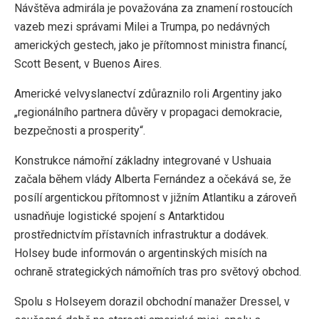
Návštěva admirála je považována za znamení rostoucích
vazeb mezi správami Milei a Trumpa, po nedávných
amerických gestech, jako je přítomnost ministra financí,
Scott Besent, v Buenos Aires.
Americké velvyslanectví zdůraznilo roli Argentiny jako
„regionálního partnera důvěry v propagaci demokracie,
bezpečnosti a prosperity“.
Konstrukce námořní základny integrované v Ushuaia
začala během vlády Alberta Fernández a očekává se, že
posílí argentickou přítomnost v jižním Atlantiku a zároveň
usnadňuje logistické spojení s Antarktidou
prostřednictvím přístavních infrastruktur a dodávek.
Holsey bude informován o argentinských misích na
ochraně strategických námořních tras pro světový obchod.
Spolu s Holseyem dorazil obchodní manažer Dressel, v