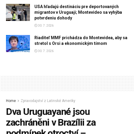
USA hľadajú destináciu pre deportovaných
migrantov v Uruguaji; Montevideo sa vyhýba
potvrdeniu dohody
30. 7. 2026
Riaditeľ MMF prichádza do Montevidea, aby sa
stretol s Orsi a ekonomickým tímom
30. 7. 2026
Home
Zpravodajství z Latinské Ameriky
Dva Uruguayané jsou
zachráněni v Brazílii za
podmínek otroctví –