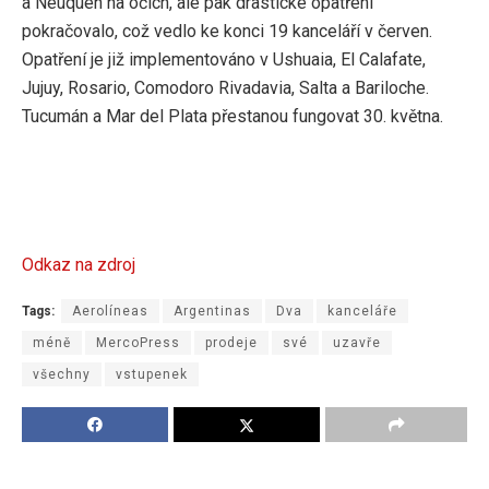
a Neuquén na očích, ale pak drastické opatření
pokračovalo, což vedlo ke konci 19 kanceláří v červen.
Opatření je již implementováno v Ushuaia, El Calafate,
Jujuy, Rosario, Comodoro Rivadavia, Salta a Bariloche.
Tucumán a Mar del Plata přestanou fungovat 30. května.
Odkaz na zdroj
Tags:
Aerolíneas
Argentinas
Dva
kanceláře
méně
MercoPress
prodeje
své
uzavře
všechny
vstupenek