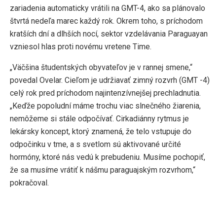
zariadenia automaticky vrátili na GMT-4, ako sa plánovalo
štvrtá nedeľa marec každý rok. Okrem toho, s príchodom
kratších dní a dlhších nocí, sektor vzdelávania Paraguayan
vzniesol hlas proti novému vretene Time.
„Väčšina študentských obyvateľov je v rannej smene,“
povedal Ovelar. Cieľom je udržiavať zimný rozvrh (GMT -4)
celý rok pred príchodom najintenzívnejšej prechladnutia.
„Keďže popoludní máme trochu viac slnečného žiarenia,
nemôžeme si stále odpočívať. Cirkadiánny rytmus je
lekársky koncept, ktorý znamená, že telo vstupuje do
odpočinku v tme, a s svetlom sú aktivované určité
hormóny, ktoré nás vedú k prebudeniu. Musíme pochopiť,
že sa musíme vrátiť k nášmu paraguajským rozvrhom,“
pokračoval.