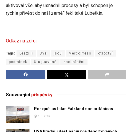
aktivoval vše, aby usnadnil procesy a byl schopen je
rychle přivést do naší země,“ řekl také Lubetkin.
Odkaz na zdroj
Tags:
Brazílii
Dva
jsou
MercoPress
otroctví
podmínek
Uruguayané
zachráněni
Související
příspěvky
Por qué las Islas Falkland son británicas
7. 8. 2026
USA hľadajú destináciu pre deportovaných