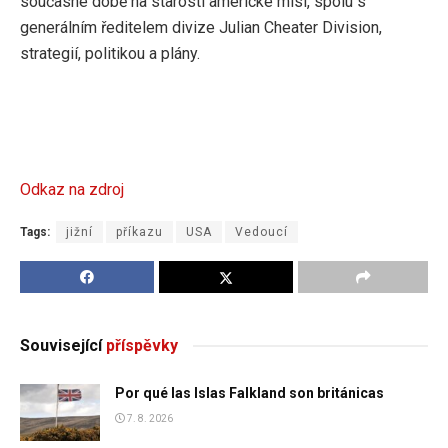
současné době na starosti americké misi, spolu s
generálním ředitelem divize Julian Cheater Division,
strategií, politikou a plány.
Odkaz na zdroj
Tags:
jižní
příkazu
USA
Vedoucí
Související
příspěvky
Por qué las Islas Falkland son británicas
7. 8. 2026