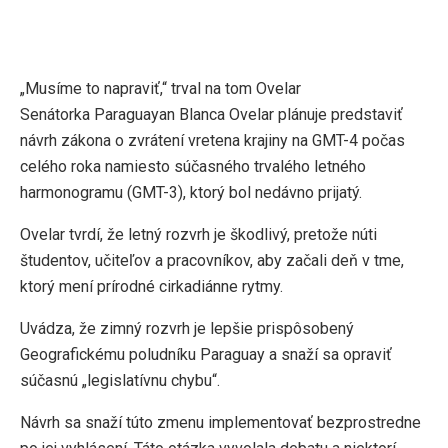
„Musíme to napraviť,“ trval na tom Ovelar
Senátorka Paraguayan Blanca Ovelar plánuje predstaviť
návrh zákona o zvrátení vretena krajiny na GMT-4 počas
celého roka namiesto súčasného trvalého letného
harmonogramu (GMT-3), ktorý bol nedávno prijatý.
Ovelar tvrdí, že letný rozvrh je škodlivý, pretože núti
študentov, učiteľov a pracovníkov, aby začali deň v tme,
ktorý mení prírodné cirkadiánne rytmy.
Uvádza, že zimný rozvrh je lepšie prispôsobený
Geografickému poludníku Paraguay a snaží sa opraviť
súčasnú „legislatívnu chybu“.
Návrh sa snaží túto zmenu implementovať bezprostredne