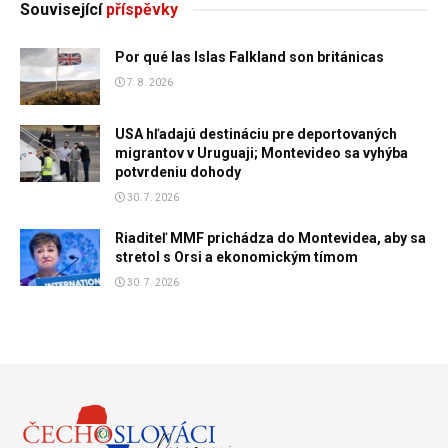
Související
příspěvky
Por qué las Islas Falkland son británicas
7. 8. 2026
USA hľadajú destináciu pre deportovaných
migrantov v Uruguaji; Montevideo sa vyhýba
potvrdeniu dohody
30. 7. 2026
Riaditeľ MMF prichádza do Montevidea, aby sa
stretol s Orsi a ekonomickým tímom
30. 7. 2026