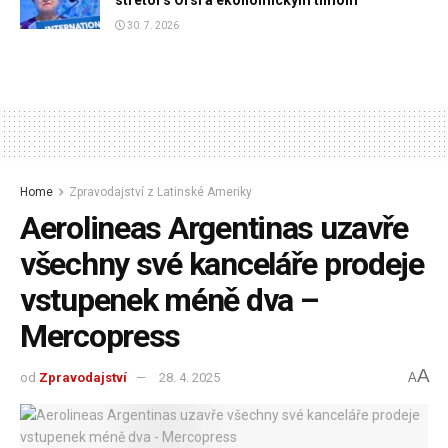
30. 7. 2026
Home
Zpravodajství z Latinské Ameriky
Aerolineas Argentinas uzavře
všechny své kanceláře prodeje
vstupenek méně dva –
Mercopress
A
od
Zpravodajství
28. 4. 2025
A