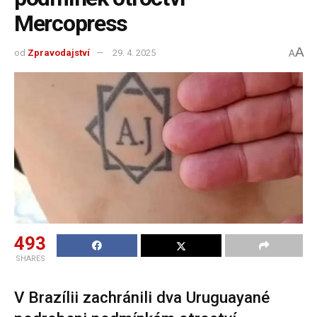
Mercopress
A
od
Zpravodajství
29. 4. 2025
A
493
SHARES
V Brazílii zachránili dva Uruguayané