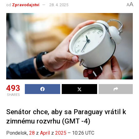
A
od
Zpravodajství
28. 4. 2025
A
493
SHARES
Senátor chce, aby sa Paraguay vrátil k
zimnému rozvrhu (GMT -4)
Pondelok,
28
z
Apríl
z
2025
– 10:26 UTC