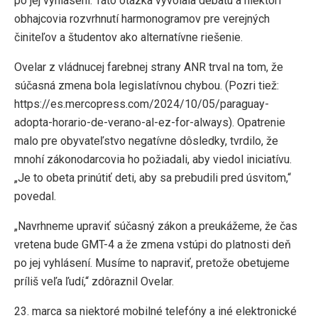
po jej vyhlásení. Táto otázka vyvolala debatu a niektorí
obhajcovia rozvrhnutí harmonogramov pre verejných
činiteľov a študentov ako alternatívne riešenie.
Ovelar z vládnucej farebnej strany ANR trval na tom, že
súčasná zmena bola legislatívnou chybou. (Pozri tiež:
https://es.mercopress.com/2024/10/05/paraguay-
adopta-horario-de-verano-al-ez-for-always). Opatrenie
malo pre obyvateľstvo negatívne dôsledky, tvrdilo, že
mnohí zákonodarcovia ho požiadali, aby viedol iniciatívu.
„Je to obeta prinútiť deti, aby sa prebudili pred úsvitom,“
povedal.
„Navrhneme upraviť súčasný zákon a preukážeme, že čas
vretena bude GMT-4 a že zmena vstúpi do platnosti deň
po jej vyhlásení. Musíme to napraviť, pretože obetujeme
príliš veľa ľudí,“ zdôraznil Ovelar.
23. marca sa niektoré mobilné telefóny a iné elektronické