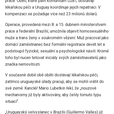
práce. Oběti, které patří komunitám LGBT, dostávají
lékařskou péči a Uruguay koordinuje jejich repatriaci. V
kompenzaci se požaduje více než 23 milionů dolarů.
Operace, provedená mezi 8. a 15. dubnem ministerstvem
práce a federální Brazílií, umožnila objevit homosexuálního
muže a trans ženy v soukromém vězení. Muž pracoval jako
domácí zaměstnanec bez formální registrace devět let a
podstoupil fyzické, sexuální a psychologické násilí. Kromě
toho byl nucen tetovat iniciály svých zaměstnavatelů jako
značka nemovitosti.
V současné době obě oběti dostávají lékařskou péči,
zatímco uruguayské úřady pracují, aby se mohli vrátit do
své země. Kancléř Mario Lubetkin řekl, že „nouzové
mechanismy již byly aktivovány, aby čelily tomuto typu
situací“.
„Uruguayský velvyslanec v Brazílii (Guillermo Valles) již