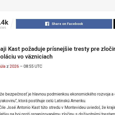
.4k
Share on Facebook
IEWS
aji Kast požaduje prísnejšie tresty pre zloč
zoláciu vo väzniciach
júla
z
2026
– 08:55 UTC
l, že bezpečnosť je hlavnou podmienkou ekonomického rozvoja a 
„rakovinu“, ktorá postihuje celú Latinskú Ameriku.
ile José Antonio Kast túto stredu v Montevideu uviedol, že kraji
latívu na boj proti organizovanému zločinu s doživotnými trestami