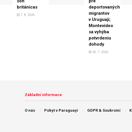
son
pre
británicas
deportovaných
migrantov
7. 8. 2026
v Uruguaji;
Montevideo
sa vyhýba
potvrdeniu
dohody
30. 7. 2026
Základní informace
O nás
Pobyt v Paraguayi
GDPR & Soukromí
K