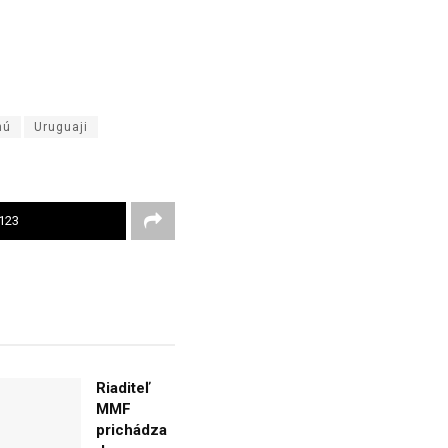
nú
Uruguaji
123
Riaditeľ
MMF
prichádza