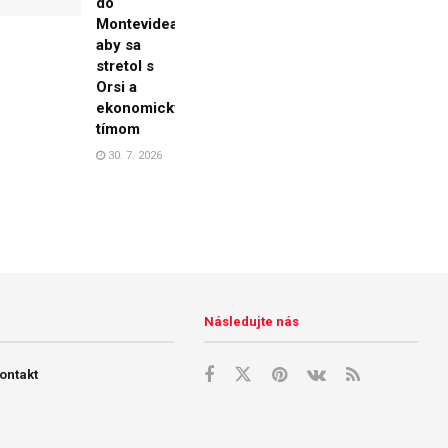
do
Montevidea,
aby sa
stretol s
Orsi a
ekonomickým
tímom
30. 7. 2026
Následujte nás
ontakt