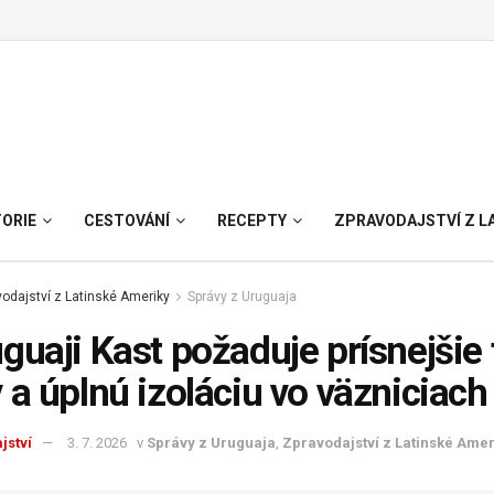
TORIE
CESTOVÁNÍ
RECEPTY
ZPRAVODAJSTVÍ Z L
odajství z Latinské Ameriky
Správy z Uruguaja
guaji Kast požaduje prísnejšie 
 a úplnú izoláciu vo väzniciach
jství
3. 7. 2026
v
Správy z Uruguaja
,
Zpravodajství z Latinské Amer