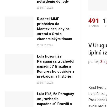
potvrdeniu dohody
30. 7. 2026
Riaditeľ MMF
491
1
prichádza do
SHARES
V
Montevidea, aby sa
stretol s Orsi a
ekonomickým tímom
V Urugu
30. 7. 2026
úplnú i
Lula hovorí, že
Paraguaj sa „rozhodol
piatok,
3
z
napadnúť“ Brazíliu a
Kongres ho obviňuje z
prekrúcania histórie
30. 7. 2026
Kast tvrdi
označil za 
Lula říká, že Paraguay
se „rozhodla
Prezident Č
napadnout“ Brazílii a
svoju legis