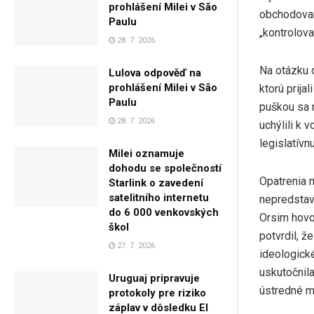
prohlášení Milei v São
obchodovan
Paulu
„kontrolova
28. 7. 2026
Na otázku o
Lulova odpověď na
prohlášení Milei v São
ktorú prija
Paulu
puškou sa m
28. 7. 2026
uchýlili k 
legislatívn
Milei oznamuje
dohodu se společností
Opatrenia n
Starlink o zavedení
satelitního internetu
nepredstavu
do 6 000 venkovských
Orsim hovo
škol
potvrdil, ž
27. 7. 2026
ideologick
uskutočnil
Uruguaj pripravuje
ústredné mi
protokoly pre riziko
záplav v dôsledku El