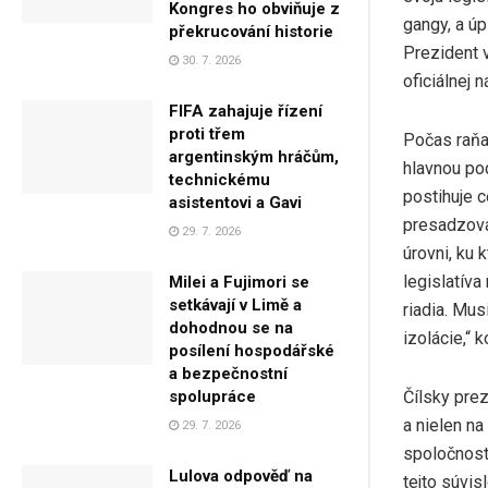
Kongres ho obviňuje z
gangy, a úp
překrucování historie
Prezident 
30. 7. 2026
oficiálnej 
FIFA zahajuje řízení
proti třem
Počas raňa
argentinským hráčům,
hlavnou po
technickému
postihuje c
asistentovi a Gavi
presadzova
29. 7. 2026
úrovni, ku 
legislatíva
Milei a Fujimori se
setkávají v Limě a
riadia. Mus
dohodnou se na
izolácie,“ k
posílení hospodářské
a bezpečnostní
Čílsky prez
spolupráce
a nielen na
29. 7. 2026
spoločnosti
Lulova odpověď na
tejto súvis