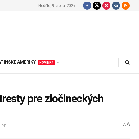
Neděle, 9 srpna, 2026
ATINSKÉ AMERIKY
NOVINKY
tresty pre zločineckých
A
iky
A