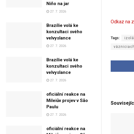
Niño na jar
27. 7. 2026
Odkaz na z
Brazílie volá ke
konzultaci svého
velvyslance
Tags:
izol
27. 7. 2026
väzniciac
Brazílie volá ke
konzultaci svého
velvyslance
27. 7. 2026
oficiální reakce na
Mileiův projev v São
Souvisejíc
Paulu
27. 7. 2026
oficiální reakce na