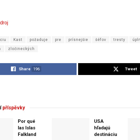
droj
áciu
Kast
požaduje
pre
prísnejšie
šéfov
tresty
úpl
h
zločineckých
Share
196
Tweet
í
příspěvky
Por qué
USA
las Islas
hľadajú
Falkland
destináciu