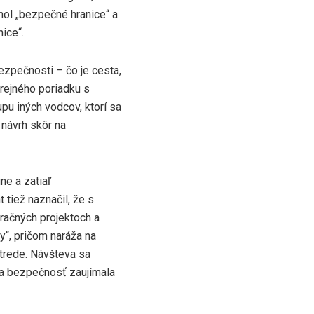
ol „bezpečné hranice“ a
ice“.
ezpečnosti – čo je cesta,
erejného poriadku s
pu iných vodcov, ktorí sa
 návrh skôr na
ne a zatiaľ
 tiež naznačil, že s
račných projektoch a
y“, pričom naráža na
trede. Návšteva sa
na bezpečnosť zaujímala