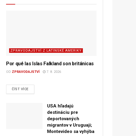
ZPRAVODAJSTVÍ Z LATINSKÉ AMERIKY
Por qué las Islas Falkland son británicas
OD
ZPRAVODAJSTVÍ
7. 8. 2026
DETAILS
ČÍST VÍCE
USA hľadajú
destináciu pre
deportovaných
migrantov v Uruguaji;
Montevideo sa vyhýba