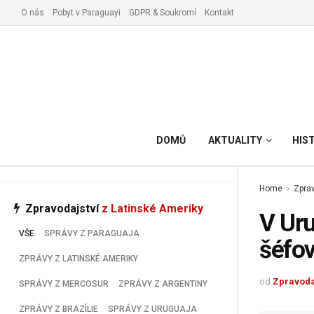
O nás
Pobyt v Paraguayi
GDPR & Soukromí
Kontakt
Vyřízení pobytu v Paraguay
DOMŮ
AKTUALITY
HIS
Home
Zprav
Zpravodajství
z Latinské Ameriky
V Uru
VŠE
SPRÁVY Z PARAGUAJA
šéfov
ZPRÁVY Z LATINSKÉ AMERIKY
od
Zpravoda
SPRÁVY Z MERCOSUR
ZPRÁVY Z ARGENTINY
ZPRÁVY Z BRAZÍLIE
SPRÁVY Z URUGUAJA