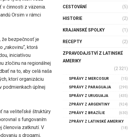
 v činnosti z väzenia.
CESTOVÁNÍ
(5)
mandú Orsim v rámci
HISTORIE
(2)
KRAJANSKÉ SPOLKY
(1)
, že bezpečnosť je
RECEPTY
(2)
 „rakovinu“, ktorá
ZPRAVODAJSTVÍ Z LATINSKÉ
ou, iniciatívou
AMERIKY
u zločinu na regionálnej
(2 321)
 dbať na to, aby celá naša
ých, ktorí organizáciu
SPRÁVY Z MERCOSUR
(15)
i v podmienkach úplnej
SPRÁVY Z PARAGUAJA
(299)
SPRÁVY Z URUGUAJA
(435)
ZPRÁVY Z ARGENTINY
(924)
 na veliteľské štruktúry
ZPRÁVY Z BRAZÍLIE
(630)
 porovnal s fungovaním
ZPRÁVY Z LATINSKÉ AMERIKY
j členovia zatknutí. V
(18)
hodovaniu s drogami,