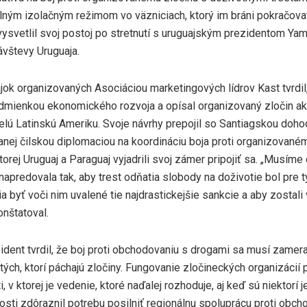
lným izolačným režimom vo väzniciach, ktorý im bráni pokračovať
vysvetlil svoj postoj po stretnutí s uruguajským prezidentom Ya
návštevy Uruguaja.
jok organizovaných Asociáciou marketingových lídrov Kast tvrdil
dmienkou ekonomického rozvoja a opísal organizovaný zločin ako
elú Latinskú Ameriku. Svoje návrhy prepojil so Santiagskou dohod
nej čilskou diplomaciou na koordináciu boja proti organizovaném
ktorej Uruguaj a Paraguaj vyjadrili svoj zámer pripojiť sa. „Musíme
 napredovala tak, aby trest odňatia slobody na doživotie bol pre t
ia byť voči nim uvalené tie najdrastickejšie sankcie a aby zostal
onštatoval.
ident tvrdil, že boj proti obchodovaniu s drogami sa musí zamerať
 tých, ktorí páchajú zločiny. Fungovanie zločineckých organizácií
, v ktorej je vedenie, ktoré naďalej rozhoduje, aj keď sú niektorí je
losti zdôraznil potrebu posilniť regionálnu spoluprácu proti obc