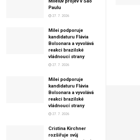
Mileiův projev v São
Paulu
27. 7. 2026
Milei podporuje
kandidaturu Flávia
Bolsonara a vyvolává
reakci brazilské
vládnoucí strany
27. 7. 2026
Milei podporuje
kandidaturu Flávia
Bolsonara a vyvolává
reakci brazilské
vládnoucí strany
27. 7. 2026
Cristina Kirchner
rozšiřuje svůj