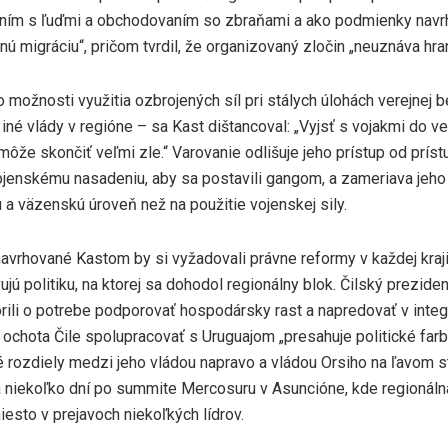
ím s ľuďmi a obchodovaním so zbraňami a ako podmienky navrh
nú migráciu“, pričom tvrdil, že organizovaný zločin „neuznáva hran
 možnosti využitia ozbrojených síl pri stálych úlohách verejnej b
li iné vlády v regióne – sa Kast dištancoval: „Vyjsť s vojakmi do v
ôže skončiť veľmi zle.“ Varovanie odlišuje jeho prístup od prístu
vojenskému nasadeniu, aby sa postavili gangom, a zameriava jeho
u a väzenskú úroveň než na použitie vojenskej sily.
avrhované Kastom by si vyžadovali právne reformy v každej kraji
jú politiku, na ktorej sa dohodol regionálny blok. Čilský prezident
rili o potrebe podporovať hospodársky rast a napredovať v integ
e ochota Čile spolupracovať s Uruguajom „presahuje politické farb
é rozdiely medzi jeho vládou napravo a vládou Orsiho na ľavom s
a niekoľko dní po summite Mercosuru v Asuncióne, kde regionál
esto v prejavoch niekoľkých lídrov.