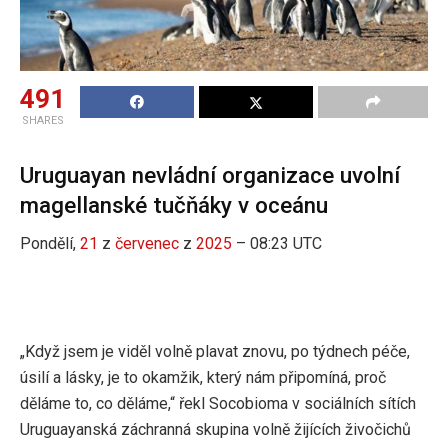
491
SHARES
Uruguayan nevládní organizace uvolní
magellanské tučňáky v oceánu
Pondělí,
21
z
červenec
z
2025
– 08:23 UTC
„Když jsem je viděl volně plavat znovu, po týdnech péče,
úsilí a lásky, je to okamžik, který nám připomíná, proč
děláme to, co děláme,“ řekl Socobioma v sociálních sítích
Uruguayanská záchranná skupina volně žijících živočichů