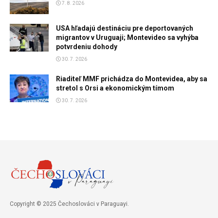
7. 8. 2026
USA hľadajú destináciu pre deportovaných
migrantov v Uruguaji; Montevideo sa vyhýba
potvrdeniu dohody
30. 7. 2026
Riaditeľ MMF prichádza do Montevidea, aby sa
stretol s Orsi a ekonomickým tímom
30. 7. 2026
Copyright © 2025 Čechoslováci v Paraguayi.