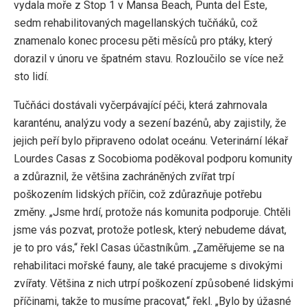
vydala moře z Stop 1 v Mansa Beach, Punta del Este,
sedm rehabilitovaných magellanských tučňáků, což
znamenalo konec procesu pěti měsíců pro ptáky, který
dorazil v únoru ve špatném stavu. Rozloučilo se více než
sto lidí.
Tučňáci dostávali vyčerpávající péči, která zahrnovala
karanténu, analýzu vody a sezení bazénů, aby zajistily, že
jejich peří bylo připraveno odolat oceánu. Veterinární lékař
Lourdes Casas z Socobioma poděkoval podporu komunity
a zdůraznil, že většina zachráněných zvířat trpí
poškozením lidských příčin, což zdůrazňuje potřebu
změny. „Jsme hrdí, protože nás komunita podporuje. Chtěli
jsme vás pozvat, protože potlesk, který nebudeme dávat,
je to pro vás,“ řekl Casas účastníkům. „Zaměřujeme se na
rehabilitaci mořské fauny, ale také pracujeme s divokými
zvířaty. Většina z nich utrpí poškození způsobené lidskými
příčinami, takže to musíme pracovat,“ řekl. „Bylo by úžasné