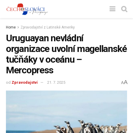
Home
Zpravodajství z Latinské Ameriky
Uruguayan nevládní
organizace uvolní magellanské
tučňáky v oceánu –
Mercopress
A
od
Zpravodajství
21. 7. 2025
A