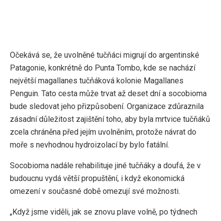
Očekává se, že uvolněné tučňáci migrují do argentinské
Patagonie, konkrétně do Punta Tombo, kde se nachází
největší magallanes tučňáková kolonie Magallanes
Penguin. Tato cesta může trvat až deset dní a socobioma
bude sledovat jeho přizpůsobení. Organizace zdůraznila
zásadní důležitost zajištění toho, aby byla mrtvice tučňáků
zcela chráněna před jejím uvolněním, protože návrat do
moře s nevhodnou hydroizolací by bylo fatální.
Socobioma nadále rehabilituje jiné tučňáky a doufá, že v
budoucnu vydá větší propuštění, i když ekonomická
omezení v současné době omezují své možnosti.
„Když jsme viděli, jak se znovu plave volně, po týdnech