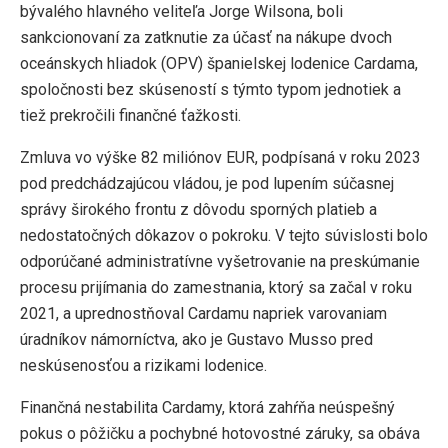
bývalého hlavného veliteľa Jorge Wilsona, boli
sankcionovaní za zatknutie za účasť na nákupe dvoch
oceánskych hliadok (OPV) španielskej lodenice Cardama,
spoločnosti bez skúseností s týmto typom jednotiek a
tiež prekročili finančné ťažkosti.
Zmluva vo výške 82 miliónov EUR, podpísaná v roku 2023
pod predchádzajúcou vládou, je pod lupením súčasnej
správy širokého frontu z dôvodu sporných platieb a
nedostatočných dôkazov o pokroku. V tejto súvislosti bolo
odporúčané administratívne vyšetrovanie na preskúmanie
procesu prijímania do zamestnania, ktorý sa začal v roku
2021, a uprednostňoval Cardamu napriek varovaniam
úradníkov námorníctva, ako je Gustavo Musso pred
neskúsenosťou a rizikami lodenice.
Finančná nestabilita Cardamy, ktorá zahŕňa neúspešný
pokus o pôžičku a pochybné hotovostné záruky, sa obáva