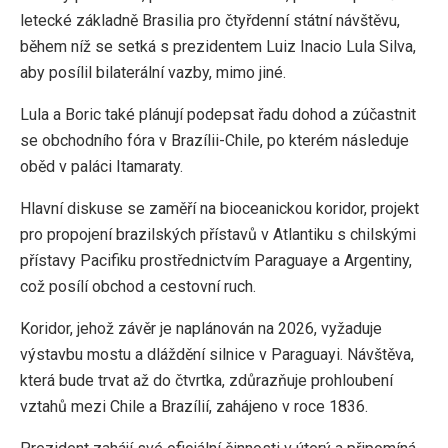
letecké základně Brasilia pro čtyřdenní státní návštěvu,
během níž se setká s prezidentem Luiz Inacio Lula Silva,
aby posílil bilaterální vazby, mimo jiné.
Lula a Boric také plánují podepsat řadu dohod a zúčastnit
se obchodního fóra v Brazílii-Chile, po kterém následuje
oběd v paláci Itamaraty.
Hlavní diskuse se zaměří na bioceanickou koridor, projekt
pro propojení brazilských přístavů v Atlantiku s chilskými
přístavy Pacifiku prostřednictvím Paraguaye a Argentiny,
což posílí obchod a cestovní ruch.
Koridor, jehož závěr je naplánován na 2026, vyžaduje
výstavbu mostu a dláždění silnice v Paraguayi. Návštěva,
která bude trvat až do čtvrtka, zdůrazňuje prohloubení
vztahů mezi Chile a Brazílií, zahájeno v roce 1836.