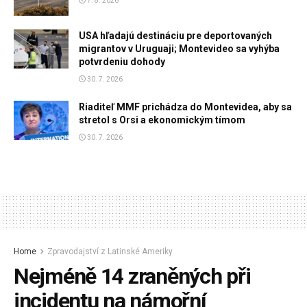
7. 8. 2026
USA hľadajú destináciu pre deportovaných
migrantov v Uruguaji; Montevideo sa vyhýba
potvrdeniu dohody
30. 7. 2026
Riaditeľ MMF prichádza do Montevidea, aby sa
stretol s Orsi a ekonomickým tímom
30. 7. 2026
Home
Zpravodajství z Latinské Ameriky
Nejméně 14 zraněných při
incidentu na námořní