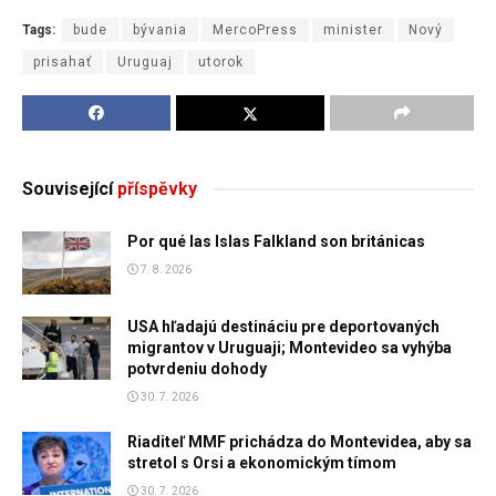
Tags:
bude
bývania
MercoPress
minister
Nový
prisahať
Uruguaj
utorok
Související
příspěvky
Por qué las Islas Falkland son británicas
7. 8. 2026
USA hľadajú destináciu pre deportovaných
migrantov v Uruguaji; Montevideo sa vyhýba
potvrdeniu dohody
30. 7. 2026
Riaditeľ MMF prichádza do Montevidea, aby sa
stretol s Orsi a ekonomickým tímom
30. 7. 2026