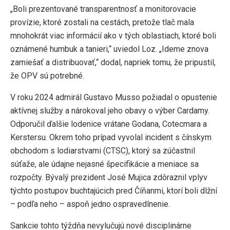
„Boli prezentované transparentnosť a monitorovacie
provízie, ktoré zostali na cestách, pretože tlač mala
mnohokrát viac informácií ako v tých oblastiach, ktoré boli
oznámené humbuk a tanieri,“ uviedol Loz. „Ideme znova
zamiešať a distribuovať,“ dodal, napriek tomu, že pripustil,
že OPV sú potrebné.
V roku 2024 admirál Gustavo Musso požiadal o opustenie
aktívnej služby a nárokoval jeho obavy o výber Cardamy.
Odporučil ďalšie lodenice vrátane Godana, Cotecmara a
Kerstersu. Okrem toho prípad vyvolal incident s čínskym
obchodom s lodiarstvami (CTSC), ktorý sa zúčastnil
súťaže, ale údajne nejasné špecifikácie a meniace sa
rozpočty. Bývalý prezident José Mujica zdôraznil vplyv
týchto postupov buchtajúcich pred Číňanmi, ktorí boli dlžní
– podľa neho – aspoň jedno ospravedlnenie.
Sankcie tohto týždňa nevylučujú nové disciplinárne