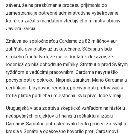
záveru, že na preskúmanie procesu prijímania do
zamestnania je potrebné administratívne vyšetrovanie,
ktoré sa začal s mandátom vtedajšieho ministra obrany
Javiera García.
Zmluva so spoločnosťou Cardama za 82 miliónov eur
zahŕňala dva platby už uskutočnené. Súčasná vláda
širokého frontu tvrdí, že nie je dostatok dôkazov, že
lodenica splnila dohodnuté míľniky. Stretnutie pred Svätým
týždňom s vedúcimi pracovníkmi Cardama nevyriešilo
pochybnosti o pokroku. Napriek zárukam Mario Cardama a
certifikácii Lloydovho registra, pochybnosti pretrvávajú a
tretia platba podlieha umiestneniu kýlu prvej lode v máji.
Uruguajská vláda zostáva skeptická vzhľadom na históriu
neúspešných projektov a finančnú reštrukturalizáciu
Cardamy. Samotné puto sledovalo tento proces zo svojho
kresla v Senáte a opakovane hovorilo proti Cardamovi.