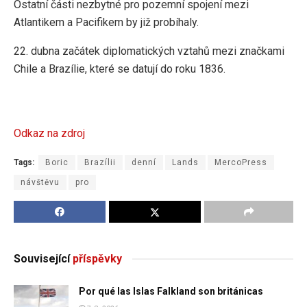
Ostatní části nezbytné pro pozemní spojení mezi
Atlantikem a Pacifikem by již probíhaly.
22. dubna začátek diplomatických vztahů mezi značkami
Chile a Brazílie, které se datují do roku 1836.
Odkaz na zdroj
Tags:
Boric
Brazílii
denní
Lands
MercoPress
návštěvu
pro
Související
příspěvky
Por qué las Islas Falkland son británicas