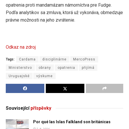
opatrenia proti mandamázam námorníctva pre Fudge.
Podľa analytikov sa zmluva, ktorá už vykonáva, obmedzuje
právne možnosti na jeho zvrátenie.
Odkaz na zdroj
Tags:
Cardama
disciplinárne
MercoPress
Ministerstvo
obrany
opatrenia
přijímá
Uruguajské
výskume
Související
příspěvky
Por qué las Islas Falkland son británicas