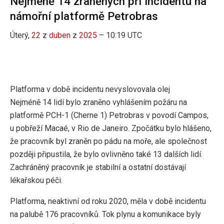
Nejméně 14 zraněných při incidentu na
námořní platformě Petrobras
Úterý,
22
z
duben
z
2025
– 10:19 UTC
Platforma v době incidentu nevyslovovala olej
Nejméně 14 lidí bylo zraněno vyhlášením požáru na
platformě PCH-1 (Cherne 1) Petrobras v povodí Campos,
u pobřeží Macaé, v Rio de Janeiro. Zpočátku bylo hlášeno,
že pracovník byl zraněn po pádu na moře, ale společnost
později připustila, že bylo ovlivněno také 13 dalších lidí.
Zachráněný pracovník je stabilní a ostatní dostávají
lékařskou péči.
Platforma, neaktivní od roku 2020, měla v době incidentu
na palubě 176 pracovníků. Tok plynu a komunikace byly