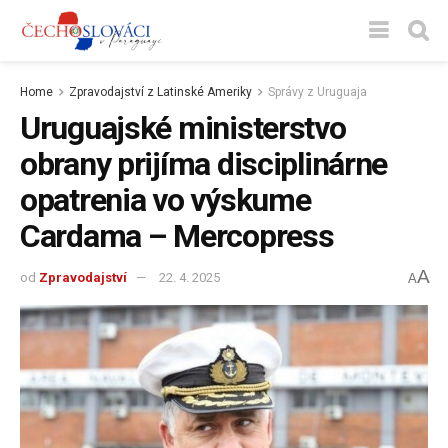
Home
Zpravodajství z Latinské Ameriky
Správy z Uruguaja
Uruguajské ministerstvo
obrany prijíma disciplinárne
opatrenia vo výskume
Cardama – Mercopress
A
od
Zpravodajství
22. 4. 2025
A