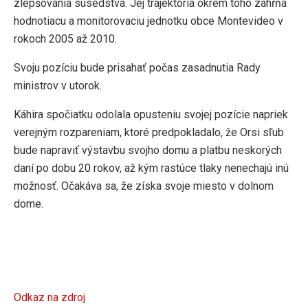
zlepšovania susedstva. Jej trajektória okrem toho zahŕňa
hodnotiacu a monitorovaciu jednotku obce Montevideo v
rokoch 2005 až 2010.
Svoju pozíciu bude prisahať počas zasadnutia Rady
ministrov v utorok.
Káhira spočiatku odolala opusteniu svojej pozície napriek
verejným rozpareniam, ktoré predpokladalo, že Orsi sľub
bude napraviť výstavbu svojho domu a platbu neskorých
daní po dobu 20 rokov, až kým rastúce tlaky nenechajú inú
možnosť. Očakáva sa, že získa svoje miesto v dolnom
dome.
Odkaz na zdroj