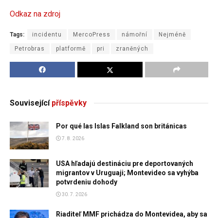
Odkaz na zdroj
Tags:
incidentu
MercoPress
námořní
Nejméně
Petrobras
platformě
pri
zraněných
Související
příspěvky
Por qué las Islas Falkland son británicas
7. 8. 2026
USA hľadajú destináciu pre deportovaných
migrantov v Uruguaji; Montevideo sa vyhýba
potvrdeniu dohody
30. 7. 2026
Riaditeľ MMF prichádza do Montevidea, aby sa