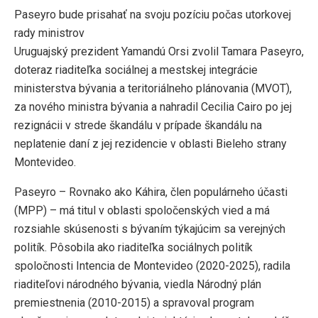
Paseyro bude prisahať na svoju pozíciu počas utorkovej
rady ministrov
Uruguajský prezident Yamandú Orsi zvolil Tamara Paseyro,
doteraz riaditeľka sociálnej a mestskej integrácie
ministerstva bývania a teritoriálneho plánovania (MVOT),
za nového ministra bývania a nahradil Cecilia Cairo po jej
rezignácii v strede škandálu v prípade škandálu na
neplatenie daní z jej rezidencie v oblasti Bieleho strany
Montevideo.
Paseyro – Rovnako ako Káhira, člen populárneho účasti
(MPP) – má titul v oblasti spoločenských vied a má
rozsiahle skúsenosti s bývaním týkajúcim sa verejných
politík. Pôsobila ako riaditeľka sociálnych politík
spoločnosti Intencia de Montevideo (2020-2025), radila
riaditeľovi národného bývania, viedla Národný plán
premiestnenia (2010-2015) a spravoval program