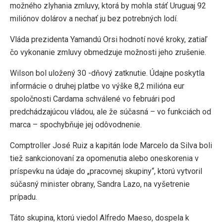
možného zlyhania zmluvy, ktorá by mohla stáť Uruguaj 92
miliónov dolárov a nechať ju bez potrebných lodí.
Vláda prezidenta Yamandú Orsi hodnotí nové kroky, zatiaľ
čo vykonanie zmluvy obmedzuje možnosti jeho zrušenie.
Wilson bol uložený 30 -dňový zatknutie. Údajne poskytla
informácie o druhej platbe vo výške 8,2 milióna eur
spoločnosti Cardama schválené vo februári pod
predchádzajúcou vládou, ale že súčasná – vo funkciách od
marca – spochybňuje jej odôvodnenie.
Comptroller José Ruiz a kapitán lode Marcelo da Silva boli
tiež sankcionovaní za opomenutia alebo oneskorenia v
príspevku na údaje do „pracovnej skupiny“, ktorú vytvoril
súčasný minister obrany, Sandra Lazo, na vyšetrenie
prípadu.
Táto skupina, ktorú viedol Alfredo Maeso, dospela k