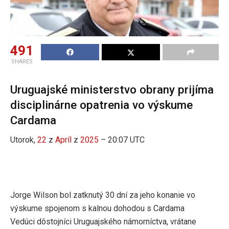
491
SHARES
Uruguajské ministerstvo obrany prijíma
disciplinárne opatrenia vo výskume
Cardama
Utorok,
22
z
Apríl
z
2025
– 20:07 UTC
Jorge Wilson bol zatknutý 30 dní za jeho konanie vo
výskume spojenom s kalnou dohodou s Cardama
Vedúci dôstojníci Uruguajského námorníctva, vrátane