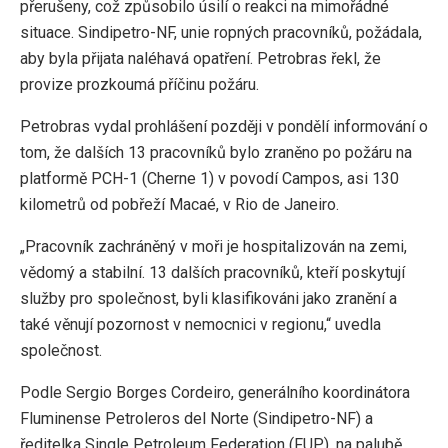
přerušeny, což způsobilo úsilí o reakci na mimořádné
situace. Sindipetro-NF, unie ropných pracovníků, požádala,
aby byla přijata naléhavá opatření. Petrobras řekl, že
provize prozkoumá příčinu požáru.
Petrobras vydal prohlášení později v pondělí informování o
tom, že dalších 13 pracovníků bylo zraněno po požáru na
platformě PCH-1 (Cherne 1) v povodí Campos, asi 130
kilometrů od pobřeží Macaé, v Rio de Janeiro.
„Pracovník zachráněný v moři je hospitalizován na zemi,
vědomý a stabilní. 13 dalších pracovníků, kteří poskytují
služby pro společnost, byli klasifikováni jako zranění a
také věnují pozornost v nemocnici v regionu,“ uvedla
společnost.
Podle Sergio Borges Cordeiro, generálního koordinátora
Fluminense Petroleros del Norte (Sindipetro-NF) a
ředitelka Single Petroleum Federation (FUP), na palubě