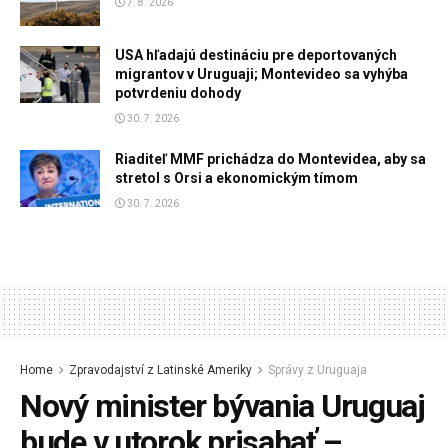
7. 8. 2026
USA hľadajú destináciu pre deportovaných
migrantov v Uruguaji; Montevideo sa vyhýba
potvrdeniu dohody
30. 7. 2026
Riaditeľ MMF prichádza do Montevidea, aby sa
stretol s Orsi a ekonomickým tímom
30. 7. 2026
Home
Zpravodajství z Latinské Ameriky
Správy z Uruguaja
Nový minister bývania Uruguaj
bude v utorok prisahať –