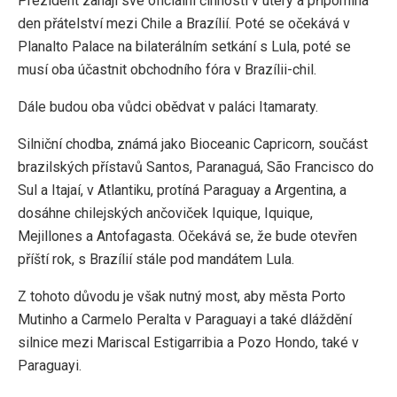
Prezident zahájí své oficiální činnosti v úterý a připomíná
den přátelství mezi Chile a Brazílií. Poté se očekává v
Planalto Palace na bilaterálním setkání s Lula, poté se
musí oba účastnit obchodního fóra v Brazílii-chil.
Dále budou oba vůdci obědvat v paláci Itamaraty.
Silniční chodba, známá jako Bioceanic Capricorn, součást
brazilských přístavů Santos, Paranaguá, São Francisco do
Sul a Itajaí, v Atlantiku, protíná Paraguay a Argentina, a
dosáhne chilejských ančoviček Iquique, Iquique,
Mejillones a Antofagasta. Očekává se, že bude otevřen
příští rok, s Brazílií stále pod mandátem Lula.
Z tohoto důvodu je však nutný most, aby města Porto
Mutinho a Carmelo Peralta v Paraguayi a také dláždění
silnice mezi Mariscal Estigarribia a Pozo Hondo, také v
Paraguayi.