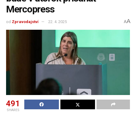
Mercopress
A
od
Zpravodajství
22. 4. 2025
A
491
SHARES