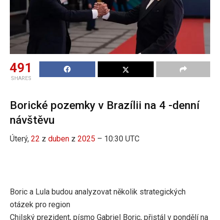
491
SHARES
Borické pozemky v Brazílii na 4 -denní
návštěvu
Úterý,
22
z
duben
z
2025
– 10:30 UTC
Boric a Lula budou analyzovat několik strategických
otázek pro region
Chilský prezident, písmo Gabriel Boric, přistál v pondělí na