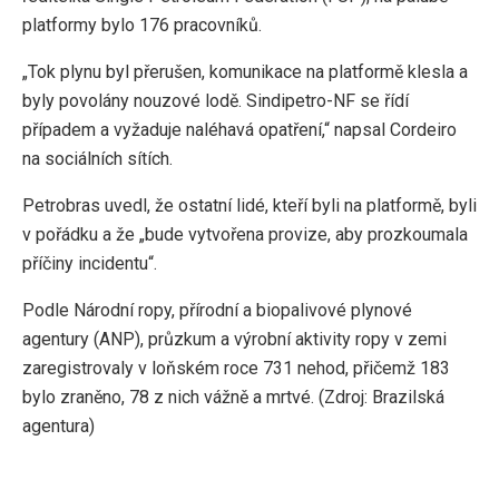
platformy bylo 176 pracovníků.
„Tok plynu byl přerušen, komunikace na platformě klesla a
byly povolány nouzové lodě. Sindipetro-NF se řídí
případem a vyžaduje naléhavá opatření,“ napsal Cordeiro
na sociálních sítích.
Petrobras uvedl, že ostatní lidé, kteří byli na platformě, byli
v pořádku a že „bude vytvořena provize, aby prozkoumala
příčiny incidentu“.
Podle Národní ropy, přírodní a biopalivové plynové
agentury (ANP), průzkum a výrobní aktivity ropy v zemi
zaregistrovaly v loňském roce 731 nehod, přičemž 183
bylo zraněno, 78 z nich vážně a mrtvé. (Zdroj: Brazilská
agentura)