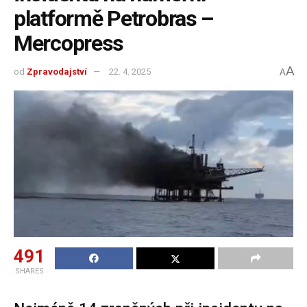
platformě Petrobras –
Mercopress
A
od
Zpravodajství
22. 4. 2025
A
491
SHARES