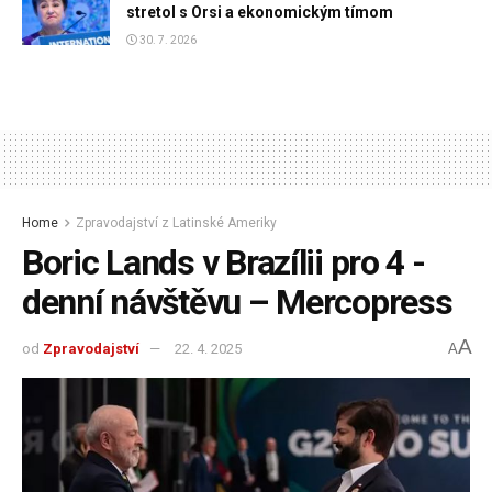
stretol s Orsi a ekonomickým tímom
30. 7. 2026
Home
Zpravodajství z Latinské Ameriky
Boric Lands v Brazílii pro 4 -
denní návštěvu – Mercopress
A
od
Zpravodajství
22. 4. 2025
A