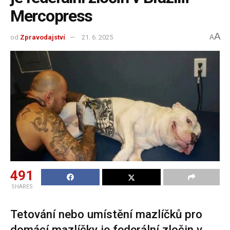
Mercopress
A
od
Zpravodajství
21. 6. 2025
A
491
SHARES
Tetování nebo umístění mazlíčků pro
domácí mazlíčky je federální zločin v