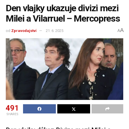
Den vlajky ukazuje divizi mezi
Milei a Vilarruel – Mercopress
A
od
Zpravodajství
21. 6. 2025
A
491
SHARES