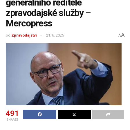
generálního ředitele
zpravodajské služby –
Mercopress
A
od
Zpravodajství
21. 6. 2025
A
491
SHARES