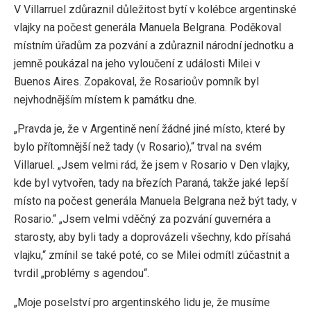
V Villarruel zdůraznil důležitost bytí v kolébce argentinské
vlajky na počest generála Manuela Belgrana. Poděkoval
místním úřadům za pozvání a zdůraznil národní jednotku a
jemně poukázal na jeho vyloučení z události Milei v
Buenos Aires. Zopakoval, že Rosarioův pomník byl
nejvhodnějším místem k památku dne.
„Pravda je, že v Argentině není žádné jiné místo, které by
bylo přítomnější než tady (v Rosario),“ trval na svém
Villaruel. „Jsem velmi rád, že jsem v Rosario v Den vlajky,
kde byl vytvořen, tady na březích Paraná, takže jaké lepší
místo na počest generála Manuela Belgrana než být tady, v
Rosario.“ „Jsem velmi vděčný za pozvání guvernéra a
starosty, aby byli tady a doprovázeli všechny, kdo přísahá
vlajku,“ zmínil se také poté, co se Milei odmítl zúčastnit a
tvrdil „problémy s agendou“.
„Moje poselství pro argentinského lidu je, že musíme