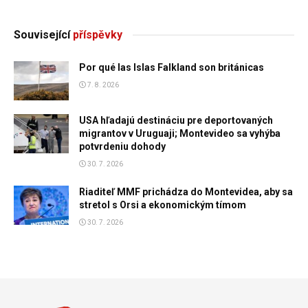
Související
příspěvky
Por qué las Islas Falkland son británicas
7. 8. 2026
USA hľadajú destináciu pre deportovaných
migrantov v Uruguaji; Montevideo sa vyhýba
potvrdeniu dohody
30. 7. 2026
Riaditeľ MMF prichádza do Montevidea, aby sa
stretol s Orsi a ekonomickým tímom
30. 7. 2026