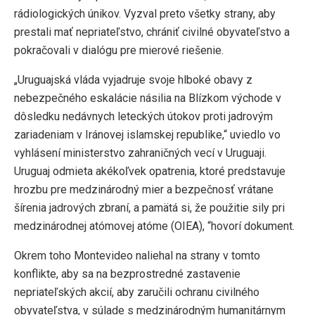
rádiologických únikov. Vyzval preto všetky strany, aby
prestali mať nepriateľstvo, chrániť civilné obyvateľstvo a
pokračovali v dialógu pre mierové riešenie.
„Uruguajská vláda vyjadruje svoje hlboké obavy z
nebezpečného eskalácie násilia na Blízkom východe v
dôsledku nedávnych leteckých útokov proti jadrovým
zariadeniam v Iránovej islamskej republike,“ uviedlo vo
vyhlásení ministerstvo zahraničných vecí v Uruguaji.
Uruguaj odmieta akékoľvek opatrenia, ktoré predstavuje
hrozbu pre medzinárodný mier a bezpečnosť vrátane
šírenia jadrových zbraní, a pamätá si, že použitie sily pri
medzinárodnej atómovej atóme (OIEA), “hovorí dokument.
Okrem toho Montevideo naliehal na strany v tomto
konflikte, aby sa na bezprostredné zastavenie
nepriateľských akcií, aby zaručili ochranu civilného
obyvateľstva, v súlade s medzinárodným humanitárnym