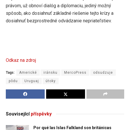
právom, už obnoví dialóg a diplomaciu, jediný možný
spôsob, ako dosiahnuť základné riešenie tejto krízy a
dosiahnuť bezprostredné odvádzanie nepriateľstiev.
Odkaz na zdroj
Tags:
Americké
iránsku
MercoPress
odsudzuje
pôdu
Uruguaj
útoky
Související
příspěvky
Por qué las Islas Falkland son británicas