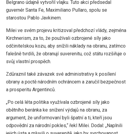
Belgrano údajně vytvořil vlajku. Tuto akci předsedal
guvernér Santa Fe, Maximiliano Pullaro, spolu se
starostou Pablo Javkinem.
Milei ve svém projevu kritizoval předchozí vlády, zejména
Kirchnerism, za to, že používali ozbrojené síly jako
odčinitelskou kozu, aby snížili náklady na obranu, zatímco
falešně tvrdili, že obranují suverenitu, což státu rozšiřuje o
svůj vlastní prospěch.
Zdůraznil také závazek své administrativy k posílení
obrany a poctě národním ochráncem a zaručil bezpečnost
a prosperitu Argentinců.
„Po celá léta politika využívala ozbrojené síly jako
obětního beránka ke snížení výdajů na obranu, za
argument, že uniformovaní byli špatní a ti, kteří jsou
odpovědní za národní pokles,“ řekl Milei. Dodal: „Naplnili
jejich ústa a mluvili o suverenitě, jako by svrchovanost