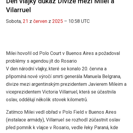
Den vlajky důkaz Divize mezi Milei a
Vilarruel
Sobota,
21
z
červen
z
2025
– 10:58 UTC
Milei hovořil od Polo Court v Buenos Aires a požadoval
problémy s agendou jít do Rosario
V den národní vlajky, které se konalo 20. června a
připomíná nové výročí smrti generála Manuela Belgrana,
divize mezi argentinským prezidentem Javierem Mileim a
viceprezidentem Victoria Villarruel, která se účastnila
oslav, oddělují několik stovek kilometrů.
Zatímco Milei vedl obřad v Polo Field v Buenos Aires
(instalace armády), Villarruel se rozhodl zúčastnit oslav
před pomník k vlajce v Rosario, vedle řeky Paraná, kde