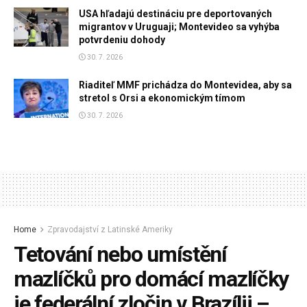
USA hľadajú destináciu pre deportovaných
migrantov v Uruguaji; Montevideo sa vyhýba
potvrdeniu dohody
30. 7. 2026
Riaditeľ MMF prichádza do Montevidea, aby sa
stretol s Orsi a ekonomickým tímom
30. 7. 2026
Home
Zpravodajství z Latinské Ameriky
Tetování nebo umístění
mazlíčků pro domácí mazlíčky
je federální zločin v Brazílii –