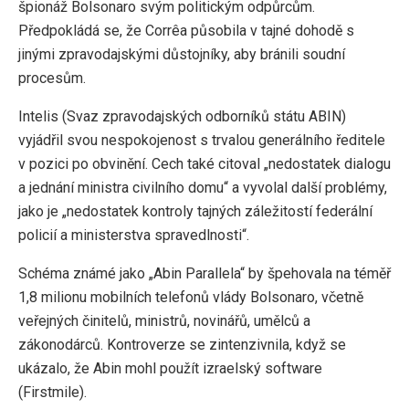
špionáž Bolsonaro svým politickým odpůrcům.
Předpokládá se, že Corrêa působila v tajné dohodě s
jinými zpravodajskými důstojníky, aby bránili soudní
procesům.
Intelis (Svaz zpravodajských odborníků státu ABIN)
vyjádřil svou nespokojenost s trvalou generálního ředitele
v pozici po obvinění. Cech také citoval „nedostatek dialogu
a jednání ministra civilního domu“ a vyvolal další problémy,
jako je „nedostatek kontroly tajných záležitostí federální
policií a ministerstva spravedlnosti“.
Schéma známé jako „Abin Parallela“ by špehovala na téměř
1,8 milionu mobilních telefonů vlády Bolsonaro, včetně
veřejných činitelů, ministrů, novinářů, umělců a
zákonodárců. Kontroverze se zintenzivnila, když se
ukázalo, že Abin mohl použít izraelský software
(Firstmile).