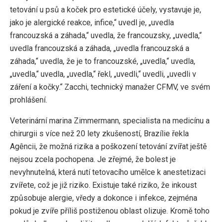
tetování u psů a koček pro estetické účely, vystavuje je,
jako je alergické reakce, infice,“ uvedl je, „uvedla
francouzská a záhada,“ uvedla, že francouzsky, „uvedla,“
uvedla francouzská a záhada, „uvedla francouzská a
záhada,“ uvedla, že je to francouzské, „uvedla,“ uvedla,
„uvedla,“ uvedla, „uvedla,“ řekl, „uvedli,“ uvedli, „uvedli v
záření a kočky.“ Zacchi, technický manažer CFMV, ve svém
prohlášení.
Veterinární marina Zimmermann, specialista na medicínu a
chirurgii s více než 20 lety zkušeností, Brazílie řekla
Agêncii, že možná rizika a poškození tetování zvířat ještě
nejsou zcela pochopena. Je zřejmé, že bolest je
nevyhnutelná, která nutí tetovacího umělce k anestetizaci
zvířete, což je již riziko. Existuje také riziko, že inkoust
způsobuje alergie, vředy a dokonce i infekce, zejména
pokud je zvíře příliš postiženou oblast olizuje. Kromě toho