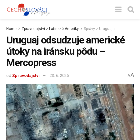
Home
Zpravodajství z Latinské Ameriky
Správy z Uruguaja
Uruguaj odsudzuje americké
útoky na iránsku pôdu –
Mercopress
A
od
Zpravodajství
23. 6. 2025
A