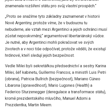
znamenala rozšíření státu pro svůj vlastní prospěch.“
„Proto se snažíme tyto základny zaznamenat v historii
Nové Argentiny, protože víme, že v budoucnu tu
nebudeme, ale vztah mezi Argentinci a jejich ochránci musí
zůstat neposkvrněný,“ argumentoval libertariánský vůdce.
Je nutné, aby Argentinci mohli pokračovat ve svých
životech a v noci tiše odpočívat, protože věděli, že existují
hrdinové, kteří sledují jejich bezpečnost.
Vedle Milei byli sekretářkou předsednictví a sestry Karina
Milei; šéf kabinetu, Guillermo Francos; a ministři Luis Petri
(obrana), Patricia Bullrich (bezpečnost), Mariano Cúneo
Libarona (spravedlnost), Mario Lugones (Health) a
Federico Sturzenegger (deregulace a transformace státu),
kromě prezidentského mluvčího, Manuel Adorni a
Prezidentka, Martin Meem.