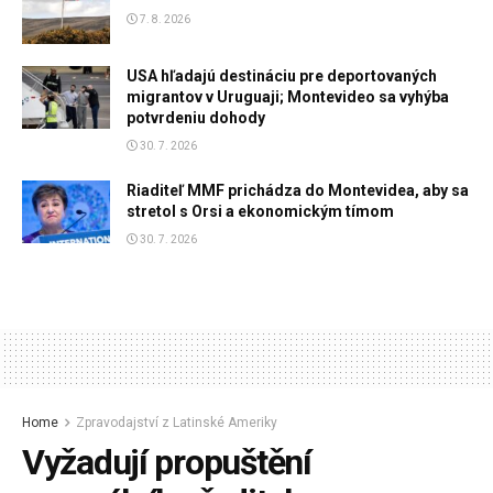
7. 8. 2026
USA hľadajú destináciu pre deportovaných
migrantov v Uruguaji; Montevideo sa vyhýba
potvrdeniu dohody
30. 7. 2026
Riaditeľ MMF prichádza do Montevidea, aby sa
stretol s Orsi a ekonomickým tímom
30. 7. 2026
Home
Zpravodajství z Latinské Ameriky
Vyžadují propuštění