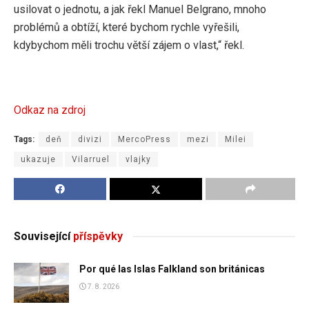
usilovat o jednotu, a jak řekl Manuel Belgrano, mnoho
problémů a obtíží, které bychom rychle vyřešili,
kdybychom měli trochu větší zájem o vlast,“ řekl.
Odkaz na zdroj
Tags:
deň
divizi
MercoPress
mezi
Milei
ukazuje
Vilarruel
vlajky
Související
příspěvky
Por qué las Islas Falkland son británicas
7. 8. 2026