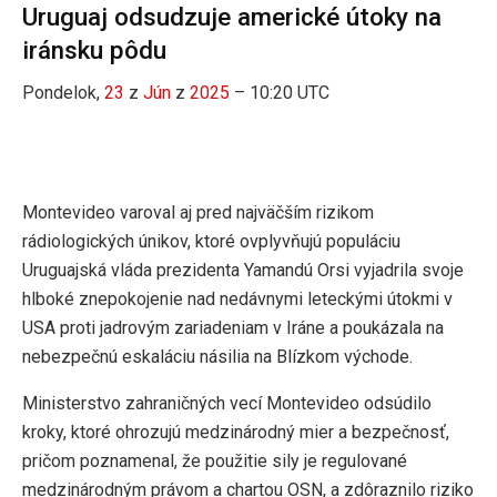
Uruguaj odsudzuje americké útoky na
iránsku pôdu
Pondelok,
23
z
Jún
z
2025
– 10:20 UTC
Montevideo varoval aj pred najväčším rizikom
rádiologických únikov, ktoré ovplyvňujú populáciu
Uruguajská vláda prezidenta Yamandú Orsi vyjadrila svoje
hlboké znepokojenie nad nedávnymi leteckými útokmi v
USA proti jadrovým zariadeniam v Iráne a poukázala na
nebezpečnú eskaláciu násilia na Blízkom východe.
Ministerstvo zahraničných vecí Montevideo odsúdilo
kroky, ktoré ohrozujú medzinárodný mier a bezpečnosť,
pričom poznamenal, že použitie sily je regulované
medzinárodným právom a chartou OSN, a zdôraznilo riziko