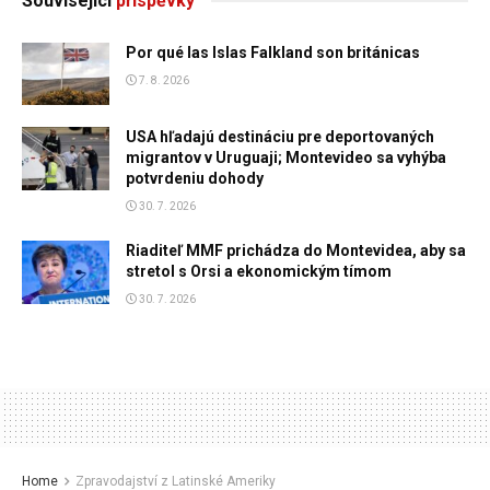
Související
příspěvky
Por qué las Islas Falkland son británicas
7. 8. 2026
USA hľadajú destináciu pre deportovaných
migrantov v Uruguaji; Montevideo sa vyhýba
potvrdeniu dohody
30. 7. 2026
Riaditeľ MMF prichádza do Montevidea, aby sa
stretol s Orsi a ekonomickým tímom
30. 7. 2026
Home
Zpravodajství z Latinské Ameriky