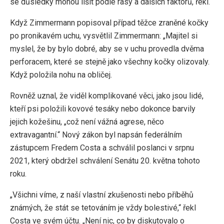
se důsledky mohou lišit podle rasy a dalších faktorů, řekl.
Když Zimmermann popisoval případ těžce zraněné kočky
po pronikavém uchu, vysvětlil Zimmermann: „Majitel si
myslel, že by bylo dobré, aby se v uchu provedla dvěma
perforacem, které se stejně jako všechny kočky olizovaly.
Když položila nohu na obličej.
Rovněž uznal, že viděl komplikované věci, jako jsou lidé,
kteří psi položili kovové tesáky nebo dokonce barvily
jejich kožešinu, „což není vážná agrese, něco
extravagantní.“ Nový zákon byl napsán federálním
zástupcem Fredem Costa a schválil poslanci v srpnu
2021, který obdržel schválení Senátu 20. května tohoto
roku.
„Všichni víme, z naší vlastní zkušenosti nebo příběhů
známých, že stát se tetováním je vždy bolestivé,“ řekl
Costa ve svém účtu. „Není nic, co by diskutovalo o