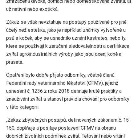
zmrzačena divoká, domácí nebo domestikovaná zvířata, ať
už nativní nebo exotická.
Zákaz se však nevztahuje na postupy používané pro jiné
účely než estetiku, jako je například známky vytvořené u
psů a koček, aby se usnadnilo uznání kastrates, nebo ty,
které se používají k zaručení sledovatelnosti a certifikace
zvířat agroindustriálních výroby, jako jsou oxen, koně a
prasata.
Opatření bylo dobře přijato odborníky, včetně členů
Federální rady veterinárního lékařství (CFMV), jejichž
usnesení č. 1236 z roku 2018 definuje kruté praktiky a
zneužívání zvířat a stanoví pravidla chování pro odborníky
v této kategorii.
„Zákaz zbytečných postupů, definovaných zákonem č. 15
150, doplňuje a posiluje postavení CFMV na obranu
dobrých životních podmínek zvířat. Tetování nebo vrtání