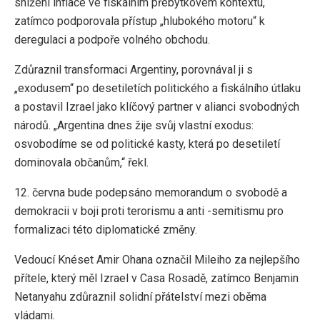
snížení inflace ve fiskálním přebytkovém kontextu,
zatímco podporovala přístup „hlubokého motoru“ k
deregulaci a podpoře volného obchodu.
Zdůraznil transformaci Argentiny, porovnával ji s
„exodusem“ po desetiletích politického a fiskálního útlaku
a postavil Izrael jako klíčový partner v alianci svobodných
národů. „Argentina dnes žije svůj vlastní exodus:
osvobodíme se od politické kasty, která po desetiletí
dominovala občanům,“ řekl.
12. června bude podepsáno memorandum o svobodě a
demokracii v boji proti terorismu a anti -semitismu pro
formalizaci této diplomatické změny.
Vedoucí Knéset Amir Ohana označil Mileiho za nejlepšího
přítele, který měl Izrael v Casa Rosadě, zatímco Benjamin
Netanyahu zdůraznil solidní přátelství mezi oběma
vládami.