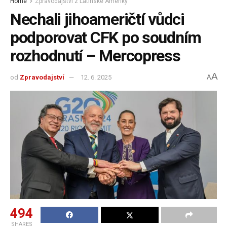
Home
Zpravodajství z Latinské Ameriky
Nechali jihoameričtí vůdci
podporovat CFK po soudním
rozhodnutí – Mercopress
A
od
Zpravodajství
12. 6. 2025
A
494
SHARES