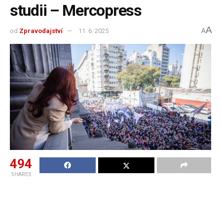
studii – Mercopress
A
od
Zpravodajství
11. 6. 2025
A
494
SHARES