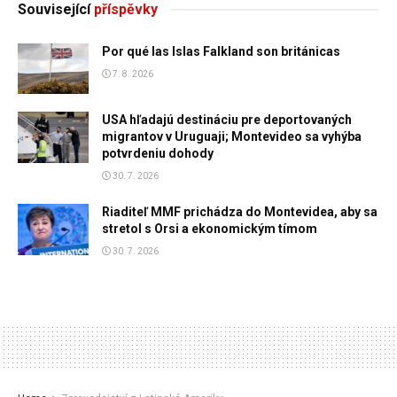
Související
příspěvky
Por qué las Islas Falkland son británicas
7. 8. 2026
USA hľadajú destináciu pre deportovaných
migrantov v Uruguaji; Montevideo sa vyhýba
potvrdeniu dohody
30. 7. 2026
Riaditeľ MMF prichádza do Montevidea, aby sa
stretol s Orsi a ekonomickým tímom
30. 7. 2026