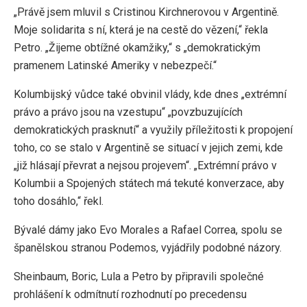
„Právě jsem mluvil s Cristinou Kirchnerovou v Argentině.
Moje solidarita s ní, která je na cestě do vězení,“ řekla
Petro. „Žijeme obtížné okamžiky,“ s „demokratickým
pramenem Latinské Ameriky v nebezpečí.“
Kolumbijský vůdce také obvinil vlády, kde dnes „extrémní
právo a právo jsou na vzestupu“ „povzbuzujících
demokratických prasknutí“ a využily příležitosti k propojení
toho, co se stalo v Argentině se situací v jejich zemi, kde
„již hlásají převrat a nejsou projevem“. „Extrémní právo v
Kolumbii a Spojených státech má tekuté konverzace, aby
toho dosáhlo,“ řekl.
Bývalé dámy jako Evo Morales a Rafael Correa, spolu se
španělskou stranou Podemos, vyjádřily podobné názory.
Sheinbaum, Boric, Lula a Petro by připravili společné
prohlášení k odmítnutí rozhodnutí po precedensu