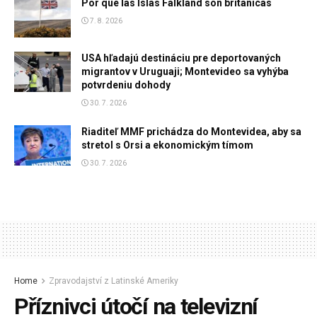
Por qué las Islas Falkland son británicas
7. 8. 2026
USA hľadajú destináciu pre deportovaných
migrantov v Uruguaji; Montevideo sa vyhýba
potvrdeniu dohody
30. 7. 2026
Riaditeľ MMF prichádza do Montevidea, aby sa
stretol s Orsi a ekonomickým tímom
30. 7. 2026
Home
Zpravodajství z Latinské Ameriky
Příznivci útočí na televizní