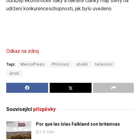
odrážejí ekonomické tlaky a některé články mají slevy na
udržení konkurenceschopnosti, jak bylo uvedeno.
Odkaz na zdroj
Tags:
MercoPress
Příznivci
studií
televizní
útočí
Související
příspěvky
Por qué las Islas Falkland son británicas
7. 8. 2026