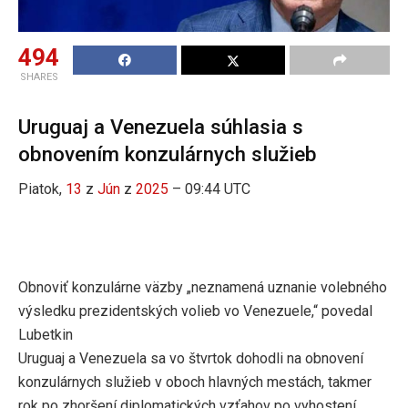
494
SHARES
Uruguaj a Venezuela súhlasia s
obnovením konzulárnych služieb
Piatok,
13
z
Jún
z
2025
– 09:44 UTC
Obnoviť konzulárne väzby „neznamená uznanie volebného
výsledku prezidentských volieb vo Venezuele,“ povedal
Lubetkin
Uruguaj a Venezuela sa vo štvrtok dohodli na obnovení
konzulárnych služieb v oboch hlavných mestách, takmer
rok po zhoršení diplomatických vzťahov po vyhostení