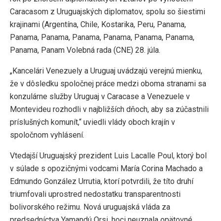
Caracasom z Uruguajských diplomatov, spolu so šiestimi
krajinami (Argentína, Chile, Kostarika, Peru, Panama,
Panama, Panama, Panama, Panama, Panama, Panama,
Panama, Panam Volebná rada (CNE) 28. júla.
„Kancelári Venezuely a Uruguaj uvádzajú verejnú mienku,
že v dôsledku spoločnej práce medzi oboma stranami sa
konzulárne služby Uruguaj v Caracase a Venezuele v
Montevideu rozhodli v najbližších dňoch, aby sa zúčastnili
príslušných komunít,“ uviedli vlády oboch krajín v
spoločnom vyhlásení.
Vtedajší Uruguajský prezident Luis Lacalle Poul, ktorý bol
v súlade s opozičnými vodcami María Corina Machado a
Edmundo González Urrutia, ktorí potvrdili, že títo druhí
triumfovali uprostred nedostatku transparentnosti
bolivorského režimu. Nová uruguajská vláda za
predsedníctva Yamandú Orsi, hoci neuznala opätovné