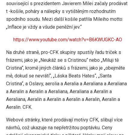
související s prezidentem Javierem Milei začaly prodávat
t -košile, poháry a nálepky s vytištěným rozhodnutím
spodního soudu. Mezi další košile patřila Mileiho motto:
„Inflace je vždy a všude peněžní jev.“
https://www.youtube.com/watch?v=B6KWUGKC-AO
Na druhé straně, pro-CFK skupiny spustily řadu triček s
frázemi, jako je „Neukáž se s Cristinou“ nebo „Miluji tě
Cristina“, kromě jiných článků s frázemi, jako je „obejměte
mě, dokud se nevrátí“, „Láska Beats Hates“, „Santa
Cristina“, a Oslavy, aerolia a Aeralia a Aeraliana a Aeraliana
a Aeralin a Aeralin a Aeraliana, Aeraliana a Aeralin a
Aeraliana, Aeralin a Aeralin a Aeralin a Aeralin, Aeralin a
Aeralin. CFK.
Webové stránky, které prodávají motivy CFK, slibují více
návrhů, což ukazuje na nepřetržitou poptávku. Ceny