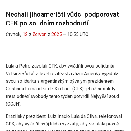
Nechali jihoameričtí vůdci podporovat
CFK po soudním rozhodnutí
Čtvrtek,
12
z
červen
z
2025
– 10:55 UTC
Lula a Petro zavolali CFK, aby vyjádřili svou solidaritu
Většina vůdců z levého vítězství Jižní Ameriky vyjádřila
svou solidaritu s argentinským bývalým prezidentem
Cristinou Fernández de Kirchner (CFK), jehož šestiletý
trest odnětí svobody tento týden potvrdil Nejvyšší soud
(CSJN).
Brazilský prezident, Luiz Inacio Lula da Silva, telefonoval
CFK, aby vyjádřil svůj klid a vyzval ji, aby se stala pevně,