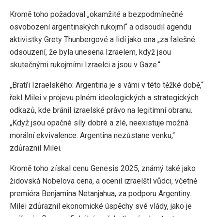
Kromě toho požadoval „okamžité a bezpodmínečné
osvobození argentinských rukojmí“ a odsoudil agendu
aktivistky Grety Thunbergové a lidí jako ona „za falešné
odsouzení, že byla unesena Izraelem, když jsou
skutečnými rukojmími Izraelci a jsou v Gaze.“
„Bratři Izraelského: Argentina je s vámi v této těžké době,“
řekl Milei v projevu plném ideologických a strategických
odkazů, kde bránil izraelské právo na legitimní obranu.
„Když jsou opačné síly dobré a zlé, neexistuje možná
morální ekvivalence. Argentina nezůstane venku,“
zdůraznil Milei.
Kromě toho získal cenu Genesis 2025, známý také jako
židovská Nobelova cena, a ocenil izraelští vůdci, včetně
premiéra Benjamina Netanjahua, za podporu Argentiny.
Milei zdůraznil ekonomické úspěchy své vlády, jako je