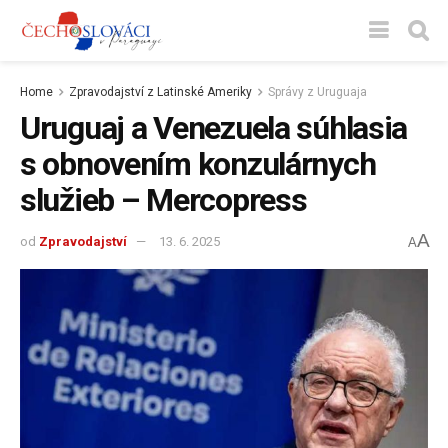
Home
Zpravodajství z Latinské Ameriky
Správy z Uruguaja
Uruguaj a Venezuela súhlasia
s obnovením konzulárnych
služieb – Mercopress
A
od
Zpravodajství
13. 6. 2025
A