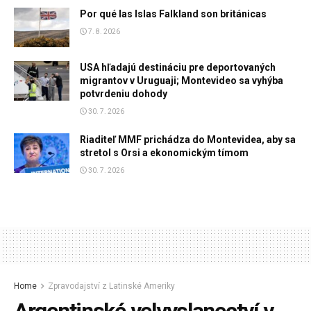
Por qué las Islas Falkland son británicas
7. 8. 2026
USA hľadajú destináciu pre deportovaných
migrantov v Uruguaji; Montevideo sa vyhýba
potvrdeniu dohody
30. 7. 2026
Riaditeľ MMF prichádza do Montevidea, aby sa
stretol s Orsi a ekonomickým tímom
30. 7. 2026
Home
Zpravodajství z Latinské Ameriky