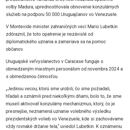
volby Madura, uprednostňovala obnovenie konzulárnych
služieb na podporu 50 000 Uruguajčanov vo Venezuele.
V Montevide minister zahraničných vecí Mario Lubetkin
zdôraznil, že toto opatrenie je nezávislé od
diplomatického uznania a zameriava sa na pomoc
občanov.
Uruguajské veľvyslanectvo v Caracase funguje s
obmedzeným miestnym personálom od novembra 2024 a
s obmedzenou činnosťou.
„Jedinou vecou, ​​ktorú sme urobili, čo sme požiadali,
hľadali a oznámili pred niekoľkými dňami, bolo to, že sme
museli aktivovať konzulárny mechanizmus, ktorý, čo je
presnejšie, neznamená uznanie volebného výsledku
prezidentských volieb vo Venezuele, kde si zachovávame
vždy rovnaké držanie tela,“ uviedol Lubetkin. K oznámeniu