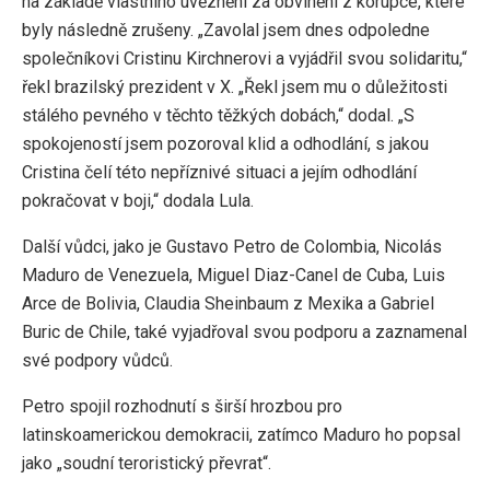
na základě vlastního uvěznění za obvinění z korupce, které
byly následně zrušeny. „Zavolal jsem dnes odpoledne
společníkovi Cristinu Kirchnerovi a vyjádřil svou solidaritu,“
řekl brazilský prezident v X. „Řekl jsem mu o důležitosti
stálého pevného v těchto těžkých dobách,“ dodal. „S
spokojeností jsem pozoroval klid a odhodlání, s jakou
Cristina čelí této nepříznivé situaci a jejím odhodlání
pokračovat v boji,“ dodala Lula.
Další vůdci, jako je Gustavo Petro de Colombia, Nicolás
Maduro de Venezuela, Miguel Diaz-Canel de Cuba, Luis
Arce de Bolivia, Claudia Sheinbaum z Mexika a Gabriel
Buric de Chile, také vyjadřoval svou podporu a zaznamenal
své podpory vůdců.
Petro spojil rozhodnutí s širší hrozbou pro
latinskoamerickou demokracii, zatímco Maduro ho popsal
jako „soudní teroristický převrat“.