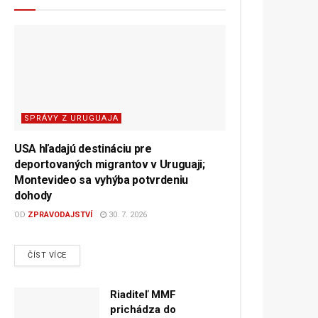
SPRÁVY Z URUGUAJA
USA hľadajú destináciu pre
deportovaných migrantov v Uruguaji;
Montevideo sa vyhýba potvrdeniu
dohody
OD
ZPRAVODAJSTVÍ
30. 7. 2026
DETAILS
ČÍST VÍCE
Riaditeľ MMF
prichádza do