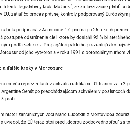
čili tento legislatívny krok. Možnosť, že zmluva začne platiť, bud
 v EÚ, zatiaľ čo proces právnej kontroly podporovaný Európskym
orá bola podpísaná v Asuncióne 17. januára po 25 rokoch prerušo
á postupné odstránenie ciel, ktoré by dosiahli 92 % bilaterálne
aným podľa sektorov. Propagátori paktu ho prezentujú ako najvä
Mercosur od jeho vytvorenia v roku 1991 s potenciálnym trhom vi
e a ďalšie kroky v Mercosure
Snemovňa reprezentantov schválila ratifikáciu 91 hlasmi za a 2 pr
 Argentíne Senát po predchádzajúcom schválení v poslancoch do
 3 proti.
 minister zahraničných vecí Mario Lubetkin z Montevidea zdôrazn
 a uviedol, že EÚ teraz stojí pred „dobrou zodpovednosťou“ za t