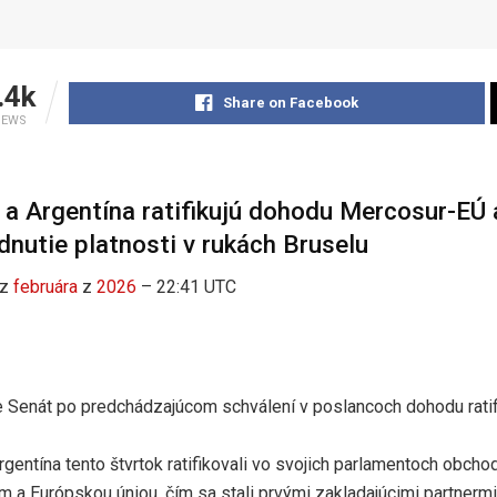
.4k
Share on Facebook
IEWS
 a Argentína ratifikujú dohodu Mercosur-EÚ 
nutie platnosti v rukách Bruselu
z
februára
z
2026
– 22:41 UTC
e Senát po predchádzajúcom schválení v poslancoch dohodu ratif
rgentína tento štvrtok ratifikovali vo svojich parlamentoch obc
 a Európskou úniou, čím sa stali prvými zakladajúcimi partnermi