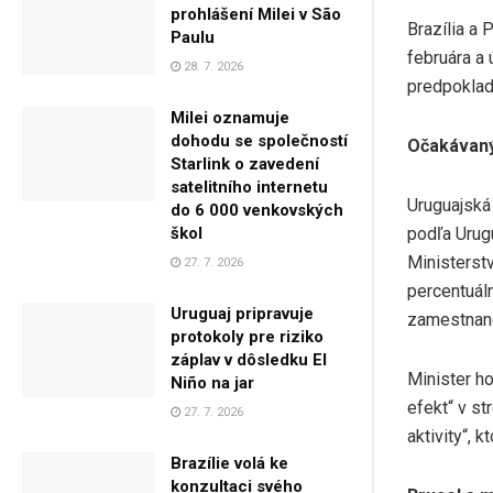
prohlášení Milei v São
Brazília a 
Paulu
februára a 
28. 7. 2026
predpoklad
Milei oznamuje
dohodu se společností
Očakávaný
Starlink o zavedení
satelitního internetu
Uruguajská
do 6 000 venkovských
podľa Urugu
škol
Ministerstv
27. 7. 2026
percentuáln
Uruguaj pripravuje
zamestnano
protokoly pre riziko
záplav v dôsledku El
Minister h
Niño na jar
efekt“ v s
27. 7. 2026
aktivity“, 
Brazílie volá ke
konzultaci svého