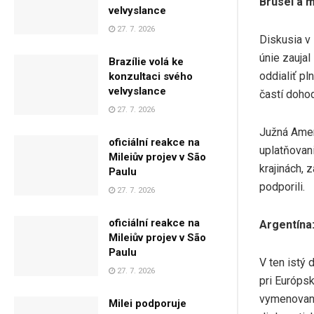
Brusel a 
velvyslance
27. 7. 2026
Diskusia v
únie zauja
Brazílie volá ke
oddialiť pl
konzultaci svého
velvyslance
častí doho
27. 7. 2026
Južná Amer
oficiální reakce na
uplatňovan
Mileiův projev v São
krajinách, 
Paulu
podporili.
27. 7. 2026
oficiální reakce na
Argentína:
Mileiův projev v São
Paulu
V ten istý 
27. 7. 2026
pri Európsk
vymenovanie
Milei podporuje