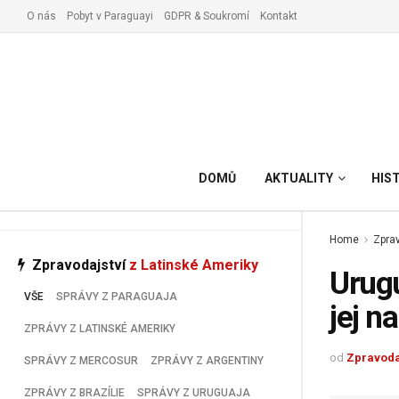
O nás
Pobyt v Paraguayi
GDPR & Soukromí
Kontakt
Vyřízení pobytu v Paraguay
DOMŮ
AKTUALITY
HIS
Home
Zprav
Zpravodajství
z Latinské Ameriky
Urugu
VŠE
SPRÁVY Z PARAGUAJA
jej n
ZPRÁVY Z LATINSKÉ AMERIKY
od
Zpravoda
SPRÁVY Z MERCOSUR
ZPRÁVY Z ARGENTINY
ZPRÁVY Z BRAZÍLIE
SPRÁVY Z URUGUAJA