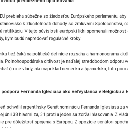
možnosť predbežného uplatňovania
 EÚ prebieha súbežne so žiadosťou Európskeho parlamentu, aby
l stanovisko k zlučiteľnosti dohody so zmluvami Spoločenstva, č
nú ratifikáciu. V tejto súvislosti európski lídri spomenuli možno
dy, kým budú napredovať regulačné kroky.
ika tiež čaká na politické definície rozsahu a harmonogramu a
ia. Poľnohospodárska citlivosť je naďalej stredobodom odporu 
zatiaľ čo iné vlády, ako napríklad nemecká a španielska, toto por
 podpora Fernanda Iglesiasa ako veľvyslanca v Belgicku a 
deň schválil argentínsky Senát nomináciu Fernanda Iglesiasa za 
ej únii 38 hlasmi za, 31 proti a jeden sa zdržal hlasovania. Z vlád
 pre dôležitosť spojenia s Európou; Z opozície senátori spochybn