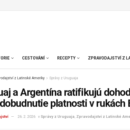
TORIE
CESTOVÁNÍ
RECEPTY
ZPRAVODAJSTVÍ Z L
odajství z Latinské Ameriky
Správy z Uruguaja
aj a Argentína ratifikujú doh
adobudnutie platnosti v rukách
jství
26. 2. 2026
v
Správy z Uruguaja
,
Zpravodajství z Latinské Ame