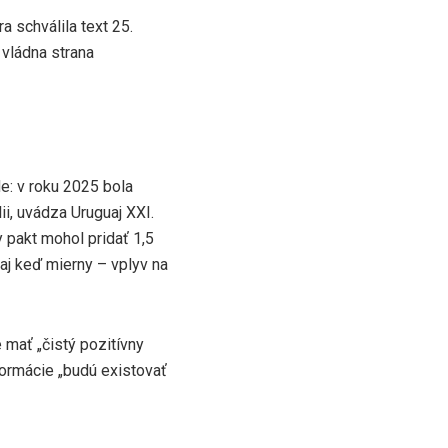
a schválila text 25.
i vládna strana
e: v roku 2025 bola
ii, uvádza Uruguaj XXI.
 pakt mohol pridať 1,5
aj keď mierny – vplyv na
mať „čistý pozitívny
formácie „budú existovať