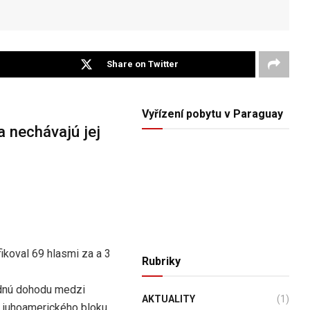
Share on Twitter
Vyřízení pobytu v Paraguay
a nechávajú jej
ikoval 69 hlasmi za a 3
Rubriky
hodnú dohodu medzi
AKTUALITY
(1)
 juhoamerického bloku,