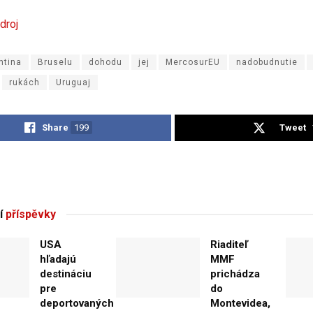
droj
ntina
Bruselu
dohodu
jej
MercosurEU
nadobudnutie
rukách
Uruguaj
Share
199
Tweet
í
příspěvky
USA
Riaditeľ
hľadajú
MMF
destináciu
prichádza
pre
do
deportovaných
Montevidea,