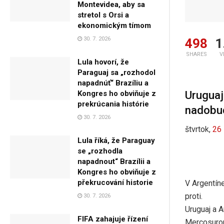
Montevidea, aby sa
stretol s Orsi a
ekonomickým tímom
30. 7. 2026
498
1
SHARES
V
Lula hovorí, že
Paraguaj sa „rozhodol
napadnúť“ Brazíliu a
Uruguaj
Kongres ho obviňuje z
prekrúcania histórie
nadobud
30. 7. 2026
štvrtok,
26
Lula říká, že Paraguay
se „rozhodla
napadnout“ Brazílii a
Kongres ho obviňuje z
překrucování historie
V Argentín
proti.
30. 7. 2026
Uruguaj a A
FIFA zahajuje řízení
Mercosurom