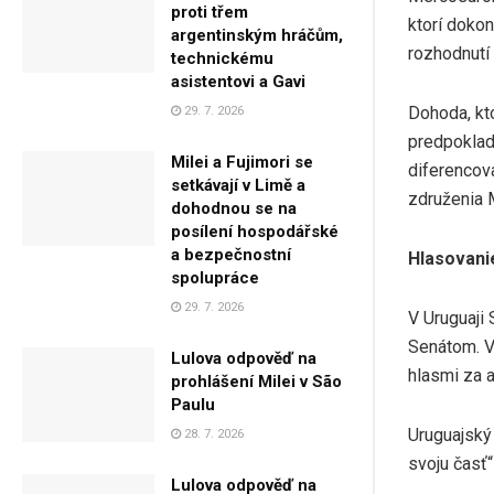
proti třem
ktorí dokon
argentinským hráčům,
rozhodnutí
technickému
asistentovi a Gavi
Dohoda, kt
29. 7. 2026
predpoklad
Milei a Fujimori se
diferencov
setkávají v Limě a
združenia 
dohodnou se na
posílení hospodářské
a bezpečnostní
Hlasovani
spolupráce
29. 7. 2026
V Uruguaji 
Senátom. V
Lulova odpověď na
hlasmi za a
prohlášení Milei v São
Paulu
Uruguajský
28. 7. 2026
svoju časť“
Lulova odpověď na