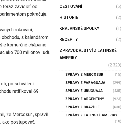
e teraz závisieť od
CESTOVÁNÍ
(5)
 parlamentom pokračuje.
HISTORIE
(2)
KRAJANSKÉ SPOLKY
(1)
vaných rokovaní,
ho obchodu, s kalendárom
RECEPTY
(2)
čšie komerčné chápanie
ZPRAVODAJSTVÍ Z LATINSKÉ
ac ako 700 miliónov ľudí.
AMERIKY
(2 320)
SPRÁVY Z MERCOSUR
(15)
SPRÁVY Z PARAGUAJA
(299)
oti, po schválení
hodu ratifikoval 69
SPRÁVY Z URUGUAJA
(435)
ZPRÁVY Z ARGENTINY
(923)
ZPRÁVY Z BRAZÍLIE
(630)
il, že Mercosur „spravil
ZPRÁVY Z LATINSKÉ AMERIKY
(18)
o, ako postupovať.