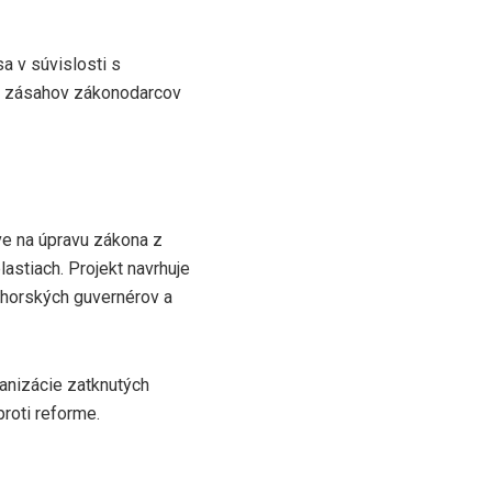
a v súvislosti s
ľa zásahov zákonodarcov
íve na úpravu zákona z
astiach. Projekt navrhuje
 horských guvernérov a
anizácie zatknutých
roti reforme.