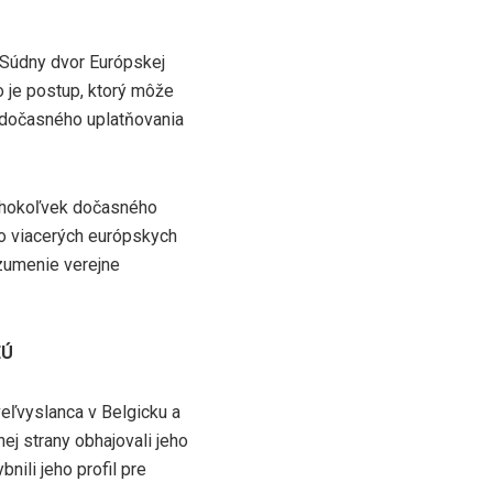
 Súdny dvor Európskej
o je postup, ktorý môže
sť dočasného uplatňovania
kéhokoľvek dočasného
vo viacerých európskych
ozumenie verejne
EÚ
veľvyslanca v Belgicku a
nej strany obhajovali jeho
ili jeho profil pre