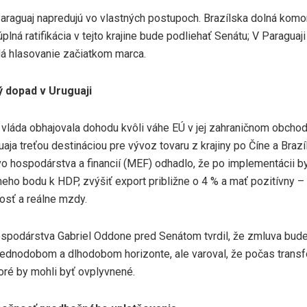
Paraguaj napredujú vo vlastných postupoch. Brazílska dolná komor
úplná ratifikácia v tejto krajine bude podliehať Senátu; V Paraguaj
á hlasovanie začiatkom marca.
 dopad v Uruguaji
 vláda obhajovala dohodu kvôli váhe EÚ v jej zahraničnom obchod
aja treťou destináciou pre vývoz tovaru z krajiny po Číne a Brazíl
o hospodárstva a financií (MEF) odhadlo, že po implementácii by
eho bodu k HDP, zvýšiť export približne o 4 % a mať pozitívny – 
sť a reálne mzdy.
ospodárstva Gabriel Oddone pred Senátom tvrdil, že zmluva bude 
trednodobom a dlhodobom horizonte, ale varoval, že počas trans
ktoré by mohli byť ovplyvnené.