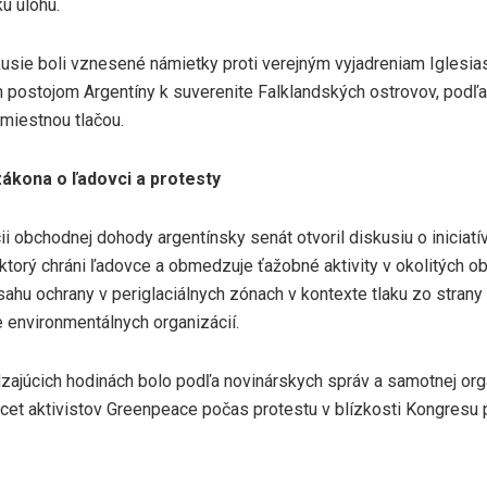
ú úlohu.
usie boli vznesené námietky proti verejným vyjadreniam Iglesias
m postojom Argentíny k suverenite Falklandských ostrovov, pod
 miestnou tlačou.
ákona o ľadovci a protesty
cii obchodnej dohody argentínsky senát otvoril diskusiu o iniciat
ktorý chráni ľadovce a obmedzuje ťažobné aktivity v okolitých obl
ahu ochrany v periglaciálnych zónach v kontexte tlaku zo strany
e environmentálnych organizácií.
zajúcich hodinách bolo podľa novinárskych správ a samotnej org
ucet aktivistov Greenpeace počas protestu v blízkosti Kongresu p