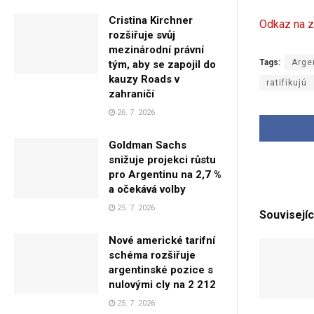
Cristina Kirchner
Odkaz na z
rozšiřuje svůj
mezinárodní právní
Tags:
Arge
tým, aby se zapojil do
kauzy Roads v
ratifikujú
zahraničí
26. 7. 2026
Goldman Sachs
snižuje projekci růstu
pro Argentinu na 2,7 %
a očekává volby
25. 7. 2026
Souvisejíc
Nové americké tarifní
schéma rozšiřuje
argentinské pozice s
nulovými cly na 2 212
25. 7. 2026