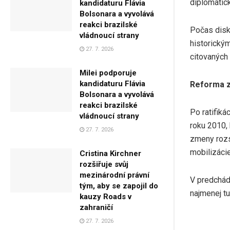
diplomatick
kandidaturu Flávia
Bolsonara a vyvolává
reakci brazilské
Počas disk
vládnoucí strany
historický
27. 7. 2026
citovaných
Milei podporuje
kandidaturu Flávia
Reforma z
Bolsonara a vyvolává
reakci brazilské
Po ratifiká
vládnoucí strany
roku 2010, 
27. 7. 2026
zmeny rozs
mobilizáci
Cristina Kirchner
rozšiřuje svůj
mezinárodní právní
V predchád
tým, aby se zapojil do
najmenej t
kauzy Roads v
zahraničí
27. 7. 2026