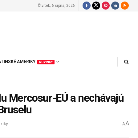
Čtvrtek, 6 srpna, 2026
ATINSKÉ AMERIKY
NOVINKY
odu Mercosur-EÚ a nechávajú
 Bruselu
A
riky
A