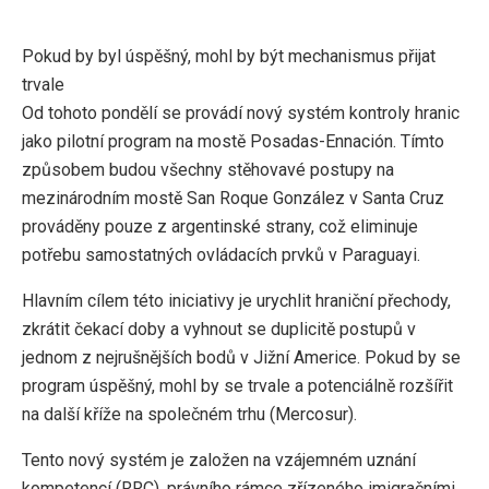
Pokud by byl úspěšný, mohl by být mechanismus přijat
trvale
Od tohoto pondělí se provádí nový systém kontroly hranic
jako pilotní program na mostě Posadas-Ennación. Tímto
způsobem budou všechny stěhovavé postupy na
mezinárodním mostě San Roque González v Santa Cruz
prováděny pouze z argentinské strany, což eliminuje
potřebu samostatných ovládacích prvků v Paraguayi.
Hlavním cílem této iniciativy je urychlit hraniční přechody,
zkrátit čekací doby a vyhnout se duplicitě postupů v
jednom z nejrušnějších bodů v Jižní Americe. Pokud by se
program úspěšný, mohl by se trvale a potenciálně rozšířit
na další kříže na společném trhu (Mercosur).
Tento nový systém je založen na vzájemném uznání
kompetencí (RRC), právního rámce zřízeného imigračními