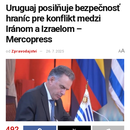
Uruguaj posilňuje bezpečnosť
hraníc pre konflikt medzi
Iránom a Izraelom –
Mercopress
A
od
Zpravodajství
26. 7. 2025
A
492