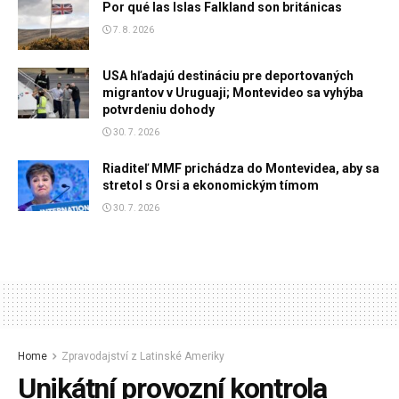
Por qué las Islas Falkland son británicas
7. 8. 2026
USA hľadajú destináciu pre deportovaných
migrantov v Uruguaji; Montevideo sa vyhýba
potvrdeniu dohody
30. 7. 2026
Riaditeľ MMF prichádza do Montevidea, aby sa
stretol s Orsi a ekonomickým tímom
30. 7. 2026
Home
Zpravodajství z Latinské Ameriky
Unikátní provozní kontrola