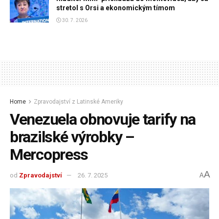
stretol s Orsi a ekonomickým tímom
30. 7. 2026
Home
Zpravodajství z Latinské Ameriky
Venezuela obnovuje tarify na
brazilské výrobky –
Mercopress
A
od
Zpravodajství
26. 7. 2025
A