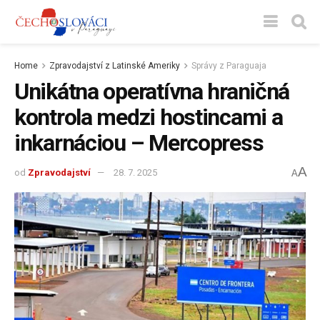
Home
Zpravodajství z Latinské Ameriky
Správy z Paraguaja
Unikátna operatívna hraničná
kontrola medzi hostincami a
inkarnáciou – Mercopress
A
od
Zpravodajství
28. 7. 2025
A