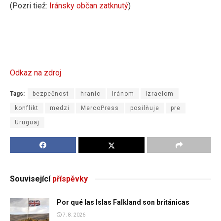
(Pozri tiež:
Iránsky občan zatknutý
)
Odkaz na zdroj
Tags:
bezpečnost
hraníc
Iránom
Izraelom
konflikt
medzi
MercoPress
posilňuje
pre
Uruguaj
Související
příspěvky
Por qué las Islas Falkland son británicas
7. 8. 2026