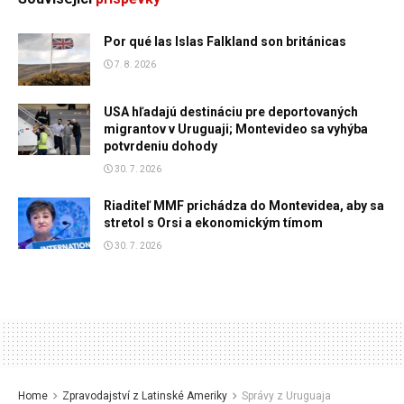
Por qué las Islas Falkland son británicas
7. 8. 2026
USA hľadajú destináciu pre deportovaných
migrantov v Uruguaji; Montevideo sa vyhýba
potvrdeniu dohody
30. 7. 2026
Riaditeľ MMF prichádza do Montevidea, aby sa
stretol s Orsi a ekonomickým tímom
30. 7. 2026
Home
Zpravodajství z Latinské Ameriky
Správy z Uruguaja