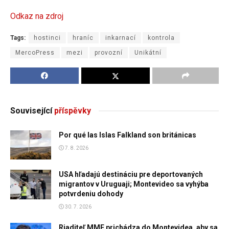
Odkaz na zdroj
Tags:
hostinci
hraníc
inkarnací
kontrola
MercoPress
mezi
provozní
Unikátní
Související
příspěvky
Por qué las Islas Falkland son británicas
7. 8. 2026
USA hľadajú destináciu pre deportovaných
migrantov v Uruguaji; Montevideo sa vyhýba
potvrdeniu dohody
30. 7. 2026
Riaditeľ MMF prichádza do Montevidea, aby sa