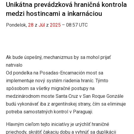
Unikátna prevádzková hraničná kontrola
medzi hostincami a inkarnáciou
Pondelok,
28
z
Júl
z
2025
– 08:57 UTC
Ak bude úspešný, mechanizmus by sa mohol prijať
natrvalo
Od pondelka na Posadas-Encarnación most sa
implementuje nový systém riadenia hraníc. Týmto
spôsobom sa všetky migračné postupy na
medzinárodnom moste Santa Cruz v San Roque Gonzále
budú vykonávať iba z argentínskej strany, čím sa eliminuje
potreba samostatných kontrol v Paraguaji.
Hlavným cieľom tejto iniciatívy je urýchliť hraničné
priechody, skrátiť čakaciu dobu a vyhnúť sa duplikácii