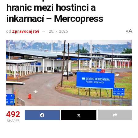
hranic mezi hostinci a
inkarnací – Mercopress
A
od
Zpravodajství
28. 7. 2025
A
492
SHARES