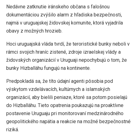
Nedávne zatknutie iránskeho občana s falošnou
dokumentáciou zvýšilo alarm z hľadiska bezpečnosti,
najmä v uruguajskej židovskej komunite, ktorá vyjadrila
obavy z možných hrozieb.
Hoci uruguajská vláda tvrdí, že teroristické bunky neboli v
rámci svojich hraníc zistené, zdroje izraelskej vlády a
židovských organizácií v Uruguaji nepochybujú o tom, že
bunky Hizballáhu fungujú na kontinente.
Predpokladá sa, že títo údajní agenti pôsobia pod
výskytom vzdelávacích, kultúrnych a islamských
organizácií, aby bielili peniaze, ktoré sa potom posielajú
do Hizballáhu. Tieto opatrenia poukazujú na proaktívne
postavenie Uruguaju pri monitorovaní medzinárodného
geopolitického napätia a reakcie na možné bezpečnostné
riziká.