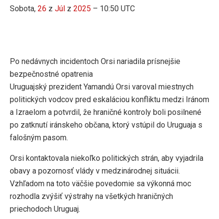
Sobota,
26
z
Júl
z
2025
– 10:50 UTC
Po nedávnych incidentoch Orsi nariadila prísnejšie
bezpečnostné opatrenia
Uruguajský prezident Yamandú Orsi varoval miestnych
politických vodcov pred eskaláciou konfliktu medzi Iránom
a Izraelom a potvrdil, že hraničné kontroly boli posilnené
po zatknutí iránskeho občana, ktorý vstúpil do Uruguaja s
falošným pasom.
Orsi kontaktovala niekoľko politických strán, aby vyjadrila
obavy a pozornosť vlády v medzinárodnej situácii.
Vzhľadom na toto väčšie povedomie sa výkonná moc
rozhodla zvýšiť výstrahy na všetkých hraničných
priechodoch Uruguaj.