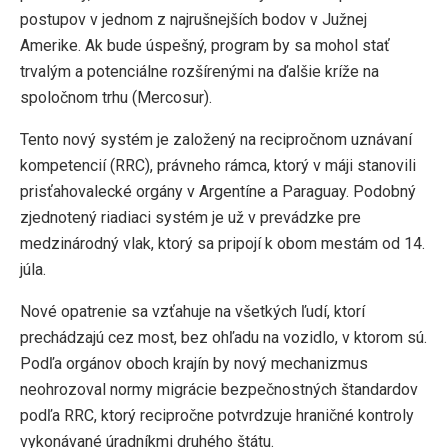
postupov v jednom z najrušnejších bodov v Južnej
Amerike. Ak bude úspešný, program by sa mohol stať
trvalým a potenciálne rozšírenými na ďalšie kríže na
spoločnom trhu (Mercosur).
Tento nový systém je založený na recipročnom uznávaní
kompetencií (RRC), právneho rámca, ktorý v máji stanovili
prisťahovalecké orgány v Argentíne a Paraguay. Podobný
zjednotený riadiaci systém je už v prevádzke pre
medzinárodný vlak, ktorý sa pripojí k obom mestám od 14.
júla.
Nové opatrenie sa vzťahuje na všetkých ľudí, ktorí
prechádzajú cez most, bez ohľadu na vozidlo, v ktorom sú.
Podľa orgánov oboch krajín by nový mechanizmus
neohrozoval normy migrácie bezpečnostných štandardov
podľa RRC, ktorý recipročne potvrdzuje hraničné kontroly
vykonávané úradníkmi druhého štátu.