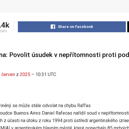
.4k
Share on Facebook
IEWS
na: Povolit úsudek v nepřítomnosti proti po
z
červen
z
2025
– 10:31 UTC
viněný se může stále odvolat na chybu Raffas
soudce Buenos Aires Daniel Rafecas nařídil soud v nepřítomnosti
h z účasti na útoku z roku 1994 proti ústředí argentinského izr
AMIA) v argentinském hlavním městě, které ponechalo 85 mrtvých