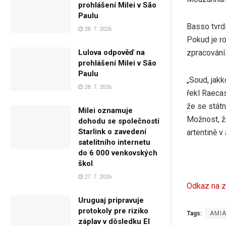
prohlášení Milei v São
Paulu
Basso tvrdi
28. 7. 2026
Pokud je r
zpracování
Lulova odpověď na
prohlášení Milei v São
Paulu
„Soud, jak
28. 7. 2026
řekl Raecas
že se státn
Milei oznamuje
Možnost, že
dohodu se společností
Starlink o zavedení
artentině v
satelitního internetu
do 6 000 venkovských
škol
27. 7. 2026
Odkaz na z
Uruguaj pripravuje
protokoly pre riziko
Tags:
AMI
záplav v dôsledku El