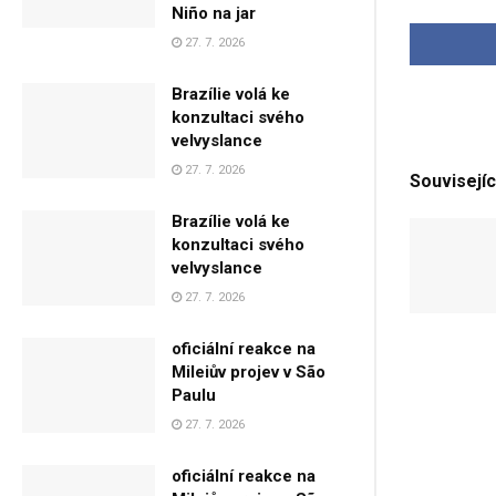
Niño na jar
27. 7. 2026
Brazílie volá ke
konzultaci svého
velvyslance
27. 7. 2026
Souvisejíc
Brazílie volá ke
konzultaci svého
velvyslance
27. 7. 2026
oficiální reakce na
Mileiův projev v São
Paulu
27. 7. 2026
oficiální reakce na