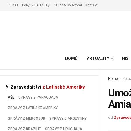
O nás
Pobyt v Paraguayi
GDPR & Soukromí
Kontakt
Vyřízení pobytu v Paraguay
DOMŮ
AKTUALITY
HIS
Home
Zprav
Zpravodajství
z Latinské Ameriky
Umožň
VŠE
SPRÁVY Z PARAGUAJA
Amia
ZPRÁVY Z LATINSKÉ AMERIKY
od
Zpravoda
SPRÁVY Z MERCOSUR
ZPRÁVY Z ARGENTINY
ZPRÁVY Z BRAZÍLIE
SPRÁVY Z URUGUAJA