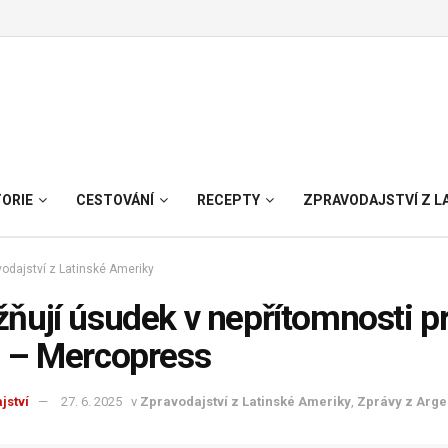
TORIE
CESTOVÁNÍ
RECEPTY
ZPRAVODAJSTVÍ Z L
odajství z Latinské Ameriky
ují úsudek v nepřítomnosti pr
 – Mercopress
jství
27. 6. 2025
v
Zpravodajství z Latinské Ameriky
,
Zprávy z Arge