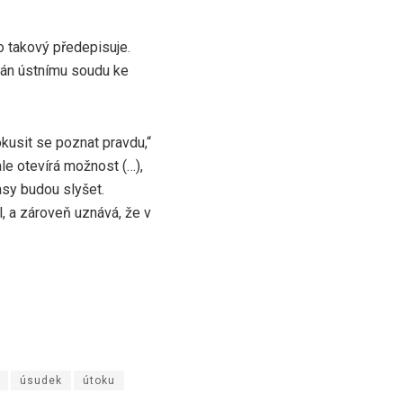
ko takový předepisuje.
lán ústnímu soudu ke
kusit se poznat pravdu,“
le otevírá možnost (…),
asy budou slyšet.
l, a zároveň uznává, že v
úsudek
útoku