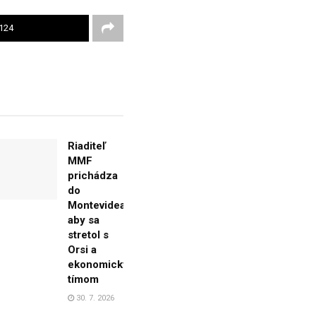
124
Riaditeľ
MMF
prichádza
do
Montevidea,
aby sa
stretol s
Orsi a
ekonomickým
tímom
30. 7. 2026