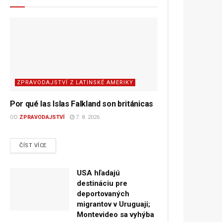
ZPRAVODAJSTVÍ Z LATINSKÉ AMERIKY
Por qué las Islas Falkland son británicas
OD
ZPRAVODAJSTVÍ
7. 8. 2026
DETAILS
ČÍST VÍCE
USA hľadajú
destináciu pre
deportovaných
migrantov v Uruguaji;
Montevideo sa vyhýba