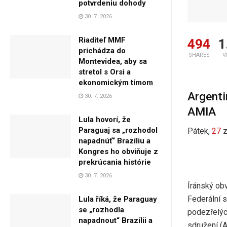
potvrdeniu dohody
30. 7. 2026
Riaditeľ MMF
494
1
prichádza do
SHARES
V
Montevidea, aby sa
stretol s Orsi a
ekonomickým tímom
Argenti
30. 7. 2026
AMIA
Lula hovorí, že
Paraguaj sa „rozhodol
Pátek,
27
napadnúť“ Brazíliu a
Kongres ho obviňuje z
prekrúcania histórie
30. 7. 2026
Íránský ob
Federální 
Lula říká, že Paraguay
se „rozhodla
podezřelýc
napadnout“ Brazílii a
sdružení (