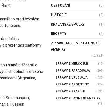
v Římě.
CESTOVÁNÍ
(5)
HISTORIE
(2)
 namířeno proti bývalým
KRAJANSKÉ SPOLKY
(1)
ou Teheránu.
RECEPTY
(2)
o úsudcích v
ZPRAVODAJSTVÍ Z LATINSKÉ
y a prezentaci platformy
AMERIKY
(2 321)
SPRÁVY Z MERCOSUR
(15)
jsou nutné a žádosti o
SPRÁVY Z PARAGUAJA
(299)
vyšších oblastí íránského
 hranicemi (Argentina,
SPRÁVY Z URUGUAJA
(435)
ZPRÁVY Z ARGENTINY
(924)
ZPRÁVY Z BRAZÍLIE
(630)
Hadi Soleimanpour,
ZPRÁVY Z LATINSKÉ AMERIKY
(18)
man a Hussein