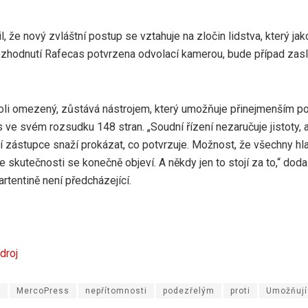
l, že nový zvláštní postup se vztahuje na zločin lidstva, který ja
ozhodnutí Rafecas potvrzena odvolací kamerou, bude případ zas
.
koli omezený, zůstává nástrojem, který umožňuje přinejmenším po
 ve svém rozsudku 148 stran. „Soudní řízení nezaručuje jistoty, a
í zástupce snaží prokázat, co potvrzuje. Možnost, že všechny hl
 skutečnosti se konečně objeví. A někdy jen to stojí za to,“ doda
 artentině není předcházející.
droj
A
MercoPress
nepřítomnosti
podezřelým
proti
Umožňují