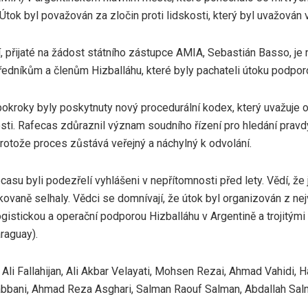
Útok byl považován za zločin proti lidskosti, který byl uvažován 
, přijaté na žádost státního zástupce AMIA, Sebastián Basso, je
ředníkům a členům Hizballáhu, které byly pachateli útoku podpor
pokroky byly poskytnuty nový procedurální kodex, který uvažuje 
sti. Rafecas zdůraznil význam soudního řízení pro hledání pravd
protože proces zůstává veřejný a náchylný k odvolání.
asu byli podezřelí vyhlášeni v nepřítomnosti před lety. Vědí, že 
ovaně selhaly. Vědci se domnívají, že útok byl organizován z nej
ogistickou a operační podporou Hizballáhu v Argentině a trojitými
araguay).
Ali Fallahijan, Ali Akbar Velayati, Mohsen Rezai, Ahmad Vahidi, 
bani, Ahmad Reza Asghari, Salman Raouf Salman, Abdallah Sal
.