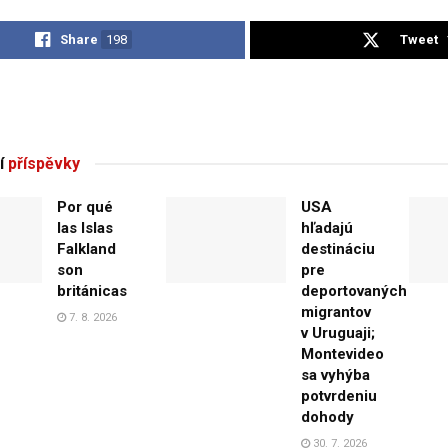
Share
198
Tweet
í
příspěvky
Por qué
USA
las Islas
hľadajú
Falkland
destináciu
son
pre
británicas
deportovaných
migrantov
7. 8. 2026
v Uruguaji;
Montevideo
sa vyhýba
potvrdeniu
dohody
30. 7. 2026