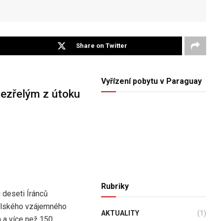
Share on Twitter
Vyřízení pobytu v Paraguay
dezřelým z útoku
Rubriky
 deseti Íránců
aelského vzájemného
AKTUALITY
(1)
 a více než 150