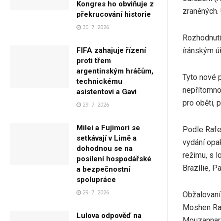
Kongres ho obviňuje z
zraněných. 
překrucování historie
30. 7. 2026
Rozhodnutí
íránským ú
FIFA zahajuje řízení
proti třem
argentinským hráčům,
Tyto nové 
technickému
nepřítomno
asistentovi a Gavi
pro oběti, 
29. 7. 2026
Milei a Fujimori se
Podle Rafec
setkávají v Limě a
vydání opak
dohodnou se na
režimu, s l
posílení hospodářské
Brazílie, P
a bezpečnostní
spolupráce
29. 7. 2026
Obžalovaní 
Moshen Rab
Lulova odpověď na
Mouzannar