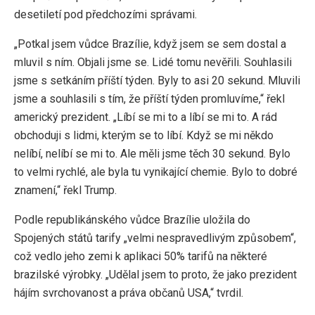
desetiletí pod předchozími správami.
„Potkal jsem vůdce Brazílie, když jsem se sem dostal a
mluvil s ním. Objali jsme se. Lidé tomu nevěřili. Souhlasili
jsme s setkáním příští týden. Byly to asi 20 sekund. Mluvili
jsme a souhlasili s tím, že příští týden promluvíme,“ řekl
americký prezident. „Líbí se mi to a líbí se mi to. A rád
obchoduji s lidmi, kterým se to líbí. Když se mi někdo
nelíbí, nelíbí se mi to. Ale měli jsme těch 30 sekund. Bylo
to velmi rychlé, ale byla tu vynikající chemie. Bylo to dobré
znamení,“ řekl Trump.
Podle republikánského vůdce Brazílie uložila do
Spojených států tarify „velmi nespravedlivým způsobem“,
což vedlo jeho zemi k aplikaci 50% tarifů na některé
brazilské výrobky. „Udělal jsem to proto, že jako prezident
hájím svrchovanost a práva občanů USA,“ tvrdil.