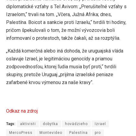
diplomatické vzťahy s Tel Avivom: „Prerušiteľné vzťahy s
Izraelom,“ trvali na tom. „Včera, Južná Afrika; dnes,
Palestína. Boicot a sankcie proti Izraelu,“ tvrdili tri hodiny,
pričom špekulovali o tom, že možní vývozcovia boli
informovaní o protestoch, takže čakali, až sa rozptýlia.
„Každá komerčná alebo iná dohoda, že uruguajská vláda
oslavuje Izrael, je legitimáciou genocídy a priamou
zodpovednosťou, ktorej ľudia musia byť proti,“ tvrdili
skupiny, pretože Uruguaj „prijíma izraelské peniaze
zafarbené krvou výmenou za naše kravy“.
Odkaz na zdroj
Tags:
aktivisti
dobytka
hovädzieho
Izrael
MercoPress
Montevideo
Palestína
pro