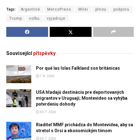
Tags:
Argentině
MercoPress
Milei
plnou
podporu
Trump
volbu
vyjadruje
Související
příspěvky
Por qué las Islas Falkland son británicas
7. 8. 2026
USA hľadajú destináciu pre deportovaných
migrantov v Uruguaji; Montevideo sa vyhýba
potvrdeniu dohody
30. 7. 2026
Riaditeľ MMF prichádza do Montevidea, aby sa
stretol s Orsi a ekonomickým tímom
30. 7. 2026