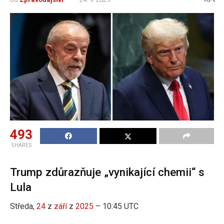
493
SHARES
Trump zdůrazňuje „vynikající chemii“ s
Lula
Středa,
24
z
září
z
2025
– 10:45 UTC