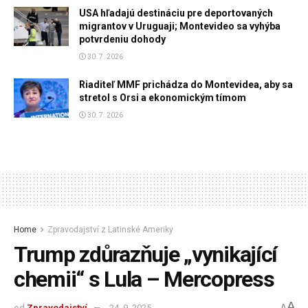
USA hľadajú destináciu pre deportovaných
migrantov v Uruguaji; Montevideo sa vyhýba
potvrdeniu dohody
30. 7. 2026
Riaditeľ MMF prichádza do Montevidea, aby sa
stretol s Orsi a ekonomickým tímom
30. 7. 2026
Home
Zpravodajství z Latinské Ameriky
Trump zdůrazňuje „vynikající
chemii“ s Lula – Mercopress
A
od
Zpravodajství
24. 9. 2025
A