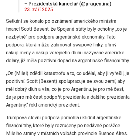
– Prezidentská kancelář (@pragentina)
23. září 2025
Setkání se konalo po oznámení amerického ministra
financí Scott Besent, že Spojené státy byly ochotny „co je
nezbytné“ pro podporu argentinské ekonomiky. Tato
podpora, která může zahrnovat swapové linky, přímý
nákup měny a nákup veřejného dluhu nazývané americké
dolary, již měla pozitivní dopad na argentinské finanční trhy.
„On (Milei) zdědil katastrofu a to, co udělal, aby ji vyřešil, je
pozitivní. Scott (Besent) spolupracuje se svou zemí, aby
měl dobrý dluh a vše, co je pro Argentinu, je pro mě čest,
že je pro mě čest podpořit prezidenta a dalšího prezidenta
Argentiny,“ řekl americký prezident.
Trumpova slovní podpora pomohla uklidnit argentinské
finanční trhy, které byly rozrušeny po nedávné porážce
Mileiho strany v místních volbách provincie Buenos Aires.