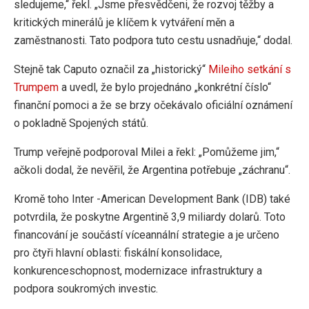
sledujeme,“ řekl. „Jsme přesvědčeni, že rozvoj těžby a
kritických minerálů je klíčem k vytváření měn a
zaměstnanosti. Tato podpora tuto cestu usnadňuje,“ dodal.
Stejně tak Caputo označil za „historický“
Mileiho setkání s
Trumpem
a uvedl, že bylo projednáno „konkrétní číslo“
finanční pomoci a že se brzy očekávalo oficiální oznámení
o pokladně Spojených států.
Trump veřejně podporoval Milei a řekl: „Pomůžeme jim,“
ačkoli dodal, že nevěřil, že Argentina potřebuje „záchranu“.
Kromě toho Inter -American Development Bank (IDB) také
potvrdila, že poskytne Argentině 3,9 miliardy dolarů. Toto
financování je součástí víceannální strategie a je určeno
pro čtyři hlavní oblasti: fiskální konsolidace,
konkurenceschopnost, modernizace infrastruktury a
podpora soukromých investic.