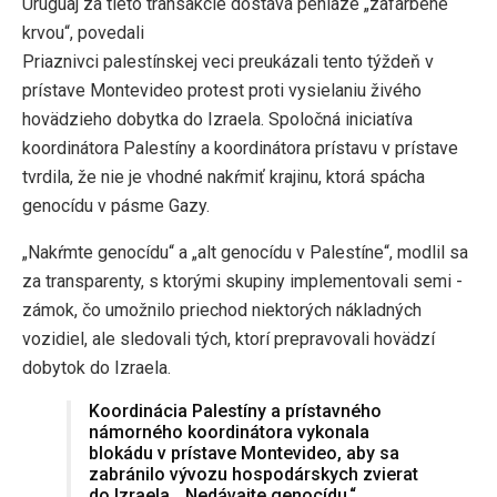
Uruguaj za tieto transakcie dostáva peniaze „zafarbené
krvou“, povedali
Priaznivci palestínskej veci preukázali tento týždeň v
prístave Montevideo protest proti vysielaniu živého
hovädzieho dobytka do Izraela. Spoločná iniciatíva
koordinátora Palestíny a koordinátora prístavu v prístave
tvrdila, že nie je vhodné nakŕmiť krajinu, ktorá spácha
genocídu v pásme Gazy.
„Nakŕmte genocídu“ a „alt genocídu v Palestíne“, modlil sa
za transparenty, s ktorými skupiny implementovali semi -
zámok, čo umožnilo priechod niektorých nákladných
vozidiel, ale sledovali tých, ktorí prepravovali hovädzí
dobytok do Izraela.
Koordinácia Palestíny a prístavného
námorného koordinátora vykonala
blokádu v prístave Montevideo, aby sa
zabránilo vývozu hospodárskych zvierat
do Izraela. „Nedávajte genocídu.“