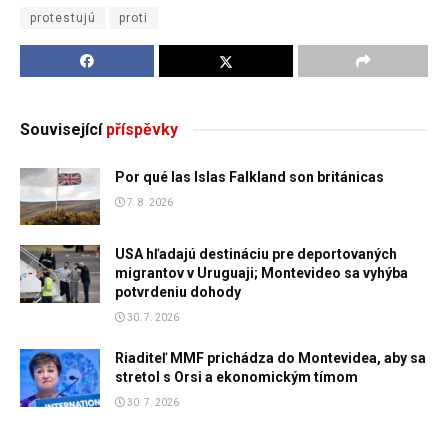
protestujú
proti
Související
příspěvky
Por qué las Islas Falkland son británicas
7. 8. 2026
USA hľadajú destináciu pre deportovaných
migrantov v Uruguaji; Montevideo sa vyhýba
potvrdeniu dohody
30. 7. 2026
Riaditeľ MMF prichádza do Montevidea, aby sa
stretol s Orsi a ekonomickým tímom
30. 7. 2026