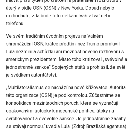
mluvit příští týden po krátkém a přátelském rozhovoru v
úterý v sídle OSN (OSN) v New Yorku. Dosud nebylo
rozhodnuto, zda bude toto setkání tváří v tvář nebo
telefonu.
Ve svém tradičním úvodním projevu na Valném
shromáždění OSN, krátce předtím, než Trump promluvil,
Lula nezmínila schůzku ani možnost nového rozhovoru s
americkým prezidentem. Místo toho kritizoval „svévolné a
jednostranné sankce“ Spojených států a prohlásil, že svět
je svědkem autoritářství.
„Multilateralismus se nachází na nové křižovatce. Autorita
této organizace (OSN) je pod kontrolou. Zúčastníme se
konsolidace mezinárodních poruch, které se vyznačují
opakovanými ústupky k mocenské politice, útoky na
svrchovanost a svévolné sankce. Je jednostranné zásahy
se stávají normou,“ uvedla Lula. (Zdroj: Brazilská agentura)