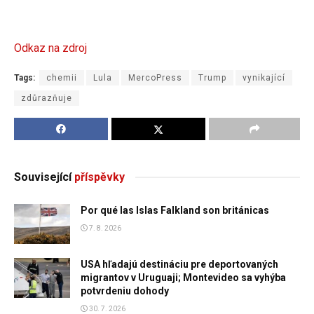
Odkaz na zdroj
Tags:
chemii
Lula
MercoPress
Trump
vynikající
zdůrazňuje
Související
příspěvky
Por qué las Islas Falkland son británicas
7. 8. 2026
USA hľadajú destináciu pre deportovaných
migrantov v Uruguaji; Montevideo sa vyhýba
potvrdeniu dohody
30. 7. 2026