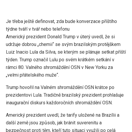
Je třeba ještě definovat, zda bude konverzace příštího
týdne tváří v tvář nebo telefonu
Americký prezident Donald Trump v úterý uvedl, že si
udržuje dobrou „chemii“ se svým brazilským protějškem
Luiz Inacio Lula da Silva, se kterým se plánuje setkat příští
týden. Trump označil Lulu po svém krátkém setkání v
rámci 80. Valného shromáždění OSN v New Yorku za
„velmi přátelského muže“.
Trump hovořil na Valném shromáždění OSN krátce po
prezidentovi Lula. Tradičně brazilský prezident prohlašuje
inaugurační diskurs každoročních shromáždění OSN.
Americký prezident uvedl, že tarify uložené na Brazílii a
další země jsou způsob, jak bránit suverenitu a
bezpečnost proti těm, kteří tuto situaci využili po celá