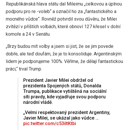
Republikánská hlava státu dal Mileimu „celkovou a úplnou
podporu pro re -voleb“ a označil ho za „fantastického a
mocného vůdce“. Rovněž potvrdil svou důvěru, že Milei
zvítězí v příštích volbách, které obnoví 127 křesel v dolní
komoře a 24 v Senátu.
„Brzy budou mít volby a jsem si jist, že se jim povede
dobře, ale teď doufám, že je to konsoliduje. Argentinským
lidem je podporujeme 100%. Věříme, že dělají fantastickou
práci,“ trval Trump.
Prezident Javier Milei obdržel od
prezidenta Spojených států, Donalda
Trumpa, publikace vytištěná na sociální
síti pravdy, kde vyjadřuje svou podporu
národní vládě.
„Velmi respektovaný prezident Argentiny,
Javier Milei, se ukázal jako vůdce …
pic.twitter.com/c53iltKtbi