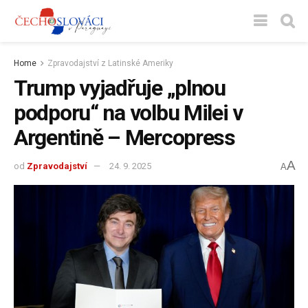
Home
Zpravodajství z Latinské Ameriky
Trump vyjadřuje „plnou
podporu“ na volbu Milei v
Argentině – Mercopress
A
od
Zpravodajství
24. 9. 2025
A