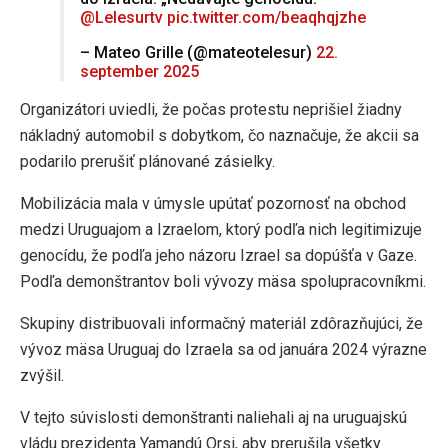
@Lelesurtv
pic.twitter.com/beaqhqjzhe
– Mateo Grille (@mateotelesur)
22.
september 2025
Organizátori uviedli, že počas protestu neprišiel žiadny
nákladný automobil s dobytkom, čo naznačuje, že akcii sa
podarilo prerušiť plánované zásielky.
Mobilizácia mala v úmysle upútať pozornosť na obchod
medzi Uruguajom a Izraelom, ktorý podľa nich legitimizuje
genocídu, že podľa jeho názoru Izrael sa dopúšťa v Gaze.
Podľa demonštrantov boli vývozy mäsa spolupracovníkmi.
Skupiny distribuovali informačný materiál zdôrazňujúci, že
vývoz mäsa Uruguaj do Izraela sa od januára 2024 výrazne
zvýšil.
V tejto súvislosti demonštranti naliehali aj na uruguajskú
vládu prezidenta Yamandú Orsi, aby prerušila všetky