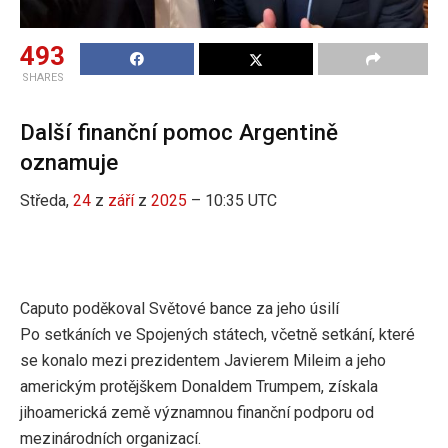
493
SHARES
Další finanční pomoc Argentině
oznamuje
Středa,
24
z
září
z
2025
– 10:35 UTC
Caputo poděkoval Světové bance za jeho úsilí
Po setkáních ve Spojených státech, včetně setkání, které
se konalo mezi prezidentem Javierem Mileim a jeho
americkým protějškem Donaldem Trumpem, získala
jihoamerická země významnou finanční podporu od
mezinárodních organizací.