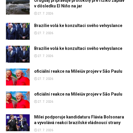
Uruguaj pripravuje protokoly pre riziko záplav
v dôsledku El Niño na jar
27. 7. 2026
Brazílie volá ke konzultaci svého velvyslance
27. 7. 2026
Brazílie volá ke konzultaci svého velvyslance
27. 7. 2026
oficiální reakce na Mileiův projev v São Paulu
27. 7. 2026
oficiální reakce na Mileiův projev v São Paulu
27. 7. 2026
Milei podporuje kandidaturu Flávia Bolsonara
a vyvolává reakci brazilské vládnoucí strany
27. 7. 2026