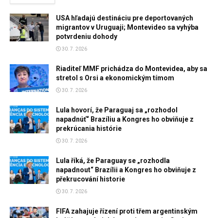
USA hľadajú destináciu pre deportovaných
migrantov v Uruguaji; Montevideo sa vyhýba
potvrdeniu dohody
30. 7. 2026
Riaditeľ MMF prichádza do Montevidea, aby sa
stretol s Orsi a ekonomickým tímom
30. 7. 2026
Lula hovorí, že Paraguaj sa „rozhodol
napadnúť“ Brazíliu a Kongres ho obviňuje z
prekrúcania histórie
30. 7. 2026
Lula říká, že Paraguay se „rozhodla
napadnout“ Brazílii a Kongres ho obviňuje z
překrucování historie
30. 7. 2026
FIFA zahajuje řízení proti třem argentinským