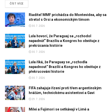
DETAILS
ČÍST VÍCE
Riaditeľ MMF prichádza do Montevidea, aby sa
stretol s Orsi a ekonomickým tímom
30. 7. 2026
Lula hovorí, že Paraguaj sa „rozhodol
napadnúť“ Brazíliu a Kongres ho obviňuje z
prekrúcania histórie
30. 7. 2026
Lula říká, že Paraguay se „rozhodla
napadnout“ Brazílii a Kongres ho obviňuje z
překrucování historie
30. 7. 2026
FIFA zahajuje řízení proti třem argentinským
hráčům, technickému asistentovi a Gavi
29. 7. 2026
Milei a Fujimori se setkávají v Limě a