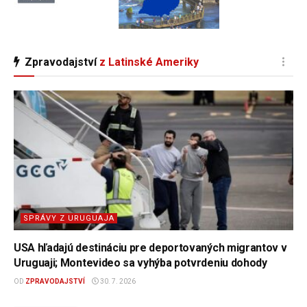
Zpravodajství
z Latinské Ameriky
SPRÁVY Z URUGUAJA
USA hľadajú destináciu pre deportovaných migrantov v
Uruguaji; Montevideo sa vyhýba potvrdeniu dohody
OD
ZPRAVODAJSTVÍ
30. 7. 2026