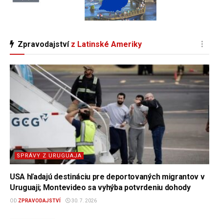
Zpravodajství
z Latinské Ameriky
SPRÁVY Z URUGUAJA
USA hľadajú destináciu pre deportovaných migrantov v
Uruguaji; Montevideo sa vyhýba potvrdeniu dohody
OD
ZPRAVODAJSTVÍ
30. 7. 2026