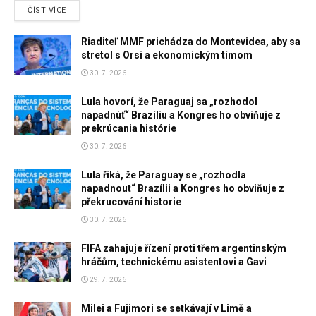
DETAILS
ČÍST VÍCE
Riaditeľ MMF prichádza do Montevidea, aby sa
stretol s Orsi a ekonomickým tímom
30. 7. 2026
Lula hovorí, že Paraguaj sa „rozhodol
napadnúť“ Brazíliu a Kongres ho obviňuje z
prekrúcania histórie
30. 7. 2026
Lula říká, že Paraguay se „rozhodla
napadnout“ Brazílii a Kongres ho obviňuje z
překrucování historie
30. 7. 2026
FIFA zahajuje řízení proti třem argentinským
hráčům, technickému asistentovi a Gavi
29. 7. 2026
Milei a Fujimori se setkávají v Limě a