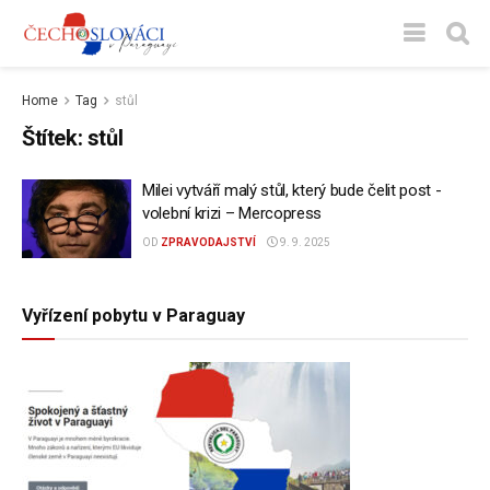
Home
Tag
stůl
Štítek:
stůl
Milei vytváří malý stůl, který bude čelit post -
volební krizi – Mercopress
OD
ZPRAVODAJSTVÍ
9. 9. 2025
Vyřízení pobytu v Paraguay