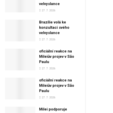
velvyslance
27. 7. 2026
Brazílie volá ke
konzultaci svého
velvyslance
27. 7. 2026
oficiální reakce na
Mileiův projev v São
Paulu
27. 7. 2026
oficiální reakce na
Mileiův projev v São
Paulu
27. 7. 2026
Milei podporuje