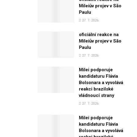
Mileiův projev v São
Paulu
27. 7. 2026
oficiální reakce na
Mileiův projev v São
Paulu
27. 7. 2026
Milei podporuje
kandidaturu Flávia
Bolsonara a vyvolává
reakci brazilské
vládnoucí strany
27. 7. 2026
Milei podporuje
kandidaturu Flávia
Bolsonara a vyvolává