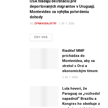
USA hľadajú destináciu pre
deportovaných migrantov v Uruguaji;
Montevideo sa vyhýba potvrdeniu
dohody
OD
ZPRAVODAJSTVÍ
30. 7. 2026
DETAILS
ČÍST VÍCE
Riaditeľ MMF
prichádza do
Montevidea, aby sa
stretol s Orsi a
ekonomickým tímom
30. 7. 2026
Lula hovorí, že
Paraguaj sa „rozhodol
napadnúť“ Brazíliu a
Kongres ho obviňuje z