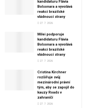
kandidaturu Flávia
Bolsonara a vyvolává
reakci brazilské
vládnoucí strany
27. 7. 2026
Milei podporuje
kandidaturu Flávia
Bolsonara a vyvolává
reakci brazilské
vládnoucí strany
27. 7. 2026
Cristina Kirchner
rozšiřuje svůj
mezinárodní právní
tým, aby se zapojil do
kauzy Roads v
zahraničí
27. 7. 2026