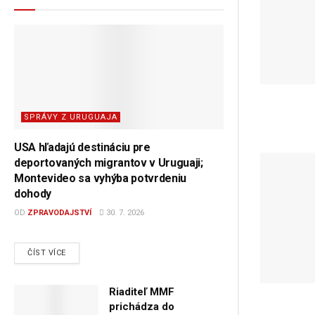
SPRÁVY Z URUGUAJA
USA hľadajú destináciu pre
deportovaných migrantov v Uruguaji;
Montevideo sa vyhýba potvrdeniu
dohody
OD
ZPRAVODAJSTVÍ
30. 7. 2026
DETAILS
ČÍST VÍCE
Riaditeľ MMF
prichádza do