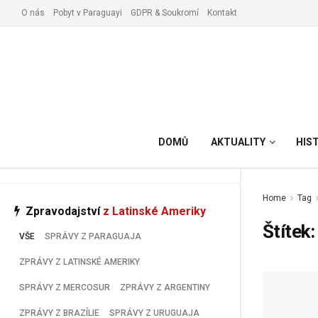
O nás
Pobyt v Paraguayi
GDPR & Soukromí
Kontakt
Vyřízení pobytu v Paraguay
DOMŮ
AKTUALITY
HIS
Home
Tag
Zpravodajství
z Latinské Ameriky
Štítek
VŠE
SPRÁVY Z PARAGUAJA
ZPRÁVY Z LATINSKÉ AMERIKY
SPRÁVY Z MERCOSUR
ZPRÁVY Z ARGENTINY
ZPRÁVY Z BRAZÍLIE
SPRÁVY Z URUGUAJA