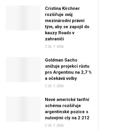
Cristina Kirchner
rozšiřuje svůj
mezinárodní právní
tým, aby se zapojil do
kauzy Roads v
zahraničí
26. 7. 2026
Goldman Sachs
snižuje projekci růstu
pro Argentinu na 2,7 %
a očekává volby
25. 7. 2026
Nové americké tarifní
schéma rozšiřuje
argentinské pozice s
nulovými cly na 2 212
25. 7. 2026