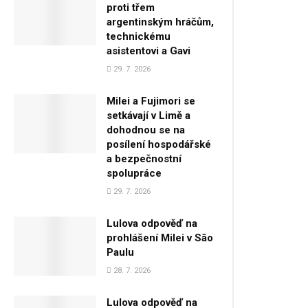
proti třem
argentinským hráčům,
technickému
asistentovi a Gavi
29. 7. 2026
Milei a Fujimori se
setkávají v Limě a
dohodnou se na
posílení hospodářské
a bezpečnostní
spolupráce
29. 7. 2026
Lulova odpověď na
prohlášení Milei v São
Paulu
28. 7. 2026
Lulova odpověď na