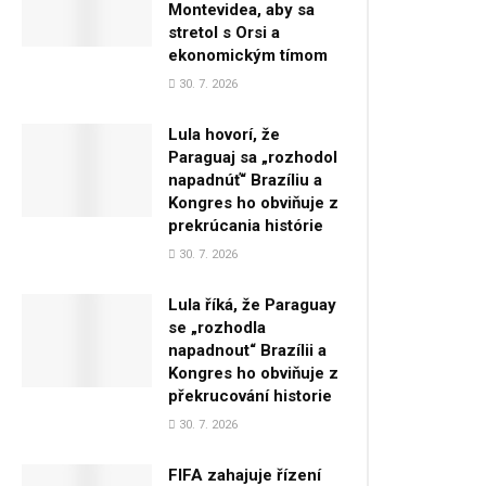
Montevidea, aby sa
stretol s Orsi a
ekonomickým tímom
30. 7. 2026
Lula hovorí, že
Paraguaj sa „rozhodol
napadnúť“ Brazíliu a
Kongres ho obviňuje z
prekrúcania histórie
30. 7. 2026
Lula říká, že Paraguay
se „rozhodla
napadnout“ Brazílii a
Kongres ho obviňuje z
překrucování historie
30. 7. 2026
FIFA zahajuje řízení