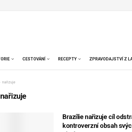
TORIE
CESTOVÁNÍ
RECEPTY
ZPRAVODAJSTVÍ Z L
nařizuje
:
nařizuje
Brazílie nařizuje cíl odstr
kontroverzní obsah svý