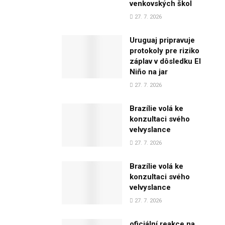
venkovských škol
27. 7. 2026
Uruguaj pripravuje
protokoly pre riziko
záplav v dôsledku El
Niño na jar
27. 7. 2026
Brazílie volá ke
konzultaci svého
velvyslance
27. 7. 2026
Brazílie volá ke
konzultaci svého
velvyslance
27. 7. 2026
oficiální reakce na