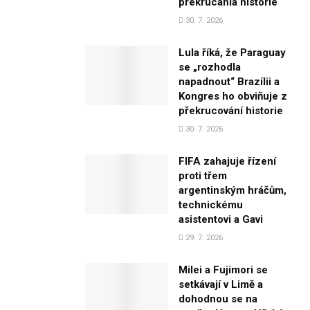
prekrúcania histórie
30. 7. 2026
Lula říká, že Paraguay
se „rozhodla
napadnout“ Brazílii a
Kongres ho obviňuje z
překrucování historie
30. 7. 2026
FIFA zahajuje řízení
proti třem
argentinským hráčům,
technickému
asistentovi a Gavi
29. 7. 2026
Milei a Fujimori se
setkávají v Limě a
dohodnou se na