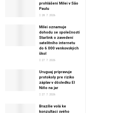
prohlášení Milei v São
Paulu
28. 7. 2026
Milei oznamuje
dohodu se společností
Starlink o zavedení
satelitního internetu
do 6 000 venkovských
škol
27. 7. 2026
Uruguaj pripravuje
protokoly pre riziko
záplav v dôsledku El
Niño na jar
27. 7. 2026
Brazílie volá ke
konzultaci svého