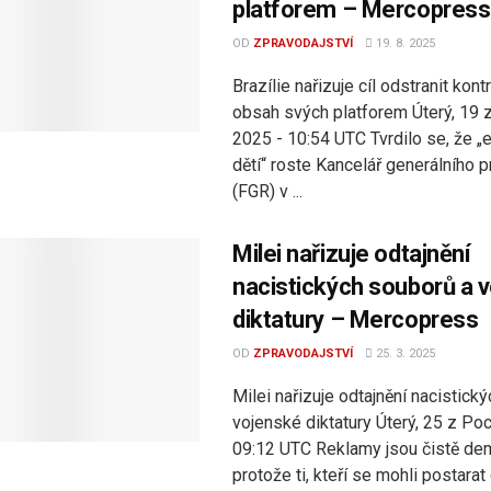
platforem – Mercopress
OD
ZPRAVODAJSTVÍ
19. 8. 2025
Brazílie nařizuje cíl odstranit kont
obsah svých platforem Úterý, 19 
2025 - 10:54 UTC Tvrdilo se, že „
dětí“ roste Kancelář generálního p
(FGR) v ...
Milei nařizuje odtajnění
nacistických souborů a 
diktatury – Mercopress
OD
ZPRAVODAJSTVÍ
25. 3. 2025
Milei nařizuje odtajnění nacistick
vojenské diktatury Úterý, 25 z Po
09:12 UTC Reklamy jsou čistě de
protože ti, kteří se mohli postarat o