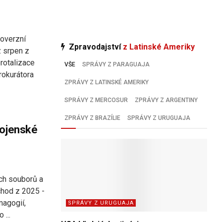
roverzní
Zpravodajství
z Latinské Ameriky
z srpen z
erotalizace
VŠE
SPRÁVY Z PARAGUAJA
rokurátora
ZPRÁVY Z LATINSKÉ AMERIKY
SPRÁVY Z MERCOSUR
ZPRÁVY Z ARGENTINY
ZPRÁVY Z BRAZÍLIE
SPRÁVY Z URUGUAJA
vojenské
ých souborů a
chod z 2025 -
magogií,
SPRÁVY Z URUGUAJA
 ...