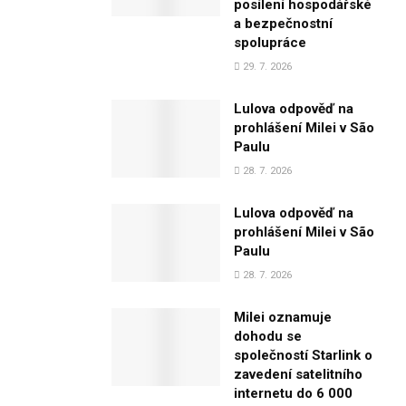
posílení hospodářské
a bezpečnostní
spolupráce
29. 7. 2026
Lulova odpověď na
prohlášení Milei v São
Paulu
28. 7. 2026
Lulova odpověď na
prohlášení Milei v São
Paulu
28. 7. 2026
Milei oznamuje
dohodu se
společností Starlink o
zavedení satelitního
internetu do 6 000