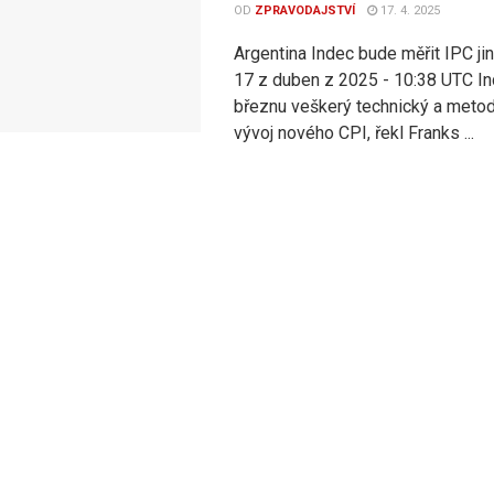
OD
ZPRAVODAJSTVÍ
17. 4. 2025
Argentina Indec bude měřit IPC jin
17 z duben z 2025 - 10:38 UTC In
březnu veškerý technický a meto
vývoj nového CPI, řekl Franks ...