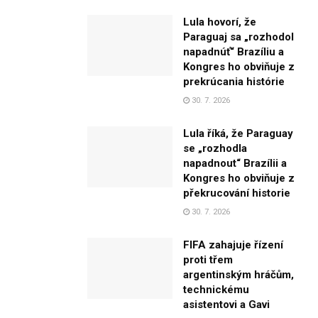
Lula hovorí, že
Paraguaj sa „rozhodol
napadnúť“ Brazíliu a
Kongres ho obviňuje z
prekrúcania histórie
30. 7. 2026
Lula říká, že Paraguay
se „rozhodla
napadnout“ Brazílii a
Kongres ho obviňuje z
překrucování historie
30. 7. 2026
FIFA zahajuje řízení
proti třem
argentinským hráčům,
technickému
asistentovi a Gavi