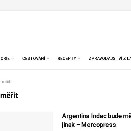
TORIE
CESTOVÁNÍ
RECEPTY
ZPRAVODAJSTVÍ Z L
měřit
:
měřit
Argentina Indec bude mě
jinak – Mercopress