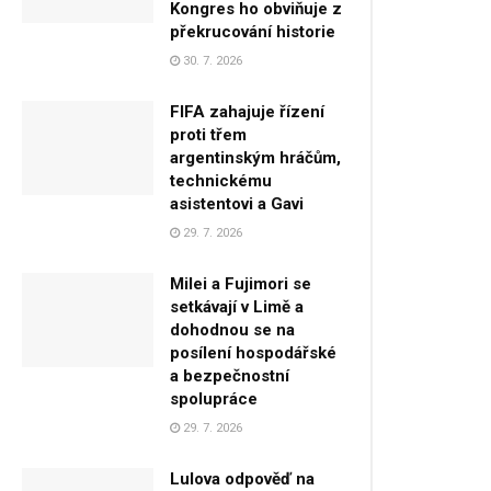
Kongres ho obviňuje z
překrucování historie
30. 7. 2026
FIFA zahajuje řízení
proti třem
argentinským hráčům,
technickému
asistentovi a Gavi
29. 7. 2026
Milei a Fujimori se
setkávají v Limě a
dohodnou se na
posílení hospodářské
a bezpečnostní
spolupráce
29. 7. 2026
Lulova odpověď na