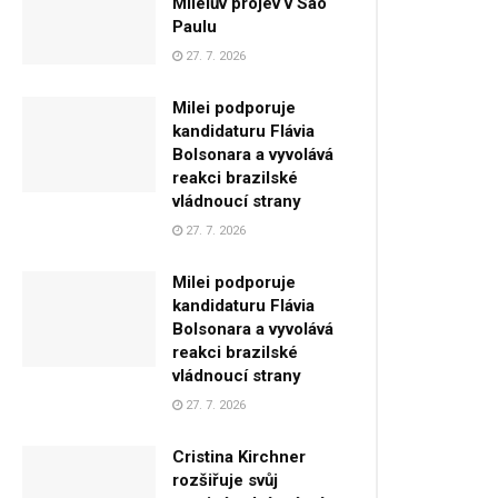
Mileiův projev v São
Paulu
27. 7. 2026
Milei podporuje
kandidaturu Flávia
Bolsonara a vyvolává
reakci brazilské
vládnoucí strany
27. 7. 2026
Milei podporuje
kandidaturu Flávia
Bolsonara a vyvolává
reakci brazilské
vládnoucí strany
27. 7. 2026
Cristina Kirchner
rozšiřuje svůj