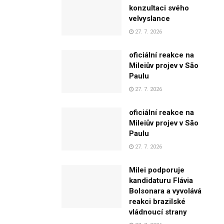
konzultaci svého
velvyslance
27. 7. 2026
oficiální reakce na
Mileiův projev v São
Paulu
27. 7. 2026
oficiální reakce na
Mileiův projev v São
Paulu
27. 7. 2026
Milei podporuje
kandidaturu Flávia
Bolsonara a vyvolává
reakci brazilské
vládnoucí strany