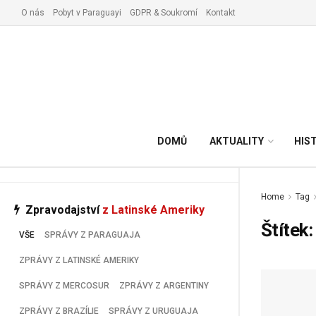
O nás
Pobyt v Paraguayi
GDPR & Soukromí
Kontakt
Vyřízení pobytu v Paraguay
DOMŮ
AKTUALITY
HIS
Home
Tag
Zpravodajství
z Latinské Ameriky
Štítek
VŠE
SPRÁVY Z PARAGUAJA
ZPRÁVY Z LATINSKÉ AMERIKY
SPRÁVY Z MERCOSUR
ZPRÁVY Z ARGENTINY
ZPRÁVY Z BRAZÍLIE
SPRÁVY Z URUGUAJA