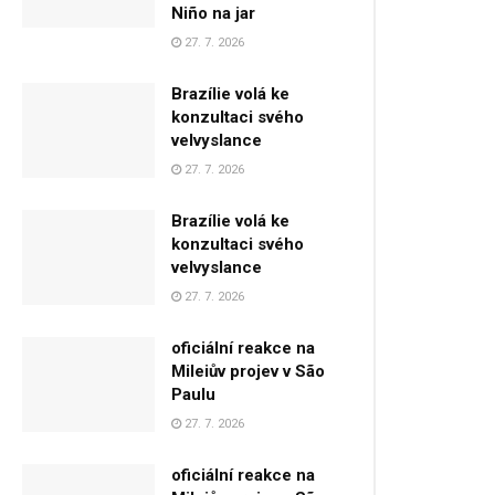
Niño na jar
27. 7. 2026
Brazílie volá ke
konzultaci svého
velvyslance
27. 7. 2026
Brazílie volá ke
konzultaci svého
velvyslance
27. 7. 2026
oficiální reakce na
Mileiův projev v São
Paulu
27. 7. 2026
oficiální reakce na