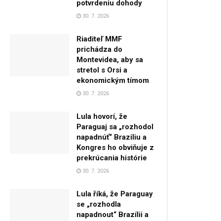
potvrdeniu dohody
30. 7. 2026
Riaditeľ MMF
prichádza do
Montevidea, aby sa
stretol s Orsi a
ekonomickým tímom
30. 7. 2026
Lula hovorí, že
Paraguaj sa „rozhodol
napadnúť“ Brazíliu a
Kongres ho obviňuje z
prekrúcania histórie
30. 7. 2026
Lula říká, že Paraguay
se „rozhodla
napadnout“ Brazílii a