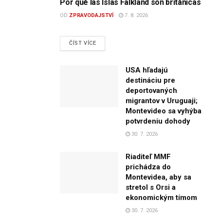
Por qué las Islas Falkland son británicas
OD
ZPRAVODAJSTVÍ
7. 8. 2026
DETAILS
ČÍST VÍCE
USA hľadajú
destináciu pre
deportovaných
migrantov v Uruguaji;
Montevideo sa vyhýba
potvrdeniu dohody
30. 7. 2026
Riaditeľ MMF
prichádza do
Montevidea, aby sa
stretol s Orsi a
ekonomickým tímom
30. 7. 2026