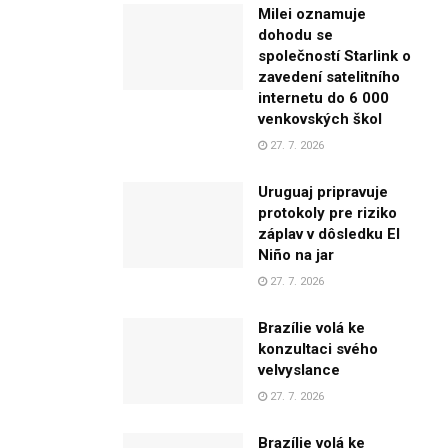
Milei oznamuje
dohodu se
společností Starlink o
zavedení satelitního
internetu do 6 000
venkovských škol
27. 7. 2026
Uruguaj pripravuje
protokoly pre riziko
záplav v dôsledku El
Niño na jar
27. 7. 2026
Brazílie volá ke
konzultaci svého
velvyslance
27. 7. 2026
Brazílie volá ke