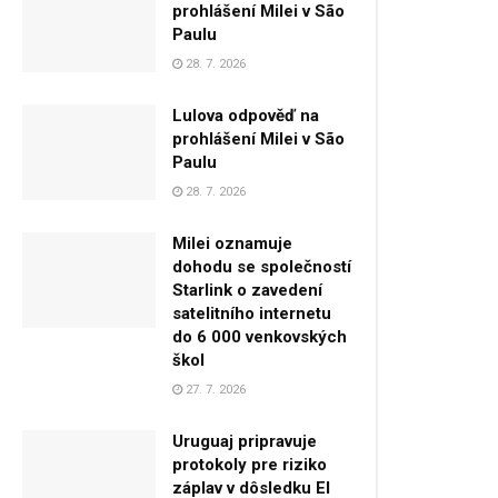
prohlášení Milei v São
Paulu
28. 7. 2026
Lulova odpověď na
prohlášení Milei v São
Paulu
28. 7. 2026
Milei oznamuje
dohodu se společností
Starlink o zavedení
satelitního internetu
do 6 000 venkovských
škol
27. 7. 2026
Uruguaj pripravuje
protokoly pre riziko
záplav v dôsledku El