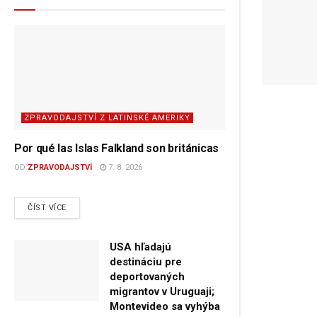
ZPRAVODAJSTVÍ Z LATINSKÉ AMERIKY
Por qué las Islas Falkland son británicas
OD
ZPRAVODAJSTVÍ
7. 8. 2026
DETAILS
ČÍST VÍCE
USA hľadajú
destináciu pre
deportovaných
migrantov v Uruguaji;
Montevideo sa vyhýba