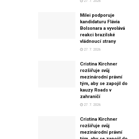
27. 7. 2026
Milei podporuje
kandidaturu Flávia
Bolsonara a vyvolává
reakci brazilské
vládnoucí strany
27. 7. 2026
Cristina Kirchner
rozšiřuje svůj
mezinárodní právní
tým, aby se zapojil do
kauzy Roads v
zahraničí
27. 7. 2026
Cristina Kirchner
rozšiřuje svůj
mezinárodní právní
tým, aby se zapojil do