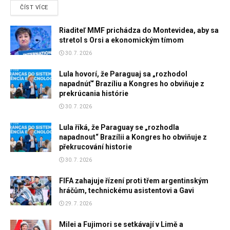
DETAILS
ČÍST VÍCE
Riaditeľ MMF prichádza do Montevidea, aby sa
stretol s Orsi a ekonomickým tímom
30. 7. 2026
Lula hovorí, že Paraguaj sa „rozhodol
napadnúť“ Brazíliu a Kongres ho obviňuje z
prekrúcania histórie
30. 7. 2026
Lula říká, že Paraguay se „rozhodla
napadnout“ Brazílii a Kongres ho obviňuje z
překrucování historie
30. 7. 2026
FIFA zahajuje řízení proti třem argentinským
hráčům, technickému asistentovi a Gavi
29. 7. 2026
Milei a Fujimori se setkávají v Limě a