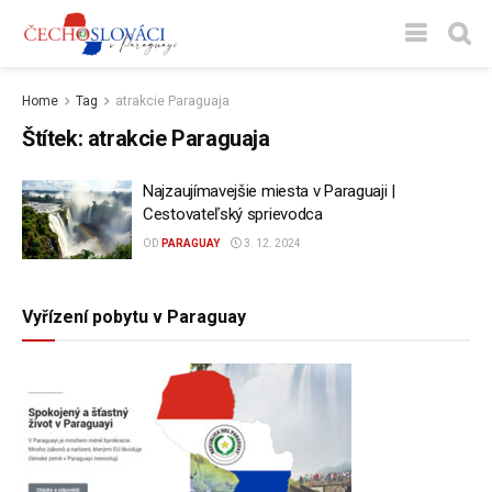
Home
Tag
atrakcie Paraguaja
Štítek:
atrakcie Paraguaja
Najzaujímavejšie miesta v Paraguaji |
Cestovateľský sprievodca
OD
PARAGUAY
3. 12. 2024
Vyřízení pobytu v Paraguay