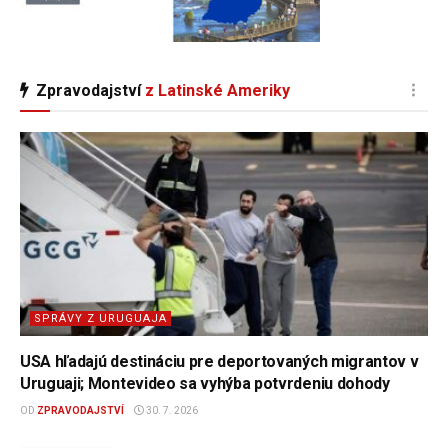
Zpravodajství
z Latinské Ameriky
SPRÁVY Z URUGUAJA
USA hľadajú destináciu pre deportovaných migrantov v
Uruguaji; Montevideo sa vyhýba potvrdeniu dohody
OD
ZPRAVODAJSTVÍ
30. 7. 2026