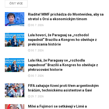
DETAILS
ČÍST VÍCE
Riaditeľ MMF prichádza do Montevidea, aby sa
stretol s Orsi a ekonomickým tímom
30. 7. 2026
Lula hovorí, že Paraguaj sa „rozhodol
napadnúť“ Brazíliu a Kongres ho obviňuje z
prekrúcania histórie
30. 7. 2026
Lula říká, že Paraguay se „rozhodla
napadnout“ Brazílii a Kongres ho obviňuje z
překrucování historie
30. 7. 2026
FIFA zahajuje řízení proti třem argentinským
hráčům, technickému asistentovi a Gavi
29. 7. 2026
Milei a Fujimori se setkávají v Limě a