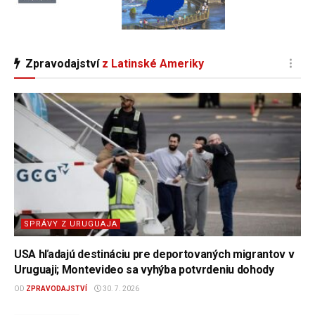
Zpravodajství
z Latinské Ameriky
SPRÁVY Z URUGUAJA
USA hľadajú destináciu pre deportovaných migrantov v
Uruguaji; Montevideo sa vyhýba potvrdeniu dohody
OD
ZPRAVODAJSTVÍ
30. 7. 2026