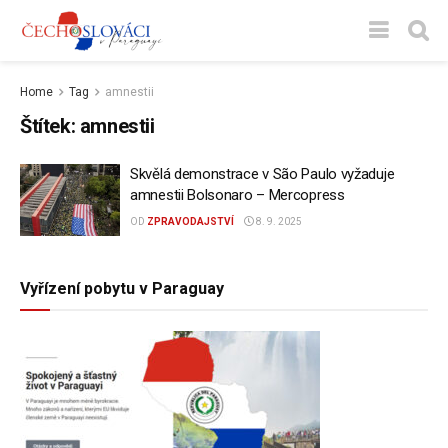
Home
Tag
amnestii
Štítek:
amnestii
Skvělá demonstrace v São Paulo vyžaduje
amnestii Bolsonaro – Mercopress
OD
ZPRAVODAJSTVÍ
8. 9. 2025
Vyřízení pobytu v Paraguay