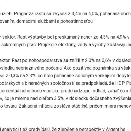
lužieb: Prognóza rastu sa zvýšila z 3,4% na 4,0%, poháňaná obc
ovaním, domácimi službami a pohostinnosťou.
 sektor: Rast výstavby bol preskúmaný nahor zo 4,3% na 4,9% v
a súkromných prác. Projekcie elektriny, vody a výroby zostávajú
ktor: Rast poľnohospodárstva sa znížil z 2,0% na 0,6% v dôsledk
ôsledku nepriaznivého počasia. Ako pozitívna poznámka sa však
ýšil z 0,3% na 2,3%, čo bolo poháňané solídnym vonkajším dopyt
dárskych a binaračných spoločností sa predpokladá, že HDP Pa
 percentuálneho bodu viac ako predchádzajúci odhad, zatiaľ čo inf
%, čo je mierne nad cieľom 3,5%, v dôsledku dočasného zvýšenia 
ho tovaru. Základná inflácia zostáva stabilná, pričom miera menov
 analytici tiež predvídajú, že zlepšenie perspektív v Argentíne 