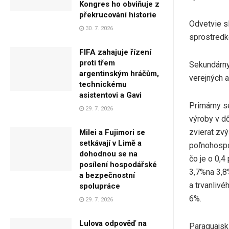
Kongres ho obviňuje z
překrucování historie
Odvetvie s
30. 7. 2026
sprostredk
FIFA zahajuje řízení
proti třem
Sekundárny
argentinským hráčům,
verejných 
technickému
asistentovi a Gavi
Primárny se
29. 7. 2026
výroby v d
zvierat zv
Milei a Fujimori se
setkávají v Limě a
poľnohospo
dohodnou se na
čo je o 0,4
posílení hospodářské
3,7%na 3,8
a bezpečnostní
a trvanlivé
spolupráce
6%.
29. 7. 2026
Lulova odpověď na
Paraguajskí