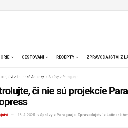
TORIE
CESTOVÁNÍ
RECEPTY
ZPRAVODAJSTVÍ Z L
odajství z Latinské Ameriky
Správy z Paraguaja
rolujte, či nie sú projekcie P
opress
jství
16. 4. 2025
v
Správy z Paraguaja
,
Zpravodajství z Latinské A