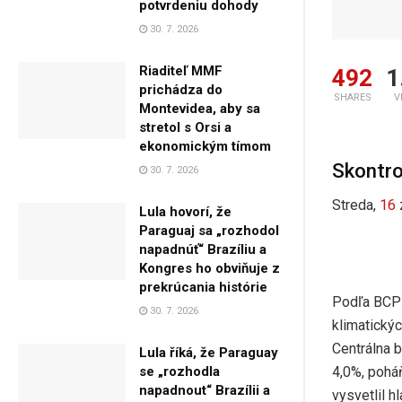
potvrdeniu dohody
30. 7. 2026
Riaditeľ MMF
492
1
prichádza do
SHARES
V
Montevidea, aby sa
stretol s Orsi a
ekonomickým tímom
Skontro
30. 7. 2026
Streda,
16
Lula hovorí, že
Paraguaj sa „rozhodol
napadnúť“ Brazíliu a
Kongres ho obviňuje z
prekrúcania histórie
Podľa BCP 
30. 7. 2026
klimatický
Centrálna 
Lula říká, že Paraguay
4,0%, pohá
se „rozhodla
napadnout“ Brazílii a
vysvetlil h