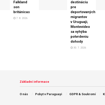
Falkland
destináciu
son
pre
británicas
deportovaných
migrantov
7. 8. 2026
v Uruguaji;
Montevideo
sa vyhýba
potvrdeniu
dohody
30. 7. 2026
Základní informace
O nás
Pobyt v Paraguayi
GDPR & Soukromí
K