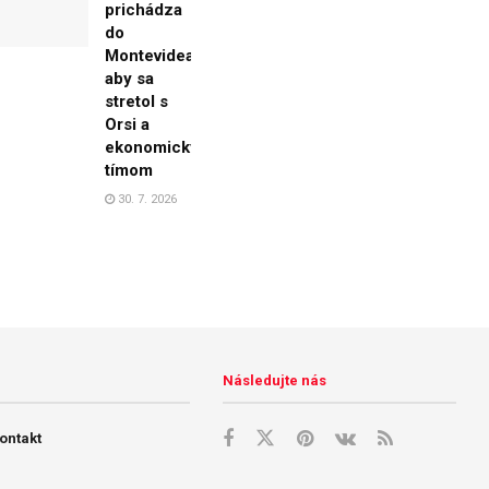
prichádza
do
Montevidea,
aby sa
stretol s
Orsi a
ekonomickým
tímom
30. 7. 2026
Následujte nás
ontakt