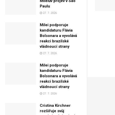
Mileiův projev v São
Paulu
27. 7. 2026
Milei podporuje
kandidaturu Flávia
Bolsonara a vyvolává
reakci brazilské
vládnoucí strany
27. 7. 2026
Milei podporuje
kandidaturu Flávia
Bolsonara a vyvolává
reakci brazilské
vládnoucí strany
27. 7. 2026
Cristina Kirchner
rozšiřuje svůj