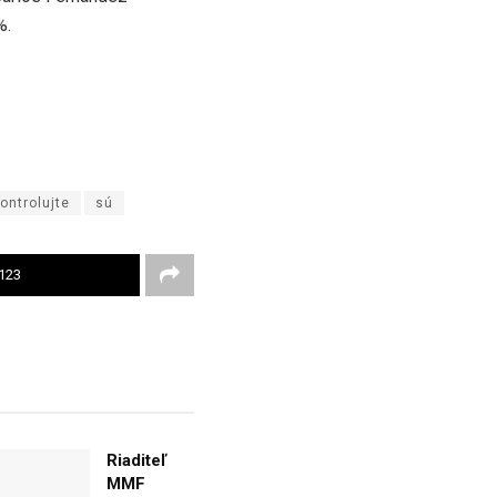
%.
ontrolujte
sú
123
Riaditeľ
MMF