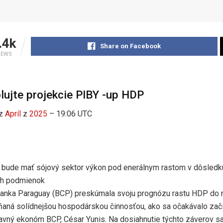
.4k
Share on Facebook
IEWS
lujte projekcie PIBY -up HDP
z
Apríl
z
2025
– 19:06 UTC
bude mať sójový sektor výkon pod enerálnym rastom v dôsledk
ch podmienok
banka Paraguay (BCP) preskúmala svoju prognózu rastu HDP do r
ňaná solídnejšou hospodárskou činnosťou, ako sa očakávalo zač
lavný ekonóm BCP, César Yunis. Na dosiahnutie týchto záverov sa 