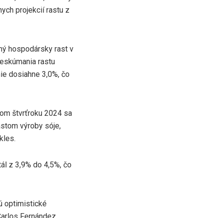
ch projekcií rastu z
ný hospodársky rast v
reskúmania rastu
ie dosiahne 3,0%, čo
om štvrťroku 2024 sa
stom výroby sóje,
kles.
ál z 3,9% do 4,5%, čo
 optimistické
 Carlos Fernández