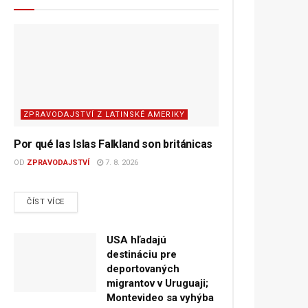
ZPRAVODAJSTVÍ Z LATINSKÉ AMERIKY
Por qué las Islas Falkland son británicas
OD
ZPRAVODAJSTVÍ
7. 8. 2026
DETAILS
ČÍST VÍCE
USA hľadajú
destináciu pre
deportovaných
migrantov v Uruguaji;
Montevideo sa vyhýba