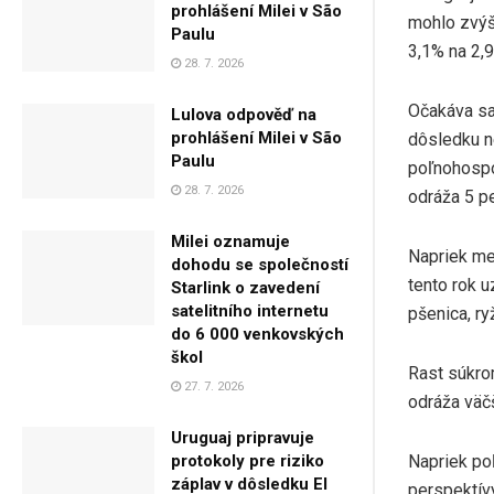
prohlášení Milei v São
mohlo zvýš
Paulu
3,1% na 2,
28. 7. 2026
Očakáva sa
Lulova odpověď na
prohlášení Milei v São
dôsledku n
Paulu
poľnohospo
28. 7. 2026
odráža 5 p
Milei oznamuje
Napriek me
dohodu se společností
tento rok 
Starlink o zavedení
satelitního internetu
pšenica, ry
do 6 000 venkovských
škol
Rast súkro
27. 7. 2026
odráža väčš
Uruguaj pripravuje
Napriek po
protokoly pre riziko
záplav v dôsledku El
perspektívy