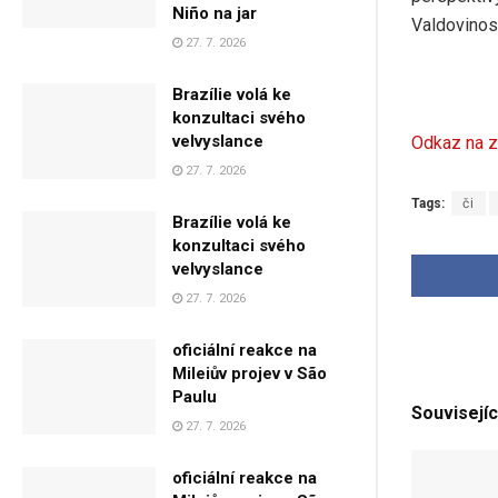
Niño na jar
Valdovinos
27. 7. 2026
Brazílie volá ke
konzultaci svého
velvyslance
Odkaz na z
27. 7. 2026
Tags:
či
Brazílie volá ke
konzultaci svého
velvyslance
27. 7. 2026
oficiální reakce na
Mileiův projev v São
Paulu
Souvisejíc
27. 7. 2026
oficiální reakce na