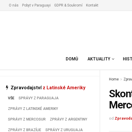
O nás
Pobyt v Paraguayi
GDPR & Soukromí
Kontakt
Vyřízení pobytu v Paraguay
DOMŮ
AKTUALITY
HIS
Home
Zprav
Zpravodajství
z Latinské Ameriky
Skont
VŠE
SPRÁVY Z PARAGUAJA
Merc
ZPRÁVY Z LATINSKÉ AMERIKY
od
Zpravoda
SPRÁVY Z MERCOSUR
ZPRÁVY Z ARGENTINY
ZPRÁVY Z BRAZÍLIE
SPRÁVY Z URUGUAJA