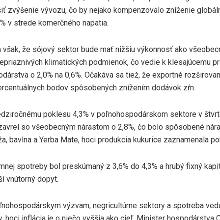
iť zvýšenie vývozu, čo by nejako kompenzovalo zníženie globálny
9% v strede komerčného napätia.
 však, že sójový sektor bude mať nižšiu výkonnosť ako všeobec
epriaznivých klimatických podmienok, čo vedie k klesajúcemu p
dárstva o 2,0% na 0,6%. Očakáva sa tiež, že exportné rozširovan
ercentuálnych bodov spôsobených znížením dodávok zŕn.
dziročnému poklesu 4,3% v poľnohospodárskom sektore v štvrt
uzavrel so všeobecným nárastom o 2,8%, čo bolo spôsobené nára
ža, bavlna a Yerba Mate, hoci produkcia kukurice zaznamenala po
mnej spotreby bol preskúmaný z 3,6% do 4,3% a hrubý fixný kapit
í vnútorný dopyt.
ľnohospodárskym výzvam, negricultúrne sektory a spotreba vedú
, hoci inflácia je o niečo vyššia ako cieľ. Minister hospodárstva