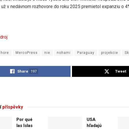
 už v nedávnom rozhovore do roku 2025 premietol expanziu o 4
droj
hore
MercoPress
nie
nohami
Paraguay
projekcie
Sk
Share
197
Tweet
í
příspěvky
Por qué
USA
las Islas
hľadajú