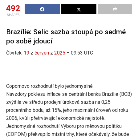
492
SHARES
Brazílie: Selic sazba stoupá po sedmé
po sobě jdoucí
Čtvrtek,
19
z
červen
z
2025
– 09:53 UTC
Copomovo rozhodnutí bylo jednomyslné
Navzdory poklesu inflace se centrální banka Brazílie (BCB)
zvýšila ve středu prodejní úroková sazba na 0,25
procentního bodu, až 15%, jeho maximální úroveň od roku
2006, kvůli přetrvávající ekonomické nejistotě.
Jednomyslné rozhodnutí Výboru pro měnovou politiku
(COPOM) překvapilo místní trhy, které očekávaly, že bude