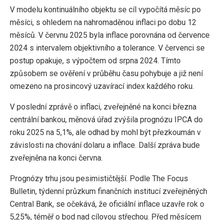
V modelu kontinuálního objektu se cíl vypočítá měsíc po
měsíci, s ohledem na nahromaděnou inflaci po dobu 12
měsíců. V červnu 2025 byla inflace porovnána od července
2024 s intervalem objektivního a tolerance. V červenci se
postup opakuje, s výpočtem od srpna 2024. Tímto
způsobem se ověření v průběhu času pohybuje a již není
omezeno na prosincový uzavírací index každého roku.
V poslední zprávě o inflaci, zveřejněné na konci března
centrální bankou, měnová úřad zvýšila prognózu IPCA do
roku 2025 na 5,1%, ale odhad by mohl být přezkoumán v
závislosti na chování dolaru a inflace. Další zpráva bude
zveřejněna na konci června.
Prognózy trhu jsou pesimističtější. Podle The Focus
Bulletin, týdenní průzkum finančních institucí zveřejněných
Central Bank, se očekává, že oficiální inflace uzavře rok o
5,25%, téměř o bod nad cílovou střechou. Před měsícem