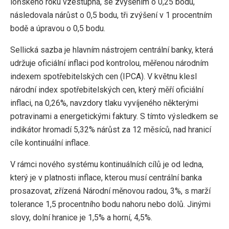
loňského roku vzestupná, se zvýšením o 0,25 bodu,
následovala nárůst o 0,5 bodu, tři zvýšení v 1 procentním
bodě a úpravou o 0,5 bodu.
Sellická sazba je hlavním nástrojem centrální banky, která
udržuje oficiální inflaci pod kontrolou, měřenou národním
indexem spotřebitelských cen (IPCA). V květnu klesl
národní index spotřebitelských cen, který měří oficiální
inflaci, na 0,26%, navzdory tlaku vyvíjeného některými
potravinami a energetickými faktury. S tímto výsledkem se
indikátor hromadí 5,32% nárůst za 12 měsíců, nad hranicí
cíle kontinuální inflace.
V rámci nového systému kontinuálních cílů je od ledna,
který je v platnosti inflace, kterou musí centrální banka
prosazovat, zřízená Národní měnovou radou, 3%, s marží
tolerance 1,5 procentního bodu nahoru nebo dolů. Jinými
slovy, dolní hranice je 1,5% a horní, 4,5%.