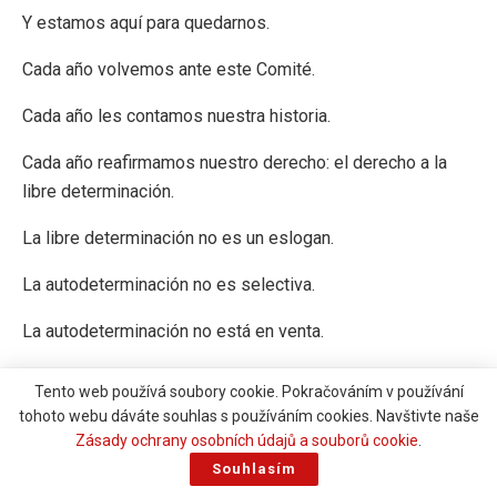
Y estamos aquí para quedarnos.
Cada año volvemos ante este Comité.
Cada año les contamos nuestra historia.
Cada año reafirmamos nuestro derecho: el derecho a la
libre determinación.
La libre determinación no es un eslogan.
La autodeterminación no es selectiva.
La autodeterminación no está en venta.
Es nuestro derecho, es nuestra voz, es nuestro futuro.
Tento web používá soubory cookie. Pokračováním v používání
tohoto webu dáváte souhlas s používáním cookies. Navštivte naše
Cuando el 99,8 % de nuestro pueblo votó en 2013 a favor
Zásady ochrany osobních údajů a souborů cookie
.
de seguir siendo un territorio de ultramar del Reino Unido,
Souhlasím
lo hizo con claridad y convicción. Con una participación del