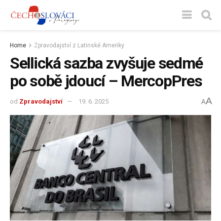
Home
Zpravodajství z Latinské Ameriky
Sellická sazba zvyšuje sedmé
po sobě jdoucí – MercopPres
A
od
Zpravodajství
19. 6. 2025
A