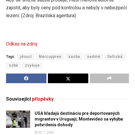
zajistit, aby byly ceny pod kontrolou a nebyly v nebezpečí
lezení. (Zdroj: Brazilská agentura)
Odkaz na zdroj
Tags:
jdoucí
Mercoppres
sazba
sedmé
Sellická
sobě
zvyšuje
Související
příspěvky
USA hľadajú destináciu pre deportovaných
migrantov v Uruguaji; Montevideo sa vyhýba
potvrdeniu dohody
30. 7. 2026