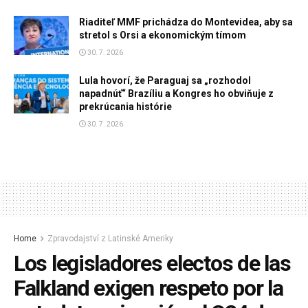
Riaditeľ MMF prichádza do Montevidea, aby sa
stretol s Orsi a ekonomickým tímom
30. 7. 2026
Lula hovorí, že Paraguaj sa „rozhodol
napadnúť“ Brazíliu a Kongres ho obviňuje z
prekrúcania histórie
30. 7. 2026
Home
Zpravodajství z Latinské Ameriky
Los legisladores electos de las
Falkland exigen respeto por la