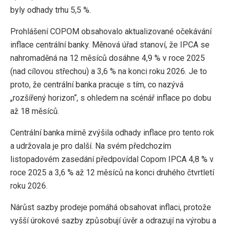
byly odhady trhu 5,5 %.
Prohlášení COPOM obsahovalo aktualizované očekávání
inflace centrální banky. Měnová úřad stanoví, že IPCA se
nahromaděná na 12 měsíců dosáhne 4,9 % v roce 2025
(nad cílovou střechou) a 3,6 % na konci roku 2026. Je to
proto, že centrální banka pracuje s tím, co nazývá
„rozšířený horizon“, s ohledem na scénář inflace po dobu
až 18 měsíců.
Centrální banka mírně zvýšila odhady inflace pro tento rok
a udržovala je pro další. Na svém předchozím
listopadovém zasedání předpovídal Copom IPCA 4,8 % v
roce 2025 a 3,6 % až 12 měsíců na konci druhého čtvrtletí
roku 2026.
Nárůst sazby prodeje pomáhá obsahovat inflaci, protože
vyšší úrokové sazby způsobují úvěr a odrazují na výrobu a