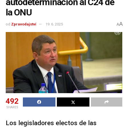
autodeterminación al C24 de
la ONU
A
od
Zpravodajství
19. 6. 2025
A
492
SHARES
Los legisladores electos de las