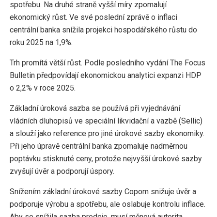
spotřebu. Na druhé straně vyšší míry zpomalují
ekonomický růst. Ve své poslední zprávě o inflaci
centrální banka snížila projekci hospodářského růstu do
roku 2025 na 1,9%.
Trh promítá větší růst. Podle posledního vydání The Focus
Bulletin předpovídají ekonomickou analytici expanzi HDP
o 2,2% v roce 2025.
Základní úroková sazba se používá při vyjednávání
vládních dluhopisů ve speciální likvidační a vazbě (Sellic)
a slouží jako reference pro jiné úrokové sazby ekonomiky.
Při jeho úpravě centrální banka zpomaluje nadměrnou
poptávku stisknuté ceny, protože nejvyšší úrokové sazby
zvyšují úvěr a podporují úspory.
Snížením základní úrokové sazby Copom snižuje úvěr a
podporuje výrobu a spotřebu, ale oslabuje kontrolu inflace.
Aby se snížila sazba prodeje, musí měnová autorita