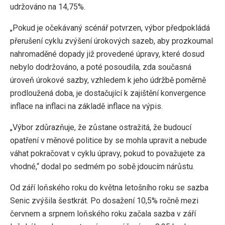
udržováno na 14,75%.
„Pokud je očekávaný scénář potvrzen, výbor předpokládá
přerušení cyklu zvýšení úrokových sazeb, aby prozkoumal
nahromaděné dopady již provedené úpravy, které dosud
nebylo dodržováno, a poté posoudila, zda současná
úroveň úrokové sazby, vzhledem k jeho údržbě poměrně
prodloužená doba, je dostačující k zajištění konvergence
inflace na inflaci na základě inflace na výpis.
„Výbor zdůrazňuje, že zůstane ostražitá, že budoucí
opatření v měnové politice by se mohla upravit a nebude
váhat pokračovat v cyklu úpravy, pokud to považujete za
vhodné,“ dodal po sedmém po sobě jdoucím nárůstu.
Od září loňského roku do května letošního roku se sazba
Senic zvýšila šestkrát. Po dosažení 10,5% ročně mezi
červnem a srpnem loňského roku začala sazba v září