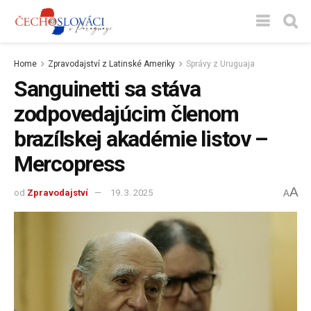
Home
Zpravodajství z Latinské Ameriky
Správy z Uruguaja
Sanguinetti sa stáva
zodpovedajúcim členom
brazílskej akadémie listov –
Mercopress
A
od
Zpravodajství
19. 3. 2025
A