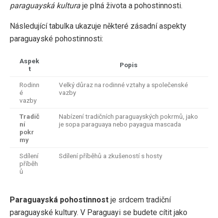
paraguayská kultura
je plná života a pohostinnosti.
Následující tabulka ukazuje některé zásadní aspekty
paraguayské pohostinnosti:
Aspek
Popis
t
Rodinn
Velký důraz na rodinné vztahy a společenské
é
vazby
vazby
Tradič
Nabízení tradičních paraguayských pokrmů, jako
ní
je sopa paraguaya nebo payagua mascada
pokr
my
Sdílení
Sdílení příběhů a zkušeností s hosty
příběh
ů
Paraguayská pohostinnost
je srdcem tradiční
paraguayské kultury. V Paraguayi se budete cítit jako