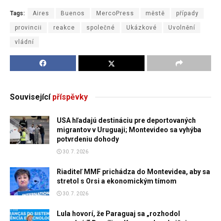
Tags:
Aires
Buenos
MercoPress
městě
případy
provincii
reakce
společné
Ukázkové
Uvolnění
vládní
Související
příspěvky
USA hľadajú destináciu pre deportovaných
migrantov v Uruguaji; Montevideo sa vyhýba
potvrdeniu dohody
30. 7. 2026
Riaditeľ MMF prichádza do Montevidea, aby sa
stretol s Orsi a ekonomickým tímom
30. 7. 2026
Lula hovorí, že Paraguaj sa „rozhodol