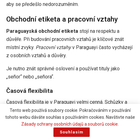
aby se předešlo nedorozuměním.
Obchodní etiketa a pracovní vztahy
Paraguayská obchodní etiketa
stojí na respektu a
důvěře. Při budování pracovních vztahů je klíčové znát
místní zvyky.
Pracovní vztahy
v Paraguayi často vycházejí
z osobních vztahů a důvěry.
Je nutno znát správné oslovení a používat tituly jako
„señor“ nebo „señora“.
Časová flexibilita
Časová flexibilita je v Paraguayi velmi cenná. Schůzky a
jednání se často odloží. Je důležité být tolerantní a
Tento web používá soubory cookie. Pokračováním v používání
tohoto webu dáváte souhlas s používáním cookies. Navštivte naše
flexibilní.
Paraguayská obchodní etiketa
vyžaduje
Zásady ochrany osobních údajů a souborů cookie
.
trpělivost a pochopení.
Souhlasím
Respektujte místní zvyky a tradice