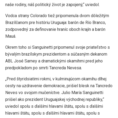
naše rodiny, náš politický život je zapojený,“ uviedol.
Vodca strany Colorado tiež pripomenula dvom dôležitým
Brazílčanom pre históriu Uruguaja: barón de Río Branco,
zodpovedný za definovanie hraníc oboch krajín a barón
Mauá.
Okrem toho si Sanguinetti pripomenul svoje priateľstvo s
bývalým brazílskym prezidentom a súčasným dekanom
ABL José Sarney a dramatickými okamihmi pred jeho
predpokladom po smrti Tancreda Nevesa.
„Pred štyridsiatimi rokmi, v kulminujúcom okamihu dlhej
cesty na uzdravenie demokracie, prišiel blesk na Tancredo
Neves vo svojom mučeníctve. Julio María Sanguinetti
prišiel ako prezident Uruguajskej východnej republiky,“
uviedol spolu s ďalšími hlavami štátu, spolu s ďalšími
hlavami štátu, spolu s ďalšími hlavami štátu, spolu s