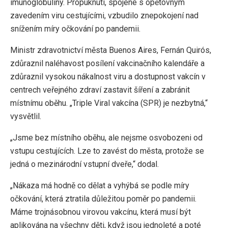
imunoglobuliny. Propuknutí, spojené s opětovným
zavedením viru cestujícími, vzbudilo znepokojení nad
snížením míry očkování po pandemii.
Ministr zdravotnictví města Buenos Aires, Fernán Quirós,
zdůraznil naléhavost posílení vakcinačního kalendáře a
zdůraznil vysokou nákalnost viru a dostupnost vakcín v
centrech veřejného zdraví zastavit šíření a zabránit
místnímu oběhu. „Triple Viral vakcína (SPR) je nezbytná,“
vysvětlil.
„Jsme bez místního oběhu, ale nejsme osvobozeni od
vstupu cestujících. Lze to zavést do města, protože se
jedná o mezinárodní vstupní dveře,“ dodal.
„Nákaza má hodně co dělat a vyhýbá se podle míry
očkování, která ztratila důležitou poměr po pandemii.
Máme trojnásobnou virovou vakcínu, která musí být
aplikována na všechny děti, když jsou jednoleté a poté