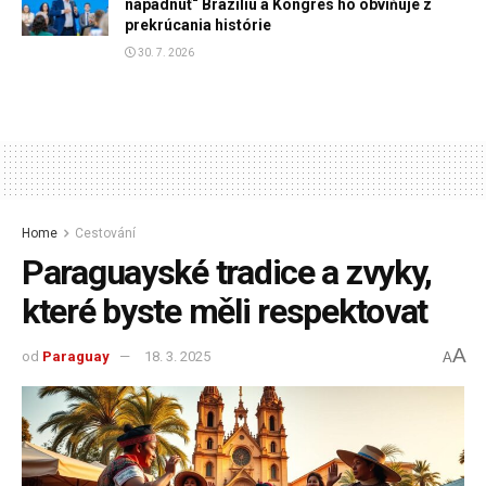
napadnúť“ Brazíliu a Kongres ho obviňuje z
prekrúcania histórie
30. 7. 2026
Home
Cestování
Paraguayské tradice a zvyky,
které byste měli respektovat
A
od
Paraguay
18. 3. 2025
A