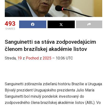
493
SHARES
Sanguinetti sa stáva zodpovedajúcim
členom brazílskej akadémie listov
Streda,
19
z
Pochod
z
2025
– 10:06 UTC
Sanguinetti zdôraznila zdieľanú históriu Brazílie a Uruguaja
Bývalý prezident Uruguajského prezidenta Julio María
Sanguinetti bol minulý pondelok investovaný do
zodpovedného člena brazílskej akadémie listov (ABL). Vo