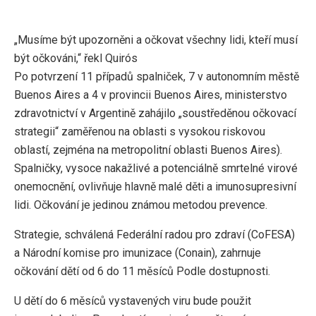
„Musíme být upozorněni a očkovat všechny lidi, kteří musí
být očkováni,“ řekl Quirós
Po potvrzení 11 případů spalniček, 7 v autonomním městě
Buenos Aires a 4 v provincii Buenos Aires, ministerstvo
zdravotnictví v Argentině zahájilo „soustředěnou očkovací
strategii“ zaměřenou na oblasti s vysokou riskovou
oblastí, zejména na metropolitní oblasti Buenos Aires).
Spalničky, vysoce nakažlivé a potenciálně smrtelné virové
onemocnění, ovlivňuje hlavně malé děti a imunosupresivní
lidi. Očkování je jedinou známou metodou prevence.
Strategie, schválená Federální radou pro zdraví (CoFESA)
a Národní komise pro imunizace (Conain), zahrnuje
očkování dětí od 6 do 11 měsíců Podle dostupnosti.
U dětí do 6 měsíců vystavených viru bude použit