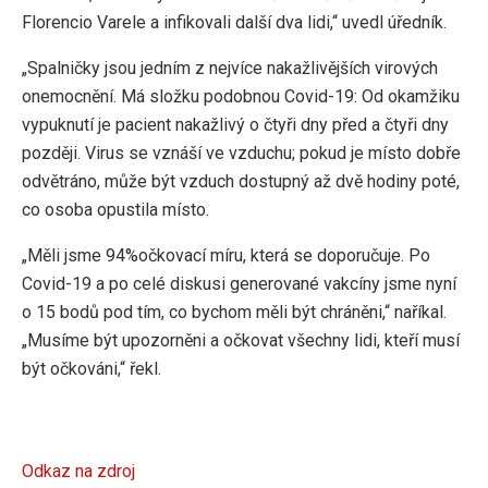
Florencio Varele a infikovali další dva lidi,“ uvedl úředník.
„Spalničky jsou jedním z nejvíce nakažlivějších virových
onemocnění. Má složku podobnou Covid-19: Od okamžiku
vypuknutí je pacient nakažlivý o čtyři dny před a čtyři dny
později. Virus se vznáší ve vzduchu; pokud je místo dobře
odvětráno, může být vzduch dostupný až dvě hodiny poté,
co osoba opustila místo.
„Měli jsme 94%očkovací míru, která se doporučuje. Po
Covid-19 a po celé diskusi generované vakcíny jsme nyní
o 15 bodů pod tím, co bychom měli být chráněni,“ naříkal.
„Musíme být upozorněni a očkovat všechny lidi, kteří musí
být očkováni,“ řekl.
Odkaz na zdroj