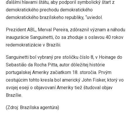
ďalšími hlavami štátu, aby podporil symbolický štart z
demokratického prechodu demokratického
demokratického brazílskeho republiky, “uviedol.
Prezident ABL, Merval Pereira, zdôraznil význam a náhodu
inaugurácie Sanguinetti, čo sa zhoduje s oslavou 40 rokov
redemokratizácie v Brazílii.
Sanguinetti bol vybraný pre stoličku číslo 8, v Hoinage do
Sebastião da Rocha Pitta, autor dôležitej histórie
portugalskej Ameriky začiatkom 18. storočia. Prvým
cestujúcim tohto kresla bol americký John Fisker, ktorý vo
svojej eseji o objavovaní Ameriky tiež študoval objav
Brazílie.
(Zdroj: Brazílska agentúra)