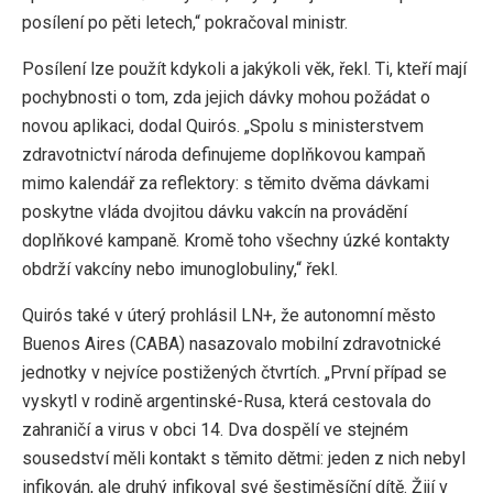
posílení po pěti letech,“ pokračoval ministr.
Posílení lze použít kdykoli a jakýkoli věk, řekl. Ti, kteří mají
pochybnosti o tom, zda jejich dávky mohou požádat o
novou aplikaci, dodal Quirós. „Spolu s ministerstvem
zdravotnictví národa definujeme doplňkovou kampaň
mimo kalendář za reflektory: s těmito dvěma dávkami
poskytne vláda dvojitou dávku vakcín na provádění
doplňkové kampaně. Kromě toho všechny úzké kontakty
obdrží vakcíny nebo imunoglobuliny,“ řekl.
Quirós také v úterý prohlásil LN+, že autonomní město
Buenos Aires (CABA) nasazovalo mobilní zdravotnické
jednotky v nejvíce postižených čtvrtích. „První případ se
vyskytl v rodině argentinské-Rusa, která cestovala do
zahraničí a virus v obci 14. Dva dospělí ve stejném
sousedství měli kontakt s těmito dětmi: jeden z nich nebyl
infikován, ale druhý infikoval své šestiměsíční dítě. Žijí v