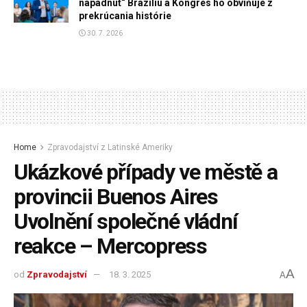
napadnúť“ Brazíliu a Kongres ho obviňuje z
prekrúcania histórie
30. 7. 2026
Home
Zpravodajství z Latinské Ameriky
Ukázkové případy ve městě a
provincii Buenos Aires
Uvolnění společné vládní
reakce – Mercopress
A
od
Zpravodajství
18. 3. 2025
A