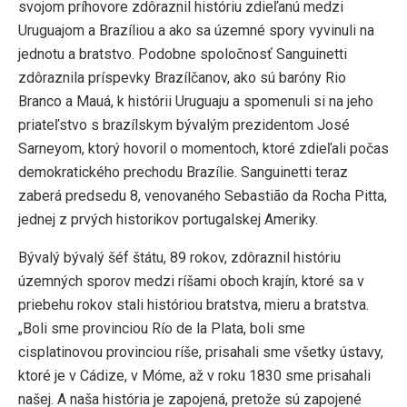
svojom príhovore zdôraznil históriu zdieľanú medzi
Uruguajom a Brazíliou a ako sa územné spory vyvinuli na
jednotu a bratstvo. Podobne spoločnosť Sanguinetti
zdôraznila príspevky Brazílčanov, ako sú baróny Rio
Branco a Mauá, k histórii Uruguaju a spomenuli si na jeho
priateľstvo s brazílskym bývalým prezidentom José
Sarneyom, ktorý hovoril o momentoch, ktoré zdieľali počas
demokratického prechodu Brazílie. Sanguinetti teraz
zaberá predsedu 8, venovaného Sebastião da Rocha Pitta,
jednej z prvých historikov portugalskej Ameriky.
Bývalý bývalý šéf štátu, 89 rokov, zdôraznil históriu
územných sporov medzi ríšami oboch krajín, ktoré sa v
priebehu rokov stali históriou bratstva, mieru a bratstva.
„Boli sme provinciou Río de la Plata, boli sme
cisplatinovou provinciou ríše, prisahali sme všetky ústavy,
ktoré je v Cádize, v Móme, až v roku 1830 sme prisahali
našej. A naša história je zapojená, pretože sú zapojené