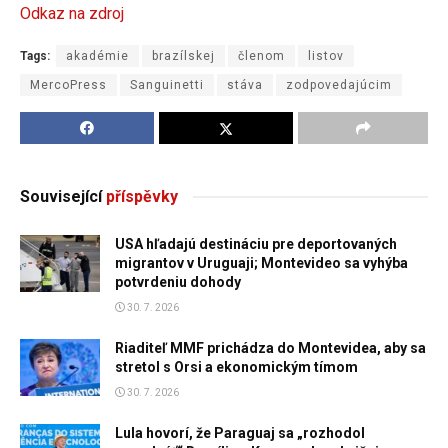
Odkaz na zdroj
Tags:
akadémie
brazílskej
členom
listov
MercoPress
Sanguinetti
stáva
zodpovedajúcim
Související
příspěvky
USA hľadajú destináciu pre deportovaných
migrantov v Uruguaji; Montevideo sa vyhýba
potvrdeniu dohody
30. 7. 2026
Riaditeľ MMF prichádza do Montevidea, aby sa
stretol s Orsi a ekonomickým tímom
30. 7. 2026
Lula hovorí, že Paraguaj sa „rozhodol