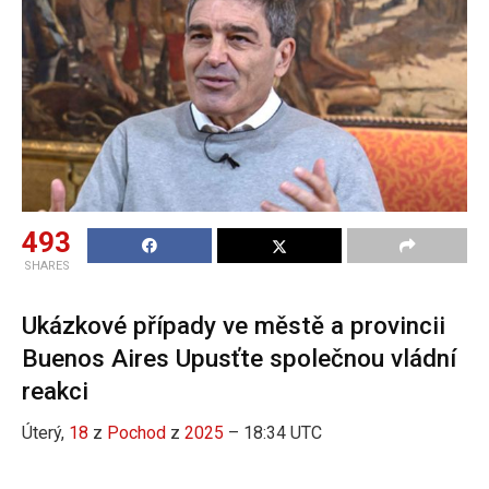
493
SHARES
Ukázkové případy ve městě a provincii
Buenos Aires Upusťte společnou vládní
reakci
Úterý,
18
z
Pochod
z
2025
– 18:34 UTC