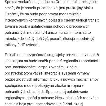
Spolu s vonkajšou agendou sa Orsi zameral na integráciu
hraníc, čo je aspekt priameho záujmu pre krajiny bloku.
Oznámil, že sa bude podporovať modernizácia
integrovaných kontrolných oblastí s cieľom uľahčiť tranzit
tovaru a osôb a uplatňovanie dohody o prepojených
pohraničných mestách. „Hranice nie sú limitom, sú to
miesta, kde každý deň žijú, pracujú, študujú a podnikajú
milióny ľudí,“ uviedol.
Pokiaľ ide o bezpečnosť, uruguajský prezident uviedol, že
jeho krajina sa bude snažiť posilniť regionálnu koordináciu
proti nadnárodnému organizovanému zločinu
prostredníctvom väčšej integrácie systému výmeny
bezpečnostných informácií bloku a nových mechanizmov
spolupráce medzi policajnými zložkami, najmä v
pohraničných oblastiach. Spomenul aj uplatňovanie
regionálnych dohôd o ochrane žien v situáciách rodového
násilia a boja proti obchodovaniu s ľuďmi, ako aj