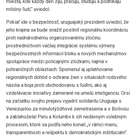
miesta, kde každý deň žijú, pracujú, študujú a podnikajú
milióny ľudí,“ uviedol.
Pokiaľ ide o bezpečnosť, uruguajský prezident uviedol, že
jeho krajina sa bude snažiť posilniť regionálnu koordináciu
proti nadnárodnému organizovanému zločinu
prostredníctvom väčšej integrácie systému výmeny
bezpečnostných informácií bloku a nových mechanizmov
spolupráce medzi policajnými zložkami, najmä v
pohraničných oblastiach. Spomenul aj uplatňovanie
regionálnych dohôd o ochrane žien v situáciách rodového
násilia a boja proti obchodovaniu s ľuďmi, ako aj
vzdelávacie iniciatívy zamerané na umelú inteligenciu. Orsi
na začiatku svojho prejavu vyjadril solidaritu Uruguaja s
Venezuelou za minulotýždňové zemetrasenia a s Bolíviou
a zablahoželal Peru a Kolumbii k ich nedávnym volebným
procesom, ktoré sa podľa neho konali „v rámci mieru,
transparentnosti a rešpektu k demokratickým inštitúciám“.