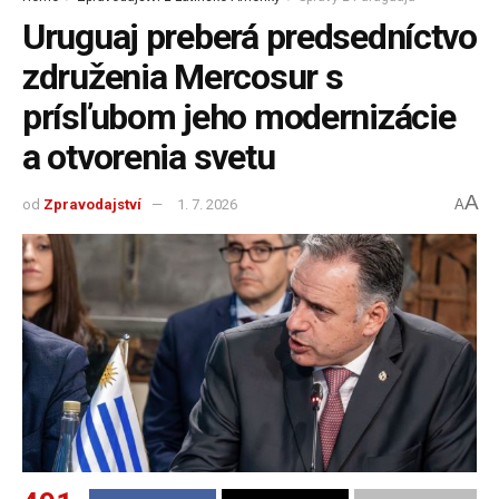
Uruguaj preberá predsedníctvo
združenia Mercosur s
prísľubom jeho modernizácie
a otvorenia svetu
A
od
Zpravodajství
1. 7. 2026
A