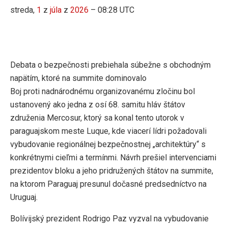
streda,
1
z
júla
z
2026
– 08:28 UTC
Debata o bezpečnosti prebiehala súbežne s obchodným
napätím, ktoré na summite dominovalo
Boj proti nadnárodnému organizovanému zločinu bol
ustanovený ako jedna z osí 68. samitu hláv štátov
združenia Mercosur, ktorý sa konal tento utorok v
paraguajskom meste Luque, kde viacerí lídri požadovali
vybudovanie regionálnej bezpečnostnej „architektúry“ s
konkrétnymi cieľmi a termínmi. Návrh prešiel intervenciami
prezidentov bloku a jeho pridružených štátov na summite,
na ktorom Paraguaj presunul dočasné predsedníctvo na
Uruguaj.
Bolívijský prezident Rodrigo Paz vyzval na vybudovanie