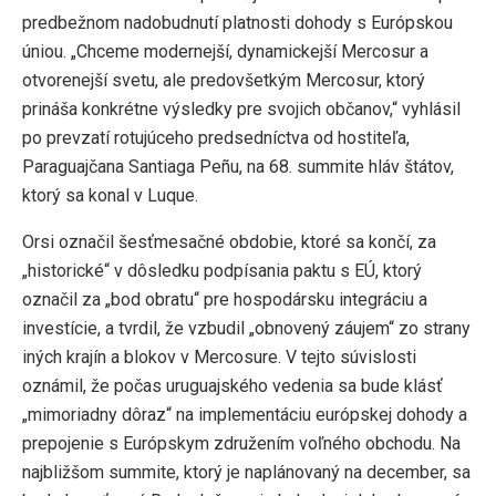
predbežnom nadobudnutí platnosti dohody s Európskou
úniou. „Chceme modernejší, dynamickejší Mercosur a
otvorenejší svetu, ale predovšetkým Mercosur, ktorý
prináša konkrétne výsledky pre svojich občanov,“ vyhlásil
po prevzatí rotujúceho predsedníctva od hostiteľa,
Paraguajčana Santiaga Peñu, na 68. summite hláv štátov,
ktorý sa konal v Luque.
Orsi označil šesťmesačné obdobie, ktoré sa končí, za
„historické“ v dôsledku podpísania paktu s EÚ, ktorý
označil za „bod obratu“ pre hospodársku integráciu a
investície, a tvrdil, že vzbudil „obnovený záujem“ zo strany
iných krajín a blokov v Mercosure. V tejto súvislosti
oznámil, že počas uruguajského vedenia sa bude klásť
„mimoriadny dôraz“ na implementáciu európskej dohody a
prepojenie s Európskym združením voľného obchodu. Na
najbližšom summite, ktorý je naplánovaný na december, sa