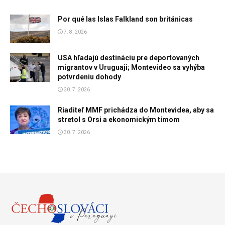
Por qué las Islas Falkland son británicas
7. 8. 2026
USA hľadajú destináciu pre deportovaných
migrantov v Uruguaji; Montevideo sa vyhýba
potvrdeniu dohody
30. 7. 2026
Riaditeľ MMF prichádza do Montevidea, aby sa
stretol s Orsi a ekonomickým tímom
30. 7. 2026