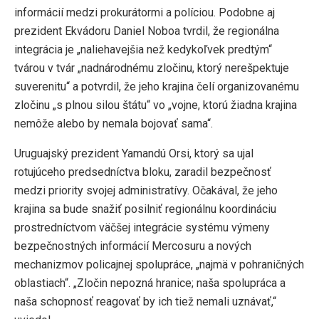
informácií medzi prokurátormi a políciou. Podobne aj
prezident Ekvádoru Daniel Noboa tvrdil, že regionálna
integrácia je „naliehavejšia než kedykoľvek predtým“
tvárou v tvár „nadnárodnému zločinu, ktorý nerešpektuje
suverenitu“ a potvrdil, že jeho krajina čelí organizovanému
zločinu „s plnou silou štátu“ vo „vojne, ktorú žiadna krajina
nemôže alebo by nemala bojovať sama“.
Uruguajský prezident Yamandú Orsi, ktorý sa ujal
rotujúceho predsedníctva bloku, zaradil bezpečnosť
medzi priority svojej administratívy. Očakával, že jeho
krajina sa bude snažiť posilniť regionálnu koordináciu
prostredníctvom väčšej integrácie systému výmeny
bezpečnostných informácií Mercosuru a nových
mechanizmov policajnej spolupráce, „najmä v pohraničných
oblastiach“. „Zločin nepozná hranice; naša spolupráca a
naša schopnosť reagovať by ich tiež nemali uznávať,“