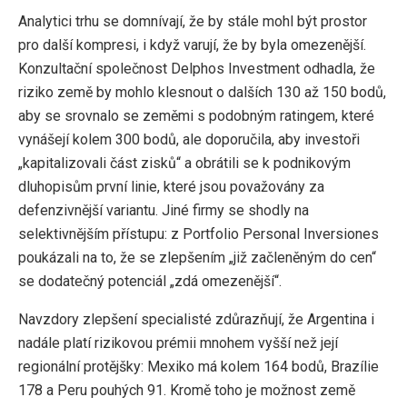
Analytici trhu se domnívají, že by stále mohl být prostor
pro další kompresi, i když varují, že by byla omezenější.
Konzultační společnost Delphos Investment odhadla, že
riziko země by mohlo klesnout o dalších 130 až 150 bodů,
aby se srovnalo se zeměmi s podobným ratingem, které
vynášejí kolem 300 bodů, ale doporučila, aby investoři
„kapitalizovali část zisků“ a obrátili se k podnikovým
dluhopisům první linie, které jsou považovány za
defenzivnější variantu. Jiné firmy se shodly na
selektivnějším přístupu: z Portfolio Personal Inversiones
poukázali na to, že se zlepšením „již začleněným do cen“
se dodatečný potenciál „zdá omezenější“.
Navzdory zlepšení specialisté zdůrazňují, že Argentina i
nadále platí rizikovou prémii mnohem vyšší než její
regionální protějšky: Mexiko má kolem 164 bodů, Brazílie
178 a Peru pouhých 91. Kromě toho je možnost země