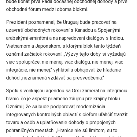
bude konať prvá Rada dočasnej obchodnej dohody a prvé
obchodné fórum medzi oboma blokmi.
Prezident poznamenal, že Uruguaj bude pracovať na
uzavretí obchodných rokovaní s Kanadou a Spojenými
arabskými emirátmi a na napredovaní dialógov s Indiou,
Vietnamom a Japonskom, s ktorými blok tento týždeň
oznámil začiatok rokovaní. „Výzvy tejto doby si vyžadujú
viac spolupráce, nie menej; viac dialógu, nie menej; viac
integrácie, nie menej,“ vyhlásil a obhajoval, že hľadanie
dohôd „neznamená vzdávať sa presvedčenia.“
Spolu s vonkajšou agendou sa Orsi zameral na integráciu
hraníc, čo je aspekt priameho záujmu pre krajiny bloku.
Oznámil, že sa bude podporovať modernizácia
integrovaných kontrolných oblastí s cieľom uľahčiť tranzit
tovaru a osôb a uplatňovanie dohody o prepojených
pohraničných mestách. „Hranice nie sú limitom, sú to