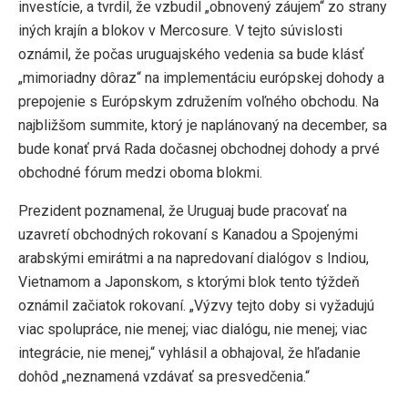
investície, a tvrdil, že vzbudil „obnovený záujem“ zo strany
iných krajín a blokov v Mercosure. V tejto súvislosti
oznámil, že počas uruguajského vedenia sa bude klásť
„mimoriadny dôraz“ na implementáciu európskej dohody a
prepojenie s Európskym združením voľného obchodu. Na
najbližšom summite, ktorý je naplánovaný na december, sa
bude konať prvá Rada dočasnej obchodnej dohody a prvé
obchodné fórum medzi oboma blokmi.
Prezident poznamenal, že Uruguaj bude pracovať na
uzavretí obchodných rokovaní s Kanadou a Spojenými
arabskými emirátmi a na napredovaní dialógov s Indiou,
Vietnamom a Japonskom, s ktorými blok tento týždeň
oznámil začiatok rokovaní. „Výzvy tejto doby si vyžadujú
viac spolupráce, nie menej; viac dialógu, nie menej; viac
integrácie, nie menej,“ vyhlásil a obhajoval, že hľadanie
dohôd „neznamená vzdávať sa presvedčenia.“