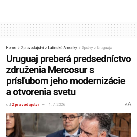
Home
Zpravodajství z Latinské Ameriky
Správy z Uruguaja
Uruguaj preberá predsedníctvo
združenia Mercosur s
prísľubom jeho modernizácie
a otvorenia svetu
A
od
Zpravodajství
1. 7. 2026
A