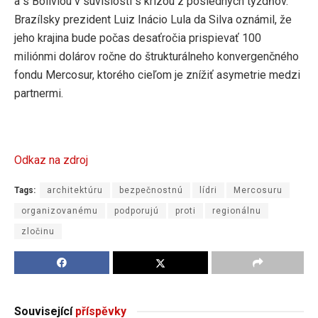
a s Bolíviou v súvislosti s krízou z posledných týždňov.
Brazílsky prezident Luiz Inácio Lula da Silva oznámil, že
jeho krajina bude počas desaťročia prispievať 100
miliónmi dolárov ročne do štrukturálneho konvergenčného
fondu Mercosur, ktorého cieľom je znížiť asymetrie medzi
partnermi.
Odkaz na zdroj
Tags:
architektúru
bezpečnostnú
lídri
Mercosuru
organizovanému
podporujú
proti
regionálnu
zločinu
Související
příspěvky