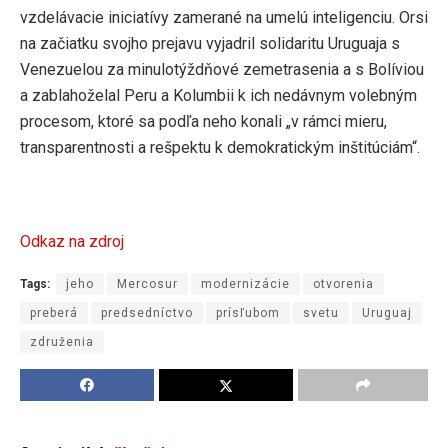
vzdelávacie iniciatívy zamerané na umelú inteligenciu. Orsi
na začiatku svojho prejavu vyjadril solidaritu Uruguaja s
Venezuelou za minulotýždňové zemetrasenia a s Bolíviou
a zablahoželal Peru a Kolumbii k ich nedávnym volebným
procesom, ktoré sa podľa neho konali „v rámci mieru,
transparentnosti a rešpektu k demokratickým inštitúciám“.
Odkaz na zdroj
Tags:
jeho
Mercosur
modernizácie
otvorenia
preberá
predsedníctvo
prísľubom
svetu
Uruguaj
združenia