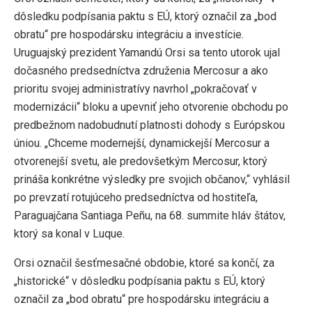
dôsledku podpísania paktu s EÚ, ktorý označil za „bod
obratu“ pre hospodársku integráciu a investície.
Uruguajský prezident Yamandú Orsi sa tento utorok ujal
dočasného predsedníctva združenia Mercosur a ako
prioritu svojej administratívy navrhol „pokračovať v
modernizácii“ bloku a upevniť jeho otvorenie obchodu po
predbežnom nadobudnutí platnosti dohody s Európskou
úniou. „Chceme modernejší, dynamickejší Mercosur a
otvorenejší svetu, ale predovšetkým Mercosur, ktorý
prináša konkrétne výsledky pre svojich občanov,“ vyhlásil
po prevzatí rotujúceho predsedníctva od hostiteľa,
Paraguajčana Santiaga Peñu, na 68. summite hláv štátov,
ktorý sa konal v Luque.
Orsi označil šesťmesačné obdobie, ktoré sa končí, za
„historické“ v dôsledku podpísania paktu s EÚ, ktorý
označil za „bod obratu“ pre hospodársku integráciu a