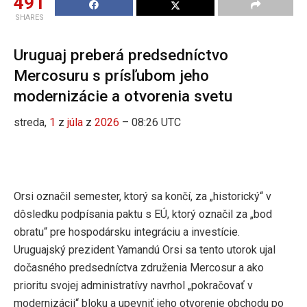
491
SHARES
Uruguaj preberá predsedníctvo
Mercosuru s prísľubom jeho
modernizácie a otvorenia svetu
streda,
1
z
júla
z
2026
– 08:26 UTC
Orsi označil semester, ktorý sa končí, za „historický“ v
dôsledku podpísania paktu s EÚ, ktorý označil za „bod
obratu“ pre hospodársku integráciu a investície.
Uruguajský prezident Yamandú Orsi sa tento utorok ujal
dočasného predsedníctva združenia Mercosur a ako
prioritu svojej administratívy navrhol „pokračovať v
modernizácii“ bloku a upevniť jeho otvorenie obchodu po