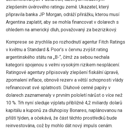
zlepšením úvěrového ratingu země. Ukazatel, který
připravila banka JP Morgan, odráží přirážku, kterou musí
Argentina zaplatit, aby se mohla financovat v dolarech s
ohledem na americký dluh, považovaný za bezrizikový.
Komprese se zrychlila po rozhodnutí agentur Fitch Ratings
v květnu a Standard & Poor’s v červnu zvýšit rating
argentinského státu na „B-“, čímž za sebou nechala
kategorii spojenou s velmi vysokým rizikem nesplácení.
Ratingové agentury připisovaly zlepšení fiskální úpravě,
zpomalení inflace, obnově rezerv a větší schopnosti vlády
refinancovat své splatnosti. Dluhové cenné papíry v
dolarech zaznamenaly v prvním pololetí nárůst o více než
10 %. Trh nyní sleduje výplatu přibližně 4,2 miliardy dolarů
kapitálu a kuponů za dluhopisy Bonares, naplánovanou na
příští týden, a očekává, že část těchto prostředků bude
reinvestována, což by mohlo dát nový impuls cenám.