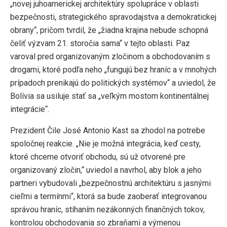
„novej juhoamerickej architektúry spolupráce v oblasti
bezpečnosti, strategického spravodajstva a demokratickej
obrany“, pričom tvrdil, že „žiadna krajina nebude schopná
čeliť výzvam 21. storočia sama“ v tejto oblasti. Paz
varoval pred organizovaným zločinom a obchodovaním s
drogami, ktoré podľa neho „fungujú bez hraníc a v mnohých
prípadoch prenikajú do politických systémov“ a uviedol, že
Bolívia sa usiluje stať sa „veľkým mostom kontinentálnej
integrácie“.
Prezident Čile José Antonio Kast sa zhodol na potrebe
spoločnej reakcie. „Nie je možná integrácia, keď cesty,
ktoré chceme otvoriť obchodu, sú už otvorené pre
organizovaný zločin,“ uviedol a navrhol, aby blok a jeho
partneri vybudovali „bezpečnostnú architektúru s jasnými
cieľmi a termínmi“, ktorá sa bude zaoberať integrovanou
správou hraníc, stíhaním nezákonných finančných tokov,
kontrolou obchodovania so zbraňami a výmenou