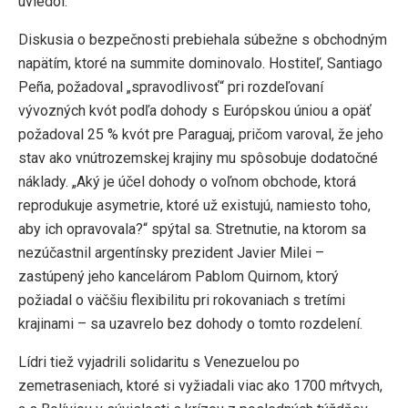
uviedol.
Diskusia o bezpečnosti prebiehala súbežne s obchodným
napätím, ktoré na summite dominovalo. Hostiteľ, Santiago
Peña, požadoval „spravodlivosť“ pri rozdeľovaní
vývozných kvót podľa dohody s Európskou úniou a opäť
požadoval 25 % kvót pre Paraguaj, pričom varoval, že jeho
stav ako vnútrozemskej krajiny mu spôsobuje dodatočné
náklady. „Aký je účel dohody o voľnom obchode, ktorá
reprodukuje asymetrie, ktoré už existujú, namiesto toho,
aby ich opravovala?“ spýtal sa. Stretnutie, na ktorom sa
nezúčastnil argentínsky prezident Javier Milei –
zastúpený jeho kancelárom Pablom Quirnom, ktorý
požiadal o väčšiu flexibilitu pri rokovaniach s tretími
krajinami – sa uzavrelo bez dohody o tomto rozdelení.
Lídri tiež vyjadrili solidaritu s Venezuelou po
zemetraseniach, ktoré si vyžiadali viac ako 1700 mŕtvych,