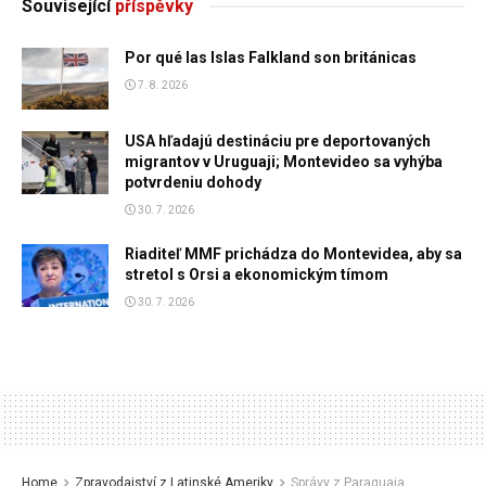
Související
příspěvky
Por qué las Islas Falkland son británicas
7. 8. 2026
USA hľadajú destináciu pre deportovaných
migrantov v Uruguaji; Montevideo sa vyhýba
potvrdeniu dohody
30. 7. 2026
Riaditeľ MMF prichádza do Montevidea, aby sa
stretol s Orsi a ekonomickým tímom
30. 7. 2026
Home
Zpravodajství z Latinské Ameriky
Správy z Paraguaja