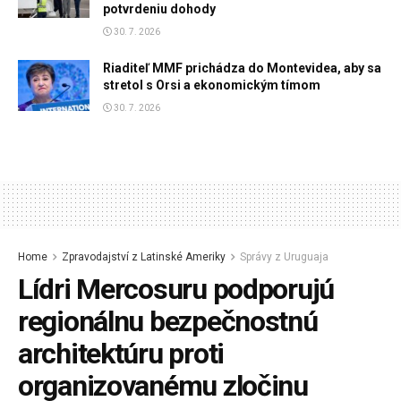
potvrdeniu dohody
30. 7. 2026
Riaditeľ MMF prichádza do Montevidea, aby sa
stretol s Orsi a ekonomickým tímom
30. 7. 2026
Home
Zpravodajství z Latinské Ameriky
Správy z Uruguaja
Lídri Mercosuru podporujú
regionálnu bezpečnostnú
architektúru proti
organizovanému zločinu