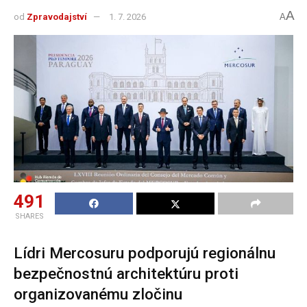
A
od
Zpravodajství
1. 7. 2026
A
491
SHARES
Lídri Mercosuru podporujú regionálnu
bezpečnostnú architektúru proti
organizovanému zločinu