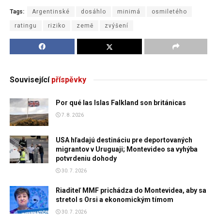
Tags:
Argentinské
dosáhlo
minimá
osmiletého
ratingu
riziko
země
zvýšení
Související
příspěvky
Por qué las Islas Falkland son británicas
7. 8. 2026
USA hľadajú destináciu pre deportovaných
migrantov v Uruguaji; Montevideo sa vyhýba
potvrdeniu dohody
30. 7. 2026
Riaditeľ MMF prichádza do Montevidea, aby sa
stretol s Orsi a ekonomickým tímom
30. 7. 2026