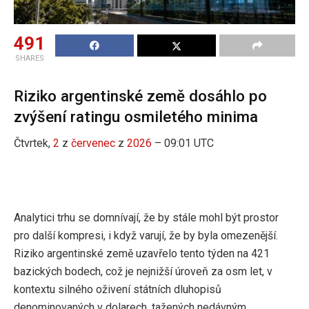
491
SHARES
Riziko argentinské země dosáhlo po
zvýšení ratingu osmiletého minima
Čtvrtek,
2
z
červenec
z
2026
– 09:01 UTC
Analytici trhu se domnívají, že by stále mohl být prostor
pro další kompresi, i když varují, že by byla omezenější.
Riziko argentinské země uzavřelo tento týden na 421
bazických bodech, což je nejnižší úroveň za osm let, v
kontextu silného oživení státních dluhopisů
denominovaných v dolarech, tažených nedávným