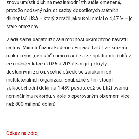
znovu umístit dluh na mezinárodní trh stále omezená,
protože nedávný nárůst sazby desetiletých státních
dluhopisů USA – který zdražil jakoukoli emisi o 4,47 % – je
stále omezený.
Vláda sama bagatelizovala možnost okamžitého návratu
na trhy. Ministr financí Federico Furiase tvrdil, že snížení
rizika země „nestačí“ samo o sobě a že splatnosti dluhů v
cizí měně v letech 2026 a 2027 jsou již pokryty
dostupnými zdroji, včetně půjček se zárukami od
multilaterálních organizací. Souběžně s tím stoupl
velkoobchodní dolar na 1 489 pesos, což se blíží svému
nominálnímu rekordu, v kole s operovaným objemem více
než 800 milionů dolarů.
Odkaz na zdroj