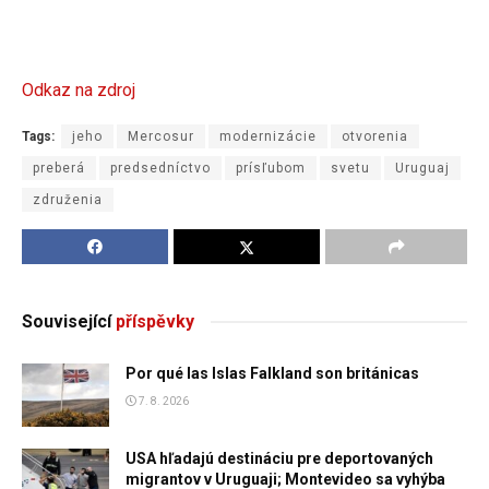
Odkaz na zdroj
Tags:
jeho
Mercosur
modernizácie
otvorenia
preberá
predsedníctvo
prísľubom
svetu
Uruguaj
združenia
Související
příspěvky
Por qué las Islas Falkland son británicas
7. 8. 2026
USA hľadajú destináciu pre deportovaných
migrantov v Uruguaji; Montevideo sa vyhýba