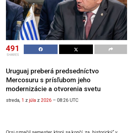
491
SHARES
Uruguaj preberá predsedníctvo
Mercosuru s prísľubom jeho
modernizácie a otvorenia svetu
streda,
1
z
júla
z
2026
– 08:26 UTC
Orsi označil semester, ktorý sa končí, za „historický“ v