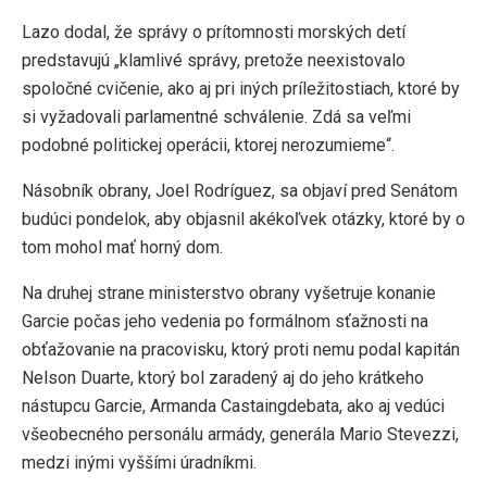
Lazo dodal, že správy o prítomnosti morských detí
predstavujú „klamlivé správy, pretože neexistovalo
spoločné cvičenie, ako aj pri iných príležitostiach, ktoré by
si vyžadovali parlamentné schválenie. Zdá sa veľmi
podobné politickej operácii, ktorej nerozumieme“.
Násobník obrany, Joel Rodríguez, sa objaví pred Senátom
budúci pondelok, aby objasnil akékoľvek otázky, ktoré by o
tom mohol mať horný dom.
Na druhej strane ministerstvo obrany vyšetruje konanie
Garcie počas jeho vedenia po formálnom sťažnosti na
obťažovanie na pracovisku, ktorý proti nemu podal kapitán
Nelson Duarte, ktorý bol zaradený aj do jeho krátkeho
nástupcu Garcie, Armanda Castaingdebata, ako aj vedúci
všeobecného personálu armády, generála Mario Stevezzi,
medzi inými vyššími úradníkmi.