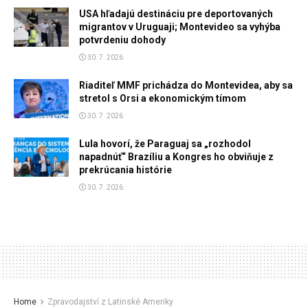
USA hľadajú destináciu pre deportovaných
migrantov v Uruguaji; Montevideo sa vyhýba
potvrdeniu dohody
30. 7. 2026
Riaditeľ MMF prichádza do Montevidea, aby sa
stretol s Orsi a ekonomickým tímom
30. 7. 2026
Lula hovorí, že Paraguaj sa „rozhodol
napadnúť“ Brazíliu a Kongres ho obviňuje z
prekrúcania histórie
30. 7. 2026
Home
Zpravodajství z Latinské Ameriky