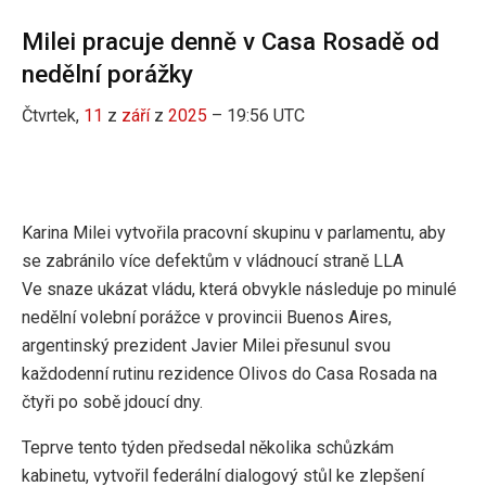
Milei pracuje denně v Casa Rosadě od
nedělní porážky
Čtvrtek,
11
z
září
z
2025
– 19:56 UTC
Karina Milei vytvořila pracovní skupinu v parlamentu, aby
se zabránilo více defektům v vládnoucí straně LLA
Ve snaze ukázat vládu, která obvykle následuje po minulé
nedělní volební porážce v provincii Buenos Aires,
argentinský prezident Javier Milei přesunul svou
každodenní rutinu rezidence Olivos do Casa Rosada na
čtyři po sobě jdoucí dny.
Teprve tento týden předsedal několika schůzkám
kabinetu, vytvořil federální dialogový stůl ke zlepšení