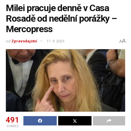
Milei pracuje denně v Casa
Rosadě od nedělní porážky –
Mercopress
A
od
Zpravodajství
11. 9. 2025
A
491
SHARES