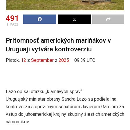
491
SHARES
Prítomnosť amerických mariňákov v
Uruguaji vytvára kontroverziu
Piatok,
12
z
September
z
2025
– 09:39 UTC
Lazo opísal otázku „klamlivých správ“
Uruguajský minister obrany Sandra Lazo sa podieľal na
kontroverzii s opozičným senátorom Javierom Garcíom za
vstup do juhoamerickej krajiny skupiny šiestich amerických
námorníkov.