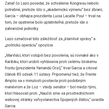
Zatiaľ čo Lazo povedal, že schválenie Kongresu nebolo
potrebné, pretože išlo o „akademickú výmenu“ bez zbraní,
García – obhajca prezidenta Luisa Lacalle Poul – trval na
tom, že opatrenie bolo uplatniteľné, pretože ide o
zahraničné jednotky.
Lazo označoval túto záležitosť za „klamlivé správy“ a
„politickú operáciu“ opozície.
„Mariňáci, ktorí vstúpili bez povolenia, sú rovnaké ako v
Karibiku, ktorí urobili vyhlásenia proti celému širokému
frontu (prezidenta Yamandú Orsi),“ trval Garcia a citoval
článok 85 odsek 11 ústavy. Pripomenul tiež, že Frente
Amplio sa v minulosti postavila proti podobným
manévrom a že Loz – vtedy senátor – bol medzi tými,
ktorí hlasovali proti. „Naučili sme sa prostredníctvom
webovej stránky veľvyslanectva Spojených štátov,“ uviedla
Garcia.