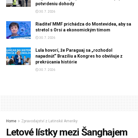
potvrdeniu dohody
30. 7. 2026
Riaditeľ MMF prichádza do Montevidea, aby sa
stretol s Orsi a ekonomickým tímom
30. 7. 2026
Lula hovorí, že Paraguaj sa „rozhodol
napadnúť“ Brazíliu a Kongres ho obviňuje z
prekrúcania histórie
30. 7. 2026
Home
Zpravodajství z Latinské Ameriky
Letové lístky mezi Šanghajem