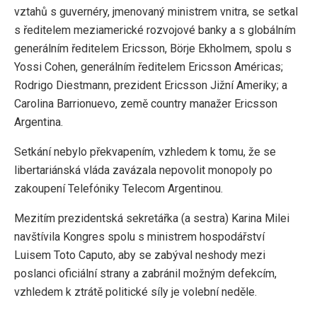
vztahů s guvernéry, jmenovaný ministrem vnitra, se setkal
s ředitelem meziamerické rozvojové banky a s globálním
generálním ředitelem Ericsson, Börje Ekholmem, spolu s
Yossi Cohen, generálním ředitelem Ericsson Américas;
Rodrigo Diestmann, prezident Ericsson Jižní Ameriky; a
Carolina Barrionuevo, země country manažer Ericsson
Argentina.
Setkání nebylo překvapením, vzhledem k tomu, že se
libertariánská vláda zavázala nepovolit monopoly po
zakoupení Telefóniky Telecom Argentinou.
Mezitím prezidentská sekretářka (a sestra) Karina Milei
navštívila Kongres spolu s ministrem hospodářství
Luisem Toto Caputo, aby se zabýval neshody mezi
poslanci oficiální strany a zabránil možným defekcím,
vzhledem k ztrátě politické síly je volební neděle.