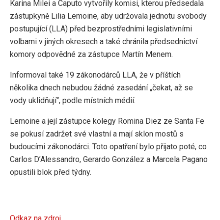
Karina Milei a Caputo vytvořily komisi, kterou předsedala
zástupkyně Lilia Lemoine, aby udržovala jednotu svobody
postupující (LLA) před bezprostředními legislativními
volbami v jiných okresech a také chránila předsednictví
komory odpovědné za zástupce Martín Menem.
Informoval také 19 zákonodárců LLA, že v příštích
několika dnech nebudou žádné zasedání „čekat, až se
vody uklidňují“, podle místních médií.
Lemoine a její zástupce kolegy Romina Diez ze Santa Fe
se pokusí zadržet své vlastní a mají sklon mostů s
budoucími zákonodárci. Toto opatření bylo přijato poté, co
Carlos D’Alessandro, Gerardo González a Marcela Pagano
opustili blok před týdny.
Odkaz na zdroj