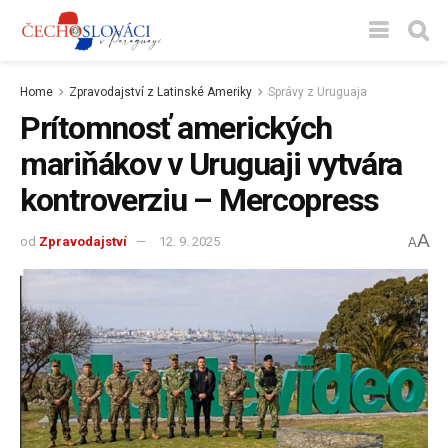
Home
Zpravodajství z Latinské Ameriky
Správy z Uruguaja
Prítomnosť amerických
mariňákov v Uruguaji vytvára
kontroverziu – Mercopress
A
od
Zpravodajství
12. 9. 2025
A