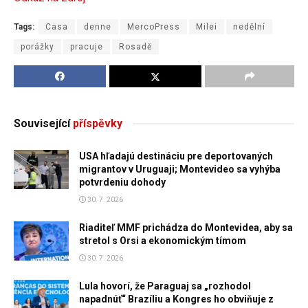
Tags:
Casa
denne
MercoPress
Milei
nedělní
porážky
pracuje
Rosadě
Související
příspěvky
USA hľadajú destináciu pre deportovaných
migrantov v Uruguaji; Montevideo sa vyhýba
potvrdeniu dohody
30. 7. 2026
Riaditeľ MMF prichádza do Montevidea, aby sa
stretol s Orsi a ekonomickým tímom
30. 7. 2026
Lula hovorí, že Paraguaj sa „rozhodol
napadnúť“ Brazíliu a Kongres ho obviňuje z