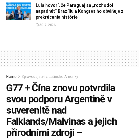
Lula hovorí, že Paraguaj sa „rozhodol
napadnúť“ Brazíliu a Kongres ho obviňuje z
prekrúcania histórie
30. 7. 2026
Home
Zpravodajství z Latinské Ameriky
G77 + Čína znovu potvrdila
svou podporu Argentině v
suverenitě nad
Falklands/Malvinas a jejich
přírodními zdroji –