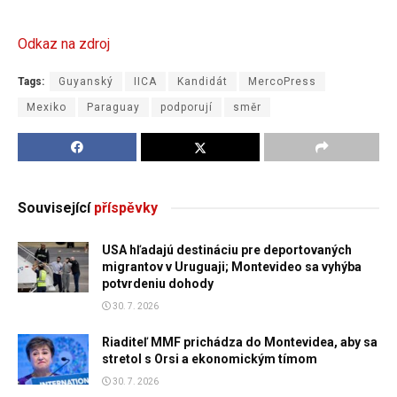
Odkaz na zdroj
Tags:
Guyanský
IICA
Kandidát
MercoPress
Mexiko
Paraguay
podporují
směr
Související
příspěvky
USA hľadajú destináciu pre deportovaných
migrantov v Uruguaji; Montevideo sa vyhýba
potvrdeniu dohody
30. 7. 2026
Riaditeľ MMF prichádza do Montevidea, aby sa
stretol s Orsi a ekonomickým tímom
30. 7. 2026