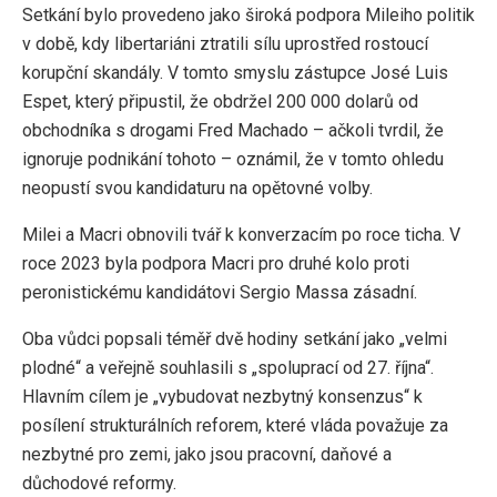
Setkání bylo provedeno jako široká podpora Mileiho politik
v době, kdy libertariáni ztratili sílu uprostřed rostoucí
korupční skandály. V tomto smyslu zástupce José Luis
Espet, který připustil, že obdržel 200 000 dolarů od
obchodníka s drogami Fred Machado – ačkoli tvrdil, že
ignoruje podnikání tohoto – oznámil, že v tomto ohledu
neopustí svou kandidaturu na opětovné volby.
Milei a Macri obnovili tvář k konverzacím po roce ticha. V
roce 2023 byla podpora Macri pro druhé kolo proti
peronistickému kandidátovi Sergio Massa zásadní.
Oba vůdci popsali téměř dvě hodiny setkání jako „velmi
plodné“ a veřejně souhlasili s „spoluprací od 27. října“.
Hlavním cílem je „vybudovat nezbytný konsenzus“ k
posílení strukturálních reforem, které vláda považuje za
nezbytné pro zemi, jako jsou pracovní, daňové a
důchodové reformy.