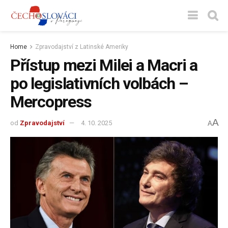
Home
Zpravodajství z Latinské Ameriky
Přístup mezi Milei a Macri a
po legislativních volbách –
Mercopress
A
od
Zpravodajství
4. 10. 2025
A