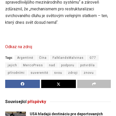
spravedlivějšího mezinárodního systému“ a zároveň
zdůraznil, že „mechanismem pro restrukturalizaci
svrchovaného dluhu je světovým veřejným statkem – ten,
který dnes svět dosud nemá“.
Odkaz na zdroj
Tags:
Argentině
Čína
FalklandsMalvinas
G77
jejich
MercoPress
nad
podporu
potvrdila
přírodními
suverenitě
svou
zdroji
znovu
Související
příspěvky
USA hľadajú destináciu pre deportovaných