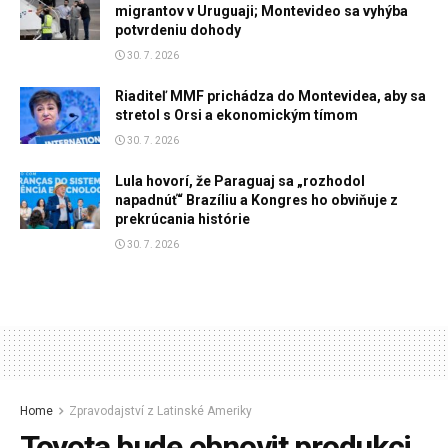
migrantov v Uruguaji; Montevideo sa vyhýba
potvrdeniu dohody
30. 7. 2026
Riaditeľ MMF prichádza do Montevidea, aby sa
stretol s Orsi a ekonomickým tímom
30. 7. 2026
Lula hovorí, že Paraguaj sa „rozhodol
napadnúť“ Brazíliu a Kongres ho obviňuje z
prekrúcania histórie
30. 7. 2026
Home
Zpravodajství z Latinské Ameriky
Toyota bude obnovit produkci