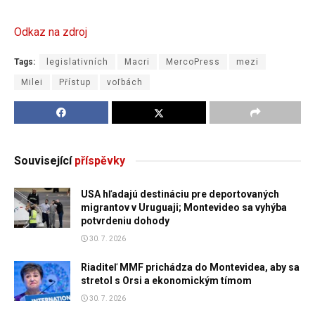
Odkaz na zdroj
Tags:
legislativních
Macri
MercoPress
mezi
Milei
Přístup
voľbách
Související
příspěvky
USA hľadajú destináciu pre deportovaných
migrantov v Uruguaji; Montevideo sa vyhýba
potvrdeniu dohody
30. 7. 2026
Riaditeľ MMF prichádza do Montevidea, aby sa
stretol s Orsi a ekonomickým tímom
30. 7. 2026