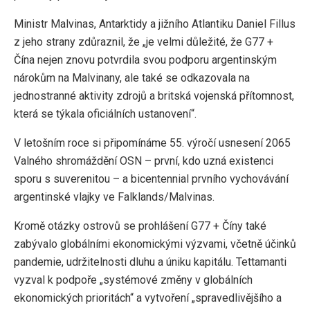
Ministr Malvinas, Antarktidy a jižního Atlantiku Daniel Fillus
z jeho strany zdůraznil, že „je velmi důležité, že G77 +
Čína nejen znovu potvrdila svou podporu argentinským
nárokům na Malvinany, ale také se odkazovala na
jednostranné aktivity zdrojů a britská vojenská přítomnost,
která se týkala oficiálních ustanovení“.
V letošním roce si připomínáme 55. výročí usnesení 2065
Valného shromáždění OSN – první, kdo uzná existenci
sporu s suverenitou – a bicentennial prvního vychovávání
argentinské vlajky ve Falklands/Malvinas.
Kromě otázky ostrovů se prohlášení G77 + Číny také
zabývalo globálními ekonomickými výzvami, včetně účinků
pandemie, udržitelnosti dluhu a úniku kapitálu. Tettamanti
vyzval k podpoře „systémové změny v globálních
ekonomických prioritách“ a vytvoření „spravedlivějšího a