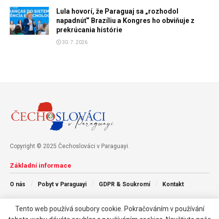
Lula hovorí, že Paraguaj sa „rozhodol
napadnúť“ Brazíliu a Kongres ho obviňuje z
prekrúcania histórie
30. 7. 2026
Copyright © 2025 Čechoslováci v Paraguayi.
Základní informace
O nás
Pobyt v Paraguayi
GDPR & Soukromí
Kontakt
Tento web používá soubory cookie. Pokračováním v používání
Následujte nás