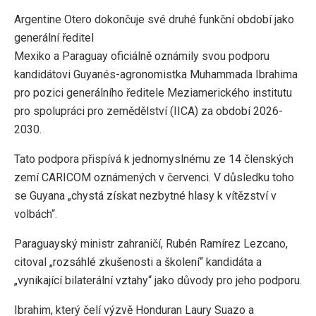
Argentine Otero dokončuje své druhé funkční období jako
generální ředitel
Mexiko a Paraguay oficiálně oznámily svou podporu
kandidátovi Guyanés-agronomistka Muhammada Ibrahima
pro pozici generálního ředitele Meziamerického institutu
pro spolupráci pro zemědělství (IICA) za období 2026-
2030.
Tato podpora přispívá k jednomyslnému ze 14 členských
zemí CARICOM oznámených v červenci. V důsledku toho
se Guyana „chystá získat nezbytné hlasy k vítězství v
volbách“.
Paraguayský ministr zahraničí, Rubén Ramírez Lezcano,
citoval „rozsáhlé zkušenosti a školení“ kandidáta a
„vynikající bilaterální vztahy“ jako důvody pro jeho podporu.
Ibrahim, který čelí výzvě Honduran Laury Suazo a