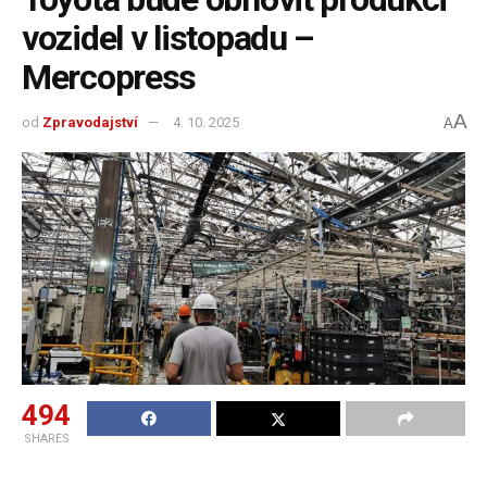
vozidel v listopadu –
Mercopress
A
od
Zpravodajství
4. 10. 2025
A
494
SHARES