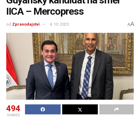
IICA – Mercopress
A
od
Zpravodajství
4. 10. 2025
A
494
SHARES