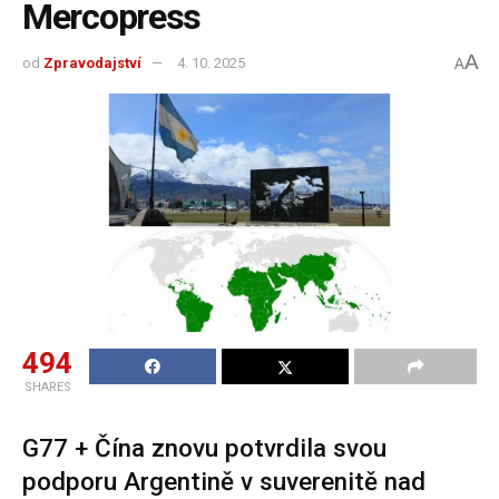
Mercopress
A
od
Zpravodajství
4. 10. 2025
A
494
SHARES
G77 + Čína znovu potvrdila svou
podporu Argentině v suverenitě nad