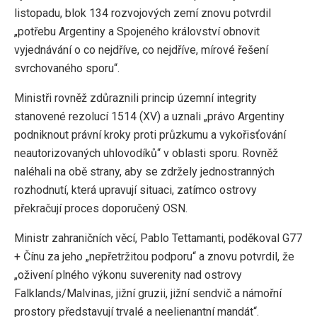
listopadu, blok 134 rozvojových zemí znovu potvrdil
„potřebu Argentiny a Spojeného království obnovit
vyjednávání o co nejdříve, co nejdříve, mírové řešení
svrchovaného sporu“.
Ministři rovněž zdůraznili princip územní integrity
stanovené rezolucí 1514 (XV) a uznali „právo Argentiny
podniknout právní kroky proti průzkumu a vykořisťování
neautorizovaných uhlovodíků“ v oblasti sporu. Rovněž
naléhali na obě strany, aby se zdržely jednostranných
rozhodnutí, která upravují situaci, zatímco ostrovy
překračují proces doporučený OSN.
Ministr zahraničních věcí, Pablo Tettamanti, poděkoval G77
+ Čínu za jeho „nepřetržitou podporu“ a znovu potvrdil, že
„oživení plného výkonu suverenity nad ostrovy
Falklands/Malvinas, jižní gruzii, jižní sendvič a námořní
prostory představují trvalé a neelienantní mandát“.