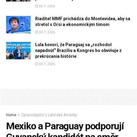
30. 7. 2026
Riaditeľ MMF prichádza do Montevidea, aby sa
stretol s Orsi a ekonomickým tímom
30. 7. 2026
Lula hovorí, že Paraguaj sa „rozhodol
napadnúť“ Brazíliu a Kongres ho obviňuje z
prekrúcania histórie
30. 7. 2026
Home
Zpravodajství z Latinské Ameriky
Mexiko a Paraguay podporují
Guyanský kandidát na směr