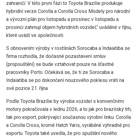
zahraničí. V této první fázi to Toyota Brazílie produkuje
hybridní verze Corolla a Corolla Cross Modely pro národní
a vývozní plán pro listopadu a prosinec v listopadu a
prosinci zahrnují objem hybridních vozidel,“ uváděné v říjnu,
které uvádí ve společnosti.
S obnovením výroby v rostlinách Sorocaba a Indaiatiba se
firma rozhodla, že dočasné pozastavení smluv
(propouštění) se bude vztahovat pouze na šťastné
pracovníky Porto. Očekává se, že ti ze Sorocaba a
Indaiatiba se po dokončení nouzového poklesu vrátí na
své pozice 21. října.
Podle Toyota Brazílie by výroba vozidel s konvenčními
motory pokračovala v lednu 2026, a to jak pro brazilský trh,
tak pro export, pokrývající současnou výrobní linku: Corolla
a Corolla Cross, kromě Hatch Yaris, vyráběné výhradně pro
exportu. Toyota také uvedla, že pro spuštění nového