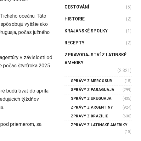
CESTOVÁNÍ
(5)
Tichého oceánu. Táto
HISTORIE
(2)
 spôsobujú vyššie ako
KRAJANSKÉ SPOLKY
(1)
Uruguaja, počas južného
RECEPTY
(2)
ZPRAVODAJSTVÍ Z LATINSKÉ
agentúry v závislosti od
AMERIKY
e počas štvrťroka 2025
(2 321)
SPRÁVY Z MERCOSUR
(15)
SPRÁVY Z PARAGUAJA
(299)
ré budú trvať do apríla
edujúcich týždňov
SPRÁVY Z URUGUAJA
(435)
a.
ZPRÁVY Z ARGENTINY
(924)
ZPRÁVY Z BRAZÍLIE
(630)
y pod priemerom, sa
ZPRÁVY Z LATINSKÉ AMERIKY
(18)