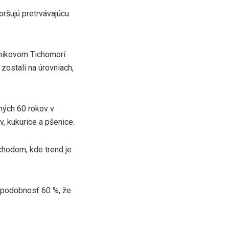
ršujú pretrvávajúcu
níkovom Tichomorí.
ostali na úrovniach,
ných 60 rokov v
, kukurice a pšenice.
chodom, kde trend je
depodobnosť 60 %, že