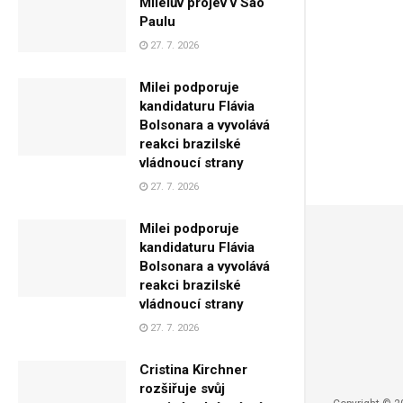
Mileiův projev v São
Paulu
27. 7. 2026
Milei podporuje
kandidaturu Flávia
Bolsonara a vyvolává
reakci brazilské
vládnoucí strany
27. 7. 2026
Milei podporuje
kandidaturu Flávia
Bolsonara a vyvolává
reakci brazilské
vládnoucí strany
27. 7. 2026
Cristina Kirchner
rozšiřuje svůj