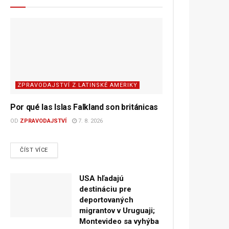
ZPRAVODAJSTVÍ Z LATINSKÉ AMERIKY
Por qué las Islas Falkland son británicas
OD
ZPRAVODAJSTVÍ
7. 8. 2026
DETAILS
ČÍST VÍCE
USA hľadajú
destináciu pre
deportovaných
migrantov v Uruguaji;
Montevideo sa vyhýba