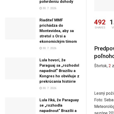
potvrdeniu dohody
30. 7. 2026
Riaditeľ MMF
492
1
prichádza do
SHARES
V
Montevidea, aby sa
stretol s Orsi a
ekonomickým tímom
Predpov
30. 7. 2026
poľnoh
Lula hovorí, že
Paraguaj sa „rozhodol
Štvrtok,
2
napadnúť“ Brazíliu a
Kongres ho obviňuje z
prekrúcania histórie
30. 7. 2026
Lesný poži
Foto: Seba
Lula říká, že Paraguay
se „rozhodla
Meteorológ
napadnout“ Brazílii a
sezóne 202