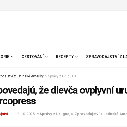
TORIE
CESTOVÁNÍ
RECEPTY
ZPRAVODAJSTVÍ Z L
odajství z Latinské Ameriky
Správy z Uruguaja
ovedajú, že dievča ovplyvní u
rcopress
jství
2. 10. 2025
v
Správy z Uruguaja
,
Zpravodajství z Latinské Ame