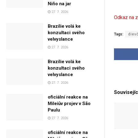
Niño na jar
27. 7. 2026
Odkaz na z
Brazílie volá ke
konzultaci svého
Tags:
diev
velvyslance
27. 7. 2026
Brazílie volá ke
konzultaci svého
velvyslance
27. 7. 2026
Souvisejíc
oficiální reakce na
Mileiův projev v São
Paulu
27. 7. 2026
oficiální reakce na