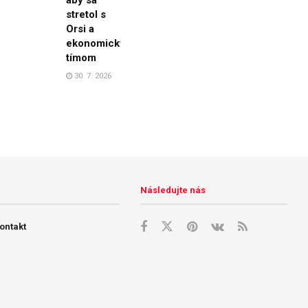
stretol s
Orsi a
ekonomickým
tímom
30. 7. 2026
Následujte nás
ontakt