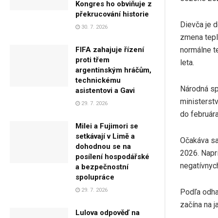
Kongres ho obviňuje z
překrucování historie
Dievča je 
30. 7. 2026
zmena tepl
normálne t
FIFA zahajuje řízení
proti třem
leta.
argentinským hráčům,
technickému
Národná sp
asistentovi a Gavi
ministerst
29. 7. 2026
do februára
Milei a Fujimori se
setkávají v Limě a
Očakáva sa,
dohodnou se na
2026. Napr
posílení hospodářské
negatívnych
a bezpečnostní
spolupráce
29. 7. 2026
Podľa odha
začína na j
Lulova odpověď na