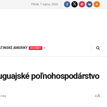
Pátek, 7 srpna, 2026
ATINSKÉ AMERIKY
NOVINKY
ruguajské poľnohospodárstvo
A
riky
A