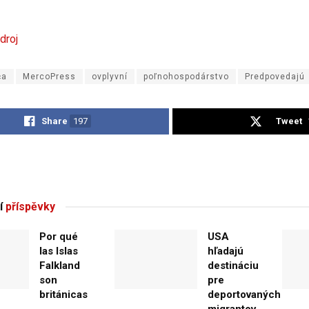
droj
ča
MercoPress
ovplyvní
poľnohospodárstvo
Predpovedajú
Share
197
Tweet
í
příspěvky
Por qué
USA
las Islas
hľadajú
Falkland
destináciu
son
pre
británicas
deportovaných
migrantov