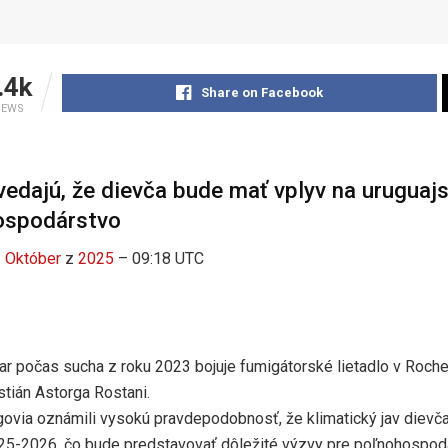
.4k
Share on Facebook
IEWS
edajú, že dievča bude mať vplyv na uruguaj
ospodárstvo
z
Október
z
2025
– 09:18 UTC
ar počas sucha z roku 2023 bojuje fumigátorské lietadlo v Roche
stián Astorga Rostani.
ovia oznámili vysokú pravdepodobnosť, že klimatický jav dievča
5-2026, čo bude predstavovať dôležité výzvy pre poľnohospodá