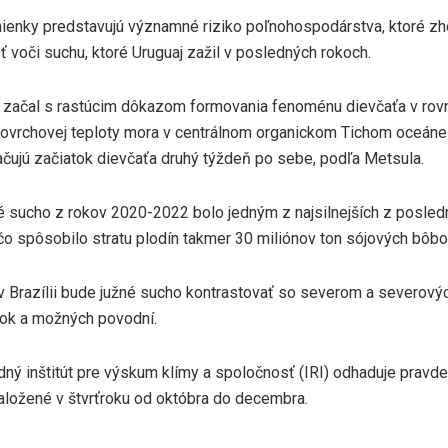
ienky predstavujú významné riziko poľnohospodárstva, ktoré zho
ť voči suchu, ktoré Uruguaj zažil v posledných rokoch.
 začal s rastúcim dôkazom formovania fenoménu dievčaťa v rov
ovrchovej teploty mora v centrálnom organickom Tichom oceáne z
ačujú začiatok dievčaťa druhý týždeň po sebe, podľa Metsula.
 sucho z rokov 2020-2022 bolo jedným z najsilnejších z posled
čo spôsobilo stratu plodín takmer 30 miliónov ton sójových bôbov
 Brazílii bude južné sucho kontrastovať so severom a severový
žok a možných povodní.
ný inštitút pre výskum klímy a spoločnosť (IRI) odhaduje prav
založené v štvrťroku od októbra do decembra.