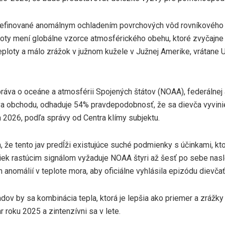
definované anomálnym ochladením povrchových vôd rovníkového 
oty mení globálne vzorce atmosférického obehu, ktoré zvyčajne
eploty a málo zrážok v južnom kužele v Južnej Amerike, vrátane 
ráva o oceáne a atmosférii Spojených štátov (NOAA), federálnej 
va obchodu, odhaduje 54% pravdepodobnosť, že sa dievča vyvini
 2026, podľa správy od Centra klímy subjektu.
 že tento jav predĺži existujúce suché podmienky s účinkami, kto
iek rastúcim signálom vyžaduje NOAA štyri až šesť po sebe nasl
 anomálií v teplote mora, aby oficiálne vyhlásila epizódu dievčať
dov by sa kombinácia tepla, ktorá je lepšia ako priemer a zrážk
ar roku 2025 a zintenzívni sa v lete.