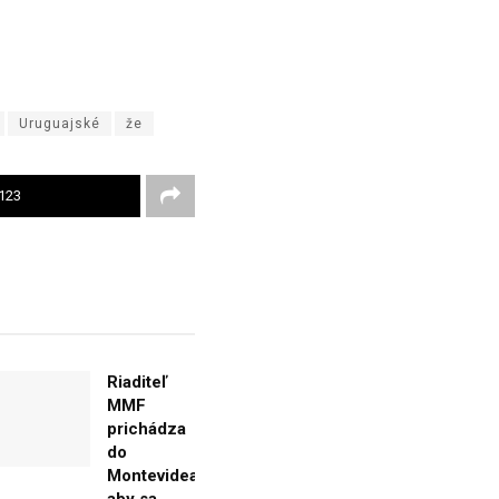
Uruguajské
že
123
Riaditeľ
MMF
prichádza
do
Montevidea,
aby sa