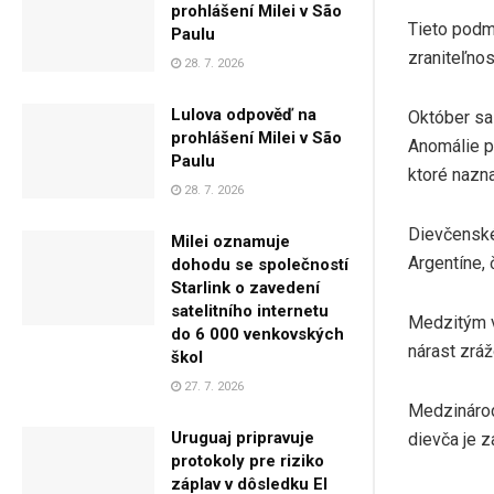
prohlášení Milei v São
Tieto podm
Paulu
zraniteľnos
28. 7. 2026
Lulova odpověď na
Október sa
prohlášení Milei v São
Anomálie p
Paulu
ktoré nazn
28. 7. 2026
Dievčenské
Milei oznamuje
Argentíne, 
dohodu se společností
Starlink o zavedení
satelitního internetu
Medzitým v
do 6 000 venkovských
nárast zrá
škol
27. 7. 2026
Medzinárod
Uruguaj pripravuje
dievča je 
protokoly pre riziko
záplav v dôsledku El