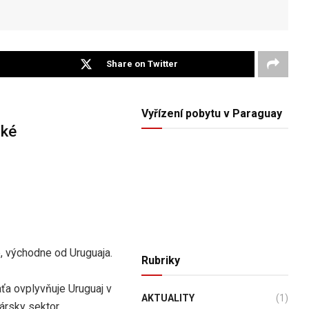
Share on Twitter
Vyřízení pobytu v Paraguay
ské
, východne od Uruguaja.
Rubriky
ťa ovplyvňuje Uruguaj v
AKTUALITY
(1)
rsky sektor.