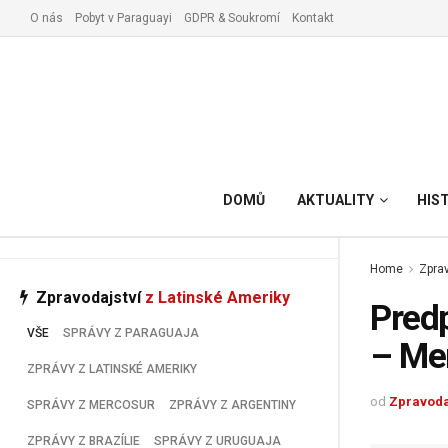
O nás
Pobyt v Paraguayi
GDPR & Soukromí
Kontakt
Vyřízení pobytu v Paraguay
DOMŮ
AKTUALITY
HIS
Home
Zprav
Zpravodajství
z Latinské Ameriky
Predp
VŠE
SPRÁVY Z PARAGUAJA
– Me
ZPRÁVY Z LATINSKÉ AMERIKY
od
Zpravoda
SPRÁVY Z MERCOSUR
ZPRÁVY Z ARGENTINY
ZPRÁVY Z BRAZÍLIE
SPRÁVY Z URUGUAJA