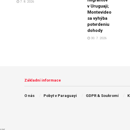
7. 8. 2026
v Uruguaji;
Montevideo
sa vyhýba
potvrdeniu
dohody
30. 7. 2026
Základní informace
O nás
Pobyt v Paraguayi
GDPR & Soukromí
K