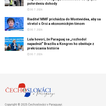
potvrdeniu dohody
30. 7. 2026
Riaditeľ MMF prichádza do Montevidea, aby sa
stretol s Orsi a ekonomickým tímom
30. 7. 2026
Lula hovorí, že Paraguaj sa „rozhodol
napadnúť“ Brazíliu a Kongres ho obviňuje z
prekrúcania histórie
30. 7. 2026
Copyright © 2025 Čechoslováci v Paraguayi.