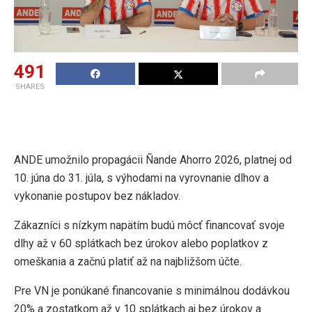
491
SHARES
ANDE umožnilo propagácii Ñande Ahorro 2026, platnej od
10. júna do 31. júla, s výhodami na vyrovnanie dlhov a
vykonanie postupov bez nákladov.
Zákazníci s nízkym napätím budú môcť financovať svoje
dlhy až v 60 splátkach bez úrokov alebo poplatkov z
omeškania a začnú platiť až na najbližšom účte.
Pre VN je ponúkané financovanie s minimálnou dodávkou
20% a zostatkom až v 10 splátkach aj bez úrokov a