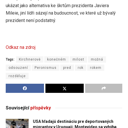
ukázat jako alternativa ke škrtům prezidenta Javiera
Mileie, jiní lídři sázejí na budoucnost, ve které už bývalý
prezident není podstatný.
Odkaz na zdroj
Tags:
Kirchnerově
konečném
milost
možná
odsouzení
Peronismus
pred
rok
rokem
rozděluje
Související
příspěvky
USA hľadajú destináciu pre deportovaných
migrantov v Uruguaji; Montevideo sa vyhýba