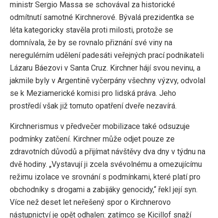
ministr Sergio Massa se schovával za historické
odmítnutí samotné Kirchnerové. Bývalá prezidentka se
léta kategoricky stavěla proti milosti, protože se
domnívala, že by se rovnalo přiznání své viny na
neregulérním udělení padesáti veřejných prací podnikateli
Lázaru Báezovi v Santa Cruz. Kirchner hájí svou nevinu, a
jakmile byly v Argentině vyčerpány všechny výzvy, odvolal
se k Meziamerické komisi pro lidská práva. Jeho
prostředí však již tomuto opatření dveře nezavírá.
Kirchnerismus v předvečer mobilizace také odsuzuje
podmínky zatčení. Kirchner může odjet pouze ze
zdravotních důvodů a přijímat návštěvy dva dny v týdnu na
dvě hodiny. „Vystavují ji zcela svévolnému a omezujícímu
režimu izolace ve srovnání s podmínkami, které platí pro
obchodníky s drogami a zabijáky genocidy,“ řekl její syn.
Více než deset let neřešený spor o Kirchnerovo
nástupnictví je opět odhalen: zatímco se Kicillof snaží