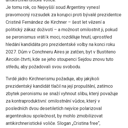
Je tomu rok, co Nejvyšší soud Argentiny vynesl
pravomocný rozsudek za korupci proti bývalé prezidentce
Cristině Fernández de Kirchner – šest let vězení a
politický zákaz doživotí – a možnost omilostnit ji, pokud
se peronismus vrátí k moci, rozděluje hnutí, uprostřed
hledání kandidáta pro prezidentské volby na konci roku
2027. Dům v Conchneru Aires je zatčen, byt v Bustiteno
Airción čtvrti, kde se jeho stoupenci Sejdou znovu tuto
středu, aby požadovali svou svobodu.
Tvrdé jádro Kirchnerismu požaduje, aby jakýkoli
prezidentský kandidát tlačil na její propuštění, zatímco
zbytek peronismu se snaží vyhnout slibu, který považuje
za kontraproduktivní: omilostnění vůdce, který v
posledních dvou desetiletích nejvíce polarizoval
argentinskou společnost, by mohlo zmobilizovat
antikirchneristické voliče. Slogan „Cristina free“,