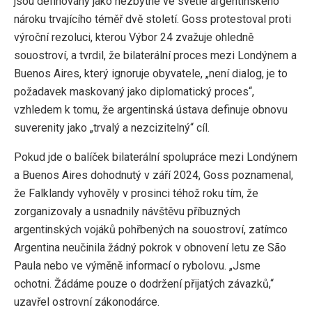
jsou definovány jako nezbytné ve světle argentinského
nároku trvajícího téměř dvě století. Goss protestoval proti
výroční rezoluci, kterou Výbor 24 zvažuje ohledně
souostroví, a tvrdil, že bilaterální proces mezi Londýnem a
Buenos Aires, který ignoruje obyvatele, „není dialog, je to
požadavek maskovaný jako diplomatický proces“,
vzhledem k tomu, že argentinská ústava definuje obnovu
suverenity jako „trvalý a nezcizitelný“ cíl.
Pokud jde o balíček bilaterální spolupráce mezi Londýnem
a Buenos Aires dohodnutý v září 2024, Goss poznamenal,
že Falklandy vyhověly v prosinci téhož roku tím, že
zorganizovaly a usnadnily návštěvu příbuzných
argentinských vojáků pohřbených na souostroví, zatímco
Argentina neučinila žádný pokrok v obnovení letu ze São
Paula nebo ve výměně informací o rybolovu. „Jsme
ochotni. Žádáme pouze o dodržení přijatých závazků,“
uzavřel ostrovní zákonodárce.