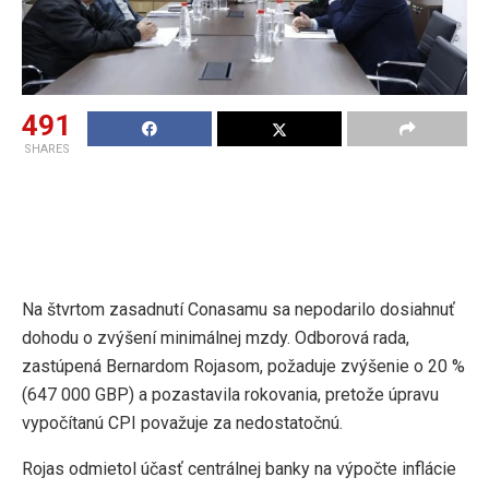
491
SHARES
Na štvrtom zasadnutí Conasamu sa nepodarilo dosiahnuť
dohodu o zvýšení minimálnej mzdy. Odborová rada,
zastúpená Bernardom Rojasom, požaduje zvýšenie o 20 %
(647 000 GBP) a pozastavila rokovania, pretože úpravu
vypočítanú CPI považuje za nedostatočnú.
Rojas odmietol účasť centrálnej banky na výpočte inflácie