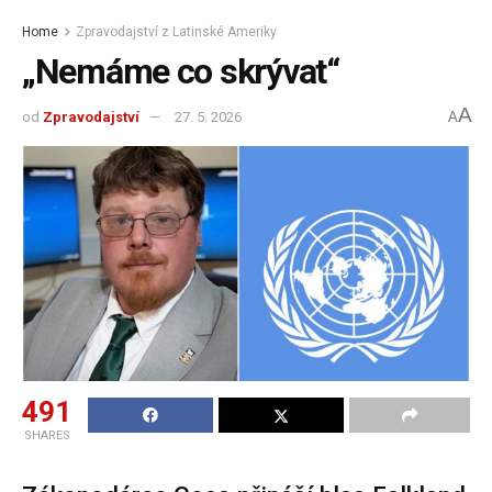
Home
Zpravodajství z Latinské Ameriky
„Nemáme co skrývat“
A
od
Zpravodajství
27. 5. 2026
A
491
SHARES