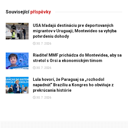
Související
příspěvky
USA hľadajú destináciu pre deportovaných
migrantov v Uruguaji; Montevideo sa vyhýba
potvrdeniu dohody
30. 7. 2026
Riaditeľ MMF prichádza do Montevidea, aby sa
stretol s Orsi a ekonomickým tímom
30. 7. 2026
Lula hovorí, že Paraguaj sa „rozhodol
napadnúť“ Brazíliu a Kongres ho obviňuje z
prekrúcania histórie
30. 7. 2026