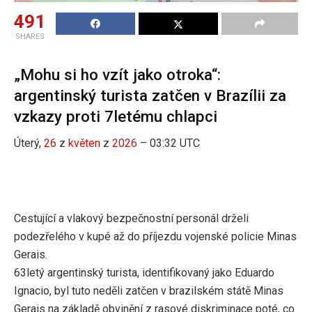
491
SHARES
„Mohu si ho vzít jako otroka“:
argentinský turista zatčen v Brazílii za
vzkazy proti 7letému chlapci
Úterý,
26
z
květen
z
2026
– 03:32 UTC
Cestující a vlakový bezpečnostní personál drželi
podezřelého v kupé až do příjezdu vojenské policie Minas
Gerais.
63letý argentinský turista, identifikovaný jako Eduardo
Ignacio, byl tuto neděli zatčen v brazilském státě Minas
Gerais na základě obvinění z rasové diskriminace poté, co