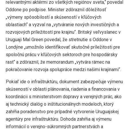
relevantnými aktérmi zo všetkých regiónov sveta,“ povedal
Oddone po podpise. Minister zdôraznil dôležitosť
„výmeny spôsobilostí a skúseností v kľúčových
oblastiach“ a vyzval na „vytváranie nových investičných a
rozvojových príležitostí pre krajinu“. Britský veľvyslanec v
Uruguaji Mal Green povedal, že stretnutie s Oddone v
Londýne „umožnilo identifikovať skutočné príležitosti pre
spoločnú prácu v kľúčových sektoroch pre hospodársky
rast“ a zdôraznil, že memorandum „vytvára rámec na
pokračovanie rozvoja spolupráce medzi našimi krajinami“.
Pokiaľ ide o infraštruktúru, dokument zabezpečuje výmenu
skúseností v oblasti plánovania, riadenia a financovania v
koordinácii s ministerstvom dopravy a verejných prác, ako
aj technický dialóg o inštitucionálnych modeloch, ktorý
zahŕňa poradenstvo pre prípadné vytvorenie Uruguajskej
agentúry pre infraštruktúru. Dohoda zahŕňa aj výmenu
informácií o verejno-súkromných partnerstvách a