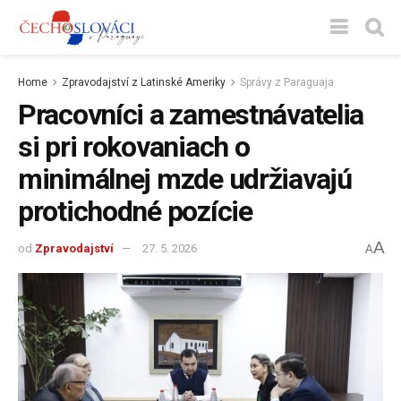
Home
Zpravodajství z Latinské Ameriky
Správy z Paraguaja
Pracovníci a zamestnávatelia
si pri rokovaniach o
minimálnej mzde udržiavajú
protichodné pozície
A
od
Zpravodajství
27. 5. 2026
A