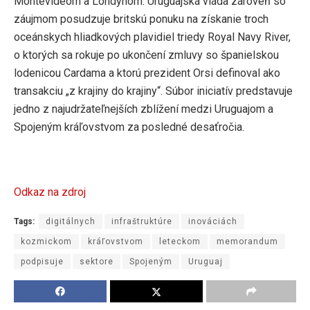
Montevideom a Londýnom. Uruguajská vláda zároveň so
záujmom posudzuje britskú ponuku na získanie troch
oceánskych hliadkových plavidiel triedy Royal Navy River,
o ktorých sa rokuje po ukončení zmluvy so španielskou
lodenicou Cardama a ktorú prezident Orsi definoval ako
transakciu „z krajiny do krajiny“. Súbor iniciatív predstavuje
jedno z najudržateľnejších zblížení medzi Uruguajom a
Spojeným kráľovstvom za posledné desaťročia.
Odkaz na zdroj
Tags:
digitálnych
infraštruktúre
inováciách
kozmickom
kráľovstvom
leteckom
memorandum
podpisuje
sektore
Spojeným
Uruguaj