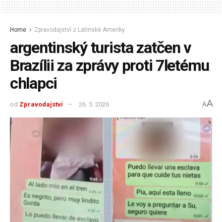
Home
Zpravodajství z Latinské Ameriky
argentinský turista zatčen v
Brazílii za zprávy proti 7letému
chlapci
A
od
Zpravodajství
26. 5. 2026
A