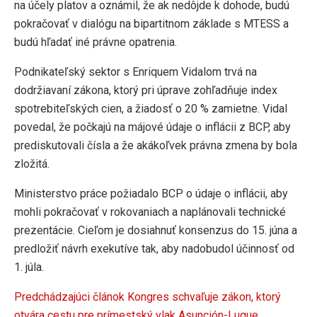
na účely platov a oznámil, že ak nedôjde k dohode, budú
pokračovať v dialógu na bipartitnom základe s MTESS a
budú hľadať iné právne opatrenia.
Podnikateľský sektor s Enriquem Vidalom trvá na
dodržiavaní zákona, ktorý pri úprave zohľadňuje index
spotrebiteľských cien, a žiadosť o 20 % zamietne. Vidal
povedal, že počkajú na májové údaje o inflácii z BCP, aby
prediskutovali čísla a že akákoľvek právna zmena by bola
zložitá.
Ministerstvo práce požiadalo BCP o údaje o inflácii, aby
mohli pokračovať v rokovaniach a naplánovali technické
prezentácie. Cieľom je dosiahnuť konsenzus do 15. júna a
predložiť návrh exekutíve tak, aby nadobudol účinnosť od
1. júla.
Predchádzajúci článok
Kongres schvaľuje zákon, ktorý
otvára cestu pre prímestský vlak Asunción-Luque