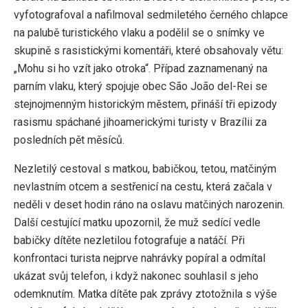
vyfotografoval a nafilmoval sedmiletého černého chlapce
na palubě turistického vlaku a podělil se o snímky ve
skupině s rasistickými komentáři, které obsahovaly větu:
„Mohu si ho vzít jako otroka“. Případ zaznamenaný na
parním vlaku, který spojuje obec São João del-Rei se
stejnojmenným historickým městem, přináší tři epizody
rasismu spáchané jihoamerickými turisty v Brazílii za
posledních pět měsíců.
Nezletilý cestoval s matkou, babičkou, tetou, matčiným
nevlastním otcem a sestřenicí na cestu, která začala v
neděli v deset hodin ráno na oslavu matčiných narozenin.
Další cestující matku upozornil, že muž sedící vedle
babičky dítěte nezletilou fotografuje a natáčí. Při
konfrontaci turista nejprve nahrávky popíral a odmítal
ukázat svůj telefon, i když nakonec souhlasil s jeho
odemknutím. Matka dítěte pak zprávy ztotožnila s výše