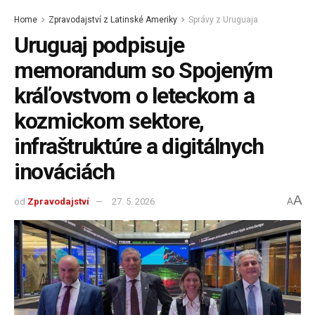
Home
Zpravodajství z Latinské Ameriky
Správy z Uruguaja
Uruguaj podpisuje
memorandum so Spojeným
kráľovstvom o leteckom a
kozmickom sektore,
infraštruktúre a digitálnych
inováciách
A
od
Zpravodajství
27. 5. 2026
A