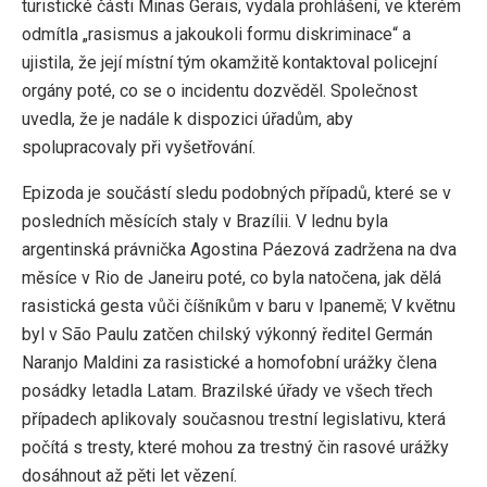
turistické části Minas Gerais, vydala prohlášení, ve kterém
odmítla „rasismus a jakoukoli formu diskriminace“ a
ujistila, že její místní tým okamžitě kontaktoval policejní
orgány poté, co se o incidentu dozvěděl. Společnost
uvedla, že je nadále k dispozici úřadům, aby
spolupracovaly při vyšetřování.
Epizoda je součástí sledu podobných případů, které se v
posledních měsících staly v Brazílii. V lednu byla
argentinská právnička Agostina Páezová zadržena na dva
měsíce v Rio de Janeiru poté, co byla natočena, jak dělá
rasistická gesta vůči číšníkům v baru v Ipanemě; V květnu
byl v São Paulu zatčen chilský výkonný ředitel Germán
Naranjo Maldini za rasistické a homofobní urážky člena
posádky letadla Latam. Brazilské úřady ve všech třech
případech aplikovaly současnou trestní legislativu, která
počítá s tresty, které mohou za trestný čin rasové urážky
dosáhnout až pěti let vězení.