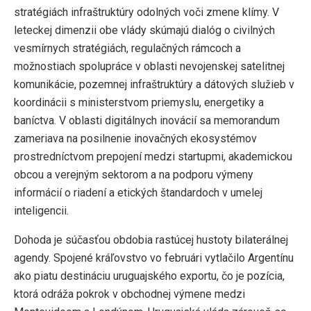
stratégiách infraštruktúry odolných voči zmene klímy. V
leteckej dimenzii obe vlády skúmajú dialóg o civilných
vesmírnych stratégiách, regulačných rámcoch a
možnostiach spolupráce v oblasti nevojenskej satelitnej
komunikácie, pozemnej infraštruktúry a dátových služieb v
koordinácii s ministerstvom priemyslu, energetiky a
baníctva. V oblasti digitálnych inovácií sa memorandum
zameriava na posilnenie inovačných ekosystémov
prostredníctvom prepojení medzi startupmi, akademickou
obcou a verejným sektorom a na podporu výmeny
informácií o riadení a etických štandardoch v umelej
inteligencii.
Dohoda je súčasťou obdobia rastúcej hustoty bilaterálnej
agendy. Spojené kráľovstvo vo februári vytlačilo Argentínu
ako piatu destináciu uruguajského exportu, čo je pozícia,
ktorá odráža pokrok v obchodnej výmene medzi