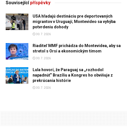
Související
příspěvky
USA hľadajú destináciu pre deportovaných
migrantov v Uruguaji; Montevideo sa vyhýba
potvrdeniu dohody
30. 7. 2026
Riaditeľ MMF prichádza do Montevidea, aby sa
stretol s Orsi a ekonomickým tímom
30. 7. 2026
Lula hovorí, že Paraguaj sa „rozhodol
napadnúť“ Brazíliu a Kongres ho obviňuje z
prekrúcania histórie
30. 7. 2026