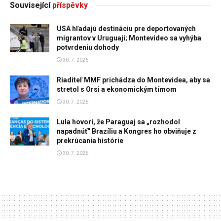
Související
příspěvky
USA hľadajú destináciu pre deportovaných
migrantov v Uruguaji; Montevideo sa vyhýba
potvrdeniu dohody
30. 7. 2026
Riaditeľ MMF prichádza do Montevidea, aby sa
stretol s Orsi a ekonomickým tímom
30. 7. 2026
Lula hovorí, že Paraguaj sa „rozhodol
napadnúť“ Brazíliu a Kongres ho obviňuje z
prekrúcania histórie
30. 7. 2026