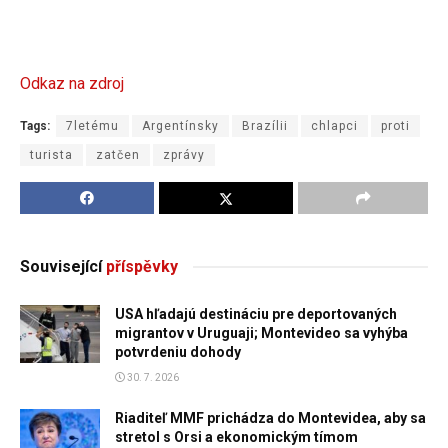
Odkaz na zdroj
Tags:
7letému
Argentínsky
Brazílii
chlapci
proti
turista
zatčen
zprávy
Související
příspěvky
USA hľadajú destináciu pre deportovaných
migrantov v Uruguaji; Montevideo sa vyhýba
potvrdeniu dohody
30. 7. 2026
Riaditeľ MMF prichádza do Montevidea, aby sa
stretol s Orsi a ekonomickým tímom