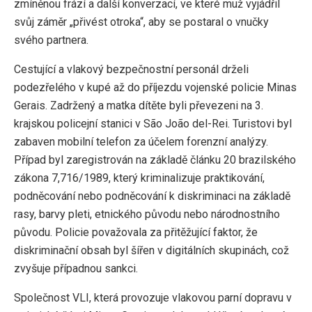
zmíněnou frází a další konverzací, ve které muž vyjádřil
svůj záměr „přivést otroka“, aby se postaral o vnučky
svého partnera.
Cestující a vlakový bezpečnostní personál drželi
podezřelého v kupé až do příjezdu vojenské policie Minas
Gerais. Zadržený a matka dítěte byli převezeni na 3.
krajskou policejní stanici v São João del-Rei. Turistovi byl
zabaven mobilní telefon za účelem forenzní analýzy.
Případ byl zaregistrován na základě článku 20 brazilského
zákona 7,716/1989, který kriminalizuje praktikování,
podněcování nebo podněcování k diskriminaci na základě
rasy, barvy pleti, etnického původu nebo národnostního
původu. Policie považovala za přitěžující faktor, že
diskriminační obsah byl šířen v digitálních skupinách, což
zvyšuje případnou sankci.
Společnost VLI, která provozuje vlakovou parní dopravu v