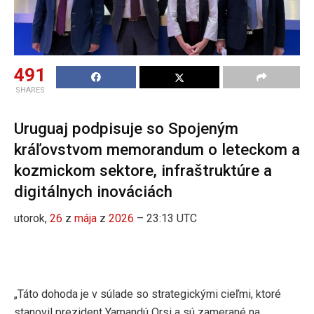
491
SHARES
Uruguaj podpisuje so Spojeným
kráľovstvom memorandum o leteckom a
kozmickom sektore, infraštruktúre a
digitálnych inováciách
utorok,
26
z
mája
z
2026
– 23:13 UTC
„Táto dohoda je v súlade so strategickými cieľmi, ktoré
stanovil prezident Yamandú Orsi a sú zamerané na