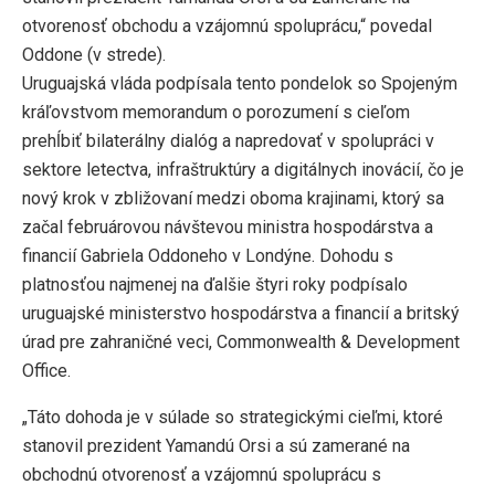
otvorenosť obchodu a vzájomnú spoluprácu,“ povedal
Oddone (v strede).
Uruguajská vláda podpísala tento pondelok so Spojeným
kráľovstvom memorandum o porozumení s cieľom
prehĺbiť bilaterálny dialóg a napredovať v spolupráci v
sektore letectva, infraštruktúry a digitálnych inovácií, čo je
nový krok v zbližovaní medzi oboma krajinami, ktorý sa
začal februárovou návštevou ministra hospodárstva a
financií Gabriela Oddoneho v Londýne. Dohodu s
platnosťou najmenej na ďalšie štyri roky podpísalo
uruguajské ministerstvo hospodárstva a financií a britský
úrad pre zahraničné veci, Commonwealth & Development
Office.
„Táto dohoda je v súlade so strategickými cieľmi, ktoré
stanovil prezident Yamandú Orsi a sú zamerané na
obchodnú otvorenosť a vzájomnú spoluprácu s