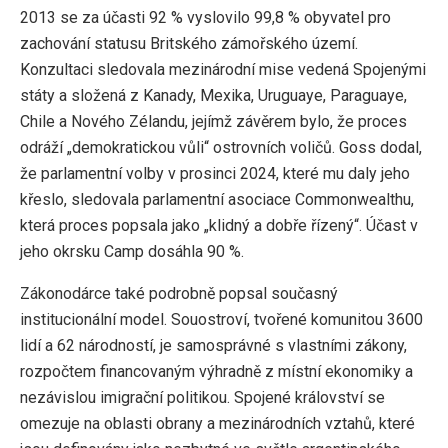
2013 se za účasti 92 % vyslovilo 99,8 % obyvatel pro
zachování statusu Britského zámořského území.
Konzultaci sledovala mezinárodní mise vedená Spojenými
státy a složená z Kanady, Mexika, Uruguaye, Paraguaye,
Chile a Nového Zélandu, jejímž závěrem bylo, že proces
odráží „demokratickou vůli“ ostrovních voličů. Goss dodal,
že parlamentní volby v prosinci 2024, které mu daly jeho
křeslo, sledovala parlamentní asociace Commonwealthu,
která proces popsala jako „klidný a dobře řízený“. Účast v
jeho okrsku Camp dosáhla 90 %.
Zákonodárce také podrobně popsal současný
institucionální model. Souostroví, tvořené komunitou 3600
lidí a 62 národností, je samosprávné s vlastními zákony,
rozpočtem financovaným výhradně z místní ekonomiky a
nezávislou imigrační politikou. Spojené království se
omezuje na oblasti obrany a mezinárodních vztahů, které