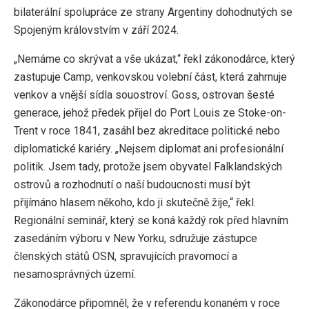
bilaterální spolupráce ze strany Argentiny dohodnutých se
Spojeným královstvím v září 2024.
„Nemáme co skrývat a vše ukázat,“ řekl zákonodárce, který
zastupuje Camp, venkovskou volební část, která zahrnuje
venkov a vnější sídla souostroví. Goss, ostrovan šesté
generace, jehož předek přijel do Port Louis ze Stoke-on-
Trent v roce 1841, zasáhl bez akreditace politické nebo
diplomatické kariéry. „Nejsem diplomat ani profesionální
politik. Jsem tady, protože jsem obyvatel Falklandských
ostrovů a rozhodnutí o naší budoucnosti musí být
přijímáno hlasem někoho, kdo ji skutečně žije,“ řekl.
Regionální seminář, který se koná každý rok před hlavním
zasedáním výboru v New Yorku, sdružuje zástupce
členských států OSN, spravujících pravomocí a
nesamosprávných území.
Zákonodárce připomněl, že v referendu konaném v roce