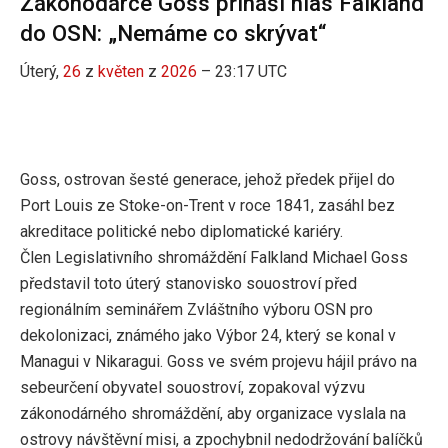
Zákonodárce Goss přináší hlas Falkland
do OSN: „Nemáme co skrývat“
Úterý,
26
z
květen
z
2026
– 23:17 UTC
Goss, ostrovan šesté generace, jehož předek přijel do
Port Louis ze Stoke-on-Trent v roce 1841, zasáhl bez
akreditace politické nebo diplomatické kariéry.
Člen Legislativního shromáždění Falkland Michael Goss
představil toto úterý stanovisko souostroví před
regionálním seminářem Zvláštního výboru OSN pro
dekolonizaci, známého jako Výbor 24, který se konal v
Managui v Nikaragui. Goss ve svém projevu hájil právo na
sebeurčení obyvatel souostroví, zopakoval výzvu
zákonodárného shromáždění, aby organizace vyslala na
ostrovy návštěvní misi, a zpochybnil nedodržování balíčků