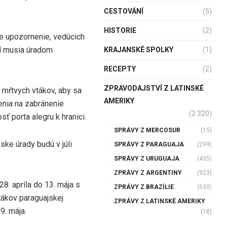
CESTOVÁNÍ
(5)
HISTORIE
(2)
e upozornenie, vedúcich
rí musia úradom
KRAJANSKÉ SPOLKY
(1)
RECEPTY
(2)
ZPRAVODAJSTVÍ Z LATINSKÉ
 mŕtvych vtákov, aby sa
AMERIKY
enia na zabránenie
(2 320)
sť porta alegru k hranici.
SPRÁVY Z MERCOSUR
(15)
ske úrady budú v júli
SPRÁVY Z PARAGUAJA
(299)
SPRÁVY Z URUGUAJA
(435)
ZPRÁVY Z ARGENTINY
(923)
8. apríla do 13. mája s
ZPRÁVY Z BRAZÍLIE
(630)
tákov paraguajskej
ZPRÁVY Z LATINSKÉ AMERIKY
9. mája.
(18)