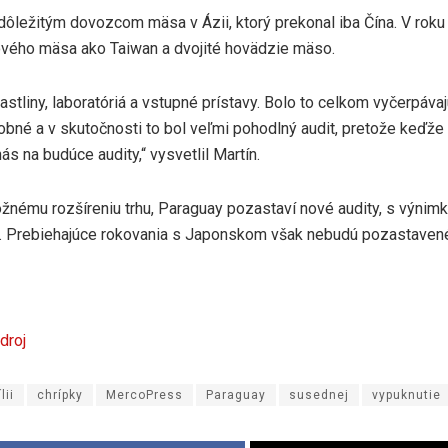
 dôležitým dovozcom mäsa v Ázii, ktorý prekonal iba Čína. V roku
ového mäsa ako Taiwan a dvojité hovädzie mäso.
 rastliny, laboratóriá a vstupné prístavy. Bolo to celkom vyčerpáv
obné a v skutočnosti to bol veľmi pohodlný audit, pretože keďže 
nás na budúce audity,“ vysvetlil Martín.
žnému rozšíreniu trhu, Paraguay pozastaví nové audity, s výnimk
. Prebiehajúce rokovania s Japonskom však nebudú pozastaven
droj
lii
chrípky
MercoPress
Paraguay
susednej
vypuknutie