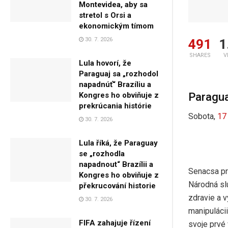
Montevidea, aby sa
stretol s Orsi a
ekonomickým tímom
30. 7. 2026
491
1
SHARES
V
Lula hovorí, že
Paraguaj sa „rozhodol
napadnúť“ Brazíliu a
Paragua
Kongres ho obviňuje z
prekrúcania histórie
Sobota,
17
30. 7. 2026
Lula říká, že Paraguay
se „rozhodla
napadnout“ Brazílii a
Senacsa pri
Kongres ho obviňuje z
Národná slu
překrucování historie
zdravie a v
30. 7. 2026
manipulácii
FIFA zahajuje řízení
svoje prvé