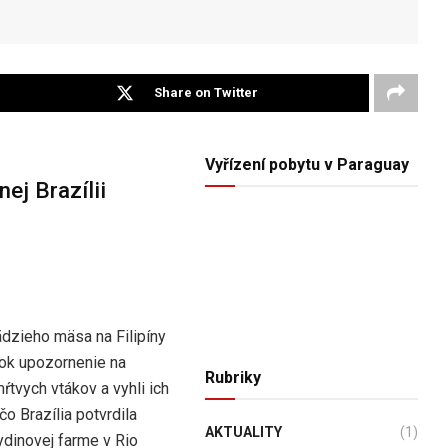
Share on Twitter
Vyřízení pobytu v Paraguay
ej Brazílii
ädzieho mäsa na Filipíny
tok upozornenie na
Rubriky
ŕtvych vtákov a vyhli ich
čo Brazília potvrdila
AKTUALITY
(1)
ydinovej farme v Rio