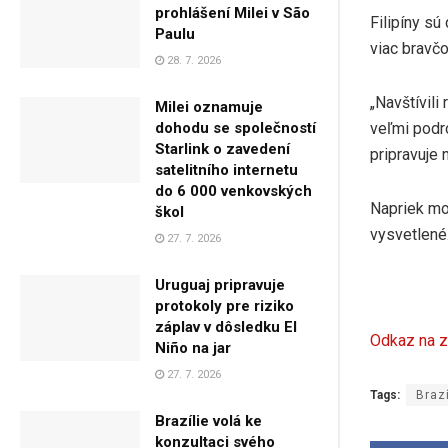
prohlášení Milei v São
Filipíny sú
Paulu
viac bravč
28. 7. 2026
„Navštívili
Milei oznamuje
veľmi podr
dohodu se společností
Starlink o zavedení
pripravuje 
satelitního internetu
do 6 000 venkovských
Napriek mo
škol
vysvetlené
27. 7. 2026
Uruguaj pripravuje
protokoly pre riziko
záplav v dôsledku El
Odkaz na z
Niño na jar
27. 7. 2026
Tags:
Brazí
Brazílie volá ke
konzultaci svého