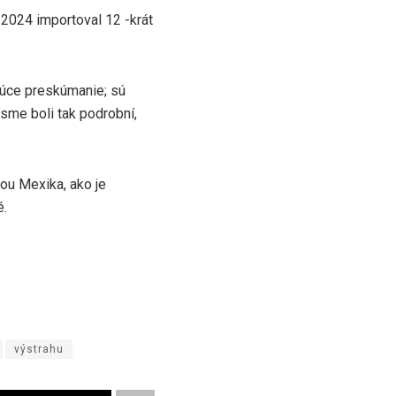
 2024 importoval 12 -krát
ajúce preskúmanie; sú
sme boli tak podrobní,
ou Mexika, ako je
é.
výstrahu