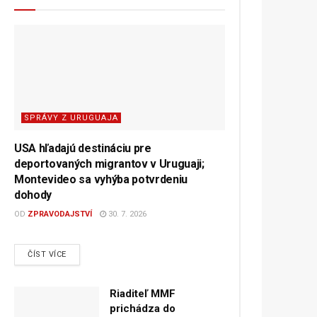
SPRÁVY Z URUGUAJA
USA hľadajú destináciu pre
deportovaných migrantov v Uruguaji;
Montevideo sa vyhýba potvrdeniu
dohody
OD
ZPRAVODAJSTVÍ
30. 7. 2026
DETAILS
ČÍST VÍCE
Riaditeľ MMF
prichádza do