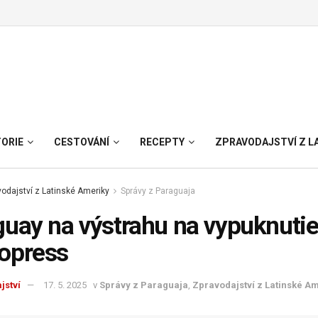
TORIE
CESTOVÁNÍ
RECEPTY
ZPRAVODAJSTVÍ Z L
odajství z Latinské Ameriky
Správy z Paraguaja
uay na výstrahu na vypuknutie 
opress
jství
17. 5. 2025
v
Správy z Paraguaja
,
Zpravodajství z Latinské A