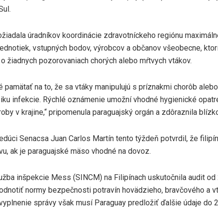
Sul.
žiadala úradníkov koordinácie zdravotníckeho regiónu maximáln
jednotiek, vstupných bodov, výrobcov a občanov všeobecne, kto
 o žiadnych pozorovaniach chorých alebo mŕtvych vtákov.
é pamätať na to, že sa vtáky manipulujú s príznakmi chorôb alebo
iziku infekcie. Rýchlé oznámenie umožní vhodné hygienické opatr
roby v krajine,“ pripomenula paraguajský orgán a zdôraznila blízko
úci Senacsa Juan Carlos Martín tento týždeň potvrdil, že filipín
vu, ak je paraguajské mäso vhodné na dovoz.
žba inšpekcie Mess (SINCM) na Filipínach uskutočnila audit od 2
odnotiť normy bezpečnosti potravín hovädzieho, bravčového a v
vyplnenie správy však musí Paraguay predložiť ďalšie údaje do 2