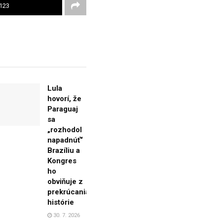
123
Lula
hovorí, že
Paraguaj
sa
„rozhodol
napadnúť“
Brazíliu a
Kongres
ho
obviňuje z
prekrúcania
histórie
30. 7. 2026