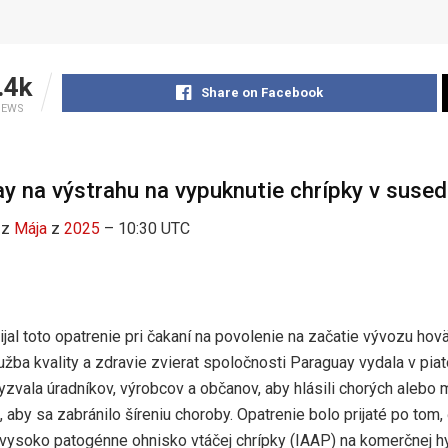
.4k
Share on Facebook
IEWS
y na výstrahu na vypuknutie chrípky v susedn
z
Mája
z
2025
– 10:30 UTC
jal toto opatrenie pri čakaní na povolenie na začatie vývozu hov
žba kvality a zdravie zvierat spoločnosti Paraguay vydala v pia
yzvala úradníkov, výrobcov a občanov, aby hlásili chorých alebo m
, aby sa zabránilo šíreniu choroby. Opatrenie bolo prijaté po tom, 
 vysoko patogénne ohnisko vtáčej chrípky (IAAP) na komerčnej h