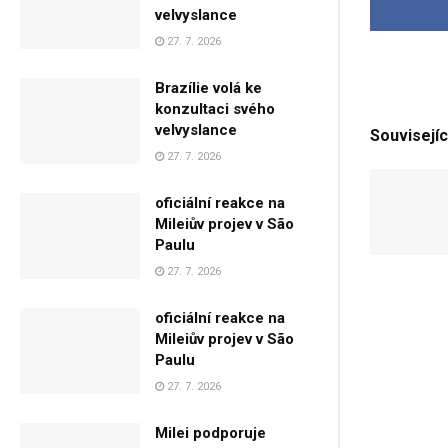
velvyslance
27. 7. 2026
Brazílie volá ke
konzultaci svého
velvyslance
Souvisejíc
27. 7. 2026
oficiální reakce na
Mileiův projev v São
Paulu
27. 7. 2026
oficiální reakce na
Mileiův projev v São
Paulu
27. 7. 2026
Milei podporuje