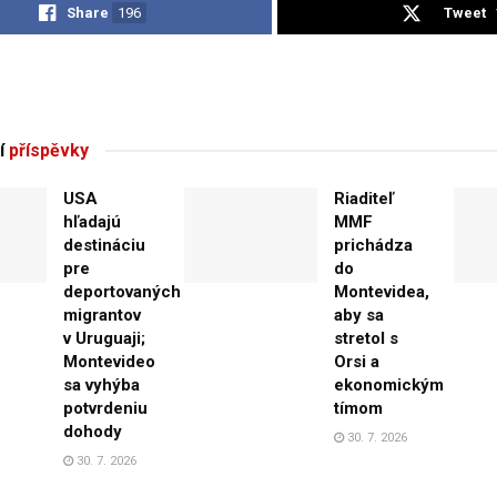
Share
196
Tweet
í
příspěvky
USA
Riaditeľ
hľadajú
MMF
destináciu
prichádza
pre
do
deportovaných
Montevidea,
migrantov
aby sa
v Uruguaji;
stretol s
Montevideo
Orsi a
sa vyhýba
ekonomickým
potvrdeniu
tímom
dohody
30. 7. 2026
30. 7. 2026