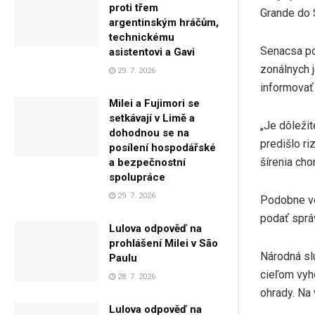
proti třem
Grande do 
argentinským hráčům,
technickému
Senacsa po
asistentovi a Gavi
zonálnych 
29. 7. 2026
informovať
Milei a Fujimori se
setkávají v Limě a
„Je dôležit
dohodnou se na
predišlo r
posílení hospodářské
šírenia cho
a bezpečnostní
spolupráce
29. 7. 2026
Podobne ved
podať sprá
Lulova odpověď na
prohlášení Milei v São
Národná slu
Paulu
cieľom vyh
28. 7. 2026
ohrady. Na 
Lulova odpověď na