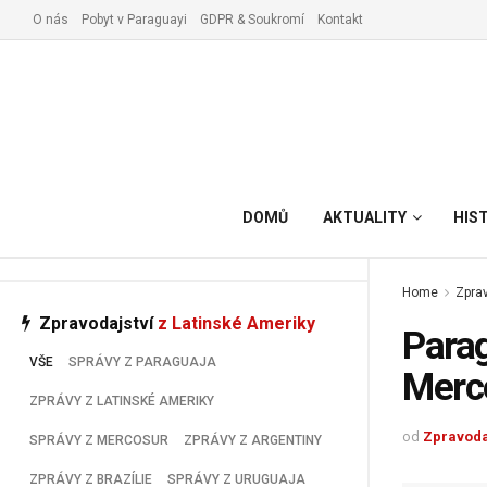
O nás
Pobyt v Paraguayi
GDPR & Soukromí
Kontakt
Vyřízení pobytu v Paraguay
DOMŮ
AKTUALITY
HIS
Home
Zprav
Zpravodajství
z Latinské Ameriky
Parag
VŠE
SPRÁVY Z PARAGUAJA
Merc
ZPRÁVY Z LATINSKÉ AMERIKY
od
Zpravoda
SPRÁVY Z MERCOSUR
ZPRÁVY Z ARGENTINY
ZPRÁVY Z BRAZÍLIE
SPRÁVY Z URUGUAJA