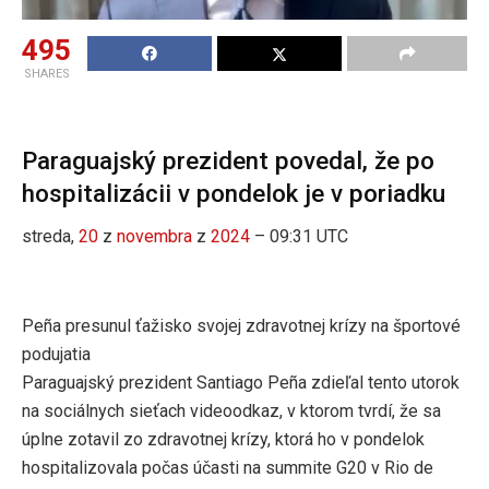
495
SHARES
Paraguajský prezident povedal, že po
hospitalizácii v pondelok je v poriadku
streda,
20
z
novembra
z
2024
– 09:31 UTC
Peña presunul ťažisko svojej zdravotnej krízy na športové
podujatia
Paraguajský prezident Santiago Peña zdieľal tento utorok
na sociálnych sieťach videoodkaz, v ktorom tvrdí, že sa
úplne zotavil zo zdravotnej krízy, ktorá ho v pondelok
hospitalizovala počas účasti na summite G20 v Rio de