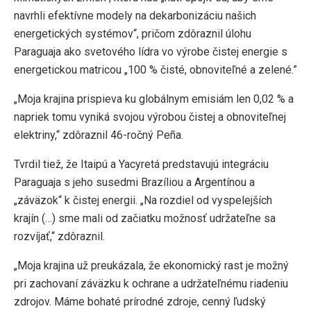
navrhli efektívne modely na dekarbonizáciu našich
energetických systémov“, pričom zdôraznil úlohu
Paraguaja ako svetového lídra vo výrobe čistej energie s
energetickou matricou „100 % čisté, obnoviteľné a zelené.”
„Moja krajina prispieva ku globálnym emisiám len 0,02 % a
napriek tomu vyniká svojou výrobou čistej a obnoviteľnej
elektriny,“ zdôraznil 46-ročný Peña.
Tvrdil tiež, že Itaipú a Yacyretá predstavujú integráciu
Paraguaja s jeho susedmi Brazíliou a Argentínou a
„záväzok“ k čistej energii. „Na rozdiel od vyspelejších
krajín (…) sme mali od začiatku možnosť udržateľne sa
rozvíjať,“ zdôraznil.
„Moja krajina už preukázala, že ekonomický rast je možný
pri zachovaní záväzku k ochrane a udržateľnému riadeniu
zdrojov. Máme bohaté prírodné zdroje, cenný ľudský