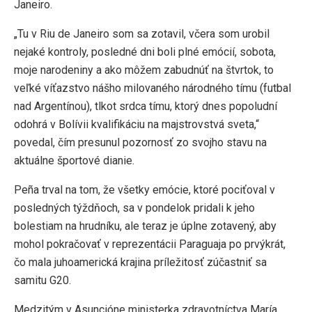
Janeiro.
„Tu v Riu de Janeiro som sa zotavil, včera som urobil
nejaké kontroly, posledné dni boli plné emócií, sobota,
moje narodeniny a ako môžem zabudnúť na štvrtok, to
veľké víťazstvo nášho milovaného národného tímu (futbal
nad Argentínou), tlkot srdca tímu, ktorý dnes popoludní
odohrá v Bolívii kvalifikáciu na majstrovstvá sveta,“
povedal, čím presunul pozornosť zo svojho stavu na
aktuálne športové dianie.
Peña trval na tom, že všetky emócie, ktoré pociťoval v
posledných týždňoch, sa v pondelok pridali k jeho
bolestiam na hrudníku, ale teraz je úplne zotavený, aby
mohol pokračovať v reprezentácii Paraguaja po prvýkrát,
čo mala juhoamerická krajina príležitosť zúčastniť sa
samitu G20.
Medzitým v Asuncióne ministerka zdravotníctva María