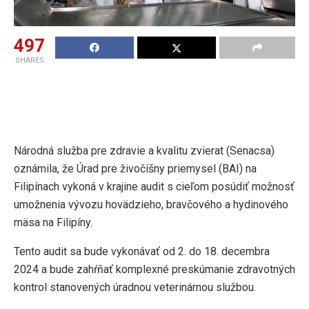
497
SHARES
Národná služba pre zdravie a kvalitu zvierat (Senacsa)
oznámila, že Úrad pre živočíšny priemysel (BAI) na
Filipínach vykoná v krajine audit s cieľom posúdiť možnosť
umožnenia vývozu hovädzieho, bravčového a hydinového
mäsa na Filipíny.
Tento audit sa bude vykonávať od 2. do 18. decembra
2024 a bude zahŕňať komplexné preskúmanie zdravotných
kontrol stanovených úradnou veterinárnou službou.