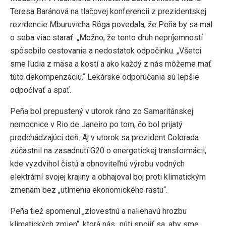
Teresa Baránová na tlačovej konferencii z prezidentskej
rezidencie Mburuvicha Róga povedala, že Peña by sa mal
o seba viac starať. „Možno, že tento druh nepríjemností
spôsobilo cestovanie a nedostatok odpočinku. „Všetci
sme ľudia z mäsa a kostí a ako každý z nás môžeme mať
túto dekompenzáciu.“ Lekárske odporúčania sú lepšie
odpočívať a spať.
Peña bol prepustený v utorok ráno zo Samaritánskej
nemocnice v Rio de Janeiro po tom, čo bol prijatý
predchádzajúci deň. Aj v utorok sa prezident Colorada
zúčastnil na zasadnutí G20 o energetickej transformácii,
kde vyzdvihol čistú a obnoviteľnú výrobu vodných
elektrární svojej krajiny a obhajoval boj proti klimatickým
zmenám bez „utlmenia ekonomického rastu“.
Peña tiež spomenul „zlovestnú a naliehavú hrozbu
klimatických zmien“, ktorá nás „núti spojiť sa, aby sme