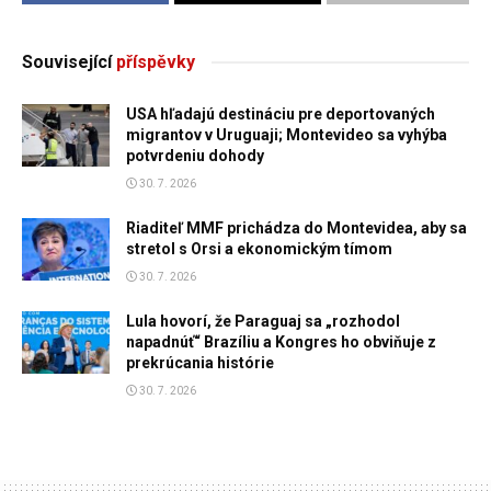
Související
příspěvky
USA hľadajú destináciu pre deportovaných
migrantov v Uruguaji; Montevideo sa vyhýba
potvrdeniu dohody
30. 7. 2026
Riaditeľ MMF prichádza do Montevidea, aby sa
stretol s Orsi a ekonomickým tímom
30. 7. 2026
Lula hovorí, že Paraguaj sa „rozhodol
napadnúť“ Brazíliu a Kongres ho obviňuje z
prekrúcania histórie
30. 7. 2026