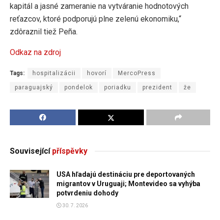
kapitál a jasné zameranie na vytváranie hodnotových
reťazcov, ktoré podporujú plne zelenú ekonomiku,“
zdôraznil tiež Peña.
Odkaz na zdroj
Tags:
hospitalizácii
hovorí
MercoPress
paraguajský
pondelok
poriadku
prezident
že
Související
příspěvky
USA hľadajú destináciu pre deportovaných
migrantov v Uruguaji; Montevideo sa vyhýba
potvrdeniu dohody
30. 7. 2026