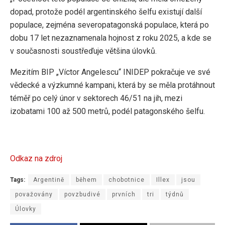
dopad, protože podél argentinského šelfu existují další
populace, zejména severopatagonská populace, která po
dobu 17 let nezaznamenala hojnost z roku 2025, a kde se
v současnosti soustřeďuje většina úlovků.
Mezitím BIP „Víctor Angelescu“ INIDEP pokračuje ve své
vědecké a výzkumné kampani, která by se měla protáhnout
téměř po celý únor v sektorech 46/51 na jih, mezi
izobatami 100 až 500 metrů, podél patagonského šelfu.
Odkaz na zdroj
Tags:
Argentině
během
chobotnice
Illex
jsou
považovány
povzbudivé
prvních
tri
týdnů
Úlovky