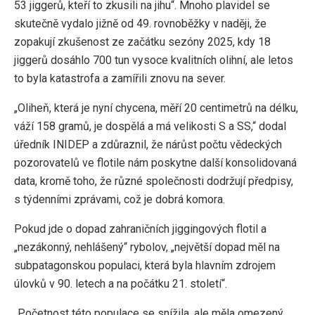
53 jiggerů, kteří to zkusili na jihu“. Mnoho plavidel se
skutečně vydalo jižně od 49. rovnoběžky v naději, že
zopakují zkušenost ze začátku sezóny 2025, kdy 18
jiggerů dosáhlo 700 tun vysoce kvalitních olihní, ale letos
to byla katastrofa a zamířili znovu na sever.
„Oliheň, která je nyní chycena, měří 20 centimetrů na délku,
váží 158 gramů, je dospělá a má velikosti S a SS,“ dodal
úředník INIDEP a zdůraznil, že nárůst počtu vědeckých
pozorovatelů ve flotile nám poskytne další konsolidovaná
data, kromě toho, že různé společnosti dodržují předpisy,
s týdenními zprávami, což je dobrá komora.
Pokud jde o dopad zahraničních jiggingových flotil a
„nezákonný, nehlášený“ rybolov, „největší dopad měl na
subpatagonskou populaci, která byla hlavním zdrojem
úlovků v 90. letech a na počátku 21. století“.
„Početnost této populace se snížila, ale měla omezený