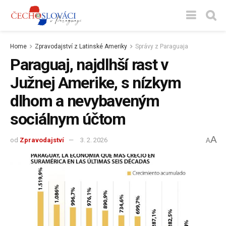
Home
Zpravodajství z Latinské Ameriky
Správy z Paraguaja
Paraguaj, najdlhší rast v
Južnej Amerike, s nízkym
dlhom a nevybaveným
sociálnym účtom
A
od
Zpravodajství
3. 2. 2026
A