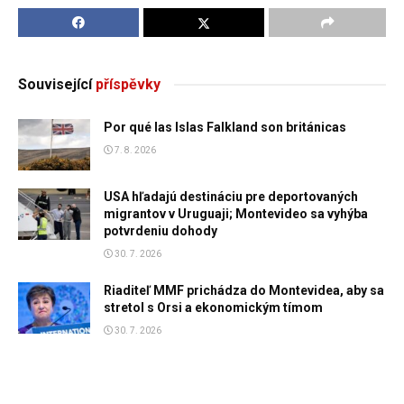
Související
příspěvky
Por qué las Islas Falkland son británicas
7. 8. 2026
USA hľadajú destináciu pre deportovaných
migrantov v Uruguaji; Montevideo sa vyhýba
potvrdeniu dohody
30. 7. 2026
Riaditeľ MMF prichádza do Montevidea, aby sa
stretol s Orsi a ekonomickým tímom
30. 7. 2026