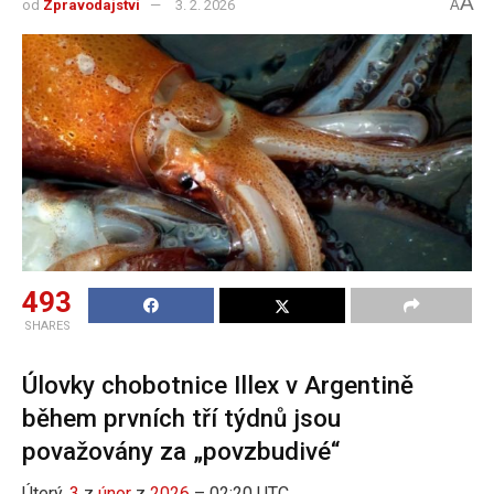
A
od
Zpravodajství
3. 2. 2026
A
493
SHARES
Úlovky chobotnice Illex v Argentině
během prvních tří týdnů jsou
považovány za „povzbudivé“
Úterý,
3
z
únor
z
2026
– 02:20 UTC