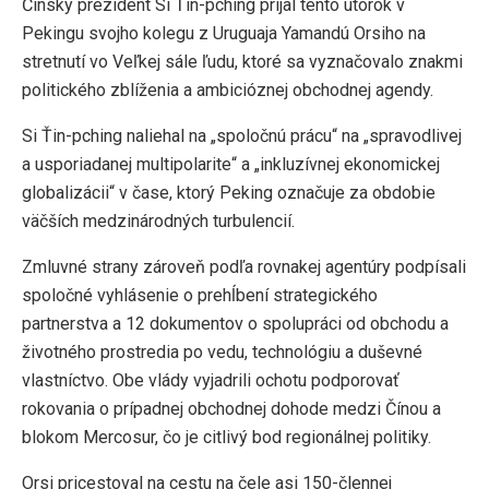
Čínsky prezident Si Ťin-pching prijal tento utorok v
Pekingu svojho kolegu z Uruguaja Yamandú Orsiho na
stretnutí vo Veľkej sále ľudu, ktoré sa vyznačovalo znakmi
politického zblíženia a ambicióznej obchodnej agendy.
Si Ťin-pching naliehal na „spoločnú prácu“ na „spravodlivej
a usporiadanej multipolarite“ a „inkluzívnej ekonomickej
globalizácii“ v čase, ktorý Peking označuje za obdobie
väčších medzinárodných turbulencií.
Zmluvné strany zároveň podľa rovnakej agentúry podpísali
spoločné vyhlásenie o prehĺbení strategického
partnerstva a 12 dokumentov o spolupráci od obchodu a
životného prostredia po vedu, technológiu a duševné
vlastníctvo. Obe vlády vyjadrili ochotu podporovať
rokovania o prípadnej obchodnej dohode medzi Čínou a
blokom Mercosur, čo je citlivý bod regionálnej politiky.
Orsi pricestoval na cestu na čele asi 150-člennej