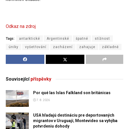
Odkaz na zdroj
Tags:
antarktické
Argentinské
špatné
stížnost
úniky
vyšetřování
zacházení
zahajuje
základně
Související
příspěvky
Por qué las Islas Falkland son británicas
7. 8. 2026
USA hľadajú destináciu pre deportovaných
migrantov v Uruguaji; Montevideo sa vyhýba
potvrdeniu dohody