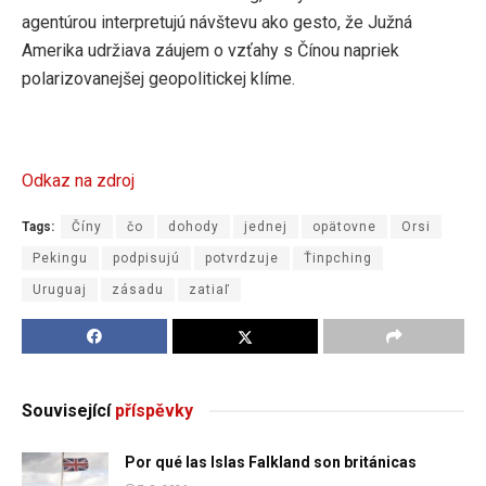
agentúrou interpretujú návštevu ako gesto, že Južná
Amerika udržiava záujem o vzťahy s Čínou napriek
polarizovanejšej geopolitickej klíme.
Odkaz na zdroj
Tags:
Číny
čo
dohody
jednej
opätovne
Orsi
Pekingu
podpisujú
potvrdzuje
Ťinpching
Uruguaj
zásadu
zatiaľ
Související
příspěvky
Por qué las Islas Falkland son británicas