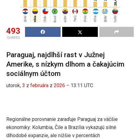
493
SHARES
Paraguaj, najdlhší rast v Južnej
Amerike, s nízkym dlhom a čakajúcim
sociálnym účtom
utorok,
3
z
februára
z
2026
– 13:11 UTC
Regionálne porovnanie zaraďuje Paraguaj za väčšie
ekonomiky: Kolumbia, Čile a Brazília vykazujú silné
dlhodobé expanzie, ale nižšie v percentách