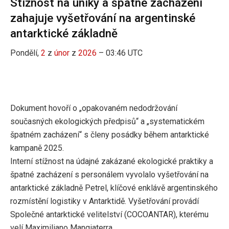
Stížnost na úniky a špatné zacházení
zahajuje vyšetřování na argentinské
antarktické základně
Pondělí,
2
z
únor
z
2026
– 03:46 UTC
Dokument hovoří o „opakovaném nedodržování
současných ekologických předpisů“ a „systematickém
špatném zacházení“ s členy posádky během antarktické
kampaně 2025.
Interní stížnost na údajné zakázané ekologické praktiky a
špatné zacházení s personálem vyvolalo vyšetřování na
antarktické základně Petrel, klíčové enklávě argentinského
rozmístění logistiky v Antarktidě. Vyšetřování provádí
Společné antarktické velitelství (COCOANTAR), kterému
velí Maximiliano Mangiaterra.