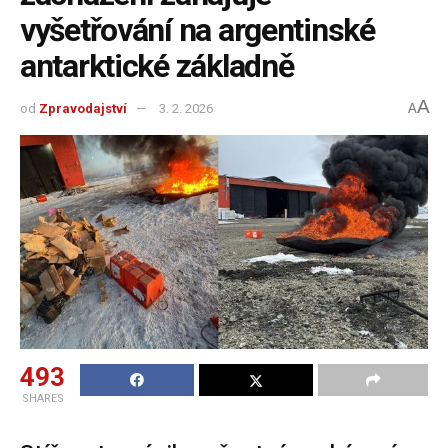
vyšetřování na argentinské
antarktické základně
A
od
Zpravodajství
3. 2. 2026
A
493
SHARES