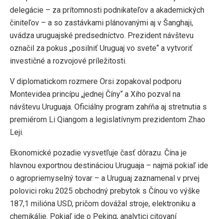
delegácie – za prítomnosti podnikateľov a akademických
činiteľov – a so zastávkami plánovanými aj v Šanghaji,
uvádza uruguajské predsedníctvo. Prezident návštevu
označil za pokus „posilniť Uruguaj vo svete“ a vytvoriť
investičné a rozvojové príležitosti.
V diplomatickom rozmere Orsi zopakoval podporu
Montevidea princípu „jednej Číny“ a Xiho pozval na
návštevu Uruguaja. Oficiálny program zahŕňa aj stretnutia s
premiérom Li Qiangom a legislatívnym prezidentom Zhao
Leji.
Ekonomické pozadie vysvetľuje časť dôrazu. Čína je
hlavnou exportnou destináciou Uruguaja – najmä pokiaľ ide
o agropriemyselný tovar – a Uruguaj zaznamenal v prvej
polovici roku 2025 obchodný prebytok s Čínou vo výške
187,1 milióna USD, pričom dovážal stroje, elektroniku a
chemikálie. Pokiaľ ide o Peking, analytici citovaní