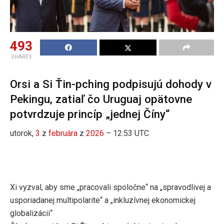
493
SHARES
Orsi a Si Ťin-pching podpisujú dohody v
Pekingu, zatiaľ čo Uruguaj opätovne
potvrdzuje princíp „jednej Číny“
utorok,
3
z
februára
z
2026
– 12:53 UTC
Xi vyzval, aby sme „pracovali spoločne“ na „spravodlivej a
usporiadanej multipolarite“ a „inkluzívnej ekonomickej
globalizácii“