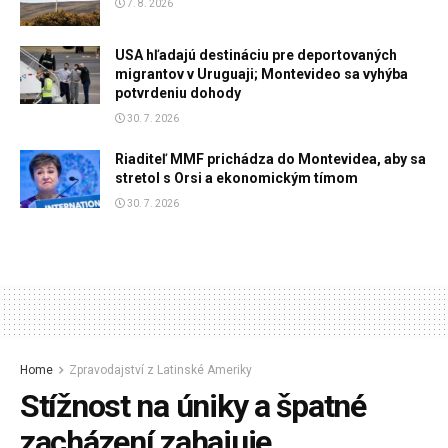
7. 8. 2026
USA hľadajú destináciu pre deportovaných
migrantov v Uruguaji; Montevideo sa vyhýba
potvrdeniu dohody
30. 7. 2026
Riaditeľ MMF prichádza do Montevidea, aby sa
stretol s Orsi a ekonomickým tímom
30. 7. 2026
Home
Zpravodajství z Latinské Ameriky
Stížnost na úniky a špatné
zacházení zahajuje