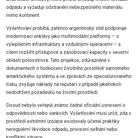
odpadu a vyžadují odstranění nebezpečného materiálu
mimo kontinent.
Vyšetřování probíhá, zatímco argentinský stát podporuje
modernizaci enklávy jako multimodální platformy – s
vylepšením infrastruktury a vzdušnými operacemi – s
cílem rozšířit přístupové a zásobovací kapacity v severní
oblasti poloostrova. Tato projekce, zdůrazněná v
dokumentech o hodnocení životního prostředí samotného
antarktického systému a ve zprávách ze specializovaného
tisku, zvyšuje náklady na reputaci v případě jakéhokoli
nedodržení požadavků na životní prostředí.
Dosud nebylo veřejně známo žádné oficiální usnesení o
odpovědnosti nebo sankcích. Vyšetřování musí určit, zda v
prostředí extrémní izolace existovaly účinné praktiky
neregulérní likvidace odpadu, procesní selhání nebo
konfliktní situace.