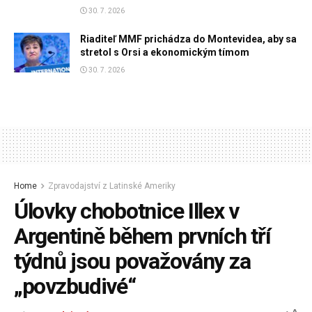
30. 7. 2026
Riaditeľ MMF prichádza do Montevidea, aby sa
stretol s Orsi a ekonomickým tímom
30. 7. 2026
Home
Zpravodajství z Latinské Ameriky
Úlovky chobotnice Illex v
Argentině během prvních tří
týdnů jsou považovány za
„povzbudivé“