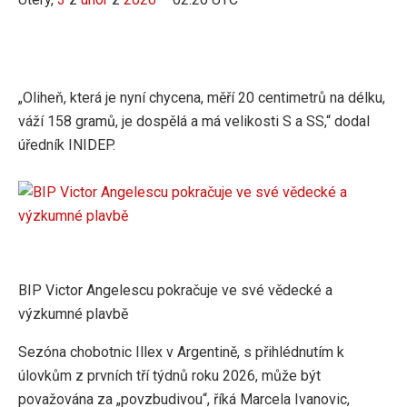
„Oliheň, která je nyní chycena, měří 20 centimetrů na délku,
váží 158 gramů, je dospělá a má velikosti S a SS,“ dodal
úředník INIDEP.
BIP Victor Angelescu pokračuje ve své vědecké a
výzkumné plavbě
Sezóna chobotnic Illex v Argentině, s přihlédnutím k
úlovkům z prvních tří týdnů roku 2026, může být
považována za „povzbudivou“, říká Marcela Ivanovic,