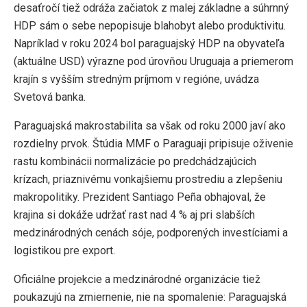
desaťročí tiež odráža začiatok z malej základne a súhrnný
HDP sám o sebe nepopisuje blahobyt alebo produktivitu.
Napríklad v roku 2024 bol paraguajský HDP na obyvateľa
(aktuálne USD) výrazne pod úrovňou Uruguaja a priemerom
krajín s vyšším stredným príjmom v regióne, uvádza
Svetová banka.
Paraguajská makrostabilita sa však od roku 2000 javí ako
rozdielny prvok. Štúdia MMF o Paraguaji pripisuje oživenie
rastu kombinácii normalizácie po predchádzajúcich
krízach, priaznivému vonkajšiemu prostrediu a zlepšeniu
makropolitiky. Prezident Santiago Peña obhajoval, že
krajina si dokáže udržať rast nad 4 % aj pri slabších
medzinárodných cenách sóje, podporených investíciami a
logistikou pre export.
Oficiálne projekcie a medzinárodné organizácie tiež
poukazujú na zmiernenie, nie na spomalenie: Paraguajská