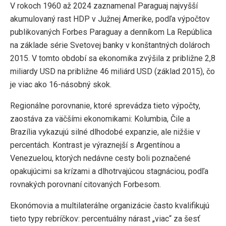
V rokoch 1960 až 2024 zaznamenal Paraguaj najvyšší
akumulovaný rast HDP v Južnej Amerike, podľa výpočtov
publikovaných Forbes Paraguay a denníkom La República
na základe série Svetovej banky v konštantných dolároch
2015. V tomto období sa ekonomika zvýšila z približne 2,8
miliardy USD na približne 46 miliárd USD (základ 2015), čo
je viac ako 16-násobný skok.
Regionálne porovnanie, ktoré sprevádza tieto výpočty,
zaostáva za väčšími ekonomikami: Kolumbia, Čile a
Brazília vykazujú silné dlhodobé expanzie, ale nižšie v
percentách. Kontrast je výraznejší s Argentínou a
Venezuelou, ktorých nedávne cesty boli poznačené
opakujúcimi sa krízami a dlhotrvajúcou stagnáciou, podľa
rovnakých porovnaní citovaných Forbesom.
Ekonómovia a multilaterálne organizácie často kvalifikujú
tieto typy rebríčkov: percentuálny nárast „viac“ za šesť