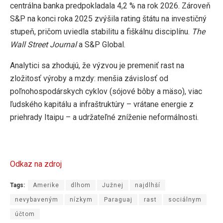
centrálna banka predpokladala 4,2 % na rok 2026. Zároveň
S&P na konci roka 2025 zvýšila rating štátu na investičný
stupeň, pričom uviedla stabilitu a fiškálnu disciplínu.
The
Wall Street Journal
a S&P Global.
Analytici sa zhodujú, že výzvou je premeniť rast na
zložitosť výroby a mzdy: menšia závislosť od
poľnohospodárskych cyklov (sójové bôby a mäso), viac
ľudského kapitálu a infraštruktúry – vrátane energie z
priehrady Itaipu – a udržateľné zníženie neformálnosti.
Odkaz na zdroj
Tags:
Amerike
dlhom
Južnej
najdlhší
nevybaveným
nízkym
Paraguaj
rast
sociálnym
účtom