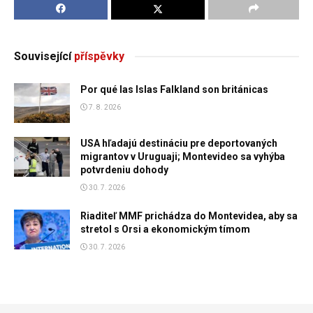
Související
příspěvky
Por qué las Islas Falkland son británicas
7. 8. 2026
USA hľadajú destináciu pre deportovaných
migrantov v Uruguaji; Montevideo sa vyhýba
potvrdeniu dohody
30. 7. 2026
Riaditeľ MMF prichádza do Montevidea, aby sa
stretol s Orsi a ekonomickým tímom
30. 7. 2026