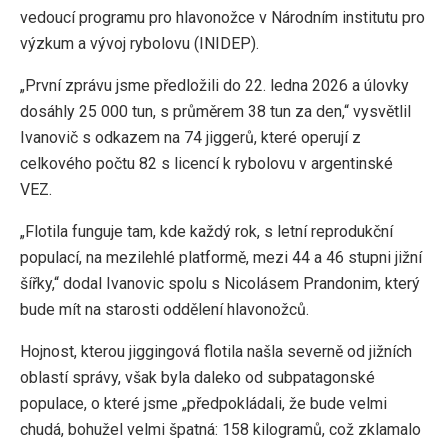
vedoucí programu pro hlavonožce v Národním institutu pro
výzkum a vývoj rybolovu (INIDEP).
„První zprávu jsme předložili do 22. ledna 2026 a úlovky
dosáhly 25 000 tun, s průměrem 38 tun za den,“ vysvětlil
Ivanovič s odkazem na 74 jiggerů, které operují z
celkového počtu 82 s licencí k rybolovu v argentinské
VEZ.
„Flotila funguje tam, kde každý rok, s letní reprodukční
populací, na mezilehlé platformě, mezi 44 a 46 stupni jižní
šířky,“ dodal Ivanovic spolu s Nicolásem Prandonim, který
bude mít na starosti oddělení hlavonožců.
Hojnost, kterou jiggingová flotila našla severně od jižních
oblastí správy, však byla daleko od subpatagonské
populace, o které jsme „předpokládali, že bude velmi
chudá, bohužel velmi špatná: 158 kilogramů, což zklamalo