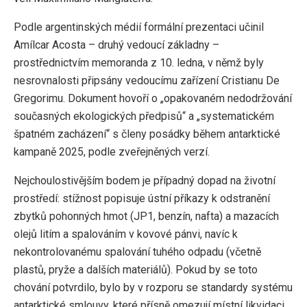
Podle argentinských médií formální prezentaci učinil
Amílcar Acosta – druhý vedoucí základny –
prostřednictvím memoranda z 10. ledna, v němž byly
nesrovnalosti připsány vedoucímu zařízení Cristianu De
Gregorimu. Dokument hovoří o „opakovaném nedodržování
současných ekologických předpisů“ a „systematickém
špatném zacházení“ s členy posádky během antarktické
kampaně 2025, podle zveřejněných verzí.
Nejchoulostivějším bodem je případný dopad na životní
prostředí: stížnost popisuje ústní příkazy k odstranění
zbytků pohonných hmot (JP1, benzín, nafta) a mazacích
olejů litím a spalováním v kovové pánvi, navíc k
nekontrolovanému spalování tuhého odpadu (včetně
plastů, pryže a dalších materiálů). Pokud by se toto
chování potvrdilo, bylo by v rozporu se standardy systému
antarktické smlouvy, které přísně omezují místní likvidaci