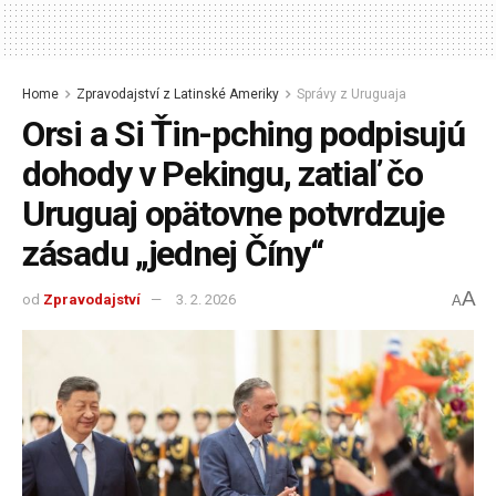
Home
Zpravodajství z Latinské Ameriky
Správy z Uruguaja
Orsi a Si Ťin-pching podpisujú
dohody v Pekingu, zatiaľ čo
Uruguaj opätovne potvrdzuje
zásadu „jednej Číny“
A
od
Zpravodajství
3. 2. 2026
A