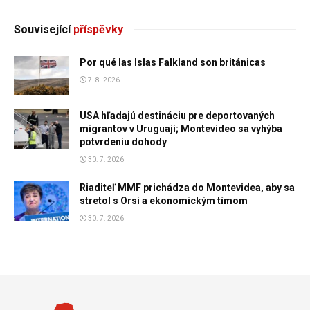
Související
příspěvky
Por qué las Islas Falkland son británicas
7. 8. 2026
USA hľadajú destináciu pre deportovaných
migrantov v Uruguaji; Montevideo sa vyhýba
potvrdeniu dohody
30. 7. 2026
Riaditeľ MMF prichádza do Montevidea, aby sa
stretol s Orsi a ekonomickým tímom
30. 7. 2026