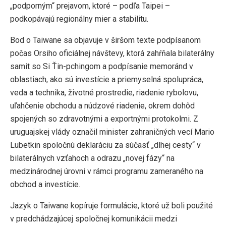
„podporným“ prejavom, ktoré – podľa Taipei –
podkopávajú regionálny mier a stabilitu.
Bod o Taiwane sa objavuje v širšom texte podpísanom
počas Orsiho oficiálnej návštevy, ktorá zahŕňala bilaterálny
samit so Si Ťin-pchingom a podpísanie memoránd v
oblastiach, ako sú investície a priemyselná spolupráca,
veda a technika, životné prostredie, riadenie rybolovu,
uľahčenie obchodu a núdzové riadenie, okrem dohôd
spojených so zdravotnými a exportnými protokolmi. Z
uruguajskej vlády označil minister zahraničných vecí Mario
Lubetkin spoločnú deklaráciu za súčasť „dlhej cesty“ v
bilaterálnych vzťahoch a odrazu „novej fázy“ na
medzinárodnej úrovni v rámci programu zameraného na
obchod a investície.
Jazyk o Taiwane kopíruje formulácie, ktoré už boli použité
v predchádzajúcej spoločnej komunikácii medzi