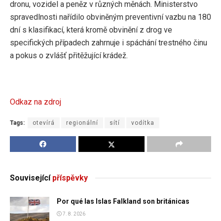
dronu, vozidel a peněz v různých měnách. Ministerstvo
spravedlnosti nařídilo obviněným preventivní vazbu na 180
dní s klasifikací, která kromě obvinění z drog ve
specifických případech zahrnuje i spáchání trestného činu
a pokus o zvlášť přitěžující krádež.
Odkaz na zdroj
Tags:
otevírá
regionální
sítí
vodítka
Související
příspěvky
Por qué las Islas Falkland son británicas
7. 8. 2026