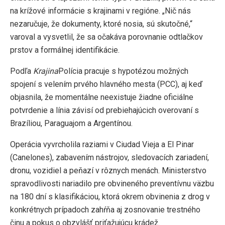
na krížové informácie s krajinami v regióne. „Nič nás
nezaručuje, že dokumenty, ktoré nosia, sú skutočné,“
varoval a vysvetlil, že sa očakáva porovnanie odtlačkov
prstov a formálnej identifikácie.
Podľa
Krajina
Polícia pracuje s hypotézou možných
spojení s velením prvého hlavného mesta (PCC), aj keď
objasnila, že momentálne neexistuje žiadne oficiálne
potvrdenie a línia závisí od prebiehajúcich overovaní s
Brazíliou, Paraguajom a Argentínou.
Operácia vyvrcholila raziami v Ciudad Vieja a El Pinar
(Canelones), zabavením nástrojov, sledovacích zariadení,
dronu, vozidiel a peňazí v rôznych menách. Ministerstvo
spravodlivosti nariadilo pre obvineného preventívnu väzbu
na 180 dní s klasifikáciou, ktorá okrem obvinenia z drog v
konkrétnych prípadoch zahŕňa aj zosnovanie trestného
činu a pokus o obzvlášť priťažujúcu krádež.