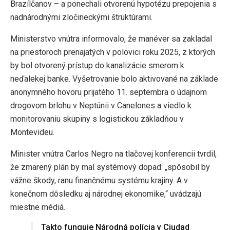
Brazílčanov – a ponechali otvorenú hypotézu prepojenia s
nadnárodnými zločineckými štruktúrami.
Ministerstvo vnútra informovalo, že manéver sa zakladal
na priestoroch prenajatých v polovici roku 2025, z ktorých
by bol otvorený prístup do kanalizácie smerom k
neďalekej banke. Vyšetrovanie bolo aktivované na základe
anonymného hovoru prijatého 11. septembra o údajnom
drogovom brlohu v Neptúnii v Canelones a viedlo k
monitorovaniu skupiny s logistickou základňou v
Montevideu.
Minister vnútra Carlos Negro na tlačovej konferencii tvrdil,
že zmarený plán by mal systémový dopad: „spôsobil by
vážne škody, ranu finančnému systému krajiny. A v
konečnom dôsledku aj národnej ekonomike,“ uvádzajú
miestne médiá.
Takto funguje Národná polícia v Ciudad