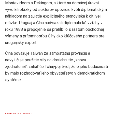
Montevideom a Pekingom, a ktoré na domácej úrovni
vyvolali otázky od sektorov opozície kvôli diplomatickým
nákladom na zaujatie explicitného stanoviska k citlivej
otázke. Uruguaj a Čína nadviazali diplomatické vzťahy v
roku 1988 a prepojenie sa prehĺbilo s rastom obchodnej
výmeny a prítomnosťou Číny ako kľúčového partnera pre
uruguajský export.
Čína považuje Taiwan za samostatnú provinciu a
nevylučuje použitie sily na dosiahnutie „znovu
zjednotenia“, zatiaľ čo Tchaj-pej tvrdí, že o jeho budúcnosti
by malo rozhodovať jeho obyvateľstvo v demokratickom
systéme.