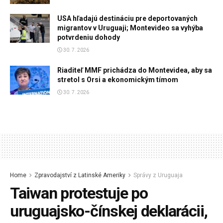
USA hľadajú destináciu pre deportovaných
migrantov v Uruguaji; Montevideo sa vyhýba
potvrdeniu dohody
30. 7. 2026
Riaditeľ MMF prichádza do Montevidea, aby sa
stretol s Orsi a ekonomickým tímom
30. 7. 2026
Home
Zpravodajství z Latinské Ameriky
Správy z Uruguaja
Taiwan protestuje po
uruguajsko-čínskej deklarácii,