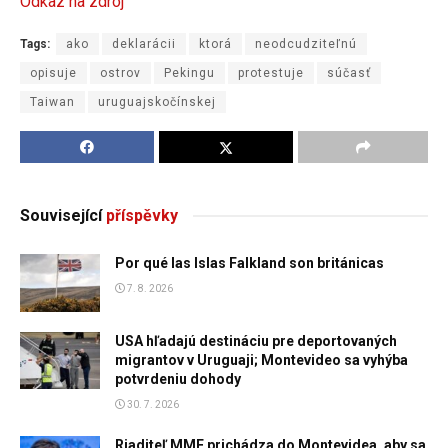
Odkaz na zdroj
Tags:
ako
deklarácii
ktorá
neodcudziteľnú
opisuje
ostrov
Pekingu
protestuje
súčasť
Taiwan
uruguajskočínskej
Související
příspěvky
Por qué las Islas Falkland son británicas
7. 8. 2026
USA hľadajú destináciu pre deportovaných
migrantov v Uruguaji; Montevideo sa vyhýba
potvrdeniu dohody
30. 7. 2026
Riaditeľ MMF prichádza do Montevidea, aby sa