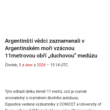
Argentinští vědci zaznamenali v
Argentinském moři vzácnou
11metrovou obří „duchovou“ medúzu
Čtvrtek,
5
z
únor
z
2026
– 15:14 UTC
Tým odhadl délku téměř 11 metrů, což je rozměr
srovnatelný s rozměrem školního autobusu.
Expedice vedená výzkumníky z CONICET a University of