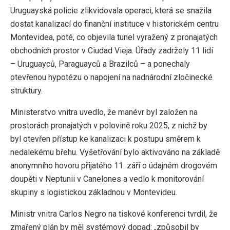
Uruguayská policie zlikvidovala operaci, která se snažila
dostat kanalizací do finanční instituce v historickém centru
Montevidea, poté, co objevila tunel vyražený z pronajatých
obchodních prostor v Ciudad Vieja. Úřady zadržely 11 lidí
– Uruguayců, Paraguayců a Brazilců – a ponechaly
otevřenou hypotézu o napojení na nadnárodní zločinecké
struktury.
Ministerstvo vnitra uvedlo, že manévr byl založen na
prostorách pronajatých v polovině roku 2025, z nichž by
byl otevřen přístup ke kanalizaci k postupu směrem k
nedalekému břehu. Vyšetřování bylo aktivováno na základě
anonymního hovoru přijatého 11. září o údajném drogovém
doupěti v Neptunii v Canelones a vedlo k monitorování
skupiny s logistickou základnou v Montevideu.
Ministr vnitra Carlos Negro na tiskové konferenci tvrdil, že
zmařený plán by měl systémový dopad: „způsobil by