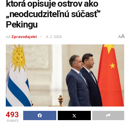
ktorá opisuje ostrov ako
„neodcudziteľnú súčasť“
Pekingu
A
od
Zpravodajství
6. 2. 2026
A
493
SHARES