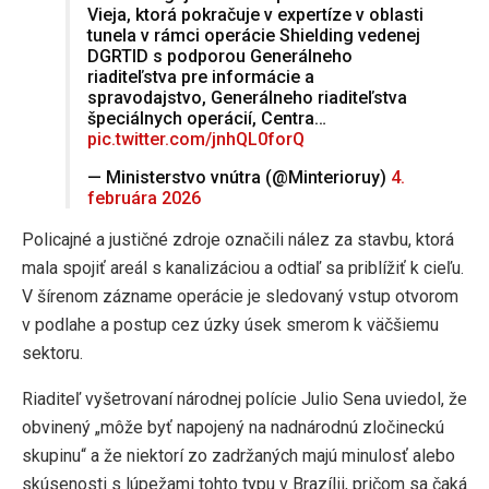
Vieja, ktorá pokračuje v expertíze v oblasti
tunela v rámci operácie Shielding vedenej
DGRTID s podporou Generálneho
riaditeľstva pre informácie a
spravodajstvo, Generálneho riaditeľstva
špeciálnych operácií, Centra…
pic.twitter.com/jnhQL0forQ
— Ministerstvo vnútra (@Minterioruy)
4.
februára 2026
Policajné a justičné zdroje označili nález za stavbu, ktorá
mala spojiť areál s kanalizáciou a odtiaľ sa priblížiť k cieľu.
V šírenom zázname operácie je sledovaný vstup otvorom
v podlahe a postup cez úzky úsek smerom k väčšiemu
sektoru.
Riaditeľ vyšetrovaní národnej polície Julio Sena uviedol, že
obvinený „môže byť napojený na nadnárodnú zločineckú
skupinu“ a že niektorí zo zadržaných majú minulosť alebo
skúsenosti s lúpežami tohto typu v Brazílii, pričom sa čaká