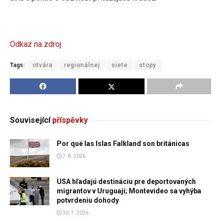
Odkaz na zdroj
Tags:
otvára
regionálnej
siete
stopy
Související
příspěvky
Por qué las Islas Falkland son británicas
7. 8. 2026
USA hľadajú destináciu pre deportovaných
migrantov v Uruguaji; Montevideo sa vyhýba
potvrdeniu dohody
30. 7. 2026