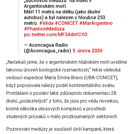
„duchovou medúzu“ na video v
Argentinském moři.
Měří 11 metrů na délku (jako školní
autobus) a byl nalezen v hloubce 253
metrů.
#Věda
#CONICET
#MarArgentino
#PhantomMedúza
pic.twitter.com/MF3AdnfCY0
— Aconcagua Radio
(@Aconcagua_radio)
5. února 2026
„Nečekali jsme, že v argentinském hlubokém moři uvidíme
takovou úroveň biologické rozmanitosti,“ řekla vědecká
vedoucí expedice María Emilia Bravo (UBA-CONICET),
když popisovala nálezy podél kontinentálního svahu.
Prohlášení o poslání také zdůraznilo dokumentaci 28
druhů „podezřelých“ z toho, že jsou pro vědu novinkou,
kromě několika útesových komplexů a prostředí
studených průsaků v málo prozkoumaných sektorech.
Pozorování medúzy je součástí širší kampaně, která