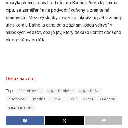
pokryla plošinu a svah od oblasti Buenos Aires k jižnímu
cípu, se zaměřením na podvodní kaňony a zranitelná
stanoviště. Mezi výsledky expedice hlásila největší známý
útes korálu Bathelia candida a záznam „pádu velryb“ v
hlubokých vodách, což je jev, který dokáže udržet dočasné
ekosystémy po léta.
Odkaz na zdroj
Tags:
11metrovou
argentinském
argentinští
duchovou
medúzu
moři
Obří
vědci
vzácnou
zaznamenali