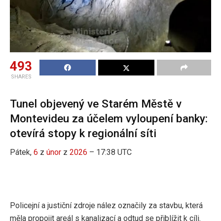
493
SHARES
Tunel objevený ve Starém Městě v
Montevideu za účelem vyloupení banky:
otevírá stopy k regionální síti
Pátek,
6
z
únor
z
2026
– 17:38 UTC
Policejní a justiční zdroje nález označily za stavbu, která
měla propojit areál s kanalizací a odtud se přiblížit k cíli.