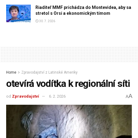
Riaditeľ MMF prichádza do Montevidea, aby sa
stretol s Orsi a ekonomickým tímom
30. 7. 2026
Home
Zpravodajství z Latinské Ameriky
otevírá vodítka k regionální síti
A
od
Zpravodajství
6. 2. 2026
A