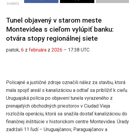
SHARES
Tunel objavený v starom meste
Montevidea s cieľom vylúpiť banku:
otvára stopy regionálnej siete
piatok,
6
z
februára
z
2026
– 17:38 UTC
Policajné a justičné zdroje označili nález za stavbu, ktorá
mala spojiť areál s kanalizáciou a odtiaľ sa priblížiť k cieľu.
Uruguajská polícia po objavení tunela vyrazeného z
prenajatých obchodných priestorov v Ciudad Vieja
rozložila operáciu, ktorá sa snažila dostať kanalizáciou do
finančnej inštitúcie v historickom centre Montevidea. Úrady
zadržali 11 ľudí – Uruguajčanov, Paraguajčanov a