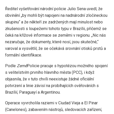
Ředitel vyšetřování národní policie Julio Sena uvedl, že
obvinění „by mohli být napojeni na nadnárodní zločineckou
skupinu“ a že někteří ze zadržených mají minulost nebo
zkušenosti s loupežemi tohoto typu v Brazílii, přičemž se
čeká na křížové informace se zeměmi v regionu. „Nic nás
nezaručuje, že dokumenty, které nosí, jsou skutečné,“
varoval a vysvětlil, že se očekává srovnání otisků prstů a
formální identifikace.
Podle
Země
Policie pracuje s hypotézou možného spojení
s velitelstvím prvního hlavního města (PCC), i když
objasnila, že v tuto chvíli neexistuje žádné oficiální
potvrzení a linie závisí na probíhajících ověřováních s
Brazílií, Paraguayí a Argentinou.
Operace vyvrcholila raziemi v Ciudad Vieja a El Pinar
(Canelones), zabavením nástrojů, sledovacích zařízení,