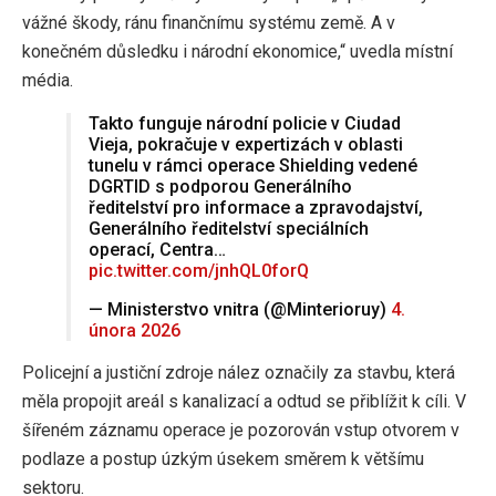
vážné škody, ránu finančnímu systému země. A v
konečném důsledku i národní ekonomice,“ uvedla místní
média.
Takto funguje národní policie v Ciudad
Vieja, pokračuje v expertizách v oblasti
tunelu v rámci operace Shielding vedené
DGRTID s podporou Generálního
ředitelství pro informace a zpravodajství,
Generálního ředitelství speciálních
operací, Centra…
pic.twitter.com/jnhQL0forQ
— Ministerstvo vnitra (@Minterioruy)
4.
února 2026
Policejní a justiční zdroje nález označily za stavbu, která
měla propojit areál s kanalizací a odtud se přiblížit k cíli. V
šířeném záznamu operace je pozorován vstup otvorem v
podlaze a postup úzkým úsekem směrem k většímu
sektoru.