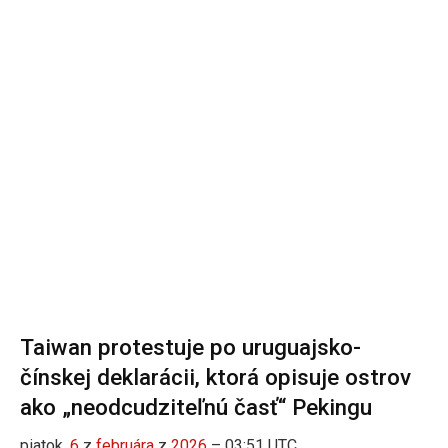
Taiwan protestuje po uruguajsko-
čínskej deklarácii, ktorá opisuje ostrov
ako „neodcudziteľnú časť“ Pekingu
piatok,
6
z
februára
z
2026
– 03:51 UTC