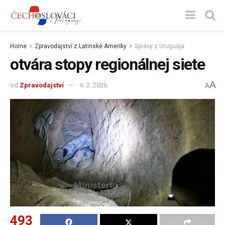
Home
Zpravodajství z Latinské Ameriky
Správy z Uruguaja
otvára stopy regionálnej siete
A
od
Zpravodajství
6. 2. 2026
A
493