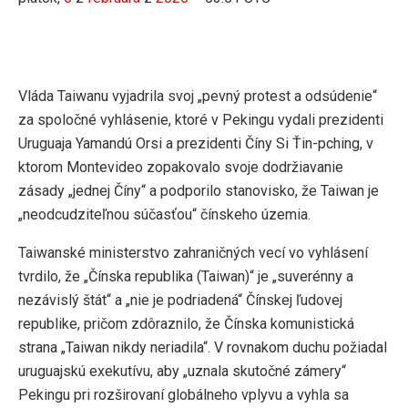
Vláda Taiwanu vyjadrila svoj „pevný protest a odsúdenie“
za spoločné vyhlásenie, ktoré v Pekingu vydali prezidenti
Uruguaja Yamandú Orsi a prezidenti Číny Si Ťin-pching, v
ktorom Montevideo zopakovalo svoje dodržiavanie
zásady „jednej Číny“ a podporilo stanovisko, že Taiwan je
„neodcudziteľnou súčasťou“ čínskeho územia.
Taiwanské ministerstvo zahraničných vecí vo vyhlásení
tvrdilo, že „Čínska republika (Taiwan)“ je „suverénny a
nezávislý štát“ a „nie je podriadená“ Čínskej ľudovej
republike, pričom zdôraznilo, že Čínska komunistická
strana „Taiwan nikdy neriadila“. V rovnakom duchu požiadal
uruguajskú exekutívu, aby „uznala skutočné zámery“
Pekingu pri rozširovaní globálneho vplyvu a vyhla sa