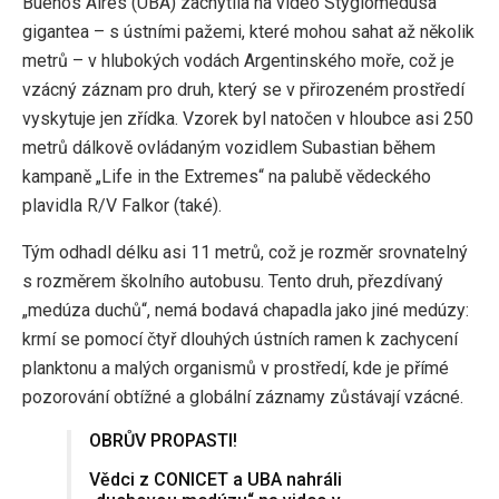
Buenos Aires (UBA) zachytila ​​na video Stygiomedusa
gigantea – s ústními pažemi, které mohou sahat až několik
metrů – v hlubokých vodách Argentinského moře, což je
vzácný záznam pro druh, který se v přirozeném prostředí
vyskytuje jen zřídka. Vzorek byl natočen v hloubce asi 250
metrů dálkově ovládaným vozidlem Subastian během
kampaně „Life in the Extremes“ na palubě vědeckého
plavidla R/V Falkor (také).
Tým odhadl délku asi 11 metrů, což je rozměr srovnatelný
s rozměrem školního autobusu. Tento druh, přezdívaný
„medúza duchů“, nemá bodavá chapadla jako jiné medúzy:
krmí se pomocí čtyř dlouhých ústních ramen k zachycení
planktonu a malých organismů v prostředí, kde je přímé
pozorování obtížné a globální záznamy zůstávají vzácné.
OBRŮV PROPASTI!
Vědci z CONICET a UBA nahráli