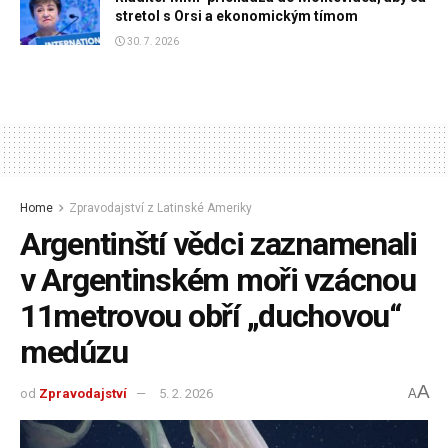
stretol s Orsi a ekonomickým tímom
30. 7. 2026
Home
Zpravodajství z Latinské Ameriky
Argentinští vědci zaznamenali
v Argentinském moři vzácnou
11metrovou obří „duchovou“
medúzu
A
od
Zpravodajství
5. 2. 2026
A