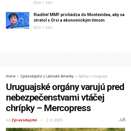
30. 7. 2026
Riaditeľ MMF prichádza do Montevidea, aby sa
stretol s Orsi a ekonomickým tímom
30. 7. 2026
Home
Zpravodajství z Latinské Ameriky
Správy z Uruguaja
Uruguajské orgány varujú pred
nebezpečenstvami vtáčej
chrípky – Mercopress
A
od
Zpravodajství
2. 6. 2025
A