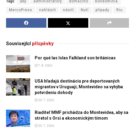
Tags:
aby
administrátory
domácího
kondominia
MercoPress
nahlásili
násilí
Nutí
případy
Riu
Související
příspěvky
Por qué las Islas Falkland son británicas
7. 8. 2026
USA hľadajú destináciu pre deportovaných
migrantov v Uruguaji; Montevideo sa vyhýba
potvrdeniu dohody
30. 7. 2026
Riaditeľ MMF prichádza do Montevidea, aby sa
stretol s Orsi a ekonomickým tímom
30. 7. 2026