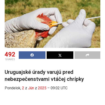
492
SHARES
Uruguajské úrady varujú pred
nebezpečenstvami vtáčej chrípky
Pondelok,
2
z
Jún
z
2025
– 09:02 UTC