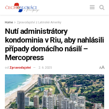
Home
Zpravodajství z Latinské Ameriky
Nutí administrátory
kondominia v Riu, aby nahlásili
případy domácího násilí –
Mercopress
A
od
Zpravodajství
2. 6. 2025
A