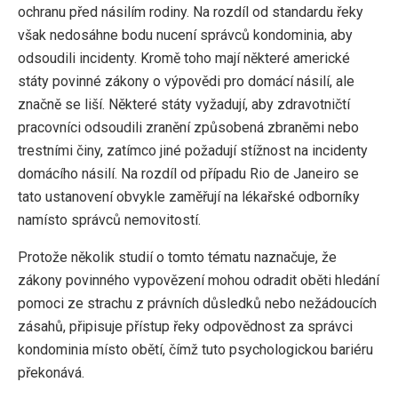
ochranu před násilím rodiny. Na rozdíl od standardu řeky
však nedosáhne bodu nucení správců kondominia, aby
odsoudili incidenty. Kromě toho mají některé americké
státy povinné zákony o výpovědi pro domácí násilí, ale
značně se liší. Některé státy vyžadují, aby zdravotničtí
pracovníci odsoudili zranění způsobená zbraněmi nebo
trestními činy, zatímco jiné požadují stížnost na incidenty
domácího násilí. Na rozdíl od případu Rio de Janeiro se
tato ustanovení obvykle zaměřují na lékařské odborníky
namísto správců nemovitostí.
Protože několik studií o tomto tématu naznačuje, že
zákony povinného vypovězení mohou odradit oběti hledání
pomoci ze strachu z právních důsledků nebo nežádoucích
zásahů, připisuje přístup řeky odpovědnost za správci
kondominia místo obětí, čímž tuto psychologickou bariéru
překonává.