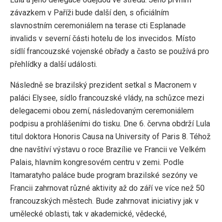
závazkem v Paříži bude další den, s oficiálním
slavnostním ceremoniálem na terase cti Esplanade
invalids v severní části hotelu de los invecidos. Místo
sídlí francouzské vojenské obřady a často se používá pro
přehlídky a další události.
Následně se brazilský prezident setkal s Macronem v
paláci Elysee, sídlo francouzské vlády, na schůzce mezi
delegacemi obou zemí, následovaným ceremoniálem
podpisu a prohlášeními do tisku. Dne 6. června obdrží Lula
titul doktora Honoris Causa na University of Paris 8. Téhož
dne navštíví výstavu o roce Brazílie ve Francii ve Velkém
Palais, hlavním kongresovém centru v zemi. Podle
Itamaratyho paláce bude program brazilské sezóny ve
Francii zahrnovat různé aktivity až do září ve více než 50
francouzských městech. Bude zahrnovat iniciativy jak v
umělecké oblasti, tak v akademické, vědecké,