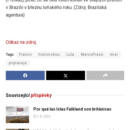
v Brazílii v březnu loňského roku. (Zdroj: Brazilská
agentura)
Odkaz na zdroj
Tags:
Francií
historickou
Lula
MercoPress
misi
pripravuje
Související
příspěvky
Por qué las Islas Falkland son británicas
7. 8. 2026