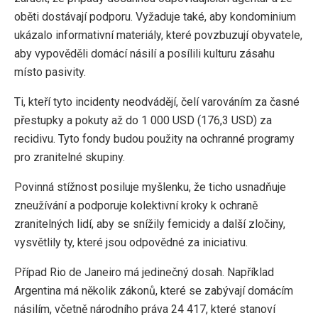
oběti dostávají podporu. Vyžaduje také, aby kondominium
ukázalo informativní materiály, které povzbuzují obyvatele,
aby vypověděli domácí násilí a posílili kulturu zásahu
místo pasivity.
Ti, kteří tyto incidenty neodvádějí, čelí varováním za časné
přestupky a pokuty až do 1 000 USD (176,3 USD) za
recidivu. Tyto fondy budou použity na ochranné programy
pro zranitelné skupiny.
Povinná stížnost posiluje myšlenku, že ticho usnadňuje
zneužívání a podporuje kolektivní kroky k ochraně
zranitelných lidí, aby se snížily femicidy a další zločiny,
vysvětlily ty, které jsou odpovědné za iniciativu.
Případ Rio de Janeiro má jedinečný dosah. Například
Argentina má několik zákonů, které se zabývají domácím
násilím, včetně národního práva 24 417, které stanoví