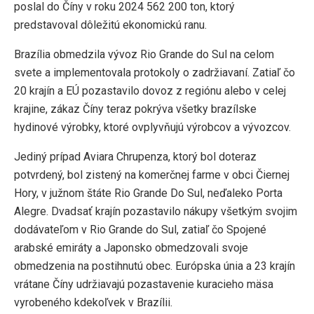
poslal do Číny v roku 2024 562 200 ton, ktorý
predstavoval dôležitú ekonomickú ranu.
Brazília obmedzila vývoz Rio Grande do Sul na celom
svete a implementovala protokoly o zadržiavaní. Zatiaľ čo
20 krajín a EÚ pozastavilo dovoz z regiónu alebo v celej
krajine, zákaz Číny teraz pokrýva všetky brazílske
hydinové výrobky, ktoré ovplyvňujú výrobcov a vývozcov.
Jediný prípad Aviara Chrupenza, ktorý bol doteraz
potvrdený, bol zistený na komerčnej farme v obci Čiernej
Hory, v južnom štáte Rio Grande Do Sul, neďaleko Porta
Alegre. Dvadsať krajín pozastavilo nákupy všetkým svojim
dodávateľom v Rio Grande do Sul, zatiaľ čo Spojené
arabské emiráty a Japonsko obmedzovali svoje
obmedzenia na postihnutú obec. Európska únia a 23 krajín
vrátane Číny udržiavajú pozastavenie kuracieho mäsa
vyrobeného kdekoľvek v Brazílii.