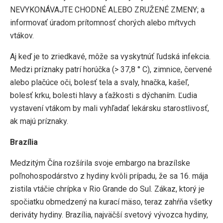
NEVYKONÁVAJTE CHODNÉ ALEBO ZRUŽENÉ ZMENY; a
informovať úradom prítomnosť chorých alebo mŕtvych
vtákov.
Aj keď je to zriedkavé, môže sa vyskytnúť ľudská infekcia.
Medzi príznaky patrí horúčka (> 37,8 ° C), zimnice, červené
alebo plačúce oči, bolesť tela a svaly, hnačka, kašeľ,
bolesť krku, bolesti hlavy a ťažkosti s dýchaním. Ľudia
vystavení vtákom by mali vyhľadať lekársku starostlivosť,
ak majú príznaky.
Brazília
Medzitým Čína rozšírila svoje embargo na brazílske
poľnohospodárstvo z hydiny kvôli prípadu, že sa 16. mája
zistila vtáčie chrípka v Rio Grande do Sul. Zákaz, ktorý je
spočiatku obmedzený na kurací mäso, teraz zahŕňa všetky
deriváty hydiny. Brazília, najväčší svetový vývozca hydiny,