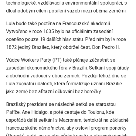
technologické, vzdělávací a environmentální spolupráci, s
dlouhodobým cílem posílení vazeb mezi oběma zeměmi.
Lula bude také poctěna na Francouzské akademii.
Vytvořeno v roce 1635 bylo na oficiálním zasedání
oceněno pouze 19 dalších hlav státu. Před ním byl v roce
1872 jediný Brazilec, který obdržel čest, Don Pedro II.
Vůdce Workers Party (PT) také plánuje zúčastnit se
zasedání ekonomického fóra v Brazílii. Setkání spojí úřady
a obchodní vedoucí v obou zemích. Později téhož dne se
Lula zúčastní události, která formalizuje uznání Brazílie
jako země bez afitazní očkování bez horečky.
Brazilský prezident se následně setká se starostou
Paříže, Ane Hidalgo, a poté cestuje do Toulonu, kde
uspořádá další setkání s Macronem, tentokrát na základně
francouzského námořnictva, aby oslovil program ponorky
(Prosub), poté, co se oba vůdci konali ve stejných písních