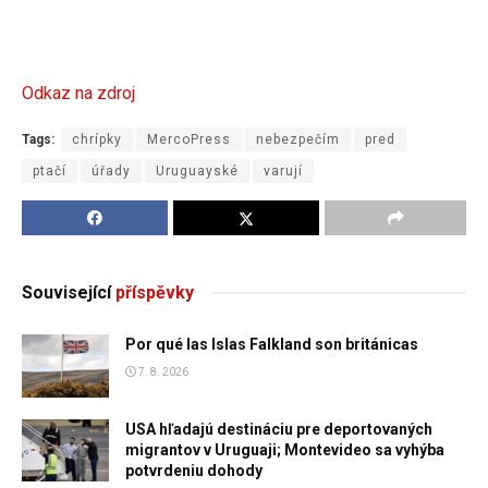
Odkaz na zdroj
Tags:
chrípky
MercoPress
nebezpečím
pred
ptačí
úřady
Uruguayské
varují
Související
příspěvky
Por qué las Islas Falkland son británicas
7. 8. 2026
USA hľadajú destináciu pre deportovaných
migrantov v Uruguaji; Montevideo sa vyhýba
potvrdeniu dohody