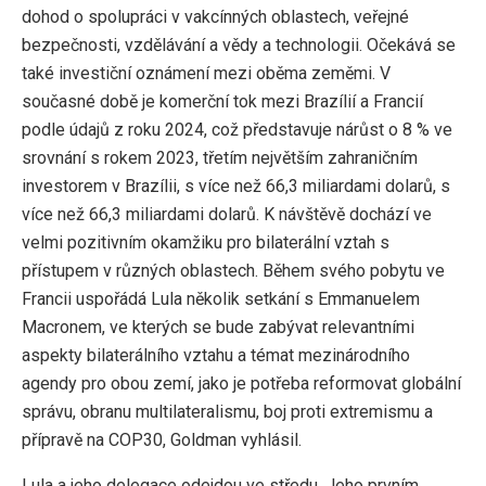
dohod o spolupráci v vakcínných oblastech, veřejné
bezpečnosti, vzdělávání a vědy a technologii. Očekává se
také investiční oznámení mezi oběma zeměmi. V
současné době je komerční tok mezi Brazílií a Francií
podle údajů z roku 2024, což představuje nárůst o 8 % ve
srovnání s rokem 2023, třetím největším zahraničním
investorem v Brazílii, s více než 66,3 miliardami dolarů, s
více než 66,3 miliardami dolarů. K návštěvě dochází ve
velmi pozitivním okamžiku pro bilaterální vztah s
přístupem v různých oblastech. Během svého pobytu ve
Francii uspořádá Lula několik setkání s Emmanuelem
Macronem, ve kterých se bude zabývat relevantními
aspekty bilaterálního vztahu a témat mezinárodního
agendy pro obou zemí, jako je potřeba reformovat globální
správu, obranu multilateralismu, boj proti extremismu a
přípravě na COP30, Goldman vyhlásil.
Lula a jeho delegace odejdou ve středu. Jeho prvním