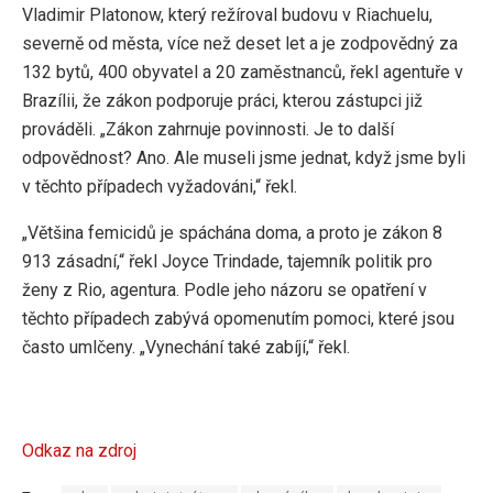
Vladimir Platonow, který režíroval budovu v Riachuelu,
severně od města, více než deset let a je zodpovědný za
132 bytů, 400 obyvatel a 20 zaměstnanců, řekl agentuře v
Brazílii, že zákon podporuje práci, kterou zástupci již
prováděli. „Zákon zahrnuje povinnosti. Je to další
odpovědnost? Ano. Ale museli jsme jednat, když jsme byli
v těchto případech vyžadováni,“ řekl.
„Většina femicidů je spáchána doma, a proto je zákon 8
913 zásadní,“ řekl Joyce Trindade, tajemník politik pro
ženy z Rio, agentura. Podle jeho názoru se opatření v
těchto případech zabývá opomenutím pomoci, které jsou
často umlčeny. „Vynechání také zabíjí,“ řekl.
Odkaz na zdroj