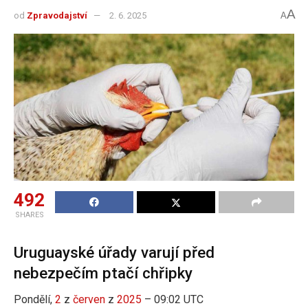
A
od
Zpravodajství
2. 6. 2025
A
492
SHARES
Uruguayské úřady varují před
nebezpečím ptačí chřipky
Pondělí,
2
z
červen
z
2025
– 09:02 UTC