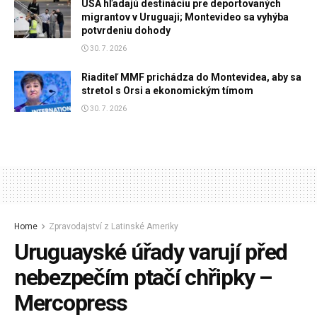
USA hľadajú destináciu pre deportovaných
migrantov v Uruguaji; Montevideo sa vyhýba
potvrdeniu dohody
30. 7. 2026
Riaditeľ MMF prichádza do Montevidea, aby sa
stretol s Orsi a ekonomickým tímom
30. 7. 2026
Home
Zpravodajství z Latinské Ameriky
Uruguayské úřady varují před
nebezpečím ptačí chřipky –
Mercopress