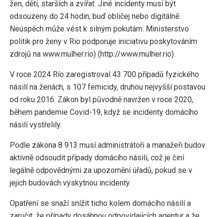
žen, dětí, starších a zvířat. Jiné incidenty musí být
odsouzeny do 24 hodin, buď obličej nebo digitálně.
Neúspěch může vést k silným pokutám. Ministerstvo
politik pro ženy v Rio podporuje iniciativu poskytováním
zdrojů na www.mulher.rio) (http://www.mulher.rio).
V roce 2024 Río zaregistroval 43 700 případů fyzického
násilí na ženách, s 107 femicidy, druhou nejvyšší postavou
od roku 2016. Zákon byl původně navržen v roce 2020,
během pandemie Covid-19, když se incidenty domácího
násilí vystřelily.
Podle zákona 8 913 musí administrátoři a manažeři budov
aktivně odsoudit případy domácího násilí, což je činí
legálně odpovědnými za upozornění úřadů, pokud se v
jejich budovách vyskytnou incidenty.
Opatření se snaží snížit ticho kolem domácího násilí a
zaručit, že případy dosáhnou odpovídajících agentur a že