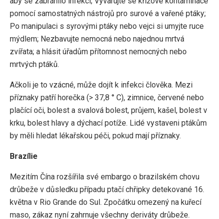
aby se zabránilo infekci; Vyvarujte se křížové kontaminace
pomocí samostatných nástrojů pro surové a vařené ptáky;
Po manipulaci s syrovými ptáky nebo vejci si umyjte ruce
mýdlem; Nezbavujte nemocná nebo najednou mrtvá
zvířata; a hlásit úřadům přítomnost nemocných nebo
mrtvých ptáků.
Ačkoli je to vzácné, může dojít k infekci člověka. Mezi
příznaky patří horečka (> 37,8 ° C), zimnice, červené nebo
plačící oči, bolest a svalová bolest, průjem, kašel, bolest v
krku, bolest hlavy a dýchací potíže. Lidé vystaveni ptákům
by měli hledat lékařskou péči, pokud mají příznaky.
Brazílie
Mezitím Čína rozšířila své embargo o brazilském chovu
drůbeže v důsledku případu ptačí chřipky detekované 16.
května v Rio Grande do Sul. Zpočátku omezený na kuřecí
maso, zákaz nyní zahrnuje všechny deriváty drůbeže.