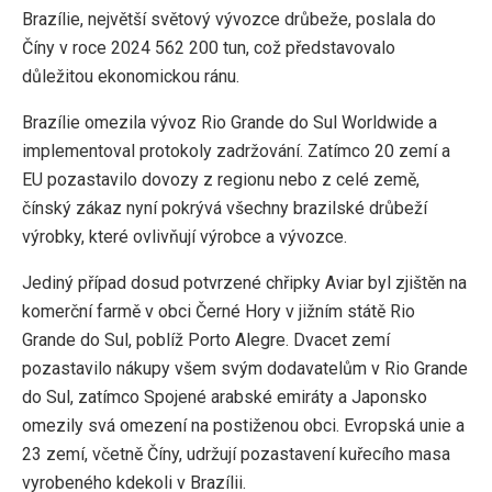
Brazílie, největší světový vývozce drůbeže, poslala do
Číny v roce 2024 562 200 tun, což představovalo
důležitou ekonomickou ránu.
Brazílie omezila vývoz Rio Grande do Sul Worldwide a
implementoval protokoly zadržování. Zatímco 20 zemí a
EU pozastavilo dovozy z regionu nebo z celé země,
čínský zákaz nyní pokrývá všechny brazilské drůbeží
výrobky, které ovlivňují výrobce a vývozce.
Jediný případ dosud potvrzené chřipky Aviar byl zjištěn na
komerční farmě v obci Černé Hory v jižním státě Rio
Grande do Sul, poblíž Porto Alegre. Dvacet zemí
pozastavilo nákupy všem svým dodavatelům v Rio Grande
do Sul, zatímco Spojené arabské emiráty a Japonsko
omezily svá omezení na postiženou obci. Evropská unie a
23 zemí, včetně Číny, udržují pozastavení kuřecího masa
vyrobeného kdekoli v Brazílii.