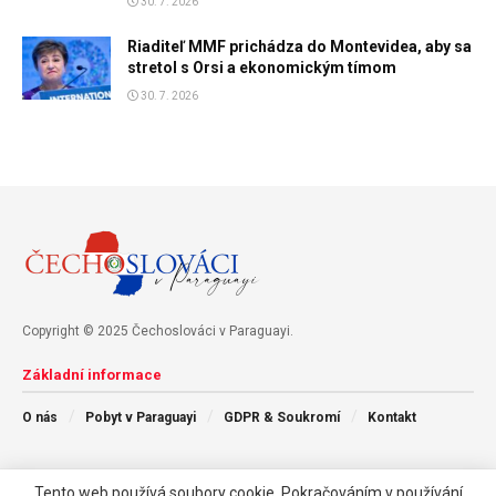
30. 7. 2026
Riaditeľ MMF prichádza do Montevidea, aby sa
stretol s Orsi a ekonomickým tímom
30. 7. 2026
Copyright © 2025 Čechoslováci v Paraguayi.
Základní informace
O nás
Pobyt v Paraguayi
GDPR & Soukromí
Kontakt
Následujte nás
Tento web používá soubory cookie. Pokračováním v používání