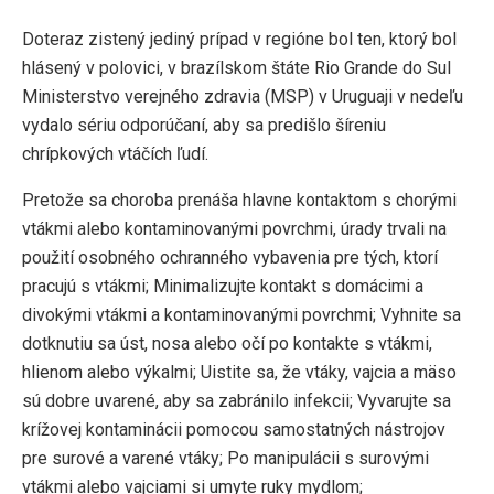
Doteraz zistený jediný prípad v regióne bol ten, ktorý bol
hlásený v polovici, v brazílskom štáte Rio Grande do Sul
Ministerstvo verejného zdravia (MSP) v Uruguaji v nedeľu
vydalo sériu odporúčaní, aby sa predišlo šíreniu
chrípkových vtáčích ľudí.
Pretože sa choroba prenáša hlavne kontaktom s chorými
vtákmi alebo kontaminovanými povrchmi, úrady trvali na
použití osobného ochranného vybavenia pre tých, ktorí
pracujú s vtákmi; Minimalizujte kontakt s domácimi a
divokými vtákmi a kontaminovanými povrchmi; Vyhnite sa
dotknutiu sa úst, nosa alebo očí po kontakte s vtákmi,
hlienom alebo výkalmi; Uistite sa, že vtáky, vajcia a mäso
sú dobre uvarené, aby sa zabránilo infekcii; Vyvarujte sa
krížovej kontaminácii pomocou samostatných nástrojov
pre surové a varené vtáky; Po manipulácii s surovými
vtákmi alebo vajciami si umyte ruky mydlom;