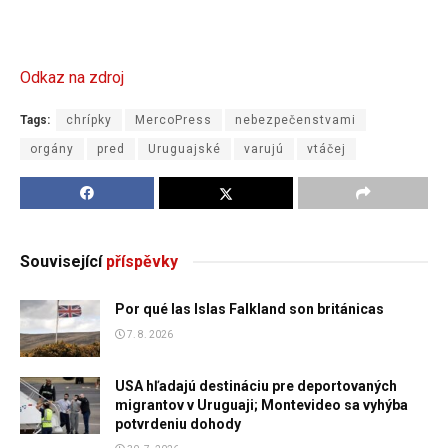
Odkaz na zdroj
Tags:
chrípky
MercoPress
nebezpečenstvami
orgány
pred
Uruguajské
varujú
vtáčej
Související
příspěvky
Por qué las Islas Falkland son británicas
7. 8. 2026
USA hľadajú destináciu pre deportovaných
migrantov v Uruguaji; Montevideo sa vyhýba
potvrdeniu dohody