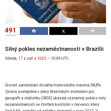
491
SHARES
Silný pokles nezaměstnanosti v Brazílii
Středa,
17
z
září
z
2025
– 10:09 UTC
Úroveň zaměstnání dosáhla historického maxima 58,8%
Zpráva zveřejněná v úterý Brazilským institutem pro
geografii a statistiku (IBGE) ukázala významný pokles míry
nezaměstnanosti ve čtvrtletí končícím v červenci, který
činil 5,6%, nejnižší od začátku záznamů v roce 2012. V