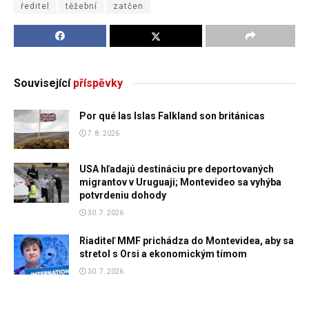
ředitel
těžební
zatčen
Související
příspěvky
Por qué las Islas Falkland son británicas
7. 8. 2026
USA hľadajú destináciu pre deportovaných
migrantov v Uruguaji; Montevideo sa vyhýba
potvrdeniu dohody
30. 7. 2026
Riaditeľ MMF prichádza do Montevidea, aby sa
stretol s Orsi a ekonomickým tímom
30. 7. 2026