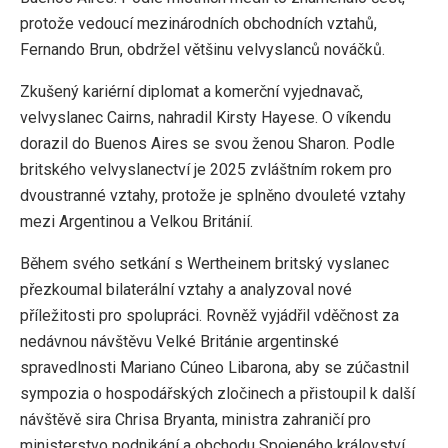
protože vedoucí mezinárodních obchodních vztahů,
Fernando Brun, obdržel většinu velvyslanců nováčků.
Zkušený kariérní diplomat a komerční vyjednavač,
velvyslanec Cairns, nahradil Kirsty Hayese. O víkendu
dorazil do Buenos Aires se svou ženou Sharon. Podle
britského velvyslanectví je 2025 zvláštním rokem pro
dvoustranné vztahy, protože je splněno dvouleté vztahy
mezi Argentinou a Velkou Británií.
Během svého setkání s Wertheinem britský vyslanec
přezkoumal bilaterální vztahy a analyzoval nové
příležitosti pro spolupráci. Rovněž vyjádřil vděčnost za
nedávnou návštěvu Velké Británie argentinské
spravedlnosti Mariano Cúneo Libarona, aby se zúčastnil
sympozia o hospodářských zločinech a přistoupil k další
návštěvě sira Chrisa Bryanta, ministra zahraničí pro
ministerstvo podnikání a obchodu Spojeného království.