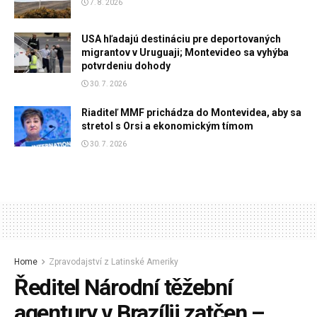
7. 8. 2026
USA hľadajú destináciu pre deportovaných
migrantov v Uruguaji; Montevideo sa vyhýba
potvrdeniu dohody
30. 7. 2026
Riaditeľ MMF prichádza do Montevidea, aby sa
stretol s Orsi a ekonomickým tímom
30. 7. 2026
Home
Zpravodajství z Latinské Ameriky
Ředitel Národní těžební
agentury v Brazílii zatčen –