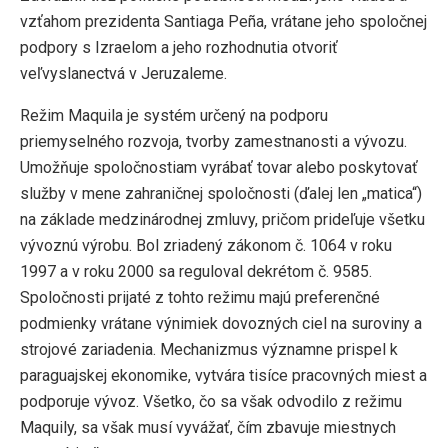
vzťahom prezidenta Santiaga Peña, vrátane jeho spoločnej
podpory s Izraelom a jeho rozhodnutia otvoriť
veľvyslanectvá v Jeruzaleme.
Režim Maquila je systém určený na podporu
priemyselného rozvoja, tvorby zamestnanosti a vývozu.
Umožňuje spoločnostiam vyrábať tovar alebo poskytovať
služby v mene zahraničnej spoločnosti (ďalej len „matica“)
na základe medzinárodnej zmluvy, pričom prideľuje všetku
vývoznú výrobu. Bol zriadený zákonom č. 1064 v roku
1997 a v roku 2000 sa reguloval dekrétom č. 9585.
Spoločnosti prijaté z tohto režimu majú preferenčné
podmienky vrátane výnimiek dovozných ciel na suroviny a
strojové zariadenia. Mechanizmus významne prispel k
paraguajskej ekonomike, vytvára tisíce pracovných miest a
podporuje vývoz. Všetko, čo sa však odvodilo z režimu
Maquily, sa však musí vyvážať, čím zbavuje miestnych