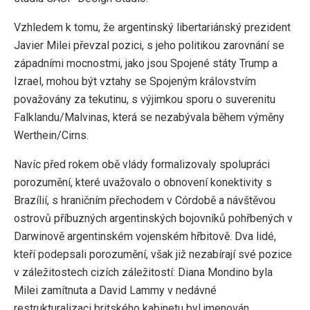
Vzhledem k tomu, že argentinský libertariánský prezident
Javier Milei převzal pozici, s jeho politikou zarovnání se
západními mocnostmi, jako jsou Spojené státy Trump a
Izrael, mohou být vztahy se Spojeným královstvím
považovány za tekutinu, s výjimkou sporu o suverenitu
Falklandu/Malvinas, která se nezabývala během výměny
Werthein/Cirns.
Navíc před rokem obě vlády formalizovaly spolupráci
porozumění, které uvažovalo o obnovení konektivity s
Brazílií, s hraničním přechodem v Córdobě a návštěvou
ostrovů příbuzných argentinských bojovníků pohřbených v
Darwinově argentinském vojenském hřbitově. Dva lidé,
kteří podepsali porozumění, však již nezabírají své pozice
v záležitostech cizích záležitostí: Diana Mondino byla
Milei zamítnuta a David Lammy v nedávné
restrukturalizaci britského kabinetu byl jmenován