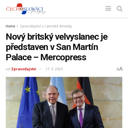
Home
Zpravodajství z Latinské Ameriky
Nový britský velvyslanec je
představen v San Martín
Palace – Mercopress
A
od
Zpravodajství
17. 9. 2025
A