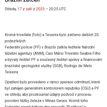
Středa,
17
z
září
z
2025
– 20:25 UTC
Kromě trivellate (foto) a Teixeira bylo zatčeno dalších 20
podezřelých
Federální policie (PF) v Brazílii zatkla ředitele Národní
těžební agentury (ANM), Caio Mário Trivelato Seabra Filho
a bývalý ředitel PF a současný ředitel správy a financování
brazilské geologické služby (SGB), Rodrigo de Melo
Teixeira.
Opatření bylo provedeno v rámci operace odmítnutí, které
byl zahájen generálním kontrolorem republiky (CGU) a PF
ve středu, aby prozkoumal údajný podvod v procesu
povolení těžby železa v Minas Gerais. Kromě toho
federální agenti během dne provedli 79 příkazů k