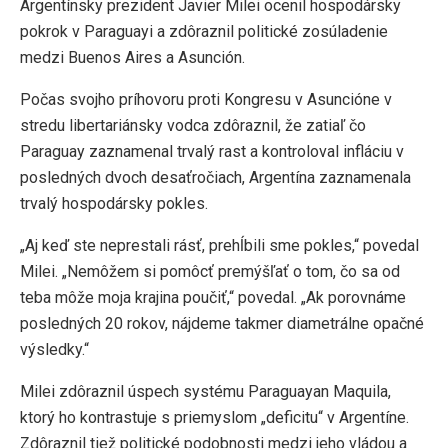
Argentínsky prezident Javier Milei ocenil hospodársky
pokrok v Paraguayi a zdôraznil politické zosúladenie
medzi Buenos Aires a Asunción.
Počas svojho príhovoru proti Kongresu v Asuncióne v
stredu libertariánsky vodca zdôraznil, že zatiaľ čo
Paraguay zaznamenal trvalý rast a kontroloval infláciu v
posledných dvoch desaťročiach, Argentína zaznamenala
trvalý hospodársky pokles.
„Aj keď ste neprestali rásť, prehĺbili sme pokles,“ povedal
Milei. „Nemôžem si pomôcť premýšľať o tom, čo sa od
teba môže moja krajina poučiť,“ povedal. „Ak porovnáme
posledných 20 rokov, nájdeme takmer diametrálne opačné
výsledky.“
Milei zdôraznil úspech systému Paraguayan Maquila,
ktorý ho kontrastuje s priemyslom „deficitu“ v Argentíne.
Zdôraznil tiež politické podobnosti medzi jeho vládou a