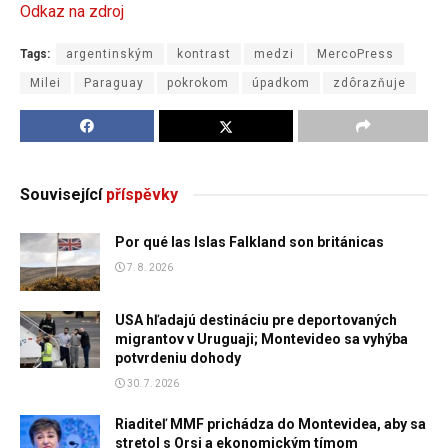
Odkaz na zdroj
Tags:
argentinským
kontrast
medzi
MercoPress
Milei
Paraguay
pokrokom
úpadkom
zdôrazňuje
Související
příspěvky
Por qué las Islas Falkland son británicas
7. 8. 2026
USA hľadajú destináciu pre deportovaných
migrantov v Uruguaji; Montevideo sa vyhýba
potvrdeniu dohody
30. 7. 2026
Riaditeľ MMF prichádza do Montevidea, aby sa
stretol s Orsi a ekonomickým tímom