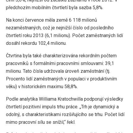
předchozím mobilním čtvrtletí byla sazba 5,8%.
Na konci července měla země 6 118 milionů
nezaměstnaných, což je nejnižší číslo od posledního
čtvrtletí roku 2013 (6,1 milionu). Počet zaměstnaných lidí
dosáhl rekordu 102,4 milionu.
Čtvrtina byla také charakterizována rekordním počtem
pracovníků s formálními pracovními smlouvami: 39,1
milionu. Tato čísla udržovala úroveň zaměstnání (tj.
Procento lidí zaměstnaných v populaci v produktivním
věku) v historickém maximu 58,8%.
Podle analytika Williama Kratochwilla podporují výsledky
čtvrtletí pozitivní impuls trhu práce. „Trh je dynamický a
odolný, s charakteristikami rozšiřujícího se trhu. Počet lidí
mimo pracovní sílu se snížil,“ řekl.