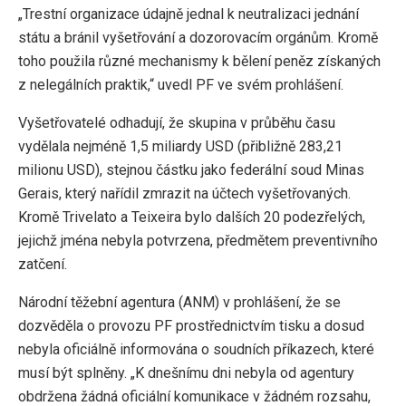
„Trestní organizace údajně jednal k neutralizaci jednání
státu a bránil vyšetřování a dozorovacím orgánům. Kromě
toho použila různé mechanismy k bělení peněz získaných
z nelegálních praktik,“ uvedl PF ve svém prohlášení.
Vyšetřovatelé odhadují, že skupina v průběhu času
vydělala nejméně 1,5 miliardy USD (přibližně 283,21
milionu USD), stejnou částku jako federální soud Minas
Gerais, který nařídil zmrazit na účtech vyšetřovaných.
Kromě Trivelato a Teixeira bylo dalších 20 podezřelých,
jejichž jména nebyla potvrzena, předmětem preventivního
zatčení.
Národní těžební agentura (ANM) v prohlášení, že se
dozvěděla o provozu PF prostřednictvím tisku a dosud
nebyla oficiálně informována o soudních příkazech, které
musí být splněny. „K dnešnímu dni nebyla od agentury
obdržena žádná oficiální komunikace v žádném rozsahu,