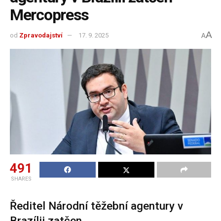
Mercopress
A
od
Zpravodajství
17. 9. 2025
A
491
SHARES
Ředitel Národní těžební agentury v
Brazílii zatčen