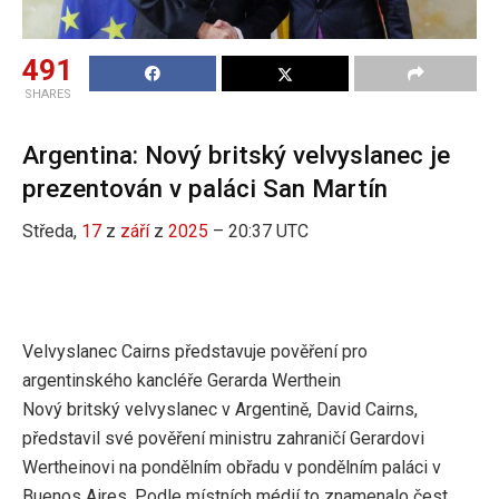
491
SHARES
Argentina: Nový britský velvyslanec je
prezentován v paláci San Martín
Středa,
17
z
září
z
2025
– 20:37 UTC
Velvyslanec Cairns představuje pověření pro
argentinského kancléře Gerarda Werthein
Nový britský velvyslanec v Argentině, David Cairns,
představil své pověření ministru zahraničí Gerardovi
Wertheinovi na pondělním obřadu v pondělním paláci v
Buenos Aires. Podle místních médií to znamenalo čest,