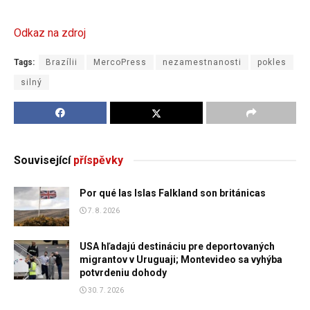
Odkaz na zdroj
Tags:
Brazílii
MercoPress
nezamestnanosti
pokles
silný
Související
příspěvky
Por qué las Islas Falkland son británicas
7. 8. 2026
USA hľadajú destináciu pre deportovaných
migrantov v Uruguaji; Montevideo sa vyhýba
potvrdeniu dohody
30. 7. 2026