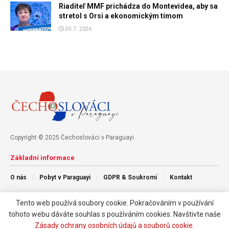
Riaditeľ MMF prichádza do Montevidea, aby sa
stretol s Orsi a ekonomickým tímom
30. 7. 2026
Copyright © 2025 Čechoslováci v Paraguayi.
Základní informace
O nás
Pobyt v Paraguayi
GDPR & Soukromí
Kontakt
Tento web používá soubory cookie. Pokračováním v používání
Následujte nás
tohoto webu dáváte souhlas s používáním cookies. Navštivte naše
Zásady ochrany osobních údajů a souborů cookie
.