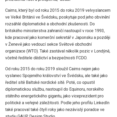
Cairns, který byl od roku 2015 do roku 2019 velvyslancem
ve Velké Británii ve Švédsku, poskytuje pod jeho obvinění
rozsáhlé diplomatické a obchodní zkušenosti. Do
britského ministerstva zahraničí nastoupil v roce 1993,
kde pracoval jako komerční sekretář v Japonsku a později
v Ženevě jako vedoucí sekce Světové obchodní
organizace (WTO). Také zastával několik pozic v Londýně,
včetně ředitele dědictví a bezpečnosti FCDO.
Od roku 2015 do roku 2019 sloužil Cairns nejen jako
vyslanec Spojeného království ve Švédsku, ale také jako
ředitel sítě Baltské nordické sítě. Poté, co opustil
diplomatickou službu, nastoupil do Equinoru, norského
státního energetického gigantu, jako viceprezident pro
politické a veřejné záležitosti. Podle jeho profilu LinkedIn
také pracoval také čtyři roky jako nezávislý poradce ve
studiu GAUP Design Studio.