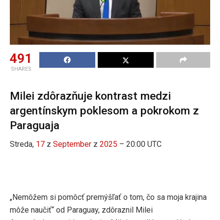
491
SHARES
Milei zdôrazňuje kontrast medzi
argentínskym poklesom a pokrokom z
Paraguaja
Streda,
17
z
September
z
2025
– 20:00 UTC
„Nemôžem si pomôcť premýšľať o tom, čo sa moja krajina
môže naučiť“ od Paraguay, zdôraznil Milei