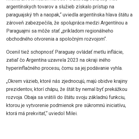
argentínskych tovarov a služieb získalo prístup na
paraguajský trh a naopak,“ uviedla argentínska hlava štátu a
zároveň zabezpečila, že spolupráca medzi Argentínou a
Paraguajmi sa môže stať „príkladom regionálneho
obchodného otvorenia a spoločným rozvojom“.
Ocenil tiež schopnosť Paraguay ovládať metlu inflácie,
zatiaľ čo Argentína uzavrela 2023 na okraji iného
hyperinflačného procesu, čomu sa jej podávanie vyhla.
„Okrem väzieb, ktoré nás zjednocujú, majú obidve krajiny
prezidentov, ktorí chápu, že štát by nemal byť prekážkou
rozvoja. Obaja sa vrátili do štátu svoju základnú funkciu,
ktorou je vytvorenie podmienok pre súkromnú iniciatívu,
ktorá má prekvitať,“ uviedol Milei.