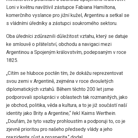
Loni v květnu navštívil zástupce Fabiana Hamiltona,
komerčního vyslance pro jižní kužel, Argentinu a setkal se
s vládními úředníky a zástupci soukromého sektoru.
Oba úředníci zdůraznili důležitost vztahu, který se datuje
ke smlouvě o přátelství, obchodu a navigaci mezi
Argentinou a Spojeným královstvím, podepsaným v roce
1825.
„Cítím se hluboce poctěn tím, že dokážu reprezentovat
svou zemi v Argentině, zejména v roce dvouletých
diplomatických vztahů. Během těchto 200 let jsme
podporovali spolupráci v oblastech tak rozmanitých, jako
je obchod, politika, věda a kultura, a to je již součástí naší
identity jako Brity a Argentine,“ řekl Kairns Werthein.
„Doufám, že tyto vazby prohloustím a podporuji to, co je
zjevně prioritou pro našeho předsedy vlády a jeho
prezidenta: růst a prosperita,“ dodal.