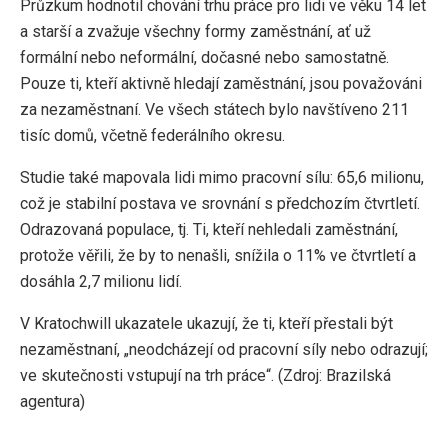
Průzkum hodnotil chování trhu práce pro lidi ve věku 14 let
a starší a zvažuje všechny formy zaměstnání, ať už
formální nebo neformální, dočasné nebo samostatně.
Pouze ti, kteří aktivně hledají zaměstnání, jsou považováni
za nezaměstnaní. Ve všech státech bylo navštíveno 211
tisíc domů, včetně federálního okresu.
Studie také mapovala lidi mimo pracovní sílu: 65,6 milionu,
což je stabilní postava ve srovnání s předchozím čtvrtletí.
Odrazovaná populace, tj. Ti, kteří nehledali zaměstnání,
protože věřili, že by to nenašli, snížila o 11% ve čtvrtletí a
dosáhla 2,7 milionu lidí.
V Kratochwill ukazatele ukazují, že ti, kteří přestali být
nezaměstnaní, „neodcházejí od pracovní síly nebo odrazují;
ve skutečnosti vstupují na trh práce“. (Zdroj: Brazilská
agentura)