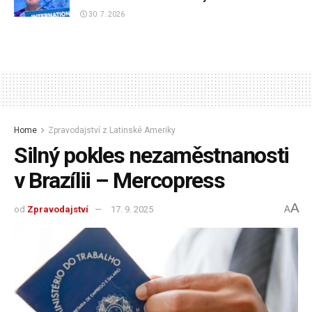
30. 7. 2026
Home
Zpravodajství z Latinské Ameriky
Silný pokles nezaměstnanosti
v Brazílii – Mercopress
A
od
Zpravodajství
17. 9. 2025
A