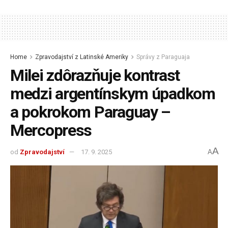
Home
Zpravodajství z Latinské Ameriky
Správy z Paraguaja
Milei zdôrazňuje kontrast
medzi argentínskym úpadkom
a pokrokom Paraguay –
Mercopress
A
od
Zpravodajství
17. 9. 2025
A