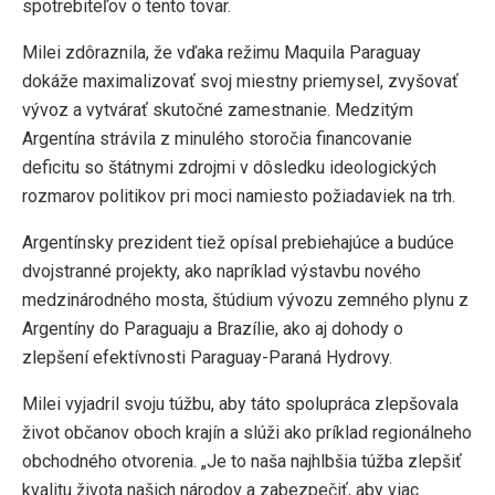
spotrebiteľov o tento tovar.
Milei zdôraznila, že vďaka režimu Maquila Paraguay
dokáže maximalizovať svoj miestny priemysel, zvyšovať
vývoz a vytvárať skutočné zamestnanie. Medzitým
Argentína strávila z minulého storočia financovanie
deficitu so štátnymi zdrojmi v dôsledku ideologických
rozmarov politikov pri moci namiesto požiadaviek na trh.
Argentínsky prezident tiež opísal prebiehajúce a budúce
dvojstranné projekty, ako napríklad výstavbu nového
medzinárodného mosta, štúdium vývozu zemného plynu z
Argentíny do Paraguaju a Brazílie, ako aj dohody o
zlepšení efektívnosti Paraguay-Paraná Hydrovy.
Milei vyjadril svoju túžbu, aby táto spolupráca zlepšovala
život občanov oboch krajín a slúži ako príklad regionálneho
obchodného otvorenia. „Je to naša najhlbšia túžba zlepšiť
kvalitu života našich národov a zabezpečiť, aby viac