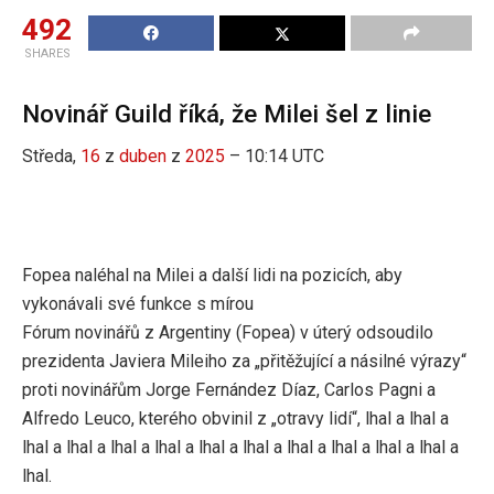
492
SHARES
Novinář Guild říká, že Milei šel z linie
Středa,
16
z
duben
z
2025
– 10:14 UTC
Fopea naléhal na Milei a další lidi na pozicích, aby
vykonávali své funkce s mírou
Fórum novinářů z Argentiny (Fopea) v úterý odsoudilo
prezidenta Javiera Mileiho za „přitěžující a násilné výrazy“
proti novinářům Jorge Fernández Díaz, Carlos Pagni a
Alfredo Leuco, kterého obvinil z „otravy lidí“, lhal a lhal a
lhal a lhal a lhal a lhal a lhal a lhal a lhal a lhal a lhal a lhal a
lhal.