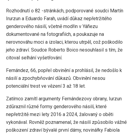
Rozhodnutí o 82 -stránkách, podporované soudci Martín
Irurzun a Eduardo Farah, uvádí důkaz nepřetržitého
genderového násilí, včetně modřin v Yáñezu
dokumentované na fotografiích, a poukazuje na
nerovnováhu moci a izolaci, kterou utrpěl, což poškodilo
jeho zdraví. Soudce Roberto Boico nesouhlasil s tím, že
citoval selhání vyšetřování.
Fernández, 66, popřel obvinění a prohlásil, že nedošlo k
násilí a zpochybňování důkazů. Obvinění nesou
potenciální trest ve vězení 3 až 18 let.
Zatímco zamítl argumenty Fernándezovy obrany, Iurzun
zdůraznil různé formy genderového násilí, které
nepřetržitě mezi lety 2016 a 2024, žalovaný o oběti
vykonával. Rovněž poznamenal, že násilí způsobilo vážné
poškození zdraví bývalé první dámy, novinářky Fabiola