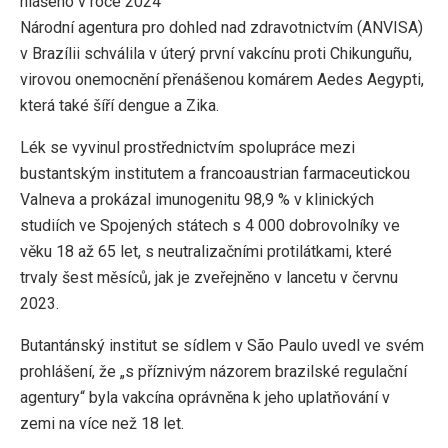
hlášeno v roce 2024
Národní agentura pro dohled nad zdravotnictvím (ANVISA)
v Brazílii schválila v úterý první vakcínu proti Chikunguñu,
virovou onemocnění přenášenou komárem Aedes Aegypti,
která také šíří dengue a Zika.
Lék se vyvinul prostřednictvím spolupráce mezi
bustantským institutem a francoaustrian farmaceutickou
Valneva a prokázal imunogenitu 98,9 % v klinických
studiích ve Spojených státech s 4 000 dobrovolníky ve
věku 18 až 65 let, s neutralizačními protilátkami, které
trvaly šest měsíců, jak je zveřejněno v lancetu v červnu
2023.
Butantánský institut se sídlem v São Paulo uvedl ve svém
prohlášení, že „s příznivým názorem brazilské regulační
agentury“ byla vakcína oprávněna k jeho uplatňování v
zemi na více než 18 let.