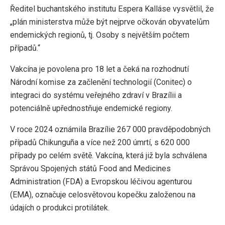
Ředitel buchantského institutu Espera Kalláse vysvětlil, že
„plán ministerstva může být nejprve očkován obyvatelům
endemických regionů, tj. Osoby s největším počtem
případů.“
Vakcína je povolena pro 18 let a čeká na rozhodnutí
Národní komise za začlenění technologií (Conitec) o
integraci do systému veřejného zdraví v Brazílii a
potenciálně upřednostňuje endemické regiony.
V roce 2024 oznámila Brazílie 267 000 pravděpodobných
případů Chikunguña a více než 200 úmrtí, s 620 000
případy po celém světě. Vakcína, která již byla schválena
Správou Spojených států Food and Medicines
Administration (FDA) a Evropskou léčivou agenturou
(EMA), označuje celosvětovou kopečku založenou na
údajích o produkci protilátek.