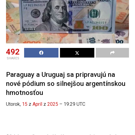
492
SHARES
Paraguay a Uruguaj sa pripravujú na
nové pódium so silnejšou argentínskou
hmotnosťou
Utorok,
15
z
Apríl
z
2025
– 19:29 UTC