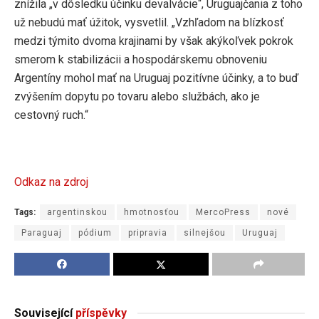
znížila „v dôsledku účinku devalvácie“, Uruguajčania z toho
už nebudú mať úžitok, vysvetlil. „Vzhľadom na blízkosť
medzi týmito dvoma krajinami by však akýkoľvek pokrok
smerom k stabilizácii a hospodárskemu obnoveniu
Argentíny mohol mať na Uruguaj pozitívne účinky, a to buď
zvýšením dopytu po tovaru alebo službách, ako je
cestovný ruch.“
Odkaz na zdroj
Tags:
argentinskou
hmotnosťou
MercoPress
nové
Paraguaj
pódium
pripravia
silnejšou
Uruguaj
Související
příspěvky