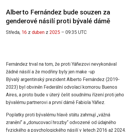
Alberto Fernández bude souzen za
genderové násilí proti bývalé dámě
Středa,
16
z
duben
z
2025
– 09:35 UTC
Fernández trval na tom, že proti Yáñezovi nevykonával
žádné násilí a že modřiny byly jen make -up
Bývalý argentinský prezident Alberto Fernández (2019-
2023) byl obviněn Federální odvolací komorou Buenos
Aires, a proto bude v úterý čelit soudnímu řízení proti jeho
bývalému partnerovi a první dámě Fabiola Yáñez.
Poplatky proti bývalému hlavě státu zahrnují „vážná
zranění“ a „donucovací hrozby“ odvozené od údajného
fyzického a psychologického násilí v letech 2016 až 2024.