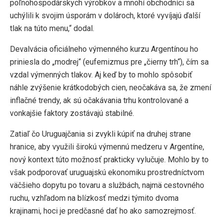
poľnohospodárskych výrobkov a mnohí obchodníci sa
uchýlili k svojim úsporám v dolároch, ktoré vyvíjajú ďalší
tlak na túto menu,“ dodal.
Devalvácia oficiálneho výmenného kurzu Argentínou ho
priniesla do „modrej“ (eufemizmus pre „čierny trh“), čím sa
vzdal výmenných tlakov. Aj keď by to mohlo spôsobiť
náhle zvýšenie krátkodobých cien, neočakáva sa, že zmení
inflačné trendy, ak sú očakávania trhu kontrolované a
vonkajšie faktory zostávajú stabilné.
Zatiaľ čo Uruguajčania si zvykli kúpiť na druhej strane
hranice, aby využili širokú výmennú medzeru v Argentíne,
nový kontext túto možnosť prakticky vylučuje. Mohlo by to
však podporovať uruguajskú ekonomiku prostredníctvom
väčšieho dopytu po tovaru a službách, najmä cestovného
ruchu, vzhľadom na blízkosť medzi týmito dvoma
krajinami, hoci je predčasné dať ho ako samozrejmosť.