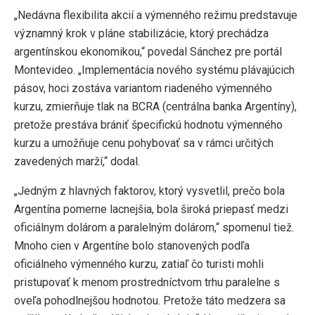
„Nedávna flexibilita akcií a výmenného režimu predstavuje
významný krok v pláne stabilizácie, ktorý prechádza
argentínskou ekonomikou,“ povedal Sánchez pre portál
Montevideo. „Implementácia nového systému plávajúcich
pásov, hoci zostáva variantom riadeného výmenného
kurzu, zmierňuje tlak na BCRA (centrálna banka Argentíny),
pretože prestáva brániť špecifickú hodnotu výmenného
kurzu a umožňuje cenu pohybovať sa v rámci určitých
zavedených marží,“ dodal.
„Jedným z hlavných faktorov, ktorý vysvetlil, prečo bola
Argentína pomerne lacnejšia, bola široká priepasť medzi
oficiálnym dolárom a paralelným dolárom,“ spomenul tiež.
Mnoho cien v Argentíne bolo stanovených podľa
oficiálneho výmenného kurzu, zatiaľ čo turisti mohli
pristupovať k menom prostredníctvom trhu paralelne s
oveľa pohodlnejšou hodnotou. Pretože táto medzera sa