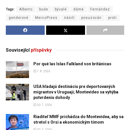
Tags:
Alberto
bude
bývalé
dámě
Fernández
genderové
MercoPress
násilí
posuzován
proti
Související
příspěvky
Por qué las Islas Falkland son británicas
7. 8. 2026
USA hľadajú destináciu pre deportovaných
migrantov v Uruguaji; Montevideo sa vyhýba
potvrdeniu dohody
30. 7. 2026
Riaditeľ MMF prichádza do Montevidea, aby sa
stretol s Orsi a ekonomickým tímom
30. 7. 2026