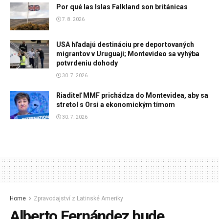
Por qué las Islas Falkland son británicas
7. 8. 2026
USA hľadajú destináciu pre deportovaných
migrantov v Uruguaji; Montevideo sa vyhýba
potvrdeniu dohody
30. 7. 2026
Riaditeľ MMF prichádza do Montevidea, aby sa
stretol s Orsi a ekonomickým tímom
30. 7. 2026
Home
Zpravodajství z Latinské Ameriky
Alberto Fernández bude