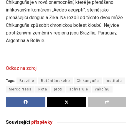
Chikunguña je virová onemocnění, které je přenášeno
infikovaným komárem „Aedes aegypti“, stejně jako
přenášející dengue a Zika. Na rozdíl od těchto dvou může
Chikunguña způsobit chronickou bolest kloubů. Nejvíce
postiženými zeměmi v regionu jsou Brazílie, Paraguay,
Argentina a Bolívie.
Odkaz na zdroj
Tags:
Brazílie
Butántánského
Chikunguña
institutu
MercoPress
Nota
proti
schvaľuje
vakcínu
Související
příspěvky