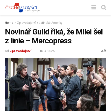
Home
Zpravodajství z Latinské Ameriky
Novinář Guild říká, že Milei šel
z linie – Mercopress
A
od
Zpravodajství
16. 4. 2025
A