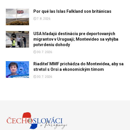
Por qué las Islas Falkland son británicas
7. 8. 2026
USA hľadajú destináciu pre deportovaných
migrantov v Uruguaji; Montevideo sa vyhýba
potvrdeniu dohody
30. 7. 2026
Riaditeľ MMF prichádza do Montevidea, aby sa
stretol s Orsi a ekonomickým tímom
30. 7. 2026