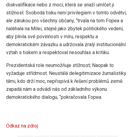
diskvalifikace nebo z moci, která se snaží umlčet ji
stížnost. Svoboda tisku není privilegiem v tomto odvětví,
ale zárukou pro všechny občany, “trvala na tom Fopea a
naléhala na Milei, stejně jako zbytek politického vedení,
aby plnila své povinnosti v míru, respektu a
demokratickém závazku a udržovala zralý institucionální
vztah s tiskem a respektoval nesouhlas a kritiku.
Prezidentská role neumožňuje stížnost; Naopak to
vyžaduje střídmost. Neustálá delegitimizace žurnalistiky
těmi, kdo drží moc, nepřispívá k řešení problémů země:
zapadá nám a odvádí nás od základního výkonu
demokratického dialogu, “pokračovala Fopea.
Odkaz na zdroj