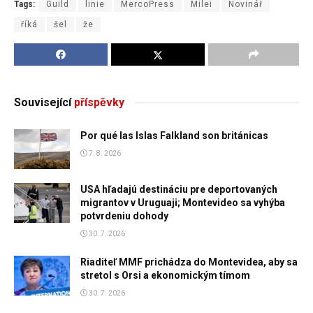
Tags:
Guild
linie
MercoPress
Milei
Novinář
říká
šel
že
Související
příspěvky
Por qué las Islas Falkland son británicas
7. 8. 2026
USA hľadajú destináciu pre deportovaných
migrantov v Uruguaji; Montevideo sa vyhýba
potvrdeniu dohody
30. 7. 2026
Riaditeľ MMF prichádza do Montevidea, aby sa
stretol s Orsi a ekonomickým tímom
30. 7. 2026