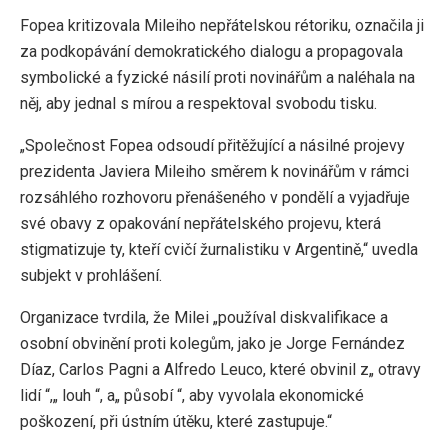
Fopea kritizovala Mileiho nepřátelskou rétoriku, označila ji
za podkopávání demokratického dialogu a propagovala
symbolické a fyzické násilí proti novinářům a naléhala na
něj, aby jednal s mírou a respektoval svobodu tisku.
„Společnost Fopea odsoudí přitěžující a násilné projevy
prezidenta Javiera Mileiho směrem k novinářům v rámci
rozsáhlého rozhovoru přenášeného v pondělí a vyjadřuje
své obavy z opakování nepřátelského projevu, která
stigmatizuje ty, kteří cvičí žurnalistiku v Argentině,“ uvedla
subjekt v prohlášení.
Organizace tvrdila, že Milei „používal diskvalifikace a
osobní obvinění proti kolegům, jako je Jorge Fernández
Díaz, Carlos Pagni a Alfredo Leuco, které obvinil z„ otravy
lidí “,„ louh “, a„ působí “, aby vyvolala ekonomické
poškození, při ústním útěku, které zastupuje.“