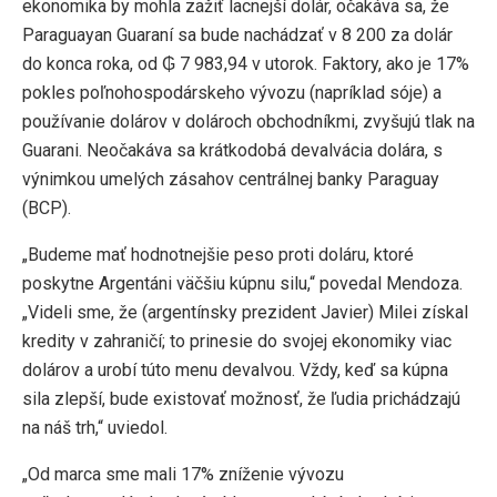
ekonomika by mohla zažiť lacnejší dolár, očakáva sa, že
Paraguayan Guaraní sa bude nachádzať v 8 200 za dolár
do konca roka, od ₲ 7 983,94 v utorok. Faktory, ako je 17%
pokles poľnohospodárskeho vývozu (napríklad sóje) a
používanie dolárov v dolároch obchodníkmi, zvyšujú tlak na
Guarani. Neočakáva sa krátkodobá devalvácia dolára, s
výnimkou umelých zásahov centrálnej banky Paraguay
(BCP).
„Budeme mať hodnotnejšie peso proti doláru, ktoré
poskytne Argentáni väčšiu kúpnu silu,“ povedal Mendoza.
„Videli sme, že (argentínsky prezident Javier) Milei získal
kredity v zahraničí; to prinesie do svojej ekonomiky viac
dolárov a urobí túto menu devalvou. Vždy, keď sa kúpna
sila zlepší, bude existovať možnosť, že ľudia prichádzajú
na náš trh,“ uviedol.
„Od marca sme mali 17% zníženie vývozu