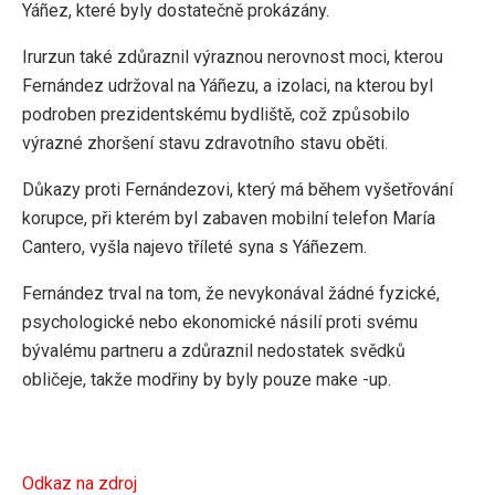
Yáñez, které byly dostatečně prokázány.
Irurzun také zdůraznil výraznou nerovnost moci, kterou
Fernández udržoval na Yáñezu, a izolaci, na kterou byl
podroben prezidentskému bydliště, což způsobilo
výrazné zhoršení stavu zdravotního stavu oběti.
Důkazy proti Fernándezovi, který má během vyšetřování
korupce, při kterém byl zabaven mobilní telefon María
Cantero, vyšla najevo tříleté syna s Yáñezem.
Fernández trval na tom, že nevykonával žádné fyzické,
psychologické nebo ekonomické násilí proti svému
bývalému partneru a zdůraznil nedostatek svědků
obličeje, takže modřiny by byly pouze make -up.
Odkaz na zdroj