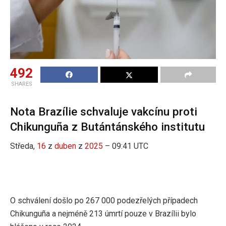
492
SHARES
Nota Brazílie schvaluje vakcínu proti
Chikunguña z Butántánského institutu
Středa,
16
z
duben
z
2025
– 09:41 UTC
O schválení došlo po 267 000 podezřelých případech
Chikunguña a nejméně 213 úmrtí pouze v Brazílii bylo