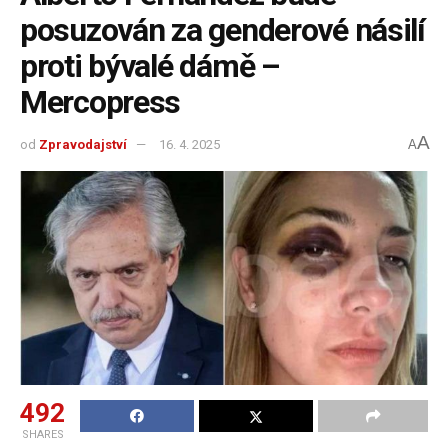
posuzován za genderové násilí
proti bývalé dámě –
Mercopress
A
od
Zpravodajství
16. 4. 2025
A
492
SHARES