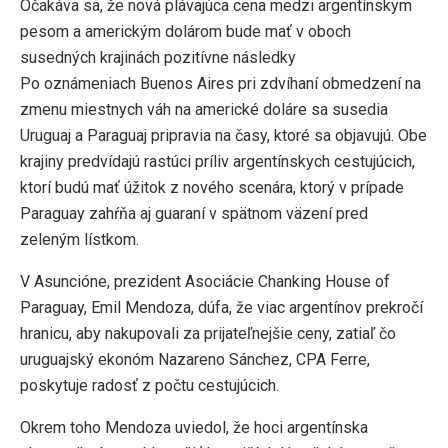
Očakáva sa, že nová plávajúca cena medzi argentínskym
pesom a americkým dolárom bude mať v oboch
susedných krajinách pozitívne následky
Po oznámeniach Buenos Aires pri zdvíhaní obmedzení na
zmenu miestnych váh na americké doláre sa susedia
Uruguaj a Paraguaj pripravia na časy, ktoré sa objavujú. Obe
krajiny predvídajú rastúci príliv argentínskych cestujúcich,
ktorí budú mať úžitok z nového scenára, ktorý v prípade
Paraguay zahŕňa aj guaraní v spätnom väzení pred
zeleným lístkom.
V Asuncióne, prezident Asociácie Chanking House of
Paraguay, Emil Mendoza, dúfa, že viac argentínov prekročí
hranicu, aby nakupovali za prijateľnejšie ceny, zatiaľ čo
uruguajský ekonóm Nazareno Sánchez, CPA Ferre,
poskytuje radosť z počtu cestujúcich.
Okrem toho Mendoza uviedol, že hoci argentínska