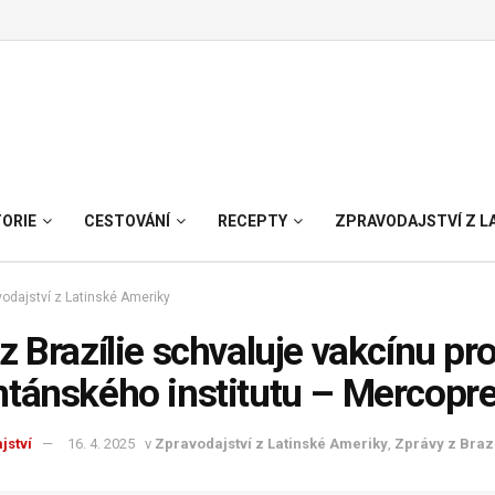
TORIE
CESTOVÁNÍ
RECEPTY
ZPRAVODAJSTVÍ Z L
odajství z Latinské Ameriky
z Brazílie schvaluje vakcínu pr
ntánského institutu – Mercopr
jství
16. 4. 2025
v
Zpravodajství z Latinské Ameriky
,
Zprávy z Brazí