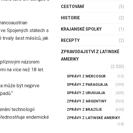
CESTOVÁNÍ
(5)
HISTORIE
(2)
rancoaustrian
KRAJANSKÉ SPOLKY
(1)
h ve Spojených státech s
é trvaly šest měsíců, jak
RECEPTY
(2)
ZPRAVODAJSTVÍ Z LATINSKÉ
AMERIKY
s příznivým názorem
(2 320)
mi na více než 18 let.
SPRÁVY Z MERCOSUR
(15)
SPRÁVY Z PARAGUAJA
(299)
tva může být nejprve
padů.“
SPRÁVY Z URUGUAJA
(435)
ZPRÁVY Z ARGENTINY
(923)
enění technologií
ZPRÁVY Z BRAZÍLIE
(630)
 upřednostňuje endemické
ZPRÁVY Z LATINSKÉ AMERIKY
(18)