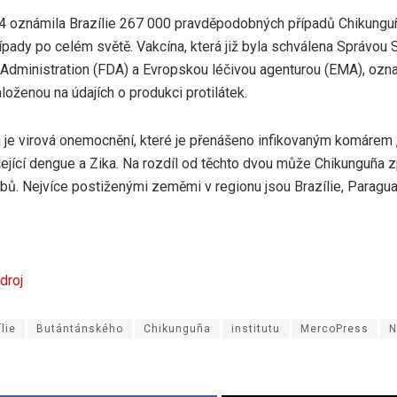
4 oznámila Brazílie 267 000 pravděpodobných případů Chikunguña
ípady po celém světě. Vakcína, která již byla schválena Správou
Administration (FDA) a Evropskou léčivou agenturou (EMA), ozn
oženou na údajích o produkci protilátek.
 je virová onemocnění, které je přenášeno infikovaným komárem 
šející dengue a Zika. Na rozdíl od těchto dvou může Chikunguña 
bů. Nejvíce postiženými zeměmi v regionu jsou Brazílie, Paraguay
droj
lie
Butántánského
Chikunguña
institutu
MercoPress
N