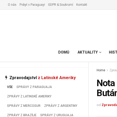
O nás
Pobyt v Paraguayi
GDPR & Soukromí
Kontakt
Vyřízení pobytu v Paraguay
DOMŮ
AKTUALITY
HIS
Home
Zprav
Zpravodajství
z Latinské Ameriky
Nota 
VŠE
SPRÁVY Z PARAGUAJA
Butá
ZPRÁVY Z LATINSKÉ AMERIKY
od
Zpravoda
SPRÁVY Z MERCOSUR
ZPRÁVY Z ARGENTINY
ZPRÁVY Z BRAZÍLIE
SPRÁVY Z URUGUAJA