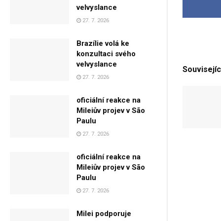
velvyslance
27. 7. 2026
Brazílie volá ke
konzultaci svého
velvyslance
Souvisejíc
27. 7. 2026
oficiální reakce na
Mileiův projev v São
Paulu
27. 7. 2026
oficiální reakce na
Mileiův projev v São
Paulu
27. 7. 2026
Milei podporuje