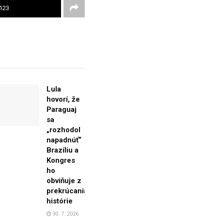
123
Lula
hovorí, že
Paraguaj
sa
„rozhodol
napadnúť“
Brazíliu a
Kongres
ho
obviňuje z
prekrúcania
histórie
30. 7. 2026