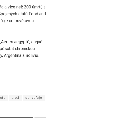
 a více než 200 úmrtí, s
 Spojených států Food and
ačuje celosvětovou
„Aedes aegypti“, stejně
způsobit chronickou
, Argentina a Bolívie.
ota
proti
schvaľuje