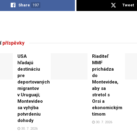
Share
197
Tweet
í
příspěvky
USA
Riaditeľ
hľadajú
MMF
destináciu
prichádza
pre
do
deportovaných
Montevidea,
migrantov
aby sa
v Uruguaji;
stretol s
Montevideo
Orsi a
sa vyhýba
ekonomickým
potvrdeniu
tímom
dohody
30. 7. 2026
30. 7. 2026