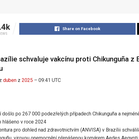
.4k
Share on Facebook
IEWS
azílie schvaluje vakcínu proti Chikunguña z
u
z
duben
z
2025
– 09:41 UTC
í došlo po 267 000 podezřelých případech Chikunguña a nejméně
lo hlášeno v roce 2024
ntura pro dohled nad zdravotnictvím (ANVISA) v Brazílii schválila
unguñu, virovou onemocnění přenášenou komárem Aedes Aegypti, k