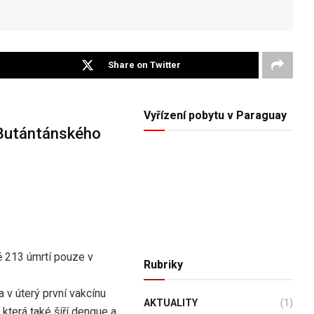
Share on Twitter
Vyřízení pobytu v Paraguay
 Butántánského
 213 úmrtí pouze v
Rubriky
 v úterý první vakcínu
AKTUALITY
(1)
terá také šíří dengue a