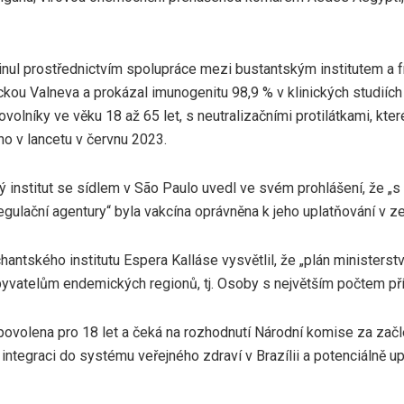
inul prostřednictvím spolupráce mezi bustantským institutem a f
ckou Valneva a prokázal imunogenitu 98,9 % v klinických studiíc
volníky ve věku 18 až 65 let, s neutralizačními protilátkami, kter
no v lancetu v červnu 2023.
ý institut se sídlem v São Paulo uvedl ve svém prohlášení, že „
egulační agentury“ byla vakcína oprávněna k jeho uplatňování v ze
hantského institutu Espera Kalláse vysvětlil, že „plán ministers
yvatelům endemických regionů, tj. Osoby s největším počtem pří
povolena pro 18 let a čeká na rozhodnutí Národní komise za začl
 integraci do systému veřejného zdraví v Brazílii a potenciálně