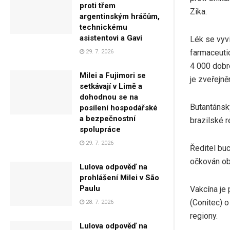
proti třem
Zika.
argentinským hráčům,
technickému
asistentovi a Gavi
Lék se vyv
farmaceuti
29. 7. 2026
4 000 dobro
Milei a Fujimori se
je zveřejně
setkávají v Limě a
dohodnou se na
Butantánsk
posílení hospodářské
a bezpečnostní
brazilské r
spolupráce
29. 7. 2026
Ředitel buc
očkován ob
Lulova odpověď na
prohlášení Milei v São
Paulu
Vakcína je 
(Conitec) o
28. 7. 2026
regiony.
Lulova odpověď na