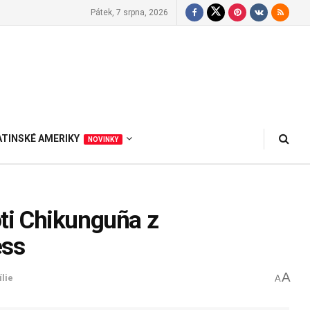
Pátek, 7 srpna, 2026
ATINSKÉ AMERIKY
NOVINKY
oti Chikunguña z
ess
A
lie
A