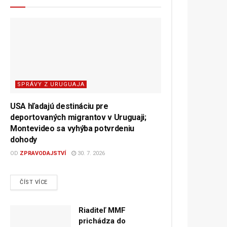
SPRÁVY Z URUGUAJA
USA hľadajú destináciu pre
deportovaných migrantov v Uruguaji;
Montevideo sa vyhýba potvrdeniu
dohody
OD
ZPRAVODAJSTVÍ
30. 7. 2026
DETAILS
ČÍST VÍCE
Riaditeľ MMF
prichádza do