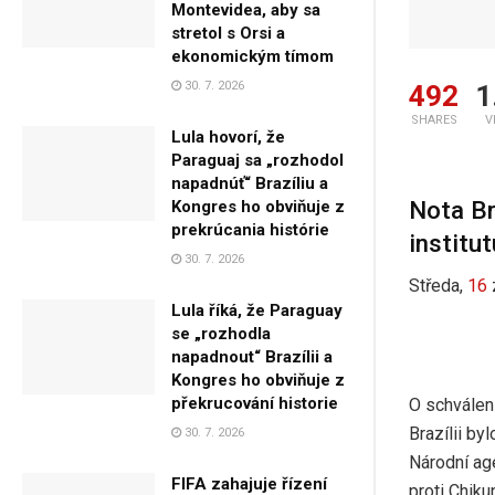
Montevidea, aby sa
stretol s Orsi a
ekonomickým tímom
30. 7. 2026
492
1
SHARES
V
Lula hovorí, že
Paraguaj sa „rozhodol
napadnúť“ Brazíliu a
Nota Br
Kongres ho obviňuje z
prekrúcania histórie
institut
30. 7. 2026
Středa,
16
Lula říká, že Paraguay
se „rozhodla
napadnout“ Brazílii a
Kongres ho obviňuje z
překrucování historie
O schválen
Brazílii by
30. 7. 2026
Národní age
FIFA zahajuje řízení
proti Chik