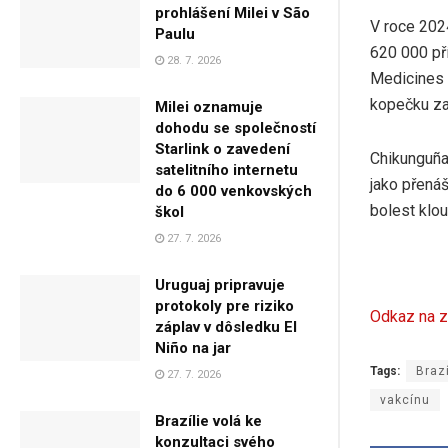
prohlášení Milei v São
V roce 202
Paulu
620 000 př
28. 7. 2026
Medicines 
kopečku zal
Milei oznamuje
dohodu se společností
Starlink o zavedení
Chikunguña
satelitního internetu
jako přená
do 6 000 venkovských
bolest klou
škol
27. 7. 2026
Uruguaj pripravuje
protokoly pre riziko
Odkaz na z
záplav v dôsledku El
Niño na jar
Tags:
Brazí
27. 7. 2026
vakcínu
Brazílie volá ke
konzultaci svého