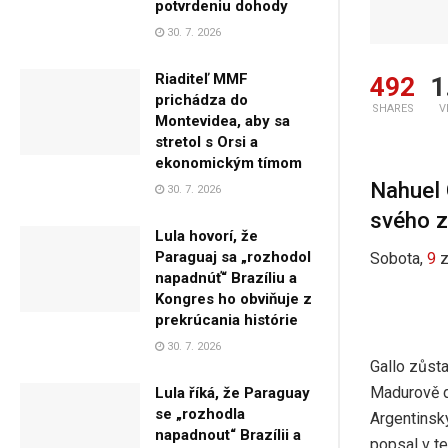
potvrdeniu dohody
30. 7. 2026
Riaditeľ MMF
492
1
prichádza do
SHARES
V
Montevidea, aby sa
stretol s Orsi a
ekonomickým tímom
Nahuel 
30. 7. 2026
svého z
Lula hovorí, že
Paraguaj sa „rozhodol
Sobota,
9
napadnúť“ Brazíliu a
Kongres ho obviňuje z
prekrúcania histórie
30. 7. 2026
Gallo zůsta
Madurově 
Lula říká, že Paraguay
se „rozhodla
Argentinský
napadnout“ Brazílii a
popsal v te