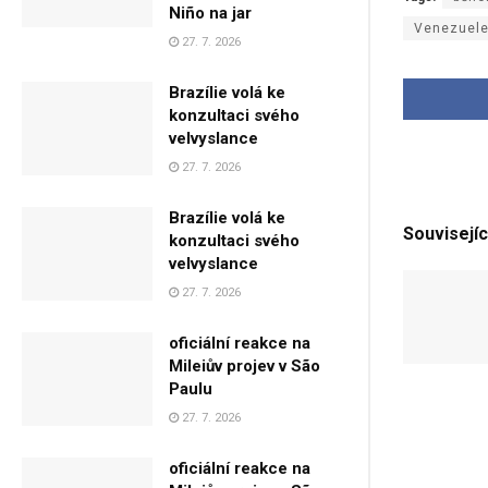
Niño na jar
Venezuel
27. 7. 2026
Brazílie volá ke
konzultaci svého
velvyslance
27. 7. 2026
Brazílie volá ke
Souvisejíc
konzultaci svého
velvyslance
27. 7. 2026
oficiální reakce na
Mileiův projev v São
Paulu
27. 7. 2026
oficiální reakce na