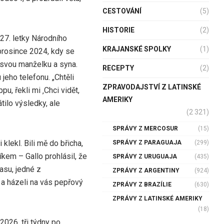
CESTOVÁNÍ
(5)
HISTORIE
(2)
27. letky Národního
KRAJANSKÉ SPOLKY
(1)
prosince 2024, kdy se
 svou manželku a syna.
RECEPTY
(2)
 jeho telefonu. „Chtěli
ZPRAVODAJSTVÍ Z LATINSKÉ
, řekli mi ‚Chci vidět,
AMERIKY
tilo výsledky, ale
(2 321)
SPRÁVY Z MERCOSUR
(15)
 klekl. Bili mě do břicha,
SPRÁVY Z PARAGUAJA
(299)
tníkem – Gallo prohlásil, že
SPRÁVY Z URUGUAJA
(435)
asu, jedné z
ZPRÁVY Z ARGENTINY
(924)
s a házeli na vás pepřový
ZPRÁVY Z BRAZÍLIE
(630)
ZPRÁVY Z LATINSKÉ AMERIKY
(18)
2026, tři týdny po