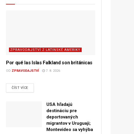
ZPRAVODAJSTVÍ Z LATINSKÉ AMERIKY
Por qué las Islas Falkland son británicas
OD
ZPRAVODAJSTVÍ
7. 8. 2026
DETAILS
ČÍST VÍCE
USA hľadajú
destináciu pre
deportovaných
migrantov v Uruguaji;
Montevideo sa vyhýba