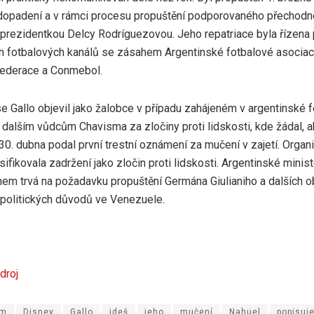
opadení a v rámci procesu propuštění podporovaného přechodno
 prezidentkou Delcy Rodríguezovou. Jeho repatriace byla řízena 
ch fotbalových kanálů se zásahem Argentinské fotbalové asocia
federace a Conmebol.
e Gallo objevil jako žalobce v případu zahájeném v argentinské fed
dalším vůdcům Chavisma za zločiny proti lidskosti, kde žádal, a
30. dubna podal první trestní oznámení za mučení v zajetí. Orga
sifikovala zadržení jako zločin proti lidskosti. Argentinské minis
nem trvá na požadavku propuštění Germána Giulianiho a dalších
politických důvodů ve Venezuele.
droj
em
Disney
Gallo
jdeš
jeho
mučení
Nahuel
popisuj