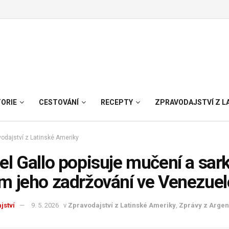
TORIE
CESTOVÁNÍ
RECEPTY
ZPRAVODAJSTVÍ Z L
odajství z Latinské Ameriky
l Gallo popisuje mučení a sark
m jeho zadržování ve Venezuel
jství
9. 5. 2026
v
Zpravodajství z Latinské Ameriky
,
Zprávy z Argen