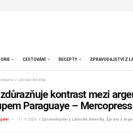
TORIE
CESTOVÁNÍ
RECEPTY
ZPRAVODAJSTVÍ Z L
odajství z Latinské Ameriky
 zdůrazňuje kontrast mezi arg
upem Paraguaye – Mercopress
jství
17. 9. 2025
v
Zpravodajství z Latinské Ameriky
,
Zprávy z Arge