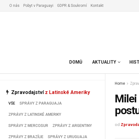
O nás
Pobyt v Paraguayi
GDPR & Soukromí
Kontakt
Vyřízení pobytu v Paraguay
DOMŮ
AKTUALITY
HIS
Home
Zprav
Zpravodajství
z Latinské Ameriky
Milei
VŠE
SPRÁVY Z PARAGUAJA
post
ZPRÁVY Z LATINSKÉ AMERIKY
od
Zpravoda
SPRÁVY Z MERCOSUR
ZPRÁVY Z ARGENTINY
ZPRÁVY Z BRAZÍLIE
SPRÁVY Z URUGUAJA