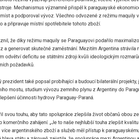
 stroje. Mechanismus významně přispěl k paraguayské ekonomice
 míst a podporoval vývoz. Všechno odvozené z režimu maquily v
 a připravuje místní spotřebitele tohoto zboží.
znil, že díky režimu maquily se Paraguayovi podařilo maximalizo
z a generovat skutečné zaměstnání. Mezitím Argentina strávila m
m odvětví deficitu se státními zdroji kvůli ideologickým rozmarů
žních požadavků.
 prezident také popsal probíhající a budoucí bilaterální projekty
ího mostu, studium vývozu zemního plynu z Argentiny do Paraguay
lepšení účinnosti hydrovy Paraguay-Paraná.
řil svou touhu, aby tato spolupráce zlepšila život občanů obou zem
o komerčního zahájení. „Je to naše nejhlubší touha zlepšit kvalitu
by více argentinského zboží a služeb měl přístup k paraguayskému
á hlava státu a zároveň zajistila, že spolupráce mezi Argentino