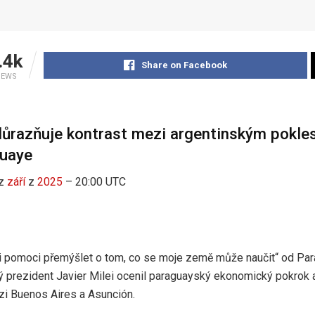
.4k
Share on Facebook
IEWS
důrazňuje kontrast mezi argentinským pokl
guaye
z
září
z
2025
– 20:00 UTC
 pomoci přemýšlet o tom, co se moje země může naučit“ od Para
ý prezident Javier Milei ocenil paraguayský ekonomický pokrok a
zi Buenos Aires a Asunción.