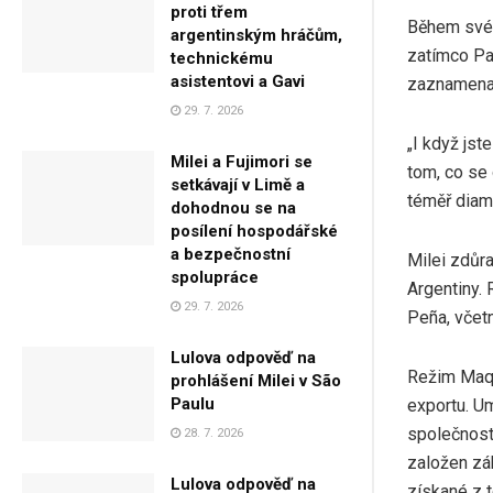
proti třem
Během svéh
argentinským hráčům,
zatímco Par
technickému
asistentovi a Gavi
zaznamenal
29. 7. 2026
„I když jst
Milei a Fujimori se
tom, co se
setkávají v Limě a
téměř diam
dohodnou se na
posílení hospodářské
a bezpečnostní
Milei zdůr
spolupráce
Argentiny.
29. 7. 2026
Peña, včetn
Lulova odpověď na
Režim Maqu
prohlášení Milei v São
Paulu
exportu. U
společnosti
28. 7. 2026
založen zá
Lulova odpověď na
získané z t