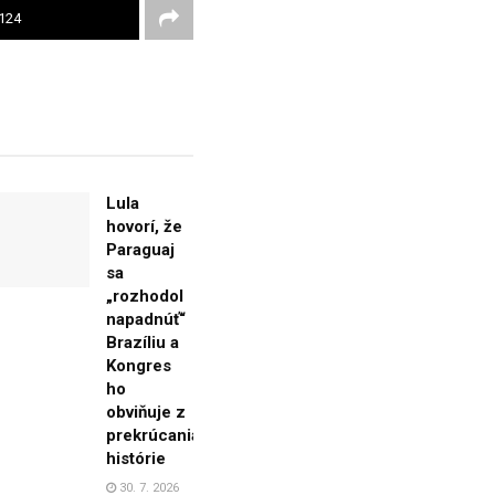
124
Lula
hovorí, že
Paraguaj
sa
„rozhodol
napadnúť“
Brazíliu a
Kongres
ho
obviňuje z
prekrúcania
histórie
30. 7. 2026