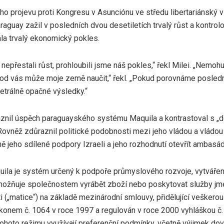
o projevu proti Kongresu v Asunciónu ve středu libertariánský v
aguay zažil v posledních dvou desetiletích trvalý růst a kontrolo
a trvalý ekonomický pokles.
e nepřestali růst, prohloubili jsme náš pokles,“ řekl Milei. „Nemo
 od vás může moje země naučit,“ řekl. „Pokud porovnáme posledn
etrálně opačné výsledky.“
aznil úspěch paraguayského systému Maquila a kontrastoval s „d
 Rovněž zdůraznil politické podobnosti mezi jeho vládou a vládou
ě jeho sdílené podpory Izraeli a jeho rozhodnutí otevřít ambasá
ila je systém určený k podpoře průmyslového rozvoje, vytvářen
možňuje společnostem vyrábět zboží nebo poskytovat služby jm
 („matice“) na základě mezinárodní smlouvy, přidělující veškerou
konem č. 1064 v roce 1997 a regulován v roce 2000 vyhláškou č.
ohoto režimu využívají preferenční podmínky, včetně výjimek dov