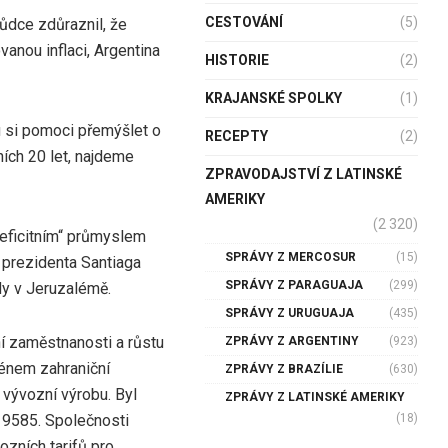
CESTOVÁNÍ
(5)
ůdce zdůraznil, že
vanou inflaci, Argentina
HISTORIE
(2)
KRAJANSKÉ SPOLKY
(1)
hu si pomoci přemýšlet o
RECEPTY
(2)
ích 20 let, najdeme
ZPRAVODAJSTVÍ Z LATINSKÉ
AMERIKY
(2 320)
eficitním“ průmyslem
SPRÁVY Z MERCOSUR
(15)
 prezidenta Santiaga
SPRÁVY Z PARAGUAJA
(299)
dy v Jeruzalémě.
SPRÁVY Z URUGUAJA
(435)
í zaměstnanosti a růstu
ZPRÁVY Z ARGENTINY
(923)
énem zahraniční
ZPRÁVY Z BRAZÍLIE
(630)
 vývozní výrobu. Byl
ZPRÁVY Z LATINSKÉ AMERIKY
(18)
 9585. Společnosti
ozních tarifů pro