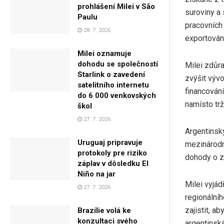
prohlášení Milei v São
suroviny a
Paulu
pracovních
28. 7. 2026
exportováno
Milei oznamuje
dohodu se společností
Milei zdůra
Starlink o zavedení
zvýšit vývo
satelitního internetu
financování
do 6 000 venkovských
namísto tr
škol
27. 7. 2026
Argentinský
Uruguaj pripravuje
mezinárodn
protokoly pre riziko
dohody o z
záplav v dôsledku El
Niño na jar
Milei vyjád
27. 7. 2026
regionálníh
zajistit, a
Brazílie volá ke
konzultaci svého
argentinsk