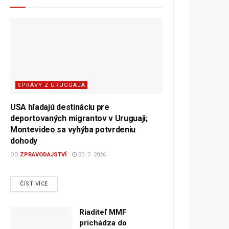
SPRÁVY Z URUGUAJA
USA hľadajú destináciu pre
deportovaných migrantov v Uruguaji;
Montevideo sa vyhýba potvrdeniu
dohody
OD
ZPRAVODAJSTVÍ
30. 7. 2026
DETAILS
ČÍST VÍCE
Riaditeľ MMF
prichádza do