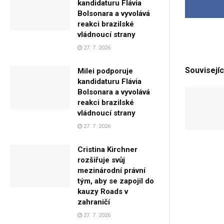
kandidaturu Flávia
Bolsonara a vyvolává
reakci brazilské
vládnoucí strany
27. 7. 2026
Souvisejíc
Milei podporuje
kandidaturu Flávia
Bolsonara a vyvolává
reakci brazilské
vládnoucí strany
27. 7. 2026
Cristina Kirchner
rozšiřuje svůj
mezinárodní právní
tým, aby se zapojil do
kauzy Roads v
zahraničí
27. 7. 2026