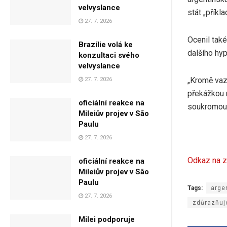
velvyslance
stát „příkl
27. 7. 2026
Ocenil tak
Brazílie volá ke
dalšího hyp
konzultaci svého
velvyslance
„Kromě vaze
27. 7. 2026
překážkou r
oficiální reakce na
soukromou i
Mileiův projev v São
Paulu
27. 7. 2026
Odkaz na z
oficiální reakce na
Mileiův projev v São
Paulu
Tags:
arge
27. 7. 2026
zdůrazňuj
Milei podporuje