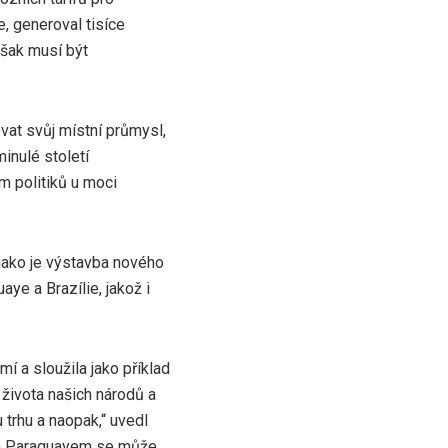
, generoval tisíce
šak musí být
vat svůj místní průmysl,
inulé století
m politiků u moci
, jako je výstavba nového
e a Brazílie, jakož i
í a sloužila jako příklad
 života našich národů a
 trhu a naopak,“ uvedl
u a Paraguayem se může