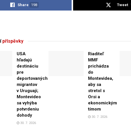
Share
198
Tweet
í
příspěvky
USA
Riaditeľ
hľadajú
MMF
destináciu
prichádza
pre
do
deportovaných
Montevidea,
migrantov
aby sa
v Uruguaji;
stretol s
Montevideo
Orsi a
sa vyhýba
ekonomickým
potvrdeniu
tímom
dohody
30. 7. 2026
30. 7. 2026