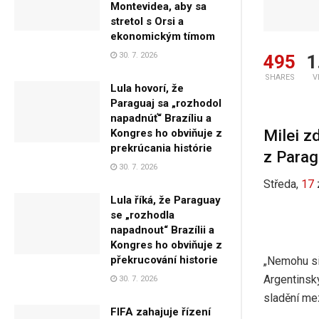
Montevidea, aby sa
stretol s Orsi a
ekonomickým tímom
30. 7. 2026
495
1
SHARES
V
Lula hovorí, že
Paraguaj sa „rozhodol
napadnúť“ Brazíliu a
Milei z
Kongres ho obviňuje z
prekrúcania histórie
z Para
30. 7. 2026
Středa,
17
Lula říká, že Paraguay
se „rozhodla
napadnout“ Brazílii a
Kongres ho obviňuje z
překrucování historie
„Nemohu si
Argentinsk
30. 7. 2026
sladění me
FIFA zahajuje řízení