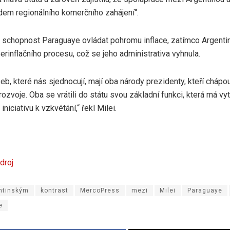
adem regionálního komerčního zahájení“.
é schopnost Paraguaye ovládat pohromu inflace, zatímco Argentin
erinflačního procesu, což se jeho administrativa vyhnula.
b, které nás sjednocují, mají oba národy prezidenty, kteří chápou
ozvoje. Oba se vrátili do státu svou základní funkci, která má vy
niciativu k vzkvétání,“ řekl Milei.
droj
ntinským
kontrast
MercoPress
mezi
Milei
Paraguaye
e