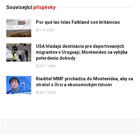
Související
příspěvky
Por qué las Islas Falkland son británicas
7. 8. 2026
USA hľadajú destináciu pre deportovaných
migrantov v Uruguaji; Montevideo sa vyhýba
potvrdeniu dohody
30. 7. 2026
Riaditeľ MMF prichádza do Montevidea, aby sa
stretol s Orsi a ekonomickým tímom
30. 7. 2026