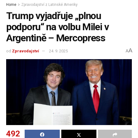
Home
Zpravodajství z Latinské Ameriky
Trump vyjadřuje „plnou
podporu“ na volbu Milei v
Argentině – Mercopress
A
od
Zpravodajství
24. 9. 2025
A
492