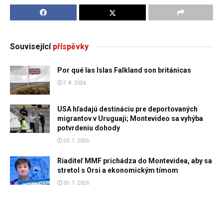
Související
příspěvky
Por qué las Islas Falkland son británicas
7. 8. 2026
USA hľadajú destináciu pre deportovaných
migrantov v Uruguaji; Montevideo sa vyhýba
potvrdeniu dohody
30. 7. 2026
Riaditeľ MMF prichádza do Montevidea, aby sa
stretol s Orsi a ekonomickým tímom
30. 7. 2026