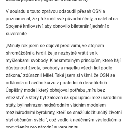
V souladu s touto zprávou odsoudil přesah OSN a
poznamenal, že překročil své původní účely, a naléhal na
Spojené království, aby obnovilo bilaterální jednání o
suverenitě.
„Minulý rok jsem se objevil před vámi, ve stejném
shromáždění a tvrdil, že je nezbytné vrátit se k
myšlenkami svobody. K nesmrtelným principům, které hájí
důstojnost života, svobody a majetku všech lidí podle
zákona,“ zdůraznil Milei. Také jsem si všiml, že OSN se
odklonila od svého kurzu v posledních desetiletích.
Úspěšný model, který obhajoval potřebu „míru bez
vítězství“ a který byl založen na spolupráci mezi národními
státy, byl nahrazen nadnárodním vládním modelem
mezinárodními byrokraty, kteří se snaží uložit určitý životní
styl občanům světa “, což vedlo k neúčinným výsledkům a
opovržením pro národní suvereignitu.