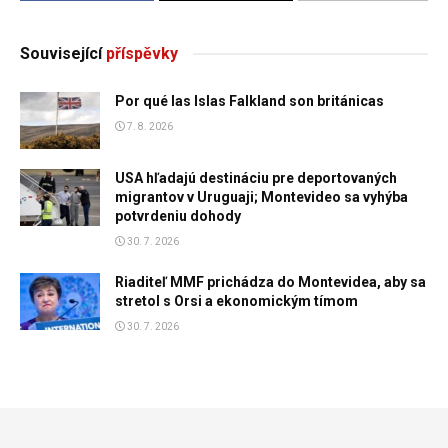
Související
příspěvky
Por qué las Islas Falkland son británicas
7. 8. 2026
USA hľadajú destináciu pre deportovaných
migrantov v Uruguaji; Montevideo sa vyhýba
potvrdeniu dohody
30. 7. 2026
Riaditeľ MMF prichádza do Montevidea, aby sa
stretol s Orsi a ekonomickým tímom
30. 7. 2026