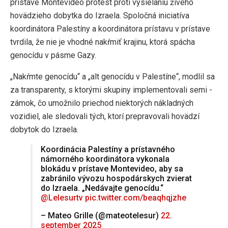
prístave Montevideo protest proti vysielaniu živého
hovädzieho dobytka do Izraela. Spoločná iniciatíva
koordinátora Palestíny a koordinátora prístavu v prístave
tvrdila, že nie je vhodné nakŕmiť krajinu, ktorá spácha
genocídu v pásme Gazy.
„Nakŕmte genocídu“ a „alt genocídu v Palestíne“, modlil sa
za transparenty, s ktorými skupiny implementovali semi -
zámok, čo umožnilo priechod niektorých nákladných
vozidiel, ale sledovali tých, ktorí prepravovali hovädzí
dobytok do Izraela.
Koordinácia Palestíny a prístavného
námorného koordinátora vykonala
blokádu v prístave Montevideo, aby sa
zabránilo vývozu hospodárskych zvierat
do Izraela. „Nedávajte genocídu.“
@Lelesurtv
pic.twitter.com/beaqhqjzhe
– Mateo Grille (@mateotelesur)
22.
september 2025