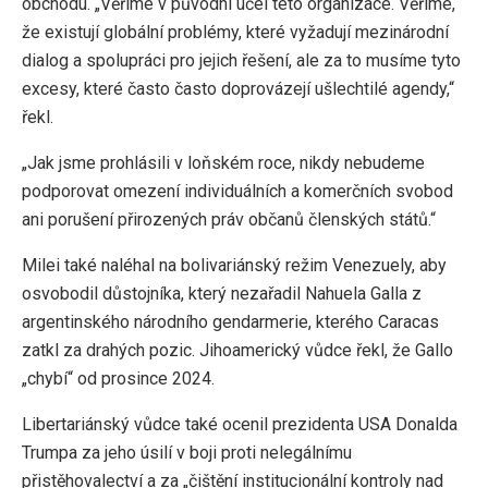
obchodu. „Věříme v původní účel této organizace. Věříme,
že existují globální problémy, které vyžadují mezinárodní
dialog a spolupráci pro jejich řešení, ale za to musíme tyto
excesy, které často často doprovázejí ušlechtilé agendy,“
řekl.
„Jak jsme prohlásili v loňském roce, nikdy nebudeme
podporovat omezení individuálních a komerčních svobod
ani porušení přirozených práv občanů členských států.“
Milei také naléhal na bolivariánský režim Venezuely, aby
osvobodil důstojníka, který nezařadil Nahuela Galla z
argentinského národního gendarmerie, kterého Caracas
zatkl za drahých pozic. Jihoamerický vůdce řekl, že Gallo
„chybí“ od prosince 2024.
Libertariánský vůdce také ocenil prezidenta USA Donalda
Trumpa za jeho úsilí v boji proti nelegálnímu
přistěhovalectví a za „čištění institucionální kontroly nad