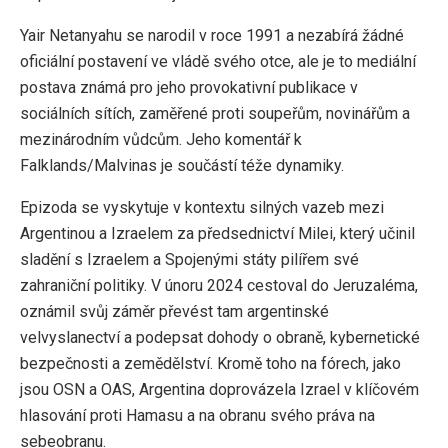
Yair Netanyahu se narodil v roce 1991 a nezabírá žádné
oficiální postavení ve vládě svého otce, ale je to mediální
postava známá pro jeho provokativní publikace v
sociálních sítích, zaměřené proti soupeřům, novinářům a
mezinárodním vůdcům. Jeho komentář k
Falklands/Malvinas je součástí téže dynamiky.
Epizoda se vyskytuje v kontextu silných vazeb mezi
Argentinou a Izraelem za předsednictví Milei, který učinil
sladění s Izraelem a Spojenými státy pilířem své
zahraniční politiky. V únoru 2024 cestoval do Jeruzaléma,
oznámil svůj záměr převést tam argentinské
velvyslanectví a podepsat dohody o obraně, kybernetické
bezpečnosti a zemědělství. Kromě toho na fórech, jako
jsou OSN a OAS, Argentina doprovázela Izrael v klíčovém
hlasování proti Hamasu a na obranu svého práva na
sebeobranu.