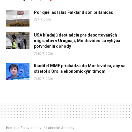
Por qué las Islas Falkland son británicas
7. 8. 2026
USA hľadajú destináciu pre deportovaných
migrantov v Uruguaji; Montevideo sa vyhýba
potvrdeniu dohody
30. 7. 2026
Riaditeľ MMF prichádza do Montevidea, aby sa
stretol s Orsi a ekonomickým tímom
30. 7. 2026
Home
Zpravodajství z Latinské Ameriky