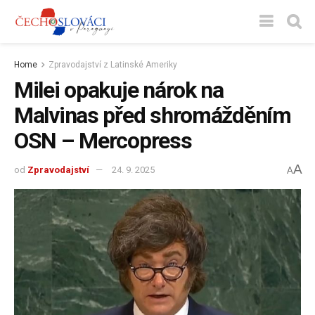
Home
Zpravodajství z Latinské Ameriky
Milei opakuje nárok na
Malvinas před shromážděním
OSN – Mercopress
A
od
Zpravodajství
24. 9. 2025
A