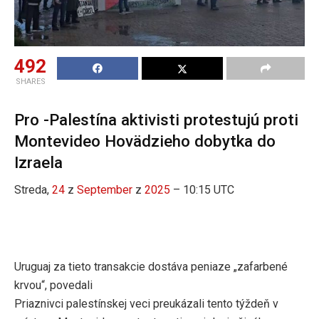
492
SHARES
Pro -Palestína aktivisti protestujú proti
Montevideo Hovädzieho dobytka do
Izraela
Streda,
24
z
September
z
2025
– 10:15 UTC
Uruguaj za tieto transakcie dostáva peniaze „zafarbené
krvou“, povedali
Priaznivci palestínskej veci preukázali tento týždeň v