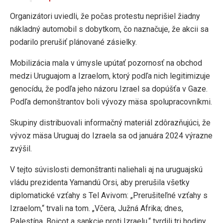
Organizátori uviedli, že počas protestu neprišiel žiadny
nákladný automobil s dobytkom, čo naznačuje, že akcii sa
podarilo prerušiť plánované zásielky.
Mobilizácia mala v úmysle upútať pozornosť na obchod
medzi Uruguajom a Izraelom, ktorý podľa nich legitimizuje
genocídu, že podľa jeho názoru Izrael sa dopúšťa v Gaze.
Podľa demonštrantov boli vývozy mäsa spolupracovníkmi.
Skupiny distribuovali informačný materiál zdôrazňujúci, že
vývoz mäsa Uruguaj do Izraela sa od januára 2024 výrazne
zvýšil.
V tejto súvislosti demonštranti naliehali aj na uruguajskú
vládu prezidenta Yamandú Orsi, aby prerušila všetky
diplomatické vzťahy s Tel Avivom: „Prerušiteľné vzťahy s
Izraelom,“ trvali na tom. „Včera, Južná Afrika; dnes,
Palestína. Boicot a sankcie proti Izraelu,“ tvrdili tri hodiny,