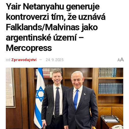
Yair Netanyahu generuje
kontroverzi tím, že uznává
Falklands/Malvinas jako
argentinské území –
Mercopress
A
od
Zpravodajství
24. 9. 2025
A