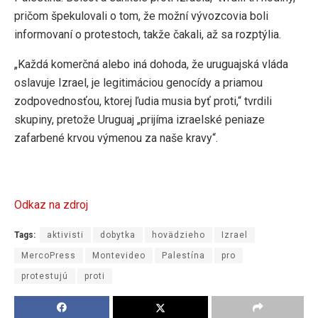
pričom špekulovali o tom, že možní vývozcovia boli
informovaní o protestoch, takže čakali, až sa rozptýlia.
„Každá komerčná alebo iná dohoda, že uruguajská vláda
oslavuje Izrael, je legitimáciou genocídy a priamou
zodpovednosťou, ktorej ľudia musia byť proti,“ tvrdili
skupiny, pretože Uruguaj „prijíma izraelské peniaze
zafarbené krvou výmenou za naše kravy“.
Odkaz na zdroj
Tags:
aktivisti
dobytka
hovädzieho
Izrael
MercoPress
Montevideo
Palestína
pro
protestujú
proti