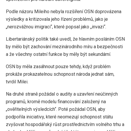
Podle názoru Mileiho nebyla rozšíření OSN doprovázena
výsledky a kritizovala jeho řízení problémů, jako je
„nerozvážnou imigraci“, které popsal jako „invazi“.
Libertariánský politik také uvedl, že hlavním posláním OSN
by mělo být zachování mezinárodního míru a bezpečnosti
a že všechny ostatní funkce by měly být sekundární.
OSN by měla zasáhnout pouze tehdy, když problém
prokáže prokazatelnou schopnost národa jednat sám,
tvrdil Milei.
Na druhé straně požádal o audity a uzavření neúčinných
programů, kromě modelu financování založený na
„ověřitelných výsledcích“. Poté požádal OSN, aby
podpořila iniciativy, které neomezují schopnost státu
zvyšovat hospodářský růst prostřednictvím volného trhu a