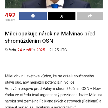
492
SHARES
Milei opakuje nárok na Malvinas před
shromážděním OSN
Středa,
24
z
září
z
2025
– 21:25 UTC
Milei obvinil světové vůdce, že se drželi současného
stavu quo, aby neurazili potenciální voliče
Ve svém projevu před Valným shromážděním OSN v New
Yorku ve středu trval argentinský prezident Javier Milei na
nároku své země na Falklandských ostrovech (Falkland) a
označil případ za „legitimní a nezcizitelný“.