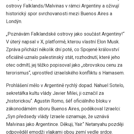
ostrovy Falklands/Malvinas v rámci Argentiny a oživují
historický spor svrchovanosti mezi Buenos Aires a
Londýn.
„Poznávám Falklandské ostrovy jako součást Argentiny!“
V úterý napsal v X, platformě, kterou vlastní Elon Musk.
Zpráva přichází několik dní poté, co Spojené království
oficiálně uznalo palestinský stát, rozhodnutí, které jeho
otec odmítl, jej těžko popisoval jako „obrovskou cenu za
terorismus“, uprostřed izraelského konfliktu s Hamasem.
Prohlášení mělo v Argentině rychlý dopad. Nahuel Sotelo,
sekretářka kultu vlády Javier Milei, ji označil za
„historickou“. Agustin Romo, šéf oficiálního bloku v
zákonodárném sboru Buenos Aires, poděkoval Izraelci:
„Syn předsedy vlády Izraele oznamuje, že uznává
Malvinas jako Argentince. Děkuji, Yair.“ Netanyahu později
odpověděl emodži vlajkami obou zemí vedle srdce.