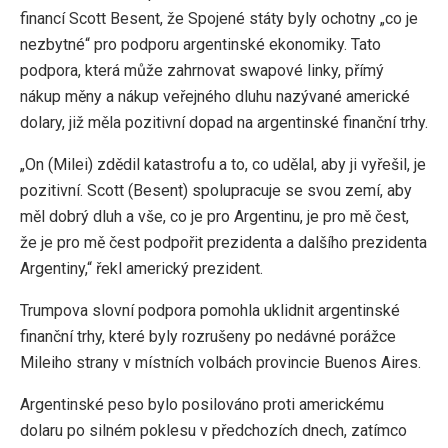
financí Scott Besent, že Spojené státy byly ochotny „co je
nezbytné“ pro podporu argentinské ekonomiky. Tato
podpora, která může zahrnovat swapové linky, přímý
nákup měny a nákup veřejného dluhu nazývané americké
dolary, již měla pozitivní dopad na argentinské finanční trhy.
„On (Milei) zdědil katastrofu a to, co udělal, aby ji vyřešil, je
pozitivní. Scott (Besent) spolupracuje se svou zemí, aby
měl dobrý dluh a vše, co je pro Argentinu, je pro mě čest,
že je pro mě čest podpořit prezidenta a dalšího prezidenta
Argentiny,“ řekl americký prezident.
Trumpova slovní podpora pomohla uklidnit argentinské
finanční trhy, které byly rozrušeny po nedávné porážce
Mileiho strany v místních volbách provincie Buenos Aires.
Argentinské peso bylo posilováno proti americkému
dolaru po silném poklesu v předchozích dnech, zatímco