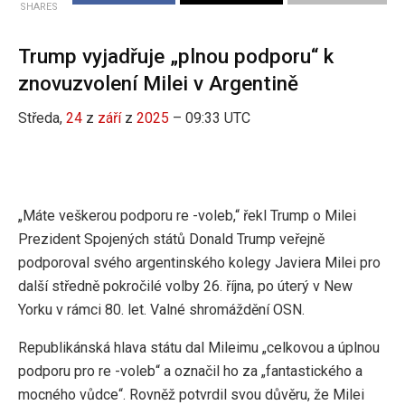
SHARES
Trump vyjadřuje „plnou podporu“ k
znovuzvolení Milei v Argentině
Středa,
24
z
září
z
2025
– 09:33 UTC
„Máte veškerou podporu re -voleb,“ řekl Trump o Milei
Prezident Spojených států Donald Trump veřejně
podporoval svého argentinského kolegy Javiera Milei pro
další středně pokročilé volby 26. října, po úterý v New
Yorku v rámci 80. let. Valné shromáždění OSN.
Republikánská hlava státu dal Mileimu „celkovou a úplnou
podporu pro re -voleb“ a označil ho za „fantastického a
mocného vůdce“. Rovněž potvrdil svou důvěru, že Milei