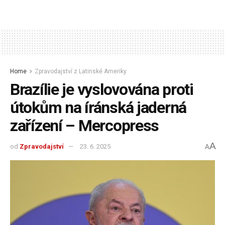
Home
Zpravodajství z Latinské Ameriky
Brazílie je vyslovována proti
útokům na íránská jaderná
zařízení – Mercopress
A
od
Zpravodajství
23. 6. 2025
A