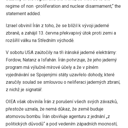
regime of non -proliferation and nuclear disarmament,“ the
statement added.
Izrael obvinil Írán z toho, že se blížil k vývoji jaderné
zbraně, a zahájil 13. června překvapivý útok proti zemi a
rozšířil válku na Středním východě.
V sobotu USA zaútočily na tři íránské jaderné elektrárny:
Fordow, Natanz a Isfahán. Írán potvrzuje, že jeho jaderný
program má výlučně mírové účely a že v plném
vyjednávání se Spojenými státy uzavřelo dohody, které
zaručily soulad se smlouvou o neliferaci jaderných zbraní,
z nichž je signatář.
OIEA však obvinila Írán z porušení všech svých závazků,
přestože uznala, že nemá důkaz, že země buduje
atomovou bombu. Írán obviňuje agenturu z jednání „z
politických důvodů“ a pod vedením západních mocností,