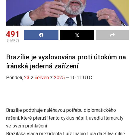
491
SHARES
Brazílie je vyslovována proti útokům na
íránská jaderná zařízení
Pondělí,
23
z
červen
z
2025
– 10:11 UTC
Brazílie podtrhuje naléhavou potřebu diplomatického
řešení, které přeruší tento cyklus násilí, uvedla Itamaraty
ve svém prohlášení
Brazilská vláda prezidenta Luiz Inacio Lula da Silva silně