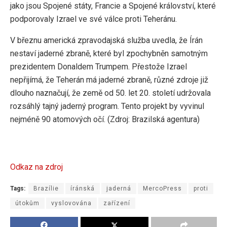
jako jsou Spojené státy, Francie a Spojené království, které
podporovaly Izrael ve své válce proti Teheránu.
V březnu americká zpravodajská služba uvedla, že Írán
nestaví jaderné zbraně, které byl zpochybněn samotným
prezidentem Donaldem Trumpem. Přestože Izrael
nepřijímá, že Teherán má jaderné zbraně, různé zdroje již
dlouho naznačují, že země od 50. let 20. století udržovala
rozsáhlý tajný jaderný program. Tento projekt by vyvinul
nejméně 90 atomových očí. (Zdroj: Brazilská agentura)
Odkaz na zdroj
Tags:
Brazílie
íránská
jaderná
MercoPress
proti
útokům
vyslovována
zařízení