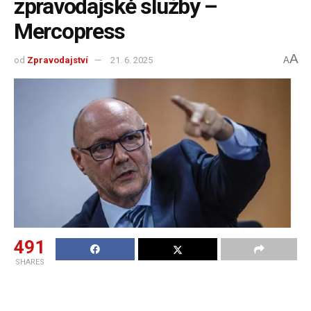
zpravodajské služby –
Mercopress
A
od
Zpravodajství
21. 6. 2025
A
491
SHARES