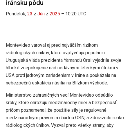
iránsku pôdu
Pondelok,
23
z
Jún
z
2025
– 10:20 UTC
Montevideo varoval aj pred najväčším rizikom
rádiologických únikov, ktoré ovplyvňujú populáciu
Uruguajská vláda prezidenta Yamandú Orsi vyjadrila svoje
hlboké znepokojenie nad nedávnymi leteckými útokmi v
USA proti jadrovým zariadeniam v Iráne a poukázala na
nebezpečnú eskaláciu násilia na Blízkom východe.
Ministerstvo zahraničných vecí Montevideo odsúdilo
kroky, ktoré ohrozujú medzinárodný mier a bezpečnosť,
pričom poznamenal, že použitie sily je regulované
medzinárodným právom a chartou OSN, a zdôraznilo riziko
rádiologických únikov. Vyzval preto všetky strany, aby