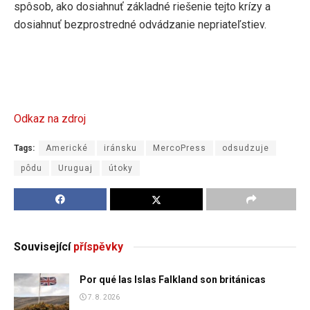
spôsob, ako dosiahnuť základné riešenie tejto krízy a
dosiahnuť bezprostredné odvádzanie nepriateľstiev.
Odkaz na zdroj
Tags:
Americké
iránsku
MercoPress
odsudzuje
pôdu
Uruguaj
útoky
Související
příspěvky
Por qué las Islas Falkland son británicas
7. 8. 2026