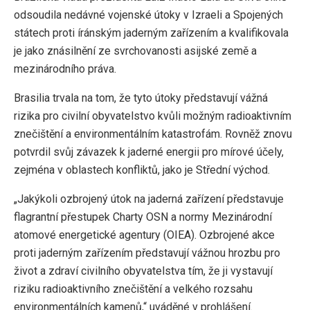
odsoudila nedávné vojenské útoky v Izraeli a Spojených
státech proti íránským jaderným zařízením a kvalifikovala
je jako znásilnění ze svrchovanosti asijské země a
mezinárodního práva.
Brasilia trvala na tom, že tyto útoky představují vážná
rizika pro civilní obyvatelstvo kvůli možným radioaktivním
znečištění a environmentálním katastrofám. Rovněž znovu
potvrdil svůj závazek k jaderné energii pro mírové účely,
zejména v oblastech konfliktů, jako je Střední východ.
„Jakýkoli ozbrojený útok na jaderná zařízení představuje
flagrantní přestupek Charty OSN a normy Mezinárodní
atomové energetické agentury (OIEA). Ozbrojené akce
proti jaderným zařízením představují vážnou hrozbu pro
život a zdraví civilního obyvatelstva tím, že ji vystavují
riziku radioaktivního znečištění a velkého rozsahu
environmentálních kamenů,“ uváděné v prohlášení.