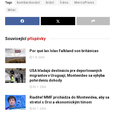
Tags:
bombardování
brání
Íránu
MercoPress
Milei
Související
příspěvky
Por qué las Islas Falkland son británicas
7. 8. 2026
USA hľadajú destináciu pre deportovaných
migrantov v Uruguaji; Montevideo sa vyhýba
potvrdeniu dohody
30. 7. 2026
Riaditeľ MMF prichádza do Montevidea, aby sa
stretol s Orsi a ekonomickým tímom
30. 7. 2026