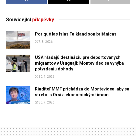
Související
příspěvky
Por qué las Islas Falkland son británicas
7. 8. 2026
USA hľadajú destináciu pre deportovaných
migrantov v Uruguaji; Montevideo sa vyhýba
potvrdeniu dohody
30. 7. 2026
Riaditeľ MMF prichádza do Montevidea, aby sa
stretol s Orsi a ekonomickým tímom
30. 7. 2026