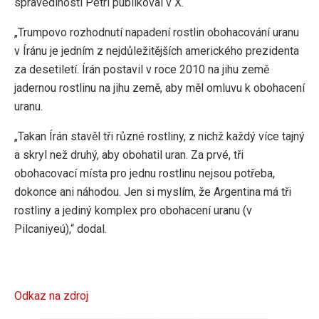
spravedlnosti Petri publikoval v X.
„Trumpovo rozhodnutí napadení rostlin obohacování uranu
v Íránu je jedním z nejdůležitějších amerického prezidenta
za desetiletí. Írán postavil v roce 2010 na jihu země
jadernou rostlinu na jihu země, aby měl omluvu k obohacení
uranu.
„Takan Írán stavěl tři různé rostliny, z nichž každý více tajný
a skryl než druhý, aby obohatil uran. Za prvé, tři
obohacovací místa pro jednu rostlinu nejsou potřeba,
dokonce ani náhodou. Jen si myslím, že Argentina má tři
rostliny a jediný komplex pro obohacení uranu (v
Pilcaniyeú),“ dodal.
Odkaz na zdroj