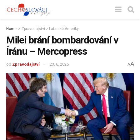
Home
Zpravodajství z Latinské Ameriky
Milei brání bombardování v
Íránu – Mercopress
A
od
Zpravodajství
23. 6. 2025
A