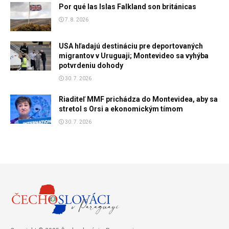
Por qué las Islas Falkland son británicas
7. 8. 2026
USA hľadajú destináciu pre deportovaných
migrantov v Uruguaji; Montevideo sa vyhýba
potvrdeniu dohody
30. 7. 2026
Riaditeľ MMF prichádza do Montevidea, aby sa
stretol s Orsi a ekonomickým tímom
30. 7. 2026