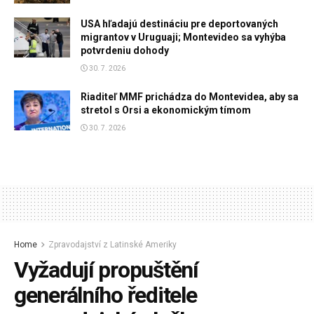
USA hľadajú destináciu pre deportovaných
migrantov v Uruguaji; Montevideo sa vyhýba
potvrdeniu dohody
30. 7. 2026
Riaditeľ MMF prichádza do Montevidea, aby sa
stretol s Orsi a ekonomickým tímom
30. 7. 2026
Home
Zpravodajství z Latinské Ameriky
Vyžadují propuštění
generálního ředitele