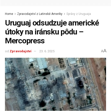
Home
Zpravodajství z Latinské Ameriky
Správy z Uruguaja
Uruguaj odsudzuje americké
útoky na iránsku pôdu –
Mercopress
A
od
Zpravodajství
23. 6. 2025
A