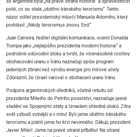
že Argentina byla „na pravé straně historie“ a spravedlnost
poté, co se stala „oběťmi íránského terorismu“. Tento
názor sdílel prezidentský mluvčí Manuela Adorniho, který
prohlásil: „Nikdy terorismus znovu. End.“
Juan Carreira, ředitel digitální komunikace, ocenil Donalda
Trumpa jako „nejlepšího prezidenta moderní historie“ a
podrobně odůvodnil útoky a tvrdil, že vícenásobné rostliny
obohacování uranu v Íránu naznačují spíše program
jaderných zbraní než výrobu energie pro mírové účely.
Zdůraznil, že Izrael varoval o obohacení uranu Íránu.
Podpora argentinských úředníků, včetně retuitu od
prezidenta Mileiho do Petriho poselství, naznačuje jasné
sladění se Spojenými státy a Izraelem ohledně útoků. Zítra
svět vzbudí volnější a v míru! Byli jsme oběťmi íránského
terorismu a platili jsme ho krví nevinného. Děkuji, prezident
Javier Milei! Jsme na pravé straně příběhu! Na straně