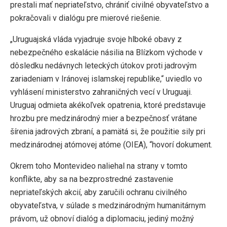
prestali mať nepriateľstvo, chrániť civilné obyvateľstvo a
pokračovali v dialógu pre mierové riešenie.
„Uruguajská vláda vyjadruje svoje hlboké obavy z
nebezpečného eskalácie násilia na Blízkom východe v
dôsledku nedávnych leteckých útokov proti jadrovým
zariadeniam v Iránovej islamskej republike,“ uviedlo vo
vyhlásení ministerstvo zahraničných vecí v Uruguaji.
Uruguaj odmieta akékoľvek opatrenia, ktoré predstavuje
hrozbu pre medzinárodný mier a bezpečnosť vrátane
šírenia jadrových zbraní, a pamätá si, že použitie sily pri
medzinárodnej atómovej atóme (OIEA), “hovorí dokument.
Okrem toho Montevideo naliehal na strany v tomto
konflikte, aby sa na bezprostredné zastavenie
nepriateľských akcií, aby zaručili ochranu civilného
obyvateľstva, v súlade s medzinárodným humanitárnym
právom, už obnoví dialóg a diplomaciu, jediný možný